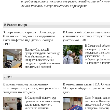
а продавец может показать ему релевантный вариант",
- ком
Авито Рекламы и стратегических партнерств.
В России и мире
"Спорт вместо стресса": Александр
В Самарской области запускаю
Живайкин предложил федерациям
усиленную систему трудоустро
взять шефство над детьми бойцов
участников СВО
СВО
В Самарской област
планируют усилить
Депутат Самарской
поддержку занятост
губернской думы Александр
участников СВО:
Живайкин выступил с
губернатор Вячесла
инициативой системной
Федорищев одобри
поддержки детей участников
инициативы депутат
специальной военной
Самарской Губернс
операции через спортивные
Думы Александра
секции. Он озвучил ее на
Люди
Живайкина, направ
стратегической сессии
на трудоустройство 
"Помощь фронту и семьям
спокойную адаптац
участников СВО", которая
К пожизненному заключению
В отношении главы ПСС Олега
мирной жизни.
прошла в Отрадном 7
приговорили мужчину, который убил
Моцаря возбудили третье угол
августа.
свидетеля по его делу
дело
В Самарской области суд
Олег Моцарь, зани
приговорил к пожизненному
пост главы Поисков
заключению местного
спасательной служб
жителя по фамилии
Самарской области,