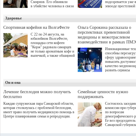
Смирнов. Его обвиняли
подозревается уже 
в убийстве человека в связи
эпизоде преступной
с выполнением
деятельности. Возб
им общественного долга.
третье уголовное де
Здоровье
о превышении полн
а сам он находится
Спортивная кофейня на ВолгаФесте
Ольга Сорокина рассказала о
перспективах превентивной
С 22 по 24 августа, на
медицины и межотраслевом
юбилейном ВолгаФесте,
взаимодействии в рамках ПМЭ
площадка сети кофеен
"Корж" радовала самарцев
Инновационные тех
не только ароматным кофе и
способны перезагру
выпечкой, а также обширной
сферу здравоохран
оздоровительной
повысить доступнос
программой. Спортивный
качество медпомощ
дебют пришёлся на начало
развить сервисы
летнего сезона. Команда
превентивной меди
сети кофеен ввела активную
Однако сфера MedT
деятельность в жизни для
Он и она
сталкивается с
гостей и самарцев.
определенными бар
К ним можно отнес
Лечение бесплодия можно получить
Семейные ценности нужно
регуляторные огран
бесплатно
поддерживать
этические вопросы,
Каждая супружеская пара Самарской области,
Состоялось заседан
возникающие при ра
которая столкнулась с проблемой бесплодия,
комиссии при губер
данными пациентов
имеет право получить медицинскую помощь в
по вопросам
более динамичного 
Центре планирования семьи и репродукции.
демографического р
проникновения инн
Ее вел председатель
сегмент необходимо
Самарской губернс
отраслевое взаимод
Виктор Сазонов.
государства, медиц
клиник и страховых