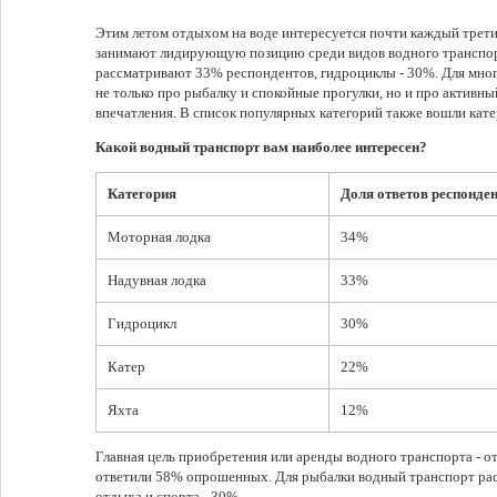
Этим летом отдыхом на воде интересуется почти каждый трет
занимают лидирующую позицию среди видов водного транспор
рассматривают 33% респондентов, гидроциклы - 30%. Для мно
не только про рыбалку и спокойные прогулки, но и про активны
впечатления. В список популярных категорий также вошли кате
Какой водный транспорт вам наиболее интересен?
Категория
Доля ответов респонде
Моторная лодка
34%
Надувная лодка
33%
Гидроцикл
30%
Катер
22%
Яхта
12%
Главная цель приобретения или аренды водного транспорта - от
ответили 58% опрошенных. Для рыбалки водный транспорт рас
отдыха и спорта - 30%.