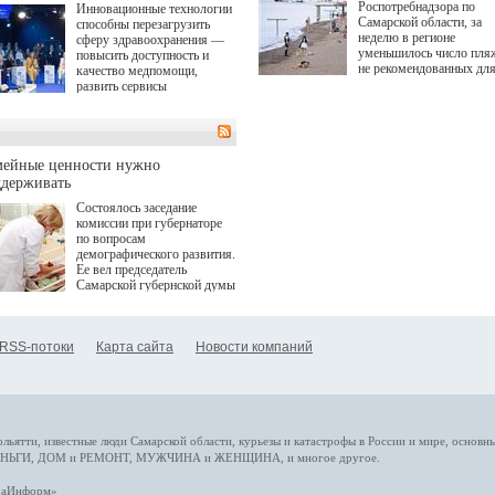
Роспотребнадзора по
Инновационные технологии
Самарской области, за
способны перезагрузить
неделю в регионе
сферу здравоохранения —
уменьшилось число пля
повысить доступность и
не рекомендованных дл
качество медпомощи,
купания.
развить сервисы
превентивной медицины.
Однако сфера MedTech
сталкивается с
определенными барьерами.
К ним можно отнести
мейные ценности нужно
регуляторные ограничения,
ддерживать
этические вопросы,
Состоялось заседание
возникающие при работе с
комиссии при губернаторе
данными пациентов. Для
по вопросам
более динамичного роста
демографического развития.
проникновения инноваций в
Ее вел председатель
сегмент необходимо кросс-
Самарской губернской думы
отраслевое взаимодействие
Виктор Сазонов.
государства, медицинских
клиник и страховых
компаний. Об этом
RSS-потоки
Карта сайта
Новости компаний
рассказала Ольга Сорокина,
член Совета директоров
Страхового Дома ВСК в
ходе сессии "Развитие
медицинских технологий —
ключ к повышению
качества жизни" в рамках
ольятти,
известные люди
Самарской области, курьезы и катастрофы
в России и мире
, основн
ПМЭФ 2025. В дискуссии
НЬГИ
,
ДОМ и РЕМОНТ
,
МУЖЧИНА и ЖЕНЩИНА
, и многое
другое
.
также приняли участие
Министр здравоохранения
араИнформ»