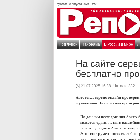
суббота, 8 августа 2026 15:53
Под лупой
Панорама
В России и мире
Л
На сайте серв
бесплатно про
21.07.2025 16:38
Читали:
332
Автотека, сервис онлайн-проверки
функции — "Бесплатная проверка 
По данным исследования Авито А
является одним из пяти важнейш
новой функции в Автотеке направ
Этот инструмент позволяет быстр
на одометре или в его истории б