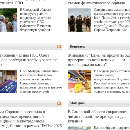
астников СВО
съемок фантастического сериала
В Самарской области
Завершились съемки но
планируют усилить
фантастического сериала
поддержку занятости
href="https://wink.ru/serie
участников СВО:
soroka-ostrovov-year-20
губернатор Вячеслав
target="_blank">"Рыцар
Федорищев одобрил
Сорока Островов"</a>
инициативы депутата
(18+) для онлайн-киноте
Самарской Губернской
Wink (совместное
Думы Александра
предприятие "Ростелеко
Кошелек
Живайкина, направленные
и НМГ) по мотивам
на трудоустройство и более
одноименного романа
спокойную адаптацию к
Сергея Лукьяненко. Гла
отношении главы ПСС Олега
Живайкин: "Цены на продукты буд
мирной жизни.
роли в проекте исполни
аря возбудили третье уголовное
проверять по всей цепочке — от
Артем Кошман, Полина
о
поставщика до кассы"
Гухман, Вероника
Устимова, Олег Савост
Олег Моцарь, занимавший
В Госдуме рассматрива
Святослав Рогожан, Куз
пост главы Поисково-
законопроект,
Котрелёв, Никита
спасательной службы
предложенный "Единой
Кологривый, Елисей
Самарской области,
Россией" о мониторинге 
Чучилин, Александра
подозревается уже в третьем
ценами на продукты не
Нестерова, Ника Жукова
эпизоде преступной
только в магазине, но и 
также Михаил Пореченк
деятельности. Возбуждено
всей цепочке — от
Александр Обласов,
третье уголовное дело
поставщика до кассы. Ч
Мой дом
Дмитрий Куличков и Ю
о превышении полномочий,
в момент резкого
Волкова в роли родителе
а сам он находится в СИЗО.
подорожания было поня
Режиссер-постановщик
где именно цена "поехал
га Сорокина рассказала о
В Самарской области сократилось
проекта — Егор Чичкан
вверх и кто её разогнал.
спективах превентивной
число пляжей, не пригодных для
(сериалы "Комбинация",
дицины и межотраслевом
купания
снова здравствуйте!").
аимодействии в рамках ПМЭФ 2025
Как сообщили в управл