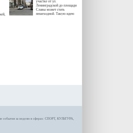
участке от ул.
Ленинградской до площади
Славы может стать
пешеходной. Такую идею
жей,
озвучила министр
я
градостроительной политики
Самарской области
Екатерина Семенова.
ые
события за неделю
в сферах:
СПОРТ
,
КУЛЬТУРА,