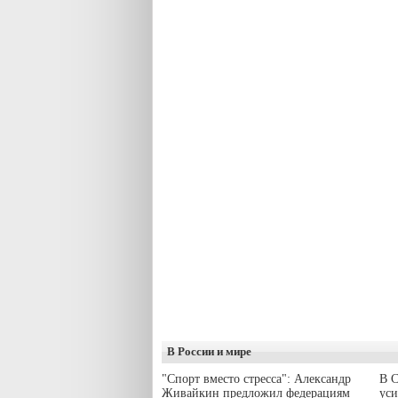
В России и мире
"Спорт вместо стресса": Александр
В С
Живайкин предложил федерациям
уси