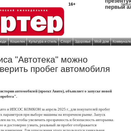
презенту
16+
Написа
первый а
юди
Кошелек
Культура и стиль
Спорт
Здоровье
Мой дом
Коммуналк
иса "Автотека" можно
верить пробег автомобиля
 истории автомобилей (проект Авито), объявляет о запуске новой
пробега".
вто и ИПСОС КОМКОН за апрель 2025 г., для покупателей пробег
их параметров при выборе машины на вторичном рынке. Запуск
лен на то, чтобы увеличить прозрачность и безопасность авторынка.
о и достоверно узнать, реальный ли пробег отображается
ыли изменения. Для определения этого используется уникальная