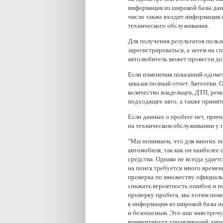
информация из широкой базы дан
число также входит информация 
технического обслуживания.
Для получения результатов польз
зарегистрироваться, а затем на 
автолюбитель может провести до
Если изменения показаний одоме
заказав полный отчет Автотеки.
количество владельцев, ДТП, рем
подходящее авто, а также принят
Если данных о пробеге нет, прич
на техническом обслуживании у 
"Мы понимаем, что для многих п
автомобиля, так как он наиболее
средства. Однако не всегда удае
на поиск требуется много времен
проверка по множеству официаль
снижать вероятность ошибок и п
проверку пробега, мы хотим пом
к информации из широкой базы н
и безопасным. Это шаг навстречу
комментирует управляющий дире