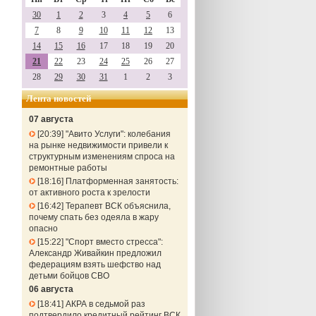
30
1
2
3
4
5
6
7
8
9
10
11
12
13
14
15
16
17
18
19
20
21
22
23
24
25
26
27
28
29
30
31
1
2
3
Лента новостей
07 августа
20:39
"Авито Услуги": колебания
на рынке недвижимости привели к
структурным изменениям спроса на
ремонтные работы
18:16
Платформенная занятость:
от активного роста к зрелости
16:42
Терапевт ВСК объяснила,
почему спать без одеяла в жару
опасно
15:22
"Спорт вместо стресса":
Александр Живайкин предложил
федерациям взять шефство над
детьми бойцов СВО
06 августа
18:41
АКРА в седьмой раз
подтвердило кредитный рейтинг ВСК