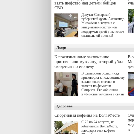
взять шефство над детьми бойцов
уч
СВО
Депутат Самарской
губернской думы Александр
Живайкин выступил с
инициативой системной
поддержки детей участников
специальной военной
операции через спортивные
секции. Он озвучил ее на
Люди
стратегической сессии
"Помощь фронту и семьям
участников СВО", которая
К пожизненному заключению
В 
прошла в Отрадном 7
приговорили мужчину, который убил
Моц
августа.
свидетеля по его делу
дел
В Самарской области суд
приговорил к пожизненному
заключению местного
жителя по фамилии
Смирнов. Его обвиняли
в убийстве человека в связи
с выполнением
им общественного долга.
Здоровье
Спортивная кофейня на ВолгаФесте
Оль
пер
С 22 по 24 августа, на
ме
юбилейном ВолгаФесте,
вз
площадка сети кофеен