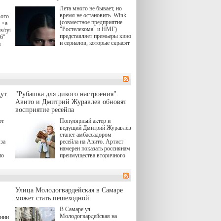
Лета много не бывает, но
время не остановить. Wink
вого
(совместное предприятие
 <a
"Ростелекома" и НМГ)
s/rytsari-
представляет премьеры кино
26"
и сериалов, которые скрасят
и
удлиняющиеся вечера
последнего летнего месяца.
атра
И пусть <a
href="https://wink.ru/series/kholod-
ма"
year-2026"
target="_blank">"Холод"
</a> (18+) останется только
вные
ут
"Рубашка для дикого настроения":
на экране — весь август по
ли
Авито и Дмитрий Журавлев обновят
четвергам продолжат
восприятие ресейла
выходить новые эпизоды
сериала, в котором
юк,
ют
Популярный актер и
беспощадным возмездием в
ьма
ведущий Дмитрий Журавлёв
духе графа Монте-Кристо
станет амбассадором
занимается наша
за
ресейла на Авито. Артист
современница.
намерен показать россиянам
, а
по
преимущества вторичного
ов,
рынка и сделать покупку
тобы
товаров с историей нормой
лия
для современного и умного
й.
тно,
человека.
а"
Улица Молодогвардейская в Самаре
ов
может стать пешеходной
 "И
В Самаре ул.
Молодогвардейская на
ении