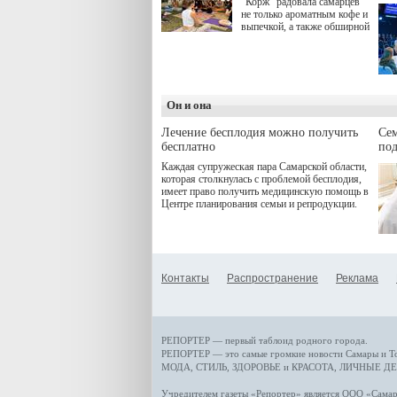
"Корж" радовала самарцев
не только ароматным кофе и
выпечкой, а также обширной
оздоровительной
программой. Спортивный
дебют пришёлся на начало
летнего сезона. Команда
сети кофеен ввела активную
деятельность в жизни для
Он и она
гостей и самарцев.
Лечение бесплодия можно получить
Се
бесплатно
по
Каждая супружеская пара Самарской области,
которая столкнулась с проблемой бесплодия,
имеет право получить медицинскую помощь в
Центре планирования семьи и репродукции.
Контакты
Распространение
Реклама
РЕПОРТЕР — первый таблоид родного города.
РЕПОРТЕР — это
самые громкие новости
Самары и Т
МОДА, СТИЛЬ
,
ЗДОРОВЬЕ и КРАСОТА
,
ЛИЧНЫЕ ДЕ
Учредителем газеты «Репортер» является ООО «Сам