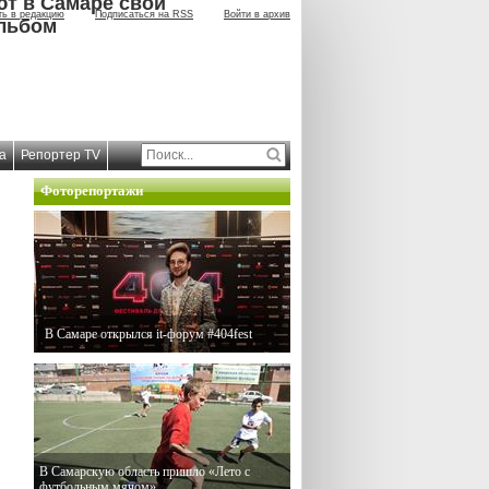
ют в Самаре свой
ть в редакцию
Подписаться на RSS
Войти в архив
льбом
а
Репортер TV
Фоторепортажи
В Самаре открылся it-форум #404fest
В Самарскую область пришло «Лето с
футбольным мячом»