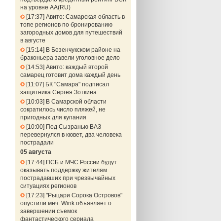
на уровне АА(RU)
17:37
Авито: Самарская область в
топе регионов по бронированию
загородных домов для путешествий
в августе
15:14
В Безенчукском районе на
браконьера завели уголовное дело
14:53
Авито: каждый второй
самарец готовит дома каждый день
11:07
БК "Самара" подписал
защитника Сергея Зоткина
10:03
В Самарской области
сократилось число пляжей, не
пригодных для купания
10:00
Под Сызранью ВАЗ
перевернулся в кювет, два человека
пострадали
05 августа
17:44
ПСБ и МЧС России будут
оказывать поддержку жителям
пострадавших при чрезвычайных
ситуациях регионов
17:23
"Рыцари Сорока Островов"
опустили меч: Wink объявляет о
завершении съемок
фантастического сериала