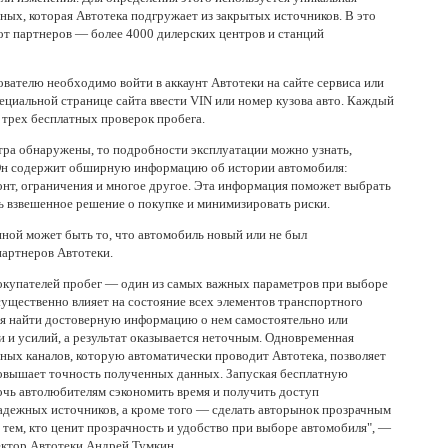
ных, которая Автотека подгружает из закрытых источников. В это
от партнеров — более 4000 дилерских центров и станций
ователю необходимо войти в аккаунт Автотеки на сайте сервиса или
специальной странице сайта ввести VIN или номер кузова авто. Каждый
 трех бесплатных проверок пробега.
тра обнаружены, то подробности эксплуатации можно узнать,
 Он содержит обширную информацию об истории автомобиля:
онт, ограничения и многое другое. Эта информация поможет выбрать
ь взвешенное решение о покупке и минимизировать риски.
иной может быть то, что автомобиль новый или не был
партнеров Автотеки.
окупателей пробег — один из самых важных параметров при выборе
 существенно влияет на состояние всех элементов транспортного
тся найти достоверную информацию о нем самостоятельно или
и и усилий, а результат оказывается неточным. Одновременная
ных каналов, которую автоматически проводит Автотека, позволяет
овышает точность полученных данных. Запуская бесплатную
очь автолюбителям сэкономить время и получить доступ
адежных источников, а кроме того — сделать авторынок прозрачным
 тем, кто ценит прозрачность и удобство при выборе автомобиля", —
ктор Автотеки Андрей Тумкин.