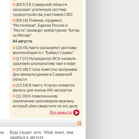
09:57
В Самарской области
запускают усиленную систему
трудоустройства участников СВО
09:18
Помним, гордимся:
"Ростелеком", Единая Россия и
"Леста" проведут кибертурнир "Битва
за Москву"
04 августа
18:45
Авито расширяет доставку
крупногабарита с "Байкал Сервис"
17:07
Нутрициолог ВСК назвала
здоровую альтернативу чаю и кофе
15:48
Стала известна программа
Дня физкультурника в Самарской
области
13:18
В Авито Услугах появился
фильтр для поиска ИИ-экспертов
11:30
К пожизненному
заключению приговорили мужчину,
который убил свидетеля по его делу
Все новости
ли
Куда уходит лето: Wink знает, чем
заняться в августе