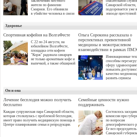
заключению местного
спасательной служб
жителя по фамилии
Самарской области,
Смирнов. Его обвиняли
подозревается уже 
в убийстве человека в связи
эпизоде преступной
с выполнением
деятельности. Возб
им общественного долга.
третье уголовное де
Здоровье
о превышении полн
а сам он находится
Спортивная кофейня на ВолгаФесте
Ольга Сорокина рассказала о
перспективах превентивной
С 22 по 24 августа, на
медицины и межотраслевом
юбилейном ВолгаФесте,
взаимодействии в рамках ПМЭ
площадка сети кофеен
"Корж" радовала самарцев
Инновационные тех
не только ароматным кофе и
способны перезагру
выпечкой, а также обширной
сферу здравоохран
оздоровительной
повысить доступнос
программой. Спортивный
качество медпомощ
дебют пришёлся на начало
развить сервисы
летнего сезона. Команда
превентивной меди
сети кофеен ввела активную
Однако сфера MedT
деятельность в жизни для
Он и она
сталкивается с
гостей и самарцев.
определенными бар
К ним можно отнес
Лечение бесплодия можно получить
Семейные ценности нужно
регуляторные огран
бесплатно
поддерживать
этические вопросы,
Каждая супружеская пара Самарской области,
Состоялось заседан
возникающие при ра
которая столкнулась с проблемой бесплодия,
комиссии при губер
данными пациентов
имеет право получить медицинскую помощь в
по вопросам
более динамичного 
Центре планирования семьи и репродукции.
демографического р
проникновения инн
Ее вел председатель
сегмент необходимо
Самарской губернс
отраслевое взаимод