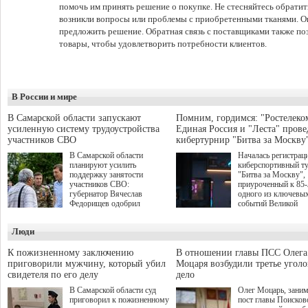
помочь им принять решение о покупке. Не стесняйтесь обратить
возникли вопросы или проблемы с приобретенными тканями. О
предложить решение. Обратная связь с поставщиками также поз
товары, чтобы удовлетворить потребности клиентов.
В России и мире
В Самарской области запускают
Помним, гордимся: "Ростелеко
усиленную систему трудоустройства
Единая Россия и "Леста" прове
участников СВО
кибертурнир "Битва за Москву
В Самарской области
Началась регистрац
планируют усилить
киберспортивный т
поддержку занятости
"Битва за Москву",
участников СВО:
приуроченный к 85
губернатор Вячеслав
одного из ключевы
Федорищев одобрил
событий Великой
инициативы депутата
Отечественной войн
Самарской Губернской
Организаторами
Люди
Думы Александра
соревнования по он
Живайкина, направленные
игре "Мир танков"
на трудоустройство и более
выступили "Ростеле
К пожизненному заключению
В отношении главы ПСС Олега
спокойную адаптацию к
партия "Единая Рос
приговорили мужчину, который убил
Моцаря возбудили третье угол
мирной жизни.
игровая студия "Лес
свидетеля по его делу
дело
Музей Победы.
В Самарской области суд
Олег Моцарь, зани
приговорил к пожизненному
пост главы Поисков