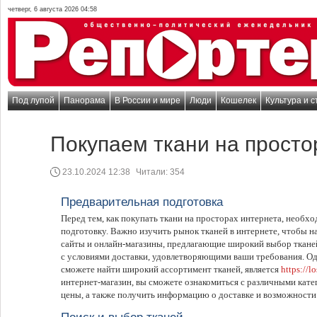
четверг, 6 августа 2026 04:58
Под лупой
Панорама
В России и мире
Люди
Кошелек
Культура и с
Покупаем ткани на просто
23.10.2024 12:38
Читали:
354
Предварительная подготовка
Перед тем, как покупать ткани на просторах интернета, необ
подготовку. Важно изучить рынок тканей в интернете, чтобы н
сайты и онлайн-магазины, предлагающие широкий выбор ткане
с условиями доставки, удовлетворяющими ваши требования. Оди
сможете найти широкий ассортимент тканей, является
https://l
интернет-магазин, вы сможете ознакомиться с различными катег
цены, а также получить информацию о доставке и возможности 