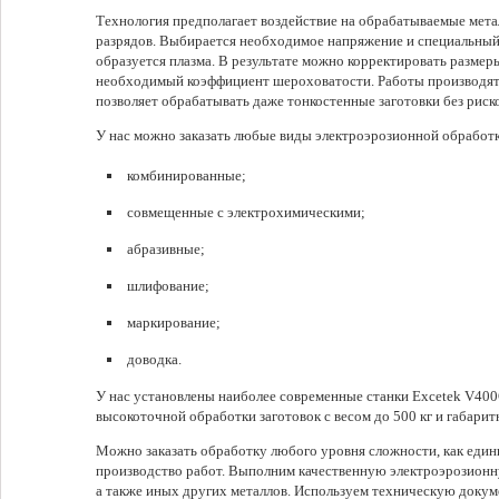
Технология предполагает воздействие на обрабатываемые мет
разрядов. Выбирается необходимое напряжение и специальный 
образуется плазма. В результате можно корректировать размер
необходимый коэффициент шероховатости. Работы производятс
позволяет обрабатывать даже тонкостенные заготовки без риск
У нас можно заказать любые виды электроэрозионной обработк
комбинированные;
совмещенные с электрохимическими;
абразивные;
шлифование;
маркирование;
доводка.
У нас установлены наиболее современные станки Excetek V40
высокоточной обработки заготовок с весом до 500 кг и габар
Можно заказать обработку любого уровня сложности, как един
производство работ. Выполним качественную электроэрозионн
а также иных других металлов. Используем техническую докуме