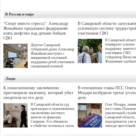
В России и мире
"Спорт вместо стресса": Александр
В Самарской области запускаю
Живайкин предложил федерациям
усиленную систему трудоустро
взять шефство над детьми бойцов
участников СВО
СВО
В Самарской област
планируют усилить
Депутат Самарской
поддержку занятост
губернской думы Александр
участников СВО:
Живайкин выступил с
губернатор Вячесла
инициативой системной
Федорищев одобри
поддержки детей участников
инициативы депутат
специальной военной
Самарской Губернс
операции через спортивные
Думы Александра
секции. Он озвучил ее на
Люди
Живайкина, направ
стратегической сессии
на трудоустройство 
"Помощь фронту и семьям
спокойную адаптац
участников СВО", которая
К пожизненному заключению
В отношении главы ПСС Олега
мирной жизни.
прошла в Отрадном 7
приговорили мужчину, который убил
Моцаря возбудили третье угол
августа.
свидетеля по его делу
дело
В Самарской области суд
Олег Моцарь, зани
приговорил к пожизненному
пост главы Поисков
заключению местного
спасательной служб
жителя по фамилии
Самарской области,
Смирнов. Его обвиняли
подозревается уже 
в убийстве человека в связи
эпизоде преступной
с выполнением
деятельности. Возб
им общественного долга.
третье уголовное де