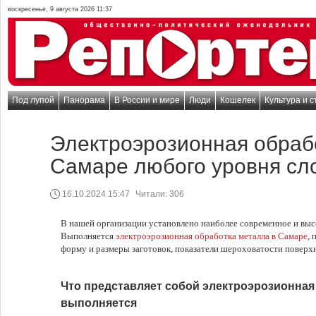
воскресенье, 9 августа 2026 11:37
Под лупой
Панорама
В России и мире
Люди
Кошелек
Культура и с
Электроэрозионная обраб
Самаре любого уровня сл
16.10.2024 15:47
Читали:
306
В нашей организации установлено наиболее современное и вы
Выполняется
электроэрозионная обработка металла в Самаре
,
форму и размеры заготовок, показатели шероховатости поверхн
Что представляет собой электроэрозионная 
выполняется