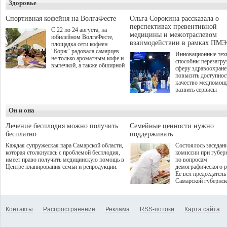
Здоровье
о превышении полн
а сам он находится
Спортивная кофейня на ВолгаФесте
Ольга Сорокина рассказала о
перспективах превентивной
С 22 по 24 августа, на
медицины и межотраслевом
юбилейном ВолгаФесте,
взаимодействии в рамках ПМЭ
площадка сети кофеен
"Корж" радовала самарцев
Инновационные тех
не только ароматным кофе и
способны перезагру
выпечкой, а также обширной
сферу здравоохран
оздоровительной
повысить доступнос
программой. Спортивный
качество медпомощ
дебют пришёлся на начало
развить сервисы
летнего сезона. Команда
превентивной меди
сети кофеен ввела активную
Однако сфера MedT
деятельность в жизни для
Он и она
сталкивается с
гостей и самарцев.
определенными бар
К ним можно отнес
Лечение бесплодия можно получить
Семейные ценности нужно
регуляторные огран
бесплатно
поддерживать
этические вопросы,
Каждая супружеская пара Самарской области,
Состоялось заседан
возникающие при ра
которая столкнулась с проблемой бесплодия,
комиссии при губер
данными пациентов
имеет право получить медицинскую помощь в
по вопросам
более динамичного 
Центре планирования семьи и репродукции.
демографического р
проникновения инн
Ее вел председатель
сегмент необходимо
Самарской губернс
отраслевое взаимод
Виктор Сазонов.
государства, медиц
клиник и страховых
компаний. Об этом
Контакты
Распространение
Реклама
RSS-потоки
Карта сайта
рассказала Ольга С
член Совета директ
Страхового Дома В