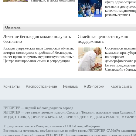
выпечкой, а также обширной
сферу здравоохран
оздоровительной
повысить доступнос
программой. Спортивный
качество медпомощ
дебют пришёлся на начало
развить сервисы
летнего сезона. Команда
превентивной меди
сети кофеен ввела активную
Однако сфера MedT
деятельность в жизни для
Он и она
сталкивается с
гостей и самарцев.
определенными бар
К ним можно отнес
Лечение бесплодия можно получить
Семейные ценности нужно
регуляторные огран
бесплатно
поддерживать
этические вопросы,
Каждая супружеская пара Самарской области,
Состоялось заседан
возникающие при ра
которая столкнулась с проблемой бесплодия,
комиссии при губер
данными пациентов
имеет право получить медицинскую помощь в
по вопросам
более динамичного 
Центре планирования семьи и репродукции.
демографического р
проникновения инн
Ее вел председатель
сегмент необходимо
Самарской губернс
отраслевое взаимод
Виктор Сазонов.
государства, медиц
клиник и страховых
компаний. Об этом
Контакты
Распространение
Реклама
RSS-потоки
Карта сайта
рассказала Ольга С
член Совета директ
Страхового Дома В
ходе сессии "Развит
медицинских техно
РЕПОРТЕР — первый таблоид родного города.
ключ к повышению
качества жизни" в 
РЕПОРТЕР — это
самые громкие новости
Самары и Тольятти,
известные люди
Самарской 
ПМЭФ 2025. В дис
МОДА, СТИЛЬ
,
ЗДОРОВЬЕ и КРАСОТА
,
ЛИЧНЫЕ ДЕНЬГИ
,
ДОМ и РЕМОНТ
,
МУЖЧИН
также приняли учас
Министр здравоохр
Учредителем газеты «Репортер» является ООО «СамараИнформ»
РФ Михаил Мурашк
Все права на материалы, опубликованные на сайте газеты
РЕПОРТЕР
. САМАРА защищены. 
представители
гиперссылкой на сайт газеты РЕПОРТЕР. При цитировании в печатных и электронных С