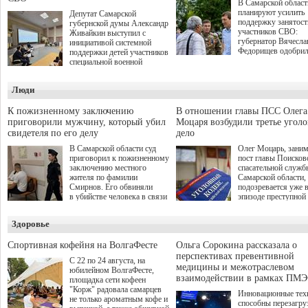
В Самарской област
планируют усилить
Депутат Самарской
поддержку занятост
губернской думы Александр
участников СВО:
Живайкин выступил с
губернатор Вячесла
инициативой системной
Федорищев одобри
поддержки детей участников
инициативы депутат
специальной военной
Самарской Губернс
операции через спортивные
Думы Александра
секции. Он озвучил ее на
Люди
Живайкина, направ
стратегической сессии
на трудоустройство 
"Помощь фронту и семьям
спокойную адаптац
участников СВО", которая
К пожизненному заключению
В отношении главы ПСС Олега
мирной жизни.
прошла в Отрадном 7
приговорили мужчину, который убил
Моцаря возбудили третье угол
августа.
свидетеля по его делу
дело
В Самарской области суд
Олег Моцарь, зани
приговорил к пожизненному
пост главы Поисков
заключению местного
спасательной служб
жителя по фамилии
Самарской области,
Смирнов. Его обвиняли
подозревается уже 
в убийстве человека в связи
эпизоде преступной
с выполнением
деятельности. Возб
им общественного долга.
третье уголовное де
Здоровье
о превышении полн
а сам он находится
Спортивная кофейня на ВолгаФесте
Ольга Сорокина рассказала о
перспективах превентивной
С 22 по 24 августа, на
медицины и межотраслевом
юбилейном ВолгаФесте,
взаимодействии в рамках ПМЭ
площадка сети кофеен
"Корж" радовала самарцев
Инновационные тех
не только ароматным кофе и
способны перезагру