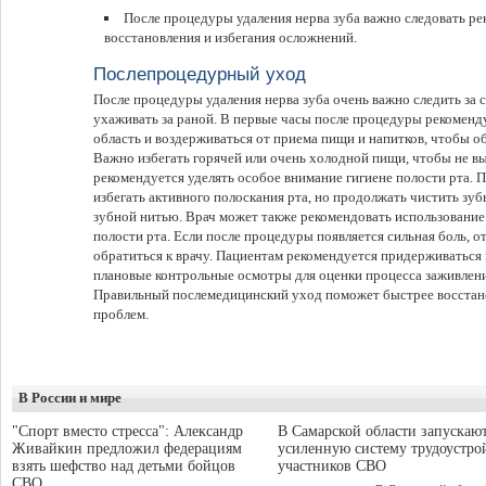
После процедуры удаления нерва зуба важно следовать ре
восстановления и избегания осложнений.
Послепроцедурный уход
После процедуры удаления нерва зуба очень важно следить за 
ухаживать за раной. В первые часы после процедуры рекоменд
область и воздерживаться от приема пищи и напитков, чтобы о
Важно избегать горячей или очень холодной пищи, чтобы не в
рекомендуется уделять особое внимание гигиене полости рта.
избегать активного полоскания рта, но продолжать чистить зу
зубной нитью. Врач может также рекомендовать использовани
полости рта. Если после процедуры появляется сильная боль, о
обратиться к врачу. Пациентам рекомендуется придерживаться 
плановые контрольные осмотры для оценки процесса заживлен
Правильный послемедицинский уход поможет быстрее восстан
проблем.
В России и мире
"Спорт вместо стресса": Александр
В Самарской области запускаю
Живайкин предложил федерациям
усиленную систему трудоустро
взять шефство над детьми бойцов
участников СВО
СВО