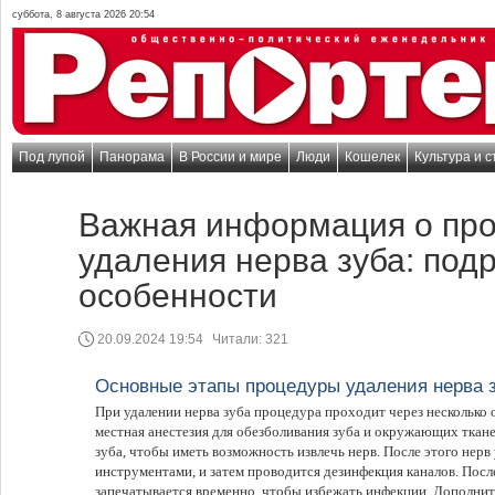
суббота, 8 августа 2026 20:54
Под лупой
Панорама
В России и мире
Люди
Кошелек
Культура и с
Важная информация о пр
удаления нерва зуба: под
особенности
20.09.2024 19:54
Читали:
321
Основные этапы процедуры удаления нерва 
При удалении нерва зуба процедура проходит через несколько 
местная анестезия для обезболивания зуба и окружающих тканей
зуба, чтобы иметь возможность извлечь нерв. После этого нер
инструментами, и затем проводится дезинфекция каналов. Пос
запечатывается временно, чтобы избежать инфекции. Дополн