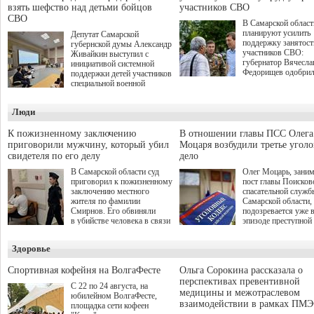
взять шефство над детьми бойцов
участников СВО
СВО
В Самарской област
планируют усилить
Депутат Самарской
поддержку занятост
губернской думы Александр
участников СВО:
Живайкин выступил с
губернатор Вячесла
инициативой системной
Федорищев одобри
поддержки детей участников
инициативы депутат
специальной военной
Самарской Губернс
операции через спортивные
Думы Александра
секции. Он озвучил ее на
Люди
Живайкина, направ
стратегической сессии
на трудоустройство 
"Помощь фронту и семьям
спокойную адаптац
участников СВО", которая
К пожизненному заключению
В отношении главы ПСС Олега
мирной жизни.
прошла в Отрадном 7
приговорили мужчину, который убил
Моцаря возбудили третье угол
августа.
свидетеля по его делу
дело
В Самарской области суд
Олег Моцарь, зани
приговорил к пожизненному
пост главы Поисков
заключению местного
спасательной служб
жителя по фамилии
Самарской области,
Смирнов. Его обвиняли
подозревается уже 
в убийстве человека в связи
эпизоде преступной
с выполнением
деятельности. Возб
им общественного долга.
третье уголовное де
Здоровье
о превышении полн
а сам он находится
Спортивная кофейня на ВолгаФесте
Ольга Сорокина рассказала о
перспективах превентивной
С 22 по 24 августа, на
медицины и межотраслевом
юбилейном ВолгаФесте,
взаимодействии в рамках ПМЭ
площадка сети кофеен