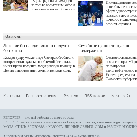
"Корж" радовала самарцев
Инновационные тех
не только ароматным кофе и
способны перезагру
выпечкой, а также обширной
сферу здравоохран
оздоровительной
повысить доступнос
программой. Спортивный
качество медпомощ
дебют пришёлся на начало
развить сервисы
летнего сезона. Команда
превентивной меди
сети кофеен ввела активную
Однако сфера MedT
деятельность в жизни для
Он и она
сталкивается с
гостей и самарцев.
определенными бар
К ним можно отнес
Лечение бесплодия можно получить
Семейные ценности нужно
регуляторные огран
бесплатно
поддерживать
этические вопросы,
Каждая супружеская пара Самарской области,
Состоялось заседан
возникающие при ра
которая столкнулась с проблемой бесплодия,
комиссии при губер
данными пациентов
имеет право получить медицинскую помощь в
по вопросам
более динамичного 
Центре планирования семьи и репродукции.
демографического р
проникновения инн
Ее вел председатель
сегмент необходимо
Самарской губернс
отраслевое взаимод
Виктор Сазонов.
государства, медиц
клиник и страховых
компаний. Об этом
Контакты
Распространение
Реклама
RSS-потоки
Карта сайта
рассказала Ольга С
член Совета директ
Страхового Дома В
ходе сессии "Развит
медицинских техно
РЕПОРТЕР — первый таблоид родного города.
ключ к повышению
качества жизни" в 
РЕПОРТЕР — это
самые громкие новости
Самары и Тольятти,
известные люди
Самарской 
ПМЭФ 2025. В дис
МОДА, СТИЛЬ
,
ЗДОРОВЬЕ и КРАСОТА
,
ЛИЧНЫЕ ДЕНЬГИ
,
ДОМ и РЕМОНТ
,
МУЖЧИН
также приняли учас
Министр здравоохр
Учредителем газеты «Репортер» является ООО «СамараИнформ»