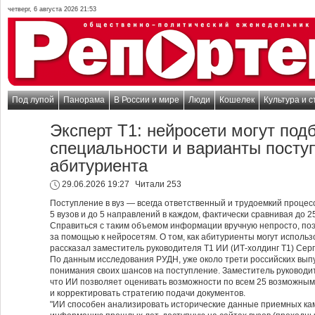
четверг, 6 августа 2026 21:53
Под лупой
Панорама
В России и мире
Люди
Кошелек
Культура и с
Эксперт Т1: нейросети могут под
специальности и варианты посту
абитуриента
29.06.2026 19:27
Читали 253
Поступление в вуз — всегда ответственный и трудоемкий процес
5 вузов и до 5 направлений в каждом, фактически сравнивая до 
Справиться с таким объемом информации вручную непросто, по
за помощью к нейросетям. О том, как абитуриенты могут использ
рассказал заместитель руководителя Т1 ИИ (ИТ-холдинг Т1) Серг
По данным исследования РУДН, уже около трети российских вып
понимания своих шансов на поступление. Заместитель руководи
что ИИ позволяет оценивать возможности по всем 25 возможны
и корректировать стратегию подачи документов.
"ИИ способен анализировать исторические данные приемных кам