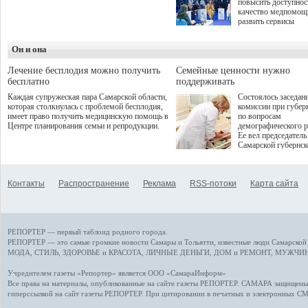
повысить доступнос
программой. Спортивный
качество медпомощ
дебют пришёлся на начало
развить сервисы
летнего сезона. Команда
превентивной меди
сети кофеен ввела активную
Однако сфера MedT
деятельность в жизни для
Он и она
сталкивается с
гостей и самарцев.
определенными бар
К ним можно отнес
Лечение бесплодия можно получить
Семейные ценности нужно
регуляторные огран
бесплатно
поддерживать
этические вопросы,
Каждая супружеская пара Самарской области,
Состоялось заседан
возникающие при ра
которая столкнулась с проблемой бесплодия,
комиссии при губер
данными пациентов
имеет право получить медицинскую помощь в
по вопросам
более динамичного 
Центре планирования семьи и репродукции.
демографического р
проникновения инн
Ее вел председатель
сегмент необходимо
Самарской губернс
отраслевое взаимод
Виктор Сазонов.
государства, медиц
клиник и страховых
компаний. Об этом
Контакты
Распространение
Реклама
RSS-потоки
Карта сайта
рассказала Ольга С
член Совета директ
Страхового Дома В
ходе сессии "Развит
медицинских техно
РЕПОРТЕР — первый таблоид родного города.
ключ к повышению
качества жизни" в 
РЕПОРТЕР — это
самые громкие новости
Самары и Тольятти,
известные люди
Самарской 
ПМЭФ 2025. В дис
МОДА, СТИЛЬ
,
ЗДОРОВЬЕ и КРАСОТА
,
ЛИЧНЫЕ ДЕНЬГИ
,
ДОМ и РЕМОНТ
,
МУЖЧИН
также приняли учас
Министр здравоохр
Учредителем газеты «Репортер» является ООО «СамараИнформ»
РФ Михаил Мурашк
Все права на материалы, опубликованные на сайте газеты
РЕПОРТЕР
. САМАРА защищены. 
представители
гиперссылкой на сайт газеты РЕПОРТЕР. При цитировании в печатных и электронных С
Государственной Д