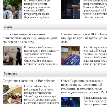
В Самарской области
Началась регистрац
планируют усилить
киберспортивный т
поддержку занятости
"Битва за Москву",
участников СВО:
приуроченный к 85
губернатор Вячеслав
одного из ключевы
Федорищев одобрил
событий Великой
инициативы депутата
Отечественной войн
Самарской Губернской
Организаторами
Люди
Думы Александра
соревнования по он
Живайкина, направленные
игре "Мир танков"
на трудоустройство и более
выступили "Ростеле
К пожизненному заключению
В отношении главы ПСС Олега
спокойную адаптацию к
партия "Единая Рос
приговорили мужчину, который убил
Моцаря возбудили третье угол
мирной жизни.
игровая студия "Лес
свидетеля по его делу
дело
Музей Победы.
В Самарской области суд
Олег Моцарь, зани
приговорил к пожизненному
пост главы Поисков
заключению местного
спасательной служб
жителя по фамилии
Самарской области,
Смирнов. Его обвиняли
подозревается уже 
в убийстве человека в связи
эпизоде преступной
с выполнением
деятельности. Возб
им общественного долга.
третье уголовное де
Здоровье
о превышении полн
а сам он находится
Спортивная кофейня на ВолгаФесте
Ольга Сорокина рассказала о
перспективах превентивной
С 22 по 24 августа, на
медицины и межотраслевом
юбилейном ВолгаФесте,
взаимодействии в рамках ПМЭ
площадка сети кофеен
"Корж" радовала самарцев
Инновационные тех
не только ароматным кофе и
способны перезагру
выпечкой, а также обширной
сферу здравоохран
оздоровительной