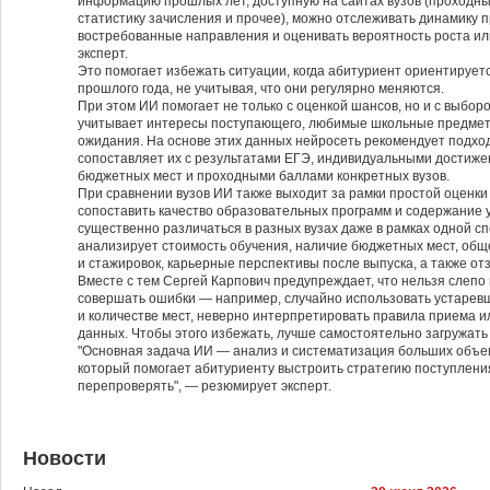
информацию прошлых лет, доступную на сайтах вузов (проходны
статистику зачисления и прочее), можно отслеживать динамику 
востребованные направления и оценивать вероятность роста ил
эксперт.
Это помогает избежать ситуации, когда абитуриент ориентирует
прошлого года, не учитывая, что они регулярно меняются.
При этом ИИ помогает не только с оценкой шансов, но и с выбо
учитывает интересы поступающего, любимые школьные предмет
ожидания. На основе этих данных нейросеть рекомендует подхо
сопоставляет их с результатами ЕГЭ, индивидуальными достиже
бюджетных мест и проходными баллами конкретных вузов.
При сравнении вузов ИИ также выходит за рамки простой оценки
сопоставить качество образовательных программ и содержание 
существенно различаться в разных вузах даже в рамках одной с
анализирует стоимость обучения, наличие бюджетных мест, общ
и стажировок, карьерные перспективы после выпуска, а также от
Вместе с тем Сергей Карпович предупреждает, что нельзя слепо 
совершать ошибки — например, случайно использовать устаре
и количестве мест, неверно интерпретировать правила приема 
данных. Чтобы этого избежать, лучше самостоятельно загружать 
"Основная задача ИИ — анализ и систематизация больших объе
который помогает абитуриенту выстроить стратегию поступлен
перепроверять", — резюмирует эксперт.
Новости