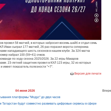
в провел 58 матчей, в которых забросил восемь шайб и отдал семь
КХЛ Иван сыграл 177 матчей, 26 раз поразил ворота соперника
ечами нападающего шесть сезонов в нашем клубе. За 324 матча
номер набрал 100 (59+41) очков.
оманде по ходу сезона 2025/2026. За 22 игры Макаров
ми. 23-летний защитник провел в КХЛ 123 игры, 32 из которых
 и имеет показатель полезности "+7".
Версия для печати
04 июня 2026
Впере
тывания платформы "Модус" до двух часов
и Татарстан будут совместно развивать цифровые сервисы в сфере