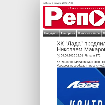
суббота, 8 августа 2026 17:38
Под лупой
Панорама
В России и мире
Л
ХК "Лада" продли
Николаем Макар
04.06.2026 12:01
Читали 171
ХК "Лада" продлил на один сезон
Макаровым, сообщает пресс-служба