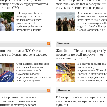
амарской области запускают
"Рыцари Сорока Островов" опусти
ленную систему трудоустройства
меч: Wink объявляет о завершении
астников СВО
съемок фантастического сериала
В Самарской области
Завершились съемки но
планируют усилить
фантастического сериала
поддержку занятости
href="https://wink.ru/serie
участников СВО:
soroka-ostrovov-year-20
губернатор Вячеслав
target="_blank">"Рыцар
Федорищев одобрил
Сорока Островов"</a>
инициативы депутата
(18+) для онлайн-киноте
Самарской Губернской
Wink (совместное
Думы Александра
предприятие "Ростелеко
Кошелек
Живайкина, направленные
и НМГ) по мотивам
на трудоустройство и более
одноименного романа
спокойную адаптацию к
Сергея Лукьяненко. Гла
отношении главы ПСС Олега
Живайкин: "Цены на продукты буд
мирной жизни.
роли в проекте исполни
аря возбудили третье уголовное
проверять по всей цепочке — от
Артем Кошман, Полина
о
поставщика до кассы"
Гухман, Вероника
Устимова, Олег Савост
Олег Моцарь, занимавший
В Госдуме рассматрива
Святослав Рогожан, Куз
пост главы Поисково-
законопроект,
Котрелёв, Никита
спасательной службы
предложенный "Единой
Кологривый, Елисей
Самарской области,
Россией" о мониторинге 
Чучилин, Александра
подозревается уже в третьем
ценами на продукты не
Нестерова, Ника Жукова
эпизоде преступной
только в магазине, но и 
также Михаил Пореченк
деятельности. Возбуждено
всей цепочке — от
Александр Обласов,
третье уголовное дело
поставщика до кассы. Ч
Мой дом
Дмитрий Куличков и Ю
о превышении полномочий,
в момент резкого
Волкова в роли родителе
а сам он находится в СИЗО.
подорожания было поня
Режиссер-постановщик
где именно цена "поехал
га Сорокина рассказала о
В Самарской области сократилось
проекта — Егор Чичкан
вверх и кто её разогнал.
спективах превентивной
число пляжей, не пригодных для
(сериалы "Комбинация",
дицины и межотраслевом
купания
снова здравствуйте!").