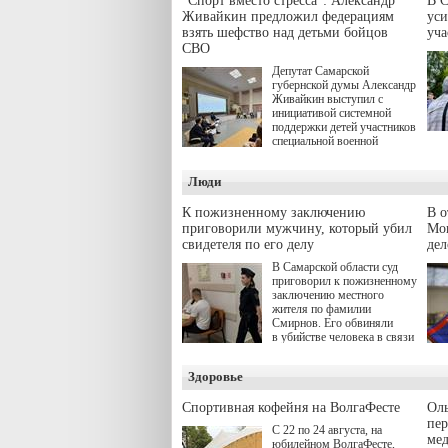
"Спорт вместо стресса": Александр
В С
Живайкин предложил федерациям
уси
взять шефство над детьми бойцов
уч
СВО
Депутат Самарской
губернской думы Александр
Живайкин выступил с
инициативой системной
поддержки детей участников
специальной военной
операции через спортивные
секции. Он озвучил ее на
Люди
стратегической сессии
"Помощь фронту и семьям
участников СВО", которая
К пожизненному заключению
В 
прошла в Отрадном 7
приговорили мужчину, который убил
Моц
августа.
свидетеля по его делу
дел
В Самарской области суд
приговорил к пожизненному
заключению местного
жителя по фамилии
Смирнов. Его обвиняли
в убийстве человека в связи
с выполнением
им общественного долга.
Здоровье
Спортивная кофейня на ВолгаФесте
Оль
пер
С 22 по 24 августа, на
ме
юбилейном ВолгаФесте,