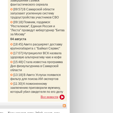
завершении съемок
фантастического сериала
09:57
В Самарской области
запускают усиленную систему
трудоустройства участников СВО
09:18
Помним, гордимся:
"Ростелеком", Единая Россия и
"Леста" проведут кибертурнир "Битва
за Москву"
04 августа
18:45
Авито расширяет доставку
крупногабарита с "Байкал Сервис"
17:07
Нутрициолог ВСК назвала
здоровую альтернативу чаю и кофе
15:48
Стала известна программа
Дня физкультурника в Самарской
области
13:18
В Авито Услугах появился
фильтр для поиска ИИ-экспертов
11:30
К пожизненному
заключению приговорили мужчину,
который убил свидетеля по его делу
Все новости