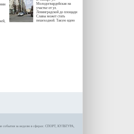
Молодогвардейская на
ении
участке от ул.
Ленинградской до площади
Славы может стать
пешеходной. Такую идею
жей,
озвучила министр
я
градостроительной политики
Самарской области
Екатерина Семенова.
ые
события за неделю
в сферах:
СПОРТ
,
КУЛЬТУРА,