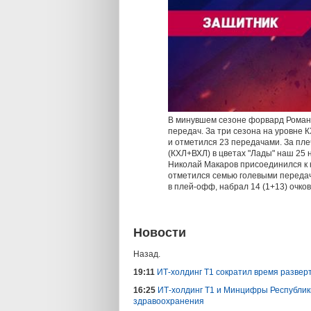
В минувшем сезоне форвард Романо
передач. За три сезона на уровне 
и отметился 23 передачами. За пл
(КХЛ+ВХЛ) в цветах "Лады" наш 25 
Николай Макаров присоединился к к
отметился семью голевыми передача
в плей-офф, набрал 14 (1+13) очков
Новости
Назад.
19:11
ИТ-холдинг Т1 сократил время развер
16:25
ИТ-холдинг Т1 и Минцифры Республик
здравоохранения