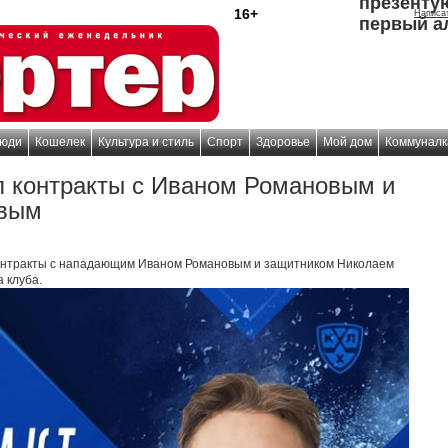
презенту
16+
Написа
первый а
юди
Кошелек
Культура и стиль
Спорт
Здоровье
Мой дом
Коммуналк
л контракты с Иваном Романовым и
овым
 контракты с нападающим Иваном Романовым и защитником Николаем
 клуба.