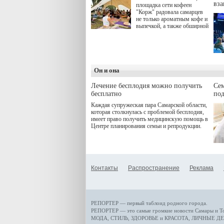
вз
площадка сети кофеен
"Корж" радовала самарцев
не только ароматным кофе и
выпечкой, а также обширной
оздоровительной
программой. Спортивный
дебют пришёлся на начало
летнего сезона. Команда
сети кофеен ввела активную
деятельность в жизни для
Он и она
гостей и самарцев.
Лечение бесплодия можно получить
Се
бесплатно
по
Каждая супружеская пара Самарской области,
которая столкнулась с проблемой бесплодия,
имеет право получить медицинскую помощь в
Центре планирования семьи и репродукции.
Контакты
Распространение
Реклама
РЕПОРТЕР — первый таблоид родного города.
РЕПОРТЕР — это
самые громкие новости
Самары и Т
МОДА, СТИЛЬ
,
ЗДОРОВЬЕ и КРАСОТА
,
ЛИЧНЫЕ ДЕ