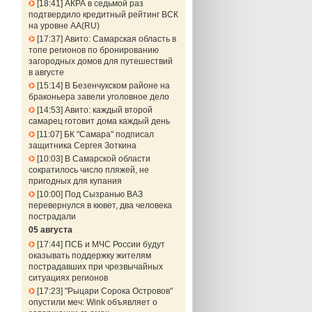
18:41
АКРА в седьмой раз
подтвердило кредитный рейтинг ВСК
на уровне АА(RU)
17:37
Авито: Самарская область в
топе регионов по бронированию
загородных домов для путешествий
в августе
15:14
В Безенчукском районе на
браконьера завели уголовное дело
14:53
Авито: каждый второй
самарец готовит дома каждый день
11:07
БК "Самара" подписал
защитника Сергея Зоткина
10:03
В Самарской области
сократилось число пляжей, не
пригодных для купания
10:00
Под Сызранью ВАЗ
перевернулся в кювет, два человека
пострадали
05 августа
17:44
ПСБ и МЧС России будут
оказывать поддержку жителям
пострадавших при чрезвычайных
ситуациях регионов
17:23
"Рыцари Сорока Островов"
опустили меч: Wink объявляет о