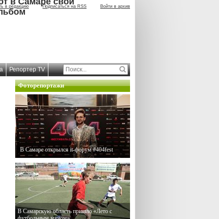
ют в Самаре свой
ть в редакцию
Подписаться на RSS
Войти в архив
льбом
а
Репортер TV
Фоторепортажи
В Самаре открылся it-форум #404fest
В Самарскую область пришло «Лето с
футбольным мячом»