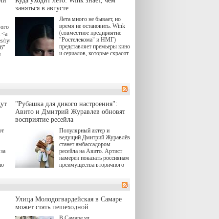
ли
Куда уходит лето: Wink знает, чем
заняться в августе
Лета много не бывает, но
время не остановить. Wink
вого
(совместное предприятие
 <a
"Ростелекома" и НМГ)
s/rytsari-
представляет премьеры кино
26"
и сериалов, которые скрасят
и
удлиняющиеся вечера
последнего летнего месяца.
атра
И пусть <a
href="https://wink.ru/series/kholod-
ма"
year-2026"
target="_blank">"Холод"
</a> (18+) останется только
вные
ут
"Рубашка для дикого настроения":
на экране — весь август по
ли
Авито и Дмитрий Журавлев обновят
четвергам продолжат
восприятие ресейла
выходить новые эпизоды
сериала, в котором
юк,
ют
Популярный актер и
беспощадным возмездием в
ьма
ведущий Дмитрий Журавлёв
духе графа Монте-Кристо
станет амбассадором
занимается наша
за
ресейла на Авито. Артист
современница.
намерен показать россиянам
, а
по
преимущества вторичного
ов,
рынка и сделать покупку
тобы
товаров с историей нормой
лия
для современного и умного
й.
тно,
человека.
а"
Улица Молодогвардейская в Самаре
ов
может стать пешеходной
 "И
В Самаре ул.