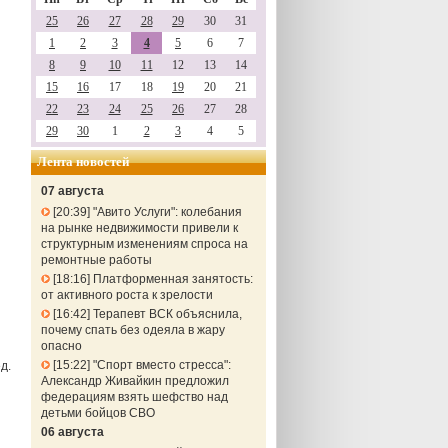
25
26
27
28
29
30
31
1
2
3
4
5
6
7
8
9
10
11
12
13
14
15
16
17
18
19
20
21
22
23
24
25
26
27
28
29
30
1
2
3
4
5
Лента новостей
07 августа
20:39
"Авито Услуги": колебания
на рынке недвижимости привели к
структурным изменениям спроса на
ремонтные работы
18:16
Платформенная занятость:
от активного роста к зрелости
16:42
Терапевт ВСК объяснила,
почему спать без одеяла в жару
опасно
15:22
"Спорт вместо стресса":
д.
Александр Живайкин предложил
федерациям взять шефство над
детьми бойцов СВО
06 августа