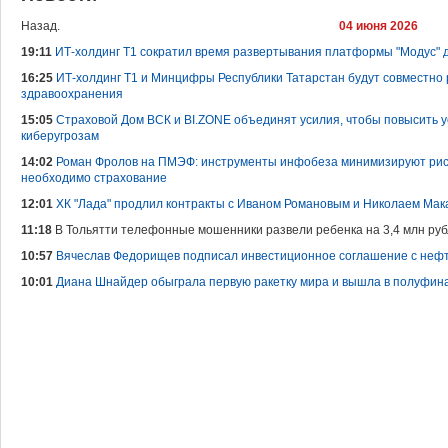
Назад.
04 июня 2026
19:11
ИТ-холдинг Т1 сократил время развертывания платформы "Модус" д
16:25
ИТ-холдинг Т1 и Минцифры Республики Татарстан будут совместно
здравоохранения
15:05
Страховой Дом ВСК и BI.ZONE объединят усилия, чтобы повысить у
киберугрозам
14:02
Роман Фролов на ПМЭФ: инструменты инфобеза минимизируют риск
необходимо страхование
12:01
ХК "Лада" продлил контракты с Иваном Романовым и Николаем Ма
11:18
В Тольятти телефонные мошенники развели ребенка на 3,4 млн ру
10:57
Вячеслав Федорищев подписал инвестиционное соглашение с не
10:01
Диана Шнайдер обыграла первую ракетку мира и вышла в полуфина