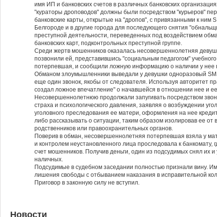
имя ИП и банковских счетов в различных банковских организациях
"кураторы дроповодов" должны были посредством "курьеров" пе
банковские карты, открытые на "дропов", с привязанными к ним 
Белгороде и в другие города для последующего снятия "обнальщи
преступной деятельности, переведенных под воздействием обма
банковских карт, подконтрольных преступной группе.
Среди жертв мошенников оказалась несовершеннолетняя девушка
позвонили ей, представившись "социальным педагогом" учебного
потерпевшая, и сообщили ложную информацию о наличии у нее 
Обманом злоумышленники выведали у девушки одноразовый SMS-
еще один звонок, якобы от следователя. Используя авторитет п
создал ложное впечатление" о начавшейся в отношении нее и ее
Несовершеннолетнюю продолжали запугивать посредством звонко
страха и психологического давления, заявляя о возбуждении уго
уголовного преследования ее матери, оформления на нее кредит
либо рассказывать о ситуации, таким образом изолировав ее от
родственников или правоохранительных органов.
Поверив в обман, несовершеннолетняя потерпевшая взяла у мате
и контролем неустановленного лица проследовала к банкомату, 
счет мошенников. Получив деньги, один из подсудимых снял их 
наличных.
Подсудимые в судебном заседании полностью признали вину. Им 
лишения свободы с отбыванием наказания в исправительной ко
Приговор в законную силу не вступил.
Новости