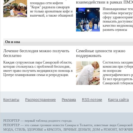
взаимодействии в рамках ПМЭ
площадка сети кофеен
"Корж" радовала самарцев
Инновационные тех
не только ароматным кофе и
способны перезагру
выпечкой, а также обширной
сферу здравоохран
оздоровительной
повысить доступнос
программой. Спортивный
качество медпомощ
дебют пришёлся на начало
развить сервисы
летнего сезона. Команда
превентивной меди
сети кофеен ввела активную
Однако сфера MedT
деятельность в жизни для
Он и она
сталкивается с
гостей и самарцев.
определенными бар
К ним можно отнес
Лечение бесплодия можно получить
Семейные ценности нужно
регуляторные огран
бесплатно
поддерживать
этические вопросы,
Каждая супружеская пара Самарской области,
Состоялось заседан
возникающие при ра
которая столкнулась с проблемой бесплодия,
комиссии при губер
данными пациентов
имеет право получить медицинскую помощь в
по вопросам
более динамичного 
Центре планирования семьи и репродукции.
демографического р
проникновения инн
Ее вел председатель
сегмент необходимо
Самарской губернс
отраслевое взаимод
Виктор Сазонов.
государства, медиц
клиник и страховых
компаний. Об этом
Контакты
Распространение
Реклама
RSS-потоки
Карта сайта
рассказала Ольга С
член Совета директ
Страхового Дома В
ходе сессии "Развит
медицинских техно
РЕПОРТЕР — первый таблоид родного города.
ключ к повышению
качества жизни" в 
РЕПОРТЕР — это
самые громкие новости
Самары и Тольятти,
известные люди
Самарской 
ПМЭФ 2025. В дис
МОДА, СТИЛЬ
,
ЗДОРОВЬЕ и КРАСОТА
,
ЛИЧНЫЕ ДЕНЬГИ
,
ДОМ и РЕМОНТ
,
МУЖЧИН