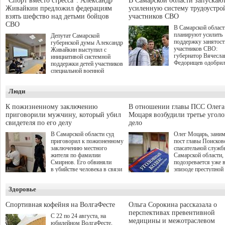
"Спорт вместо стресса": Александр
В Самарской области запускаю
Живайкин предложил федерациям
усиленную систему трудоустро
взять шефство над детьми бойцов
участников СВО
СВО
В Самарской област
планируют усилить
Депутат Самарской
поддержку занятост
губернской думы Александр
участников СВО:
Живайкин выступил с
губернатор Вячесла
инициативой системной
Федорищев одобри
поддержки детей участников
инициативы депутат
специальной военной
Самарской Губернс
операции через спортивные
Думы Александра
секции. Он озвучил ее на
Люди
Живайкина, направ
стратегической сессии
на трудоустройство 
"Помощь фронту и семьям
спокойную адаптац
участников СВО", которая
К пожизненному заключению
В отношении главы ПСС Олега
мирной жизни.
прошла в Отрадном 7
приговорили мужчину, который убил
Моцаря возбудили третье угол
августа.
свидетеля по его делу
дело
В Самарской области суд
Олег Моцарь, зани
приговорил к пожизненному
пост главы Поисков
заключению местного
спасательной служб
жителя по фамилии
Самарской области,
Смирнов. Его обвиняли
подозревается уже 
в убийстве человека в связи
эпизоде преступной
с выполнением
деятельности. Возб
им общественного долга.
третье уголовное де
Здоровье
о превышении полн
а сам он находится
Спортивная кофейня на ВолгаФесте
Ольга Сорокина рассказала о
перспективах превентивной
С 22 по 24 августа, на
медицины и межотраслевом
юбилейном ВолгаФесте,