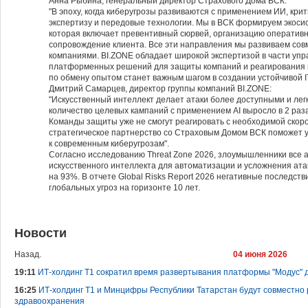
Анна Рыбина, генеральный директор Страхового Дома ВСК:
"В эпоху, когда киберугрозы развиваются с применением ИИ, кри
экспертизу и передовые технологии. Мы в ВСК формируем экосис
которая включает превентивный сюрвей, организацию оперативн
сопровождение клиента. Все эти направления мы развиваем сов
компаниями. BI.ZONE обладает широкой экспертизой в части уп
платформенных решений для защиты компаний и реагирования 
по обмену опытом станет важным шагом в создании устойчивой IT
Дмитрий Самарцев, директор группы компаний BI.ZONE:
"Искусственный интеллект делает атаки более доступными и лег
количество целевых кампаний с применением AI выросло в 2 раза
Команды защиты уже не смогут реагировать с необходимой скоро
стратегическое партнерство со Страховым Домом ВСК поможет у
к современным киберугрозам".
Согласно исследованию Threat Zone 2026, злоумышленники все 
искусственного интеллекта для автоматизации и усложнения атак.
на 93%. В отчете Global Risks Report 2026 негативные последств
глобальных угроз на горизонте 10 лет.
Новости
Назад.
04 июня 2026
19:11
ИТ-холдинг Т1 сократил время развертывания платформы "Модус" д
16:25
ИТ-холдинг Т1 и Минцифры Республики Татарстан будут совместно
здравоохранения