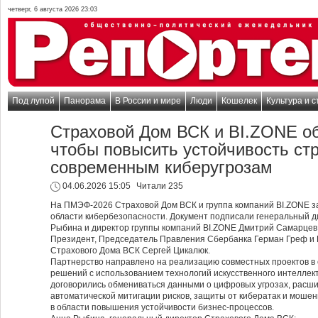
четверг, 6 августа 2026 23:03
Под лупой
Панорама
В России и мире
Люди
Кошелек
Культура и с
Страховой Дом ВСК и BI.ZONE об
чтобы повысить устойчивость стр
современным киберугрозам
04.06.2026 15:05
Читали 235
На ПМЭФ-2026 Страховой Дом ВСК и группа компаний BI.ZONE з
области кибербезопасности. Документ подписали генеральный 
Рыбина и директор группы компаний BI.ZONE Дмитрий Самарцев
Президент, Председатель Правления Сбербанка Герман Греф и
Страхового Дома ВСК Сергей Цикалюк.
Партнерство направлено на реализацию совместных проектов в
решений с использованием технологий искусственного интеллек
договорились обмениваться данными о цифровых угрозах, расши
автоматической митигации рисков, защиты от кибератак и мошен
в области повышения устойчивости бизнес-процессов.