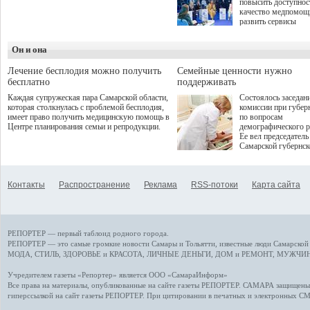
повысить доступнос
программой. Спортивный
качество медпомощ
дебют пришёлся на начало
развить сервисы
летнего сезона. Команда
превентивной меди
сети кофеен ввела активную
Однако сфера MedT
деятельность в жизни для
Он и она
сталкивается с
гостей и самарцев.
определенными бар
К ним можно отнес
Лечение бесплодия можно получить
Семейные ценности нужно
регуляторные огран
бесплатно
поддерживать
этические вопросы,
Каждая супружеская пара Самарской области,
Состоялось заседан
возникающие при ра
которая столкнулась с проблемой бесплодия,
комиссии при губер
данными пациентов
имеет право получить медицинскую помощь в
по вопросам
более динамичного 
Центре планирования семьи и репродукции.
демографического р
проникновения инн
Ее вел председатель
сегмент необходимо
Самарской губернс
отраслевое взаимод
Виктор Сазонов.
государства, медиц
клиник и страховых
компаний. Об этом
Контакты
Распространение
Реклама
RSS-потоки
Карта сайта
рассказала Ольга С
член Совета директ
Страхового Дома В
ходе сессии "Развит
медицинских техно
РЕПОРТЕР — первый таблоид родного города.
ключ к повышению
качества жизни" в 
РЕПОРТЕР — это
самые громкие новости
Самары и Тольятти,
известные люди
Самарской 
ПМЭФ 2025. В дис
МОДА, СТИЛЬ
,
ЗДОРОВЬЕ и КРАСОТА
,
ЛИЧНЫЕ ДЕНЬГИ
,
ДОМ и РЕМОНТ
,
МУЖЧИН
также приняли учас
Министр здравоохр
Учредителем газеты «Репортер» является ООО «СамараИнформ»
РФ Михаил Мурашк
Все права на материалы, опубликованные на сайте газеты
РЕПОРТЕР
. САМАРА защищены. 
представители
гиперссылкой на сайт газеты РЕПОРТЕР. При цитировании в печатных и электронных С
Государственной Д