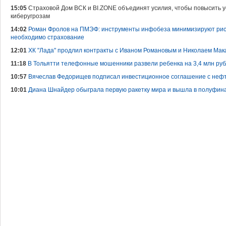
15:05
Страховой Дом ВСК и BI.ZONE объединят усилия, чтобы повысить у
киберугрозам
14:02
Роман Фролов на ПМЭФ: инструменты инфобеза минимизируют риск
необходимо страхование
12:01
ХК "Лада" продлил контракты с Иваном Романовым и Николаем Ма
11:18
В Тольятти телефонные мошенники развели ребенка на 3,4 млн ру
10:57
Вячеслав Федорищев подписал инвестиционное соглашение с не
10:01
Диана Шнайдер обыграла первую ракетку мира и вышла в полуфина