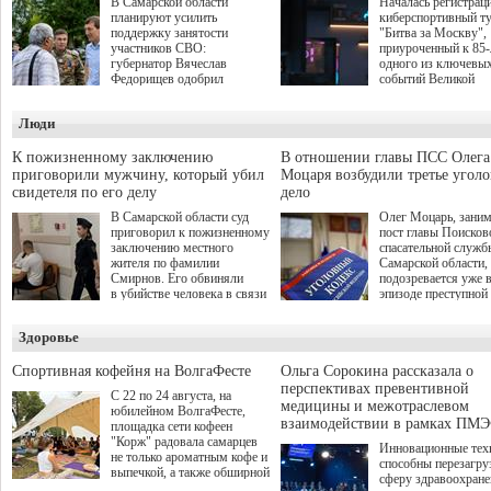
В Самарской области
Началась регистрац
планируют усилить
киберспортивный т
поддержку занятости
"Битва за Москву",
участников СВО:
приуроченный к 85
губернатор Вячеслав
одного из ключевы
Федорищев одобрил
событий Великой
инициативы депутата
Отечественной войн
Самарской Губернской
Организаторами
Люди
Думы Александра
соревнования по он
Живайкина, направленные
игре "Мир танков"
на трудоустройство и более
выступили "Ростеле
К пожизненному заключению
В отношении главы ПСС Олега
спокойную адаптацию к
партия "Единая Рос
приговорили мужчину, который убил
Моцаря возбудили третье угол
мирной жизни.
игровая студия "Лес
свидетеля по его делу
дело
Музей Победы.
В Самарской области суд
Олег Моцарь, зани
приговорил к пожизненному
пост главы Поисков
заключению местного
спасательной служб
жителя по фамилии
Самарской области,
Смирнов. Его обвиняли
подозревается уже 
в убийстве человека в связи
эпизоде преступной
с выполнением
деятельности. Возб
им общественного долга.
третье уголовное де
Здоровье
о превышении полн
а сам он находится
Спортивная кофейня на ВолгаФесте
Ольга Сорокина рассказала о
перспективах превентивной
С 22 по 24 августа, на
медицины и межотраслевом
юбилейном ВолгаФесте,
взаимодействии в рамках ПМЭ
площадка сети кофеен
"Корж" радовала самарцев
Инновационные тех
не только ароматным кофе и
способны перезагру
выпечкой, а также обширной
сферу здравоохран
оздоровительной