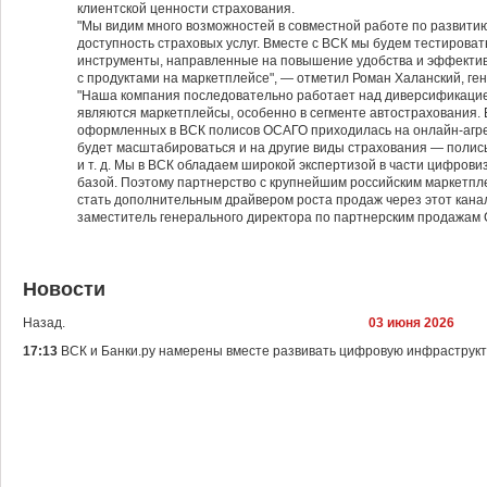
клиентской ценности страхования.
"Мы видим много возможностей в совместной работе по развит
доступность страховых услуг. Вместе с ВСК мы будем тестироват
инструменты, направленные на повышение удобства и эффектив
с продуктами на маркетплейсе", — отметил Роман Халанский, ге
"Наша компания последовательно работает над диверсификацией
являются маркетплейсы, особенно в сегменте автострахования.
оформленных в ВСК полисов ОСАГО приходилась на онлайн-агре
будет масштабироваться и на другие виды страхования — полис
и т. д. Мы в ВСК обладаем широкой экспертизой в части цифрови
базой. Поэтому партнерство с крупнейшим российским маркетп
стать дополнительным драйвером роста продаж через этот канал
заместитель генерального директора по партнерским продажам 
Новости
Назад.
03 июня 2026
17:13
ВСК и Банки.ру намерены вместе развивать цифровую инфраструк