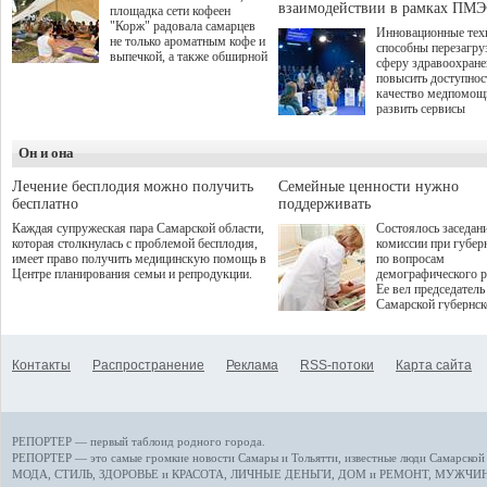
взаимодействии в рамках ПМЭ
площадка сети кофеен
"Корж" радовала самарцев
Инновационные тех
не только ароматным кофе и
способны перезагру
выпечкой, а также обширной
сферу здравоохран
оздоровительной
повысить доступнос
программой. Спортивный
качество медпомощ
дебют пришёлся на начало
развить сервисы
летнего сезона. Команда
превентивной меди
сети кофеен ввела активную
Однако сфера MedT
деятельность в жизни для
Он и она
сталкивается с
гостей и самарцев.
определенными бар
К ним можно отнес
Лечение бесплодия можно получить
Семейные ценности нужно
регуляторные огран
бесплатно
поддерживать
этические вопросы,
Каждая супружеская пара Самарской области,
Состоялось заседан
возникающие при ра
которая столкнулась с проблемой бесплодия,
комиссии при губер
данными пациентов
имеет право получить медицинскую помощь в
по вопросам
более динамичного 
Центре планирования семьи и репродукции.
демографического р
проникновения инн
Ее вел председатель
сегмент необходимо
Самарской губернс
отраслевое взаимод
Виктор Сазонов.
государства, медиц
клиник и страховых
компаний. Об этом
Контакты
Распространение
Реклама
RSS-потоки
Карта сайта
рассказала Ольга С
член Совета директ
Страхового Дома В
ходе сессии "Развит
медицинских техно
РЕПОРТЕР — первый таблоид родного города.
ключ к повышению
качества жизни" в 
РЕПОРТЕР — это
самые громкие новости
Самары и Тольятти,
известные люди
Самарской 
ПМЭФ 2025. В дис
МОДА, СТИЛЬ
,
ЗДОРОВЬЕ и КРАСОТА
,
ЛИЧНЫЕ ДЕНЬГИ
,
ДОМ и РЕМОНТ
,
МУЖЧИН