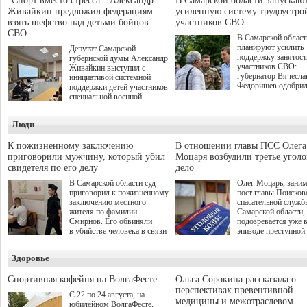
"Спорт вместо стресса": Александр
В Самарской области запускаю
Живайкин предложил федерациям
усиленную систему трудоустро
взять шефство над детьми бойцов
участников СВО
СВО
В Самарской област
планируют усилить
Депутат Самарской
поддержку занятост
губернской думы Александр
участников СВО:
Живайкин выступил с
губернатор Вячесла
инициативой системной
Федорищев одобри
поддержки детей участников
инициативы депутат
специальной военной
Самарской Губернс
операции через спортивные
Думы Александра
секции. Он озвучил ее на
Люди
Живайкина, направ
стратегической сессии
на трудоустройство 
"Помощь фронту и семьям
спокойную адаптац
участников СВО", которая
К пожизненному заключению
В отношении главы ПСС Олега
мирной жизни.
прошла в Отрадном 7
приговорили мужчину, который убил
Моцаря возбудили третье угол
августа.
свидетеля по его делу
дело
В Самарской области суд
Олег Моцарь, зани
приговорил к пожизненному
пост главы Поисков
заключению местного
спасательной служб
жителя по фамилии
Самарской области,
Смирнов. Его обвиняли
подозревается уже 
в убийстве человека в связи
эпизоде преступной
с выполнением
деятельности. Возб
им общественного долга.
третье уголовное де
Здоровье
о превышении полн
а сам он находится
Спортивная кофейня на ВолгаФесте
Ольга Сорокина рассказала о
перспективах превентивной
С 22 по 24 августа, на
медицины и межотраслевом
юбилейном ВолгаФесте,