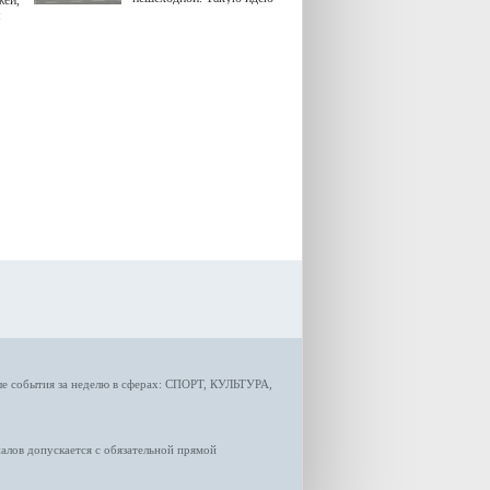
жей,
озвучила министр
я
градостроительной политики
Самарской области
Екатерина Семенова.
ые
события за неделю
в сферах:
СПОРТ
,
КУЛЬТУРА,
лов допускается с обязательной прямой