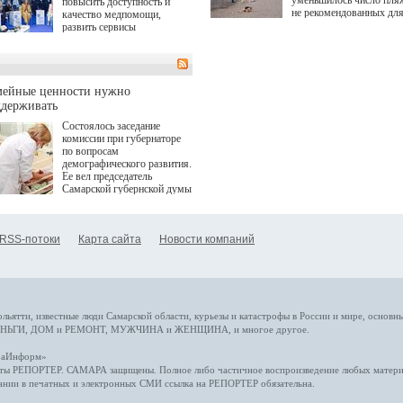
уменьшилось число пля
повысить доступность и
не рекомендованных дл
качество медпомощи,
купания.
развить сервисы
превентивной медицины.
Однако сфера MedTech
сталкивается с
определенными барьерами.
К ним можно отнести
мейные ценности нужно
регуляторные ограничения,
ддерживать
этические вопросы,
Состоялось заседание
возникающие при работе с
комиссии при губернаторе
данными пациентов. Для
по вопросам
более динамичного роста
демографического развития.
проникновения инноваций в
Ее вел председатель
сегмент необходимо кросс-
Самарской губернской думы
отраслевое взаимодействие
Виктор Сазонов.
государства, медицинских
клиник и страховых
компаний. Об этом
RSS-потоки
Карта сайта
Новости компаний
рассказала Ольга Сорокина,
член Совета директоров
Страхового Дома ВСК в
ходе сессии "Развитие
медицинских технологий —
ключ к повышению
качества жизни" в рамках
ольятти,
известные люди
Самарской области, курьезы и катастрофы
в России и мире
, основн
ПМЭФ 2025. В дискуссии
НЬГИ
,
ДОМ и РЕМОНТ
,
МУЖЧИНА и ЖЕНЩИНА
, и многое
другое
.
также приняли участие
Министр здравоохранения
араИнформ»
РФ Михаил Мурашко,
еты
РЕПОРТЕР
. САМАРА защищены. Полное либо частичное воспроизведение любых материа
представители
ании в печатных и электронных СМИ ссылка на
РЕПОРТЕР
обязательна.
Государственной Думы,