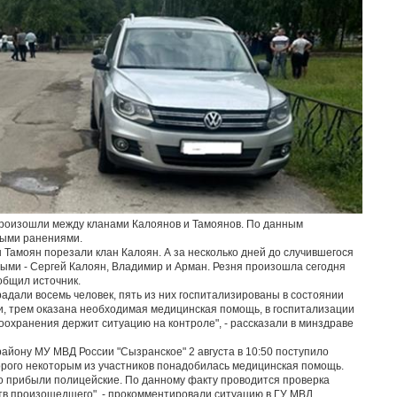
 произошли между кланами Калоянов и Тамоянов. По данным
выми ранениями.
Тамоян порезали клан Калоян. А за несколько дней до случившегося
ыми - Сергей Калоян, Владимир и Арман. Резня произошла сегодня
общил источник.
радали восемь человек, пять из них госпитализированы в состоянии
и, трем оказана необходимая медицинская помощь, в госпитализации
охранения держит ситуацию на контроле", - рассказали в минздраве
айону МУ МВД России "Сызранское" 2 августа в 10:50 поступило
орого некоторым из участников понадобилась медицинская помощь.
 прибыли полицейские. По данному факту проводится проверка
тв произошедшего", - прокомментировали ситуацию в ГУ МВД