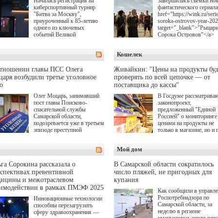
Началась регистрация на
Завершились съемки но
киберспортивный турнир
фантастического сериала
"Битва за Москву",
href="https://wink.ru/serie
приуроченный к 85-летию
soroka-ostrovov-year-20
одного из ключевых
target="_blank">"Рыцар
событий Великой
Сорока Островов"</a>
Отечественной войны.
(18+) для онлайн-киноте
Организаторами
Wink (совместное
Кошелек
соревнования по онлайн-
предприятие "Ростелеко
игре "Мир танков"
и НМГ) по мотивам
выступили "Ростелеком",
одноименного романа
отношении главы ПСС Олега
Живайкин: "Цены на продукты буд
партия "Единая Россия",
Сергея Лукьяненко. Гла
аря возбудили третье уголовное
проверять по всей цепочке — от
игровая студия "Леста" и
роли в проекте исполни
о
поставщика до кассы"
Музей Победы.
Артем Кошман, Полина
Олег Моцарь, занимавший
В Госдуме рассматрива
Гухман, Вероника
пост главы Поисково-
законопроект,
Устимова, Олег Савост
спасательной службы
предложенный "Единой
Святослав Рогожан, Куз
Самарской области,
Россией" о мониторинге 
Котрелёв, Никита
подозревается уже в третьем
ценами на продукты не
Кологривый, Елисей
эпизоде преступной
только в магазине, но и 
Чучилин, Александра
деятельности. Возбуждено
всей цепочке — от
Нестерова, Ника Жукова
третье уголовное дело
поставщика до кассы. Ч
также Михаил Пореченк
Мой дом
о превышении полномочий,
в момент резкого
Александр Обласов,
а сам он находится в СИЗО.
подорожания было поня
Дмитрий Куличков и Ю
где именно цена "поехал
Волкова в роли родителе
га Сорокина рассказала о
В Самарской области сократилось
вверх и кто её разогнал.
Режиссер-постановщик
спективах превентивной
число пляжей, не пригодных для
проекта — Егор Чичкан
дицины и межотраслевом
купания
(сериалы "Комбинация",
аимодействии в рамках ПМЭФ 2025
Как сообщили в управл
снова здравствуйте!").
Роспотребнадзора по
Инновационные технологии
Самарской области, за
способны перезагрузить
неделю в регионе
сферу здравоохранения —