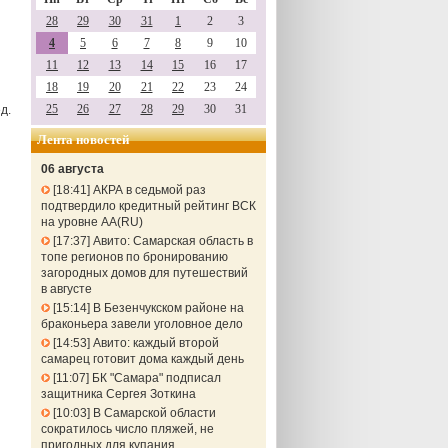
28
29
30
31
1
2
3
4
5
6
7
8
9
10
11
12
13
14
15
16
17
18
19
20
21
22
23
24
25
26
27
28
29
30
31
д.
Лента новостей
06 августа
18:41
АКРА в седьмой раз
подтвердило кредитный рейтинг ВСК
на уровне АА(RU)
17:37
Авито: Самарская область в
топе регионов по бронированию
загородных домов для путешествий
в августе
15:14
В Безенчукском районе на
браконьера завели уголовное дело
14:53
Авито: каждый второй
самарец готовит дома каждый день
11:07
БК "Самара" подписал
защитника Сергея Зоткина
10:03
В Самарской области
сократилось число пляжей, не
пригодных для купания