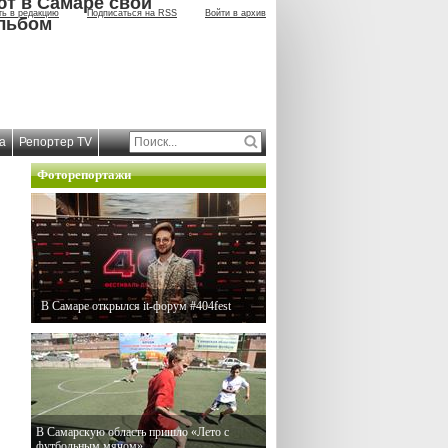
ют в Самаре свой
ть в редакцию
Подписаться на RSS
Войти в архив
льбом
а
Репортер TV
Фоторепортажи
В Самаре открылся it-форум #404fest
В Самарскую область пришло «Лето с
футбольным мячом»