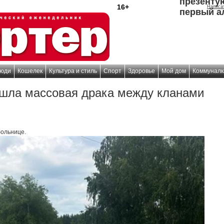
презенту
16+
Написа
первый а
юди
Кошелек
Культура и стиль
Спорт
Здоровье
Мой дом
Коммуналк
шла массовая драка между кланами
больнице.