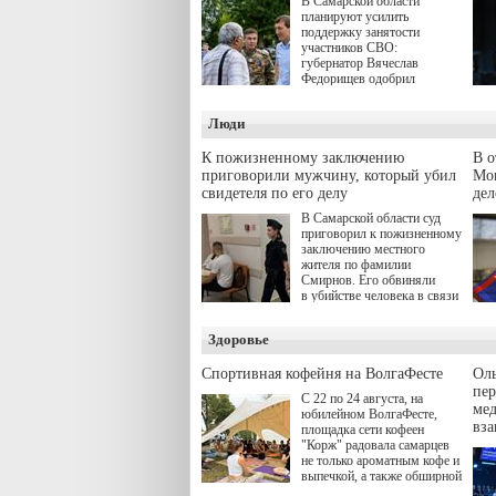
В Самарской области
планируют усилить
поддержку занятости
участников СВО:
губернатор Вячеслав
Федорищев одобрил
инициативы депутата
Самарской Губернской
Люди
Думы Александра
Живайкина, направленные
на трудоустройство и более
К пожизненному заключению
В 
спокойную адаптацию к
приговорили мужчину, который убил
Моц
мирной жизни.
свидетеля по его делу
дел
В Самарской области суд
приговорил к пожизненному
заключению местного
жителя по фамилии
Смирнов. Его обвиняли
в убийстве человека в связи
с выполнением
им общественного долга.
Здоровье
Спортивная кофейня на ВолгаФесте
Оль
пер
С 22 по 24 августа, на
ме
юбилейном ВолгаФесте,
вз
площадка сети кофеен
"Корж" радовала самарцев
не только ароматным кофе и
выпечкой, а также обширной
оздоровительной