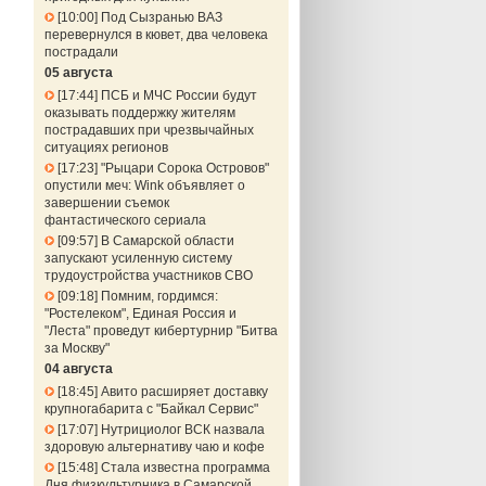
10:00
Под Сызранью ВАЗ
перевернулся в кювет, два человека
пострадали
05 августа
17:44
ПСБ и МЧС России будут
оказывать поддержку жителям
пострадавших при чрезвычайных
ситуациях регионов
17:23
"Рыцари Сорока Островов"
опустили меч: Wink объявляет о
завершении съемок
фантастического сериала
09:57
В Самарской области
запускают усиленную систему
трудоустройства участников СВО
09:18
Помним, гордимся:
"Ростелеком", Единая Россия и
"Леста" проведут кибертурнир "Битва
за Москву"
04 августа
18:45
Авито расширяет доставку
крупногабарита с "Байкал Сервис"
17:07
Нутрициолог ВСК назвала
здоровую альтернативу чаю и кофе
15:48
Стала известна программа
Дня физкультурника в Самарской