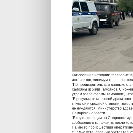
Как сообщил источник, "разборки"
источников, минимум трое - с ноже
"По предварительным данным, клан 
Калояны избили Тамоянов. С ножев
утром возле фермы Тамоянов", - со
"В результате массовой драки пост
тяжелой и средней степени тяжест
не нуждаются. Министерство здраво
Самарской области.
"В отдел полиции по Сызранскому р
сообщение о конфликте, после кот
На место происшествия оперативно
с целью установления обстоятельс