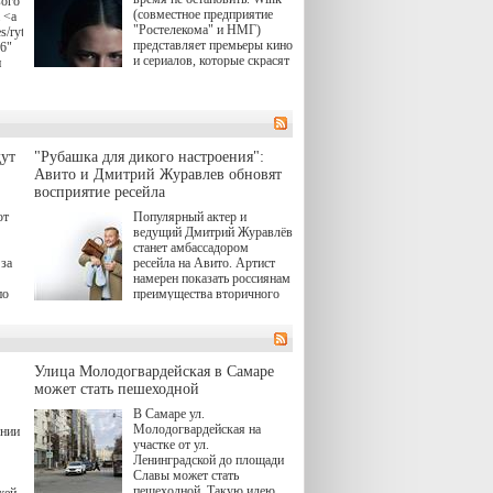
вого
(совместное предприятие
 <a
"Ростелекома" и НМГ)
s/rytsari-
представляет премьеры кино
26"
и сериалов, которые скрасят
и
удлиняющиеся вечера
последнего летнего месяца.
атра
И пусть <a
href="https://wink.ru/series/kholod-
ма"
year-2026"
target="_blank">"Холод"
ут
"Рубашка для дикого настроения":
</a> (18+) останется только
вные
Авито и Дмитрий Журавлев обновят
на экране — весь август по
ли
восприятие ресейла
четвергам продолжат
выходить новые эпизоды
ют
Популярный актер и
сериала, в котором
ведущий Дмитрий Журавлёв
юк,
беспощадным возмездием в
станет амбассадором
ьма
духе графа Монте-Кристо
за
ресейла на Авито. Артист
занимается наша
намерен показать россиянам
современница.
по
преимущества вторичного
рынка и сделать покупку
, а
тобы
товаров с историей нормой
ов,
для современного и умного
тно,
человека.
лия
а"
й.
Улица Молодогвардейская в Самаре
может стать пешеходной
ов
В Самаре ул.
 "И
Молодогвардейская на
ении
участке от ул.
Ленинградской до площади
Славы может стать
пешеходной. Такую идею