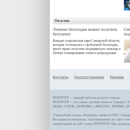
программой. Спортивный
дебют пришёлся на начало
летнего сезона. Команда
сети кофеен ввела активную
деятельность в жизни для
Он и она
гостей и самарцев.
Лечение бесплодия можно получить
Се
бесплатно
по
Каждая супружеская пара Самарской области,
которая столкнулась с проблемой бесплодия,
имеет право получить медицинскую помощь в
Центре планирования семьи и репродукции.
Контакты
Распространение
Реклама
РЕПОРТЕР — первый таблоид родного города.
РЕПОРТЕР — это
самые громкие новости
Самары и Т
МОДА, СТИЛЬ
,
ЗДОРОВЬЕ и КРАСОТА
,
ЛИЧНЫЕ ДЕ
Учредителем газеты «Репортер» является ООО «Сам
Все права на материалы, опубликованные на сайте газ
гиперссылкой на сайт газеты РЕПОРТЕР. При цитиров