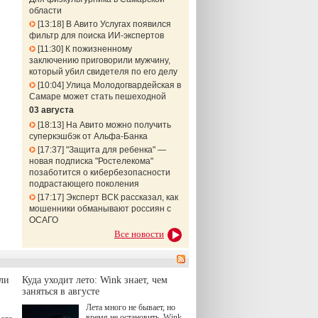
области
13:18
В Авито Услугах появился
фильтр для поиска ИИ-экспертов
11:30
К пожизненному
заключению приговорили мужчину,
который убил свидетеля по его делу
10:04
Улица Молодогвардейская в
Самаре может стать пешеходной
03 августа
18:13
На Авито можно получить
суперкэшбэк от Альфа-Банка
17:37
"Защита для ребенка" —
новая подписка "Ростелекома"
позаботится о кибербезопасности
подрастающего поколения
17:17
Эксперт ВСК рассказал, как
мошенники обманывают россиян с
ОСАГО
Все новости
ли
Куда уходит лето: Wink знает, чем
заняться в августе
Лета много не бывает, но
время не остановить. Wink