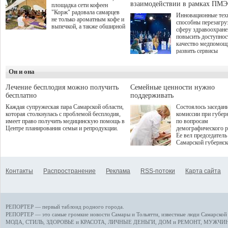
взаимодействии в рамках ПМЭ
площадка сети кофеен
"Корж" радовала самарцев
Инновационные тех
не только ароматным кофе и
способны перезагру
выпечкой, а также обширной
сферу здравоохран
оздоровительной
повысить доступнос
программой. Спортивный
качество медпомощ
дебют пришёлся на начало
развить сервисы
летнего сезона. Команда
превентивной меди
сети кофеен ввела активную
Однако сфера MedT
деятельность в жизни для
Он и она
сталкивается с
гостей и самарцев.
определенными бар
К ним можно отнес
Лечение бесплодия можно получить
Семейные ценности нужно
регуляторные огран
бесплатно
поддерживать
этические вопросы,
Каждая супружеская пара Самарской области,
Состоялось заседан
возникающие при ра
которая столкнулась с проблемой бесплодия,
комиссии при губер
данными пациентов
имеет право получить медицинскую помощь в
по вопросам
более динамичного 
Центре планирования семьи и репродукции.
демографического р
проникновения инн
Ее вел председатель
сегмент необходимо
Самарской губернс
отраслевое взаимод
Виктор Сазонов.
государства, медиц
клиник и страховых
компаний. Об этом
Контакты
Распространение
Реклама
RSS-потоки
Карта сайта
рассказала Ольга С
член Совета директ
Страхового Дома В
ходе сессии "Развит
медицинских техно
РЕПОРТЕР — первый таблоид родного города.
ключ к повышению
качества жизни" в 
РЕПОРТЕР — это
самые громкие новости
Самары и Тольятти,
известные люди
Самарской 
ПМЭФ 2025. В дис
МОДА, СТИЛЬ
,
ЗДОРОВЬЕ и КРАСОТА
,
ЛИЧНЫЕ ДЕНЬГИ
,
ДОМ и РЕМОНТ
,
МУЖЧИН