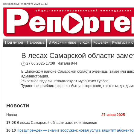
воскресенье, 9 августа 2026 11:43
Под лупой
Панорама
В России и мире
Люди
Кошелек
Культура и с
В лесах Самарской области заме
27.06.2025 17:08
Читали 844
В Шигонском районе Самарской области очевидцы заметили дико
администрация.
Животное видели неподалеку от муранских турбаз.
Туристов и грибников просят быть осторожнее, так как медведь м
Новости
Назад.
27 июня 2025
17:08
В лесах Самарской области заметили медведя
16:10
Предупрежден — значит вооружен: новая услуга защитит абонентов