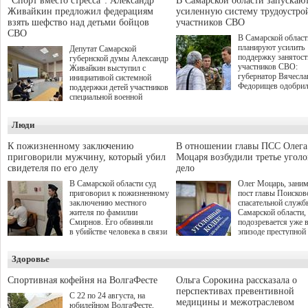
"Спорт вместо стресса": Александр
В Самарской области запускаю
Живайкин предложил федерациям
усиленную систему трудоустро
взять шефство над детьми бойцов
участников СВО
СВО
В Самарской област
планируют усилить
Депутат Самарской
поддержку занятост
губернской думы Александр
участников СВО:
Живайкин выступил с
губернатор Вячесла
инициативой системной
Федорищев одобри
поддержки детей участников
инициативы депутат
специальной военной
Самарской Губернс
операции через спортивные
Думы Александра
секции. Он озвучил ее на
Люди
Живайкина, направ
стратегической сессии
на трудоустройство 
"Помощь фронту и семьям
спокойную адаптац
участников СВО", которая
К пожизненному заключению
В отношении главы ПСС Олега
мирной жизни.
прошла в Отрадном 7
приговорили мужчину, который убил
Моцаря возбудили третье угол
августа.
свидетеля по его делу
дело
В Самарской области суд
Олег Моцарь, зани
приговорил к пожизненному
пост главы Поисков
заключению местного
спасательной служб
жителя по фамилии
Самарской области,
Смирнов. Его обвиняли
подозревается уже 
в убийстве человека в связи
эпизоде преступной
с выполнением
деятельности. Возб
им общественного долга.
третье уголовное де
Здоровье
о превышении полн
а сам он находится
Спортивная кофейня на ВолгаФесте
Ольга Сорокина рассказала о
перспективах превентивной
С 22 по 24 августа, на
медицины и межотраслевом
юбилейном ВолгаФесте,