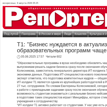
воскресенье, 9 августа 2026 05:25
Под лупой
Панорама
В России и мире
Люди
Кошелек
Культура и с
Т1: "Бизнес нуждается в актуали
образовательных программ чаще, 
05.06.2025 17:57
Читали 602
"Образовательные программы в вузах необходимо обновлять чаще
выпускникам решать задачи бизнеса сразу после окончания обуч
Колесникова, заместитель генерального директора ИТ-холдинга Т
экономики данных. Подготовка ИТ-специалистов нового поколени
эксперт отметила, что подготовка компетентных кадров — общая
ИТ-холдинг Т1 является одним из крупнейших работодателей в Р
27 тыс. сотрудников. По словам Екатерины Колесниковой, сегодн
к работе с прикладными задачами сразу после окончания обучен
возможность студентам знакомиться с реальными бизнес-кейсами
в подготовке таких специалистов играет Минцифры, которое сти
учреждения к сотрудничеству.
"ИТ-холдинг Т1 активно работает со студентами. У нас уже есть 