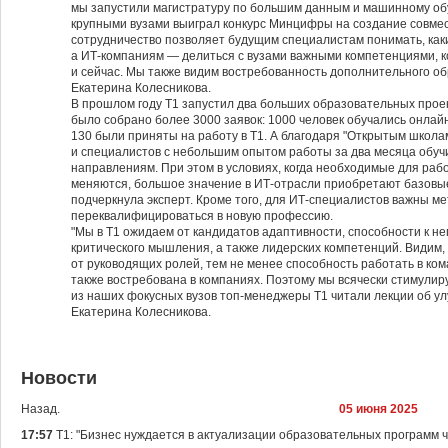
мы запустили магистратуру по большим данным и машинному обу
крупными вузами выиграл конкурс Минцифры на создание совме
сотрудничество позволяет будущим специалистам понимать, каки
а ИТ-компаниям — делиться с вузами важными компетенциями, 
и сейчас. Мы также видим востребованность дополнительного об
Екатерина Колесникова.
В прошлом году Т1 запустил два больших образовательных проекта
было собрано более 3000 заявок: 1000 человек обучались онлай
130 были приняты на работу в Т1. А благодаря "Открытым школа
и специалистов с небольшим опытом работы за два месяца обуч
направлениям. При этом в условиях, когда необходимые для рабо
меняются, большое значение в ИТ-отрасли приобретают базовые 
подчеркнула эксперт. Кроме того, для ИТ-специалистов важны м
переквалифицироваться в новую профессию.
"Мы в Т1 ожидаем от кандидатов адаптивности, способности к н
критического мышления, а также лидерских компетенций. Видим, 
от руководящих ролей, тем не менее способность работать в ком
также востребована в компаниях. Поэтому мы всячески стимулиру
из наших фокусных вузов топ-менеджеры Т1 читали лекции об ул
Екатерина Колесникова.
Новости
Назад.
05 июня 2025
17:57
Т1: "Бизнес нуждается в актуализации образовательных программ ча