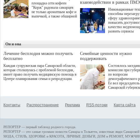
взаимодействии в рамках ПМЭ
площадка сети кофеен
"Корж" радовала самарцев
Инновационные тех
не только ароматным кофе и
способны перезагру
выпечкой, а также обширной
сферу здравоохран
оздоровительной
повысить доступнос
программой. Спортивный
качество медпомощ
дебют пришёлся на начало
развить сервисы
летнего сезона. Команда
превентивной меди
сети кофеен ввела активную
Однако сфера MedT
деятельность в жизни для
Он и она
сталкивается с
гостей и самарцев.
определенными бар
К ним можно отнес
Лечение бесплодия можно получить
Семейные ценности нужно
регуляторные огран
бесплатно
поддерживать
этические вопросы,
Каждая супружеская пара Самарской области,
Состоялось заседан
возникающие при ра
которая столкнулась с проблемой бесплодия,
комиссии при губер
данными пациентов
имеет право получить медицинскую помощь в
по вопросам
более динамичного 
Центре планирования семьи и репродукции.
демографического р
проникновения инн
Ее вел председатель
сегмент необходимо
Самарской губернс
отраслевое взаимод
Виктор Сазонов.
государства, медиц
клиник и страховых
компаний. Об этом
Контакты
Распространение
Реклама
RSS-потоки
Карта сайта
рассказала Ольга С
член Совета директ
Страхового Дома В
ходе сессии "Развит
медицинских техно
РЕПОРТЕР — первый таблоид родного города.
ключ к повышению
качества жизни" в 
РЕПОРТЕР — это
самые громкие новости
Самары и Тольятти,
известные люди
Самарской 
ПМЭФ 2025. В дис
МОДА, СТИЛЬ
,
ЗДОРОВЬЕ и КРАСОТА
,
ЛИЧНЫЕ ДЕНЬГИ
,
ДОМ и РЕМОНТ
,
МУЖЧИН