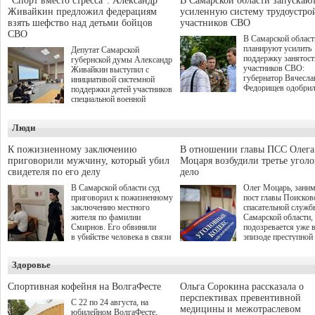
"Спорт вместо стресса": Александр
В Самарской области запускаю
Живайкин предложил федерациям
усиленную систему трудоустро
взять шефство над детьми бойцов
участников СВО
СВО
В Самарской област
планируют усилить
Депутат Самарской
поддержку занятост
губернской думы Александр
участников СВО:
Живайкин выступил с
губернатор Вячесла
инициативой системной
Федорищев одобри
поддержки детей участников
инициативы депутат
специальной военной
Самарской Губернс
операции через спортивные
Думы Александра
секции. Он озвучил ее на
Люди
Живайкина, направ
стратегической сессии
на трудоустройство 
"Помощь фронту и семьям
спокойную адаптац
участников СВО", которая
К пожизненному заключению
В отношении главы ПСС Олега
мирной жизни.
прошла в Отрадном 7
приговорили мужчину, который убил
Моцаря возбудили третье угол
августа.
свидетеля по его делу
дело
В Самарской области суд
Олег Моцарь, зани
приговорил к пожизненному
пост главы Поисков
заключению местного
спасательной служб
жителя по фамилии
Самарской области,
Смирнов. Его обвиняли
подозревается уже 
в убийстве человека в связи
эпизоде преступной
с выполнением
деятельности. Возб
им общественного долга.
третье уголовное де
Здоровье
о превышении полн
а сам он находится
Спортивная кофейня на ВолгаФесте
Ольга Сорокина рассказала о
перспективах превентивной
С 22 по 24 августа, на
медицины и межотраслевом
юбилейном ВолгаФесте,