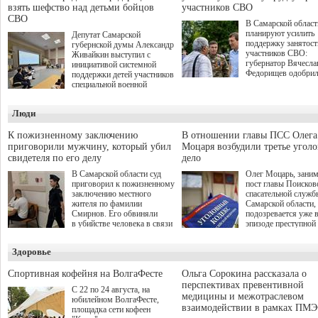
взять шефство над детьми бойцов
участников СВО
СВО
В Самарской област
планируют усилить
Депутат Самарской
поддержку занятост
губернской думы Александр
участников СВО:
Живайкин выступил с
губернатор Вячесла
инициативой системной
Федорищев одобри
поддержки детей участников
инициативы депутат
специальной военной
Самарской Губернс
операции через спортивные
Думы Александра
секции. Он озвучил ее на
Люди
Живайкина, направ
стратегической сессии
на трудоустройство 
"Помощь фронту и семьям
спокойную адаптац
участников СВО", которая
К пожизненному заключению
В отношении главы ПСС Олега
мирной жизни.
прошла в Отрадном 7
приговорили мужчину, который убил
Моцаря возбудили третье угол
августа.
свидетеля по его делу
дело
В Самарской области суд
Олег Моцарь, зани
приговорил к пожизненному
пост главы Поисков
заключению местного
спасательной служб
жителя по фамилии
Самарской области,
Смирнов. Его обвиняли
подозревается уже 
в убийстве человека в связи
эпизоде преступной
с выполнением
деятельности. Возб
им общественного долга.
третье уголовное де
Здоровье
о превышении полн
а сам он находится
Спортивная кофейня на ВолгаФесте
Ольга Сорокина рассказала о
перспективах превентивной
С 22 по 24 августа, на
медицины и межотраслевом
юбилейном ВолгаФесте,
взаимодействии в рамках ПМЭ
площадка сети кофеен