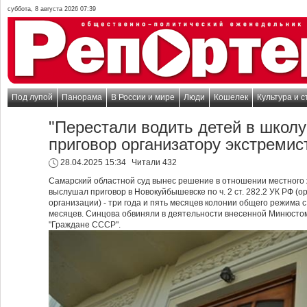
суббота, 8 августа 2026 07:39
Под лупой
Панорама
В России и мире
Люди
Кошелек
Культура и с
"Перестали водить детей в школу
приговор организатору экстремис
28.04.2025 15:34
Читали 432
Самарский областной суд вынес решение в отношении местного
выслушал приговор в Новокуйбышевске по ч. 2 ст. 282.2 УК РФ (
организации) - три года и пять месяцев колонии общего режима 
месяцев. Синцова обвиняли в деятельности внесенной Минюстом
"Граждане СССР".