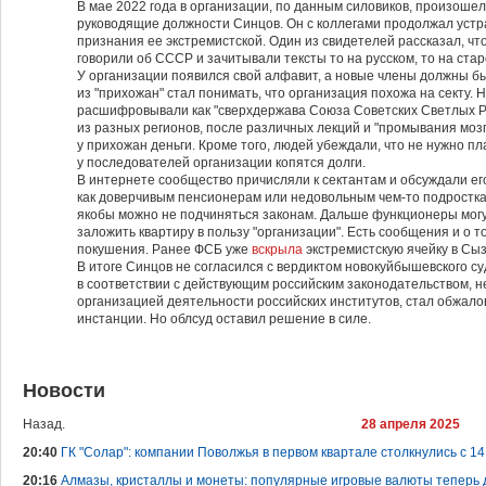
В мае 2022 года в организации, по данным силовиков, произошел 
руководящие должности Синцов. Он с коллегами продолжал устр
признания ее экстремистской. Один из свидетелей рассказал, чт
говорили об СССР и зачитывали тексты то на русском, то на ста
У организации появился свой алфавит, а новые члены должны бы
из "прихожан" стал понимать, что организация похожа на секту.
расшифровывали как "сверхдержава Союза Советских Светлых Р
из разных регионов, после различных лекций и "промывания моз
у прихожан деньги. Кроме того, людей убеждали, что не нужно пл
у последователей организации копятся долги.
В интернете сообщество причисляли к сектантам и обсуждали его
как доверчивым пенсионерам или недовольным чем-то подростка
якобы можно не подчиняться законам. Дальше функционеры могу
заложить квартиру в пользу "организации". Есть сообщения и о т
покушения. Ранее ФСБ уже
вскрыла
экстремистскую ячейку в Сы
В итоге Синцов не согласился с вердиктом новокуйбышевского су
в соответствии с действующим российским законодательством, н
организацией деятельности российских институтов, стал обжало
инстанции. Но облсуд оставил решение в силе.
Новости
Назад.
28 апреля 2025
20:40
ГК "Солар": компании Поволжья в первом квартале столкнулись с 14
20:16
Алмазы, кристаллы и монеты: популярные игровые валюты теперь 