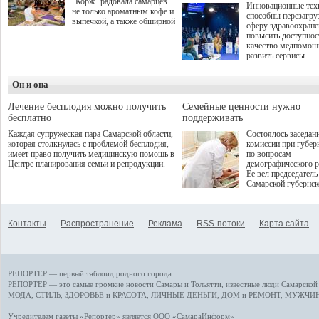
"Корж" радовала самарцев
Инновационные тех
не только ароматным кофе и
способны перезагру
выпечкой, а также обширной
сферу здравоохран
оздоровительной
повысить доступнос
программой. Спортивный
качество медпомощ
дебют пришёлся на начало
развить сервисы
летнего сезона. Команда
превентивной меди
сети кофеен ввела активную
Однако сфера MedT
деятельность в жизни для
Он и она
сталкивается с
гостей и самарцев.
определенными бар
К ним можно отнес
Лечение бесплодия можно получить
Семейные ценности нужно
регуляторные огран
бесплатно
поддерживать
этические вопросы,
Каждая супружеская пара Самарской области,
Состоялось заседан
возникающие при ра
которая столкнулась с проблемой бесплодия,
комиссии при губер
данными пациентов
имеет право получить медицинскую помощь в
по вопросам
более динамичного 
Центре планирования семьи и репродукции.
демографического р
проникновения инн
Ее вел председатель
сегмент необходимо
Самарской губернс
отраслевое взаимод
Виктор Сазонов.
государства, медиц
клиник и страховых
компаний. Об этом
Контакты
Распространение
Реклама
RSS-потоки
Карта сайта
рассказала Ольга С
член Совета директ
Страхового Дома В
ходе сессии "Развит
медицинских техно
РЕПОРТЕР — первый таблоид родного города.
ключ к повышению
качества жизни" в 
РЕПОРТЕР — это
самые громкие новости
Самары и Тольятти,
известные люди
Самарской 
ПМЭФ 2025. В дис
МОДА, СТИЛЬ
,
ЗДОРОВЬЕ и КРАСОТА
,
ЛИЧНЫЕ ДЕНЬГИ
,
ДОМ и РЕМОНТ
,
МУЖЧИН
также приняли учас
Министр здравоохр
Учредителем газеты «Репортер» является ООО «СамараИнформ»