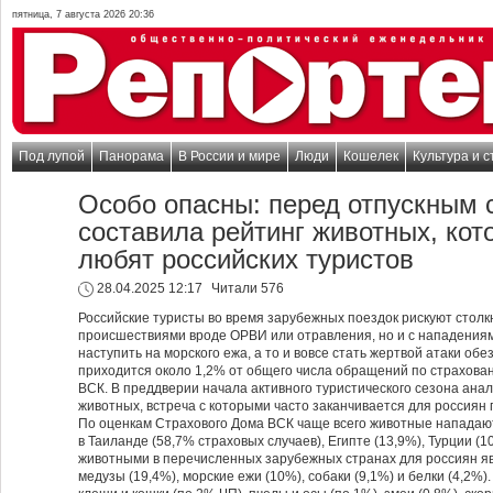
пятница, 7 августа 2026 20:36
Под лупой
Панорама
В России и мире
Люди
Кошелек
Культура и с
Особо опасны: перед отпускным 
составила рейтинг животных, кот
любят российских туристов
28.04.2025 12:17
Читали 576
Российские туристы во время зарубежных поездок рискуют столк
происшествиями вроде ОРВИ или отравления, но и с нападения
наступить на морского ежа, а то и вовсе стать жертвой атаки обе
приходится около 1,2% от общего числа обращений по страхова
ВСК. В преддверии начала активного туристического сезона ана
животных, встреча с которыми часто заканчивается для россиян 
По оценкам Страхового Дома ВСК чаще всего животные нападают
в Таиланде (58,7% страховых случаев), Египте (13,9%), Турции (
животными в перечисленных зарубежных странах для россиян я
медузы (19,4%), морские ежи (10%), собаки (9,1%) и белки (4,2%)