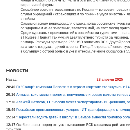
клещи и кошки (по 2% ЧП), пчелы и осы (по 1%), змеи (0,8%), ск
заграничной фауны.
Спокойнее всего путешествовать по России — во время поездок
случаи обращений к страховщикам по причине укуса животных, ч
и собаки.
Самым опасным периодом для отдыха, когда российские туристы
со здоровьем из-за животных, является май, на этот месяц при
Среди курьезных происшествий с российскими туристами — напа
в Пхукете. Примат так укусил девятилетнего туриста за мизинец
помощь. Расходы в размере 256 USD оплатила ВСК. Другой росси
за атаки с воздуха… дикой вороны. Птица "потрепала" юного тур
в больницу с острой болью в ухе и отеком, лечение обошлось в 5
Новости
Назад.
28 апреля 2025
20:40
ГК "Солар": компании Поволжья в первом квартале столкнулись с 14
20:16
Алмазы, кристаллы и монеты: популярные игровые валюты теперь 
17:36
Алексей Фетисов, Т1: "Россия может экспортировать ИТ-решения,
15:49
Российская промышленность ускоряет ИТ-трансформацию с помощь
15:34
"Перестали водить детей в школу": в Самаре вынесли приговор орг
12:17
Особо опасны: перед отпускным сезоном ВСК составила рейтинг жи
туристов