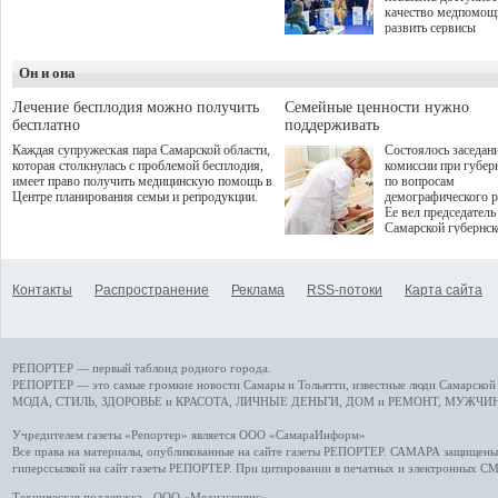
программой. Спортивный
качество медпомощ
дебют пришёлся на начало
развить сервисы
летнего сезона. Команда
превентивной меди
сети кофеен ввела активную
Однако сфера MedT
деятельность в жизни для
Он и она
сталкивается с
гостей и самарцев.
определенными бар
К ним можно отнес
Лечение бесплодия можно получить
Семейные ценности нужно
регуляторные огран
бесплатно
поддерживать
этические вопросы,
Каждая супружеская пара Самарской области,
Состоялось заседан
возникающие при ра
которая столкнулась с проблемой бесплодия,
комиссии при губер
данными пациентов
имеет право получить медицинскую помощь в
по вопросам
более динамичного 
Центре планирования семьи и репродукции.
демографического р
проникновения инн
Ее вел председатель
сегмент необходимо
Самарской губернс
отраслевое взаимод
Виктор Сазонов.
государства, медиц
клиник и страховых
компаний. Об этом
Контакты
Распространение
Реклама
RSS-потоки
Карта сайта
рассказала Ольга С
член Совета директ
Страхового Дома В
ходе сессии "Развит
медицинских техно
РЕПОРТЕР — первый таблоид родного города.
ключ к повышению
качества жизни" в 
РЕПОРТЕР — это
самые громкие новости
Самары и Тольятти,
известные люди
Самарской 
ПМЭФ 2025. В дис
МОДА, СТИЛЬ
,
ЗДОРОВЬЕ и КРАСОТА
,
ЛИЧНЫЕ ДЕНЬГИ
,
ДОМ и РЕМОНТ
,
МУЖЧИН
также приняли учас
Министр здравоохр
Учредителем газеты «Репортер» является ООО «СамараИнформ»
РФ Михаил Мурашк
Все права на материалы, опубликованные на сайте газеты
РЕПОРТЕР
. САМАРА защищены. 
представители
гиперссылкой на сайт газеты РЕПОРТЕР. При цитировании в печатных и электронных С
Государственной Д
Общественной пала
Техническая поддержка - ООО «Медиасервис»