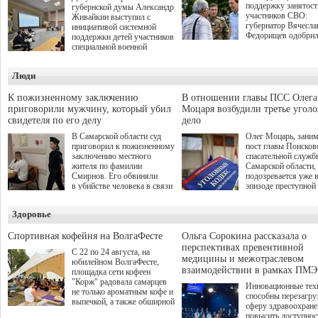
поддержку занятост
губернской думы Александр
участников СВО:
Живайкин выступил с
губернатор Вячесла
инициативой системной
Федорищев одобри
поддержки детей участников
инициативы депутат
специальной военной
Самарской Губернс
операции через спортивные
Думы Александра
секции. Он озвучил ее на
Люди
Живайкина, направ
стратегической сессии
на трудоустройство 
"Помощь фронту и семьям
спокойную адаптац
участников СВО", которая
К пожизненному заключению
В отношении главы ПСС Олега
мирной жизни.
прошла в Отрадном 7
приговорили мужчину, который убил
Моцаря возбудили третье угол
августа.
свидетеля по его делу
дело
В Самарской области суд
Олег Моцарь, зани
приговорил к пожизненному
пост главы Поисков
заключению местного
спасательной служб
жителя по фамилии
Самарской области,
Смирнов. Его обвиняли
подозревается уже 
в убийстве человека в связи
эпизоде преступной
с выполнением
деятельности. Возб
им общественного долга.
третье уголовное де
Здоровье
о превышении полн
а сам он находится
Спортивная кофейня на ВолгаФесте
Ольга Сорокина рассказала о
перспективах превентивной
С 22 по 24 августа, на
медицины и межотраслевом
юбилейном ВолгаФесте,
взаимодействии в рамках ПМЭ
площадка сети кофеен
"Корж" радовала самарцев
Инновационные тех
не только ароматным кофе и
способны перезагру
выпечкой, а также обширной
сферу здравоохран
оздоровительной
повысить доступнос