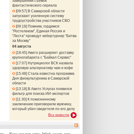
завершении съемок
фантастического сериала
09:57
В Самарской области
запускают усиленную систему
трудоустройства участников СВО
09:18
Помним, гордимся:
"Ростелеком", Единая Россия и
"Леста" проведут кибертурнир "Битва
за Москву"
04 августа
18:45
Авито расширяет доставку
крупногабарита с "Байкал Сервис"
17:07
Нутрициолог ВСК назвала
здоровую альтернативу чаю и кофе
15:48
Стала известна программа
Дня физкультурника в Самарской
области
13:18
В Авито Услугах появился
фильтр для поиска ИИ-экспертов
11:30
К пожизненному
заключению приговорили мужчину,
который убил свидетеля по его делу
Все новости