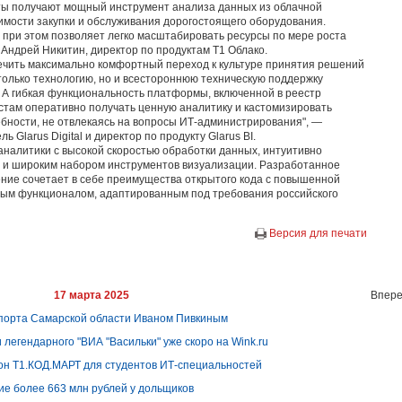
енты получают мощный инструмент анализа данных из облачной
мости закупки и обслуживания дорогостоящего оборудования.
 при этом позволяет легко масштабировать ресурсы по мере роста
Андрей Никитин, директор по продуктам Т1 Облако.
ечить максимально комфортный переход к культуре принятия решений
только технологию, но и всестороннюю техническую поддержку
. А гибкая функциональность платформы, включенной в реестр
стам оперативно получать ценную аналитику и кастомизировать
ебности, не отвлекаясь на вопросы ИТ-администрирования", —
 Glarus Digital и директор по продукту Glarus BI.
аналитики с высокой скоростью обработки данных, интуитивно
м и широким набором инструментов визуализации. Разработанное
ение сочетает в себе преимущества открытого кода с повышенной
ым функционалом, адаптированным под требования российского
Версия для печати
17 марта 2025
Впере
спорта Самарской области Иваном Пивкиным
легендарного "ВИА "Васильки" уже скоро на Wink.ru
тон Т1.КОД.МАРТ для студентов ИТ-специальностей
ие более 663 млн рублей у дольщиков