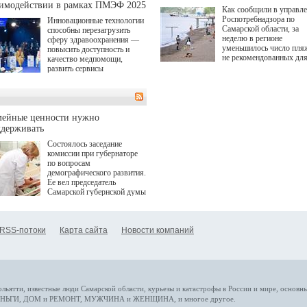
аимодействии в рамках ПМЭФ 2025
Как сообщили в управл
Роспотребнадзора по
Инновационные технологии
Самарской области, за
способны перезагрузить
неделю в регионе
сферу здравоохранения —
уменьшилось число пля
повысить доступность и
не рекомендованных дл
качество медпомощи,
купания.
развить сервисы
превентивной медицины.
Однако сфера MedTech
сталкивается с
определенными барьерами.
К ним можно отнести
мейные ценности нужно
регуляторные ограничения,
ддерживать
этические вопросы,
Состоялось заседание
возникающие при работе с
комиссии при губернаторе
данными пациентов. Для
по вопросам
более динамичного роста
демографического развития.
проникновения инноваций в
Ее вел председатель
сегмент необходимо кросс-
Самарской губернской думы
отраслевое взаимодействие
Виктор Сазонов.
государства, медицинских
клиник и страховых
компаний. Об этом
RSS-потоки
Карта сайта
Новости компаний
рассказала Ольга Сорокина,
член Совета директоров
Страхового Дома ВСК в
ходе сессии "Развитие
медицинских технологий —
ключ к повышению
качества жизни" в рамках
ольятти,
известные люди
Самарской области, курьезы и катастрофы
в России и мире
, основн
ПМЭФ 2025. В дискуссии
НЬГИ
,
ДОМ и РЕМОНТ
,
МУЖЧИНА и ЖЕНЩИНА
, и многое
другое
.