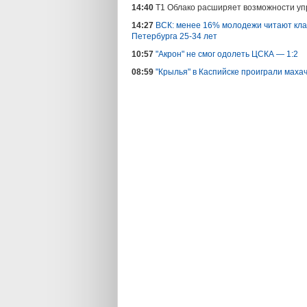
14:40
Т1 Облако расширяет возможности уп
14:27
ВСК: менее 16% молодежи читают кла
Петербурга 25-34 лет
10:57
"Акрон" не смог одолеть ЦСКА — 1:2
08:59
"Крылья" в Каспийске проиграли маха