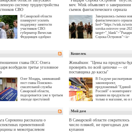
амарской области запускают
"Рыцари Сорока Островов" опусти
ленную систему трудоустройства
меч: Wink объявляет о завершении
астников СВО
съемок фантастического сериала
В Самарской области
Завершились съемки но
планируют усилить
фантастического сериала
поддержку занятости
href="https://wink.ru/serie
участников СВО:
soroka-ostrovov-year-20
губернатор Вячеслав
target="_blank">"Рыцар
Федорищев одобрил
Сорока Островов"</a>
инициативы депутата
(18+) для онлайн-киноте
Самарской Губернской
Wink (совместное
Думы Александра
предприятие "Ростелеко
Кошелек
Живайкина, направленные
и НМГ) по мотивам
на трудоустройство и более
одноименного романа
спокойную адаптацию к
Сергея Лукьяненко. Гла
отношении главы ПСС Олега
Живайкин: "Цены на продукты буд
мирной жизни.
роли в проекте исполни
аря возбудили третье уголовное
проверять по всей цепочке — от
Артем Кошман, Полина
о
поставщика до кассы"
Гухман, Вероника
Устимова, Олег Савост
Олег Моцарь, занимавший
В Госдуме рассматрива
Святослав Рогожан, Куз
пост главы Поисково-
законопроект,
Котрелёв, Никита
спасательной службы
предложенный "Единой
Кологривый, Елисей
Самарской области,
Россией" о мониторинге 
Чучилин, Александра
подозревается уже в третьем
ценами на продукты не
Нестерова, Ника Жукова
эпизоде преступной
только в магазине, но и 
также Михаил Пореченк
деятельности. Возбуждено
всей цепочке — от
Александр Обласов,
третье уголовное дело
поставщика до кассы. Ч
Мой дом
Дмитрий Куличков и Ю
о превышении полномочий,
в момент резкого
Волкова в роли родителе
а сам он находится в СИЗО.
подорожания было поня
Режиссер-постановщик
где именно цена "поехал
га Сорокина рассказала о
В Самарской области сократилось
проекта — Егор Чичкан
вверх и кто её разогнал.
спективах превентивной
число пляжей, не пригодных для
(сериалы "Комбинация",
дицины и межотраслевом
купания
снова здравствуйте!").