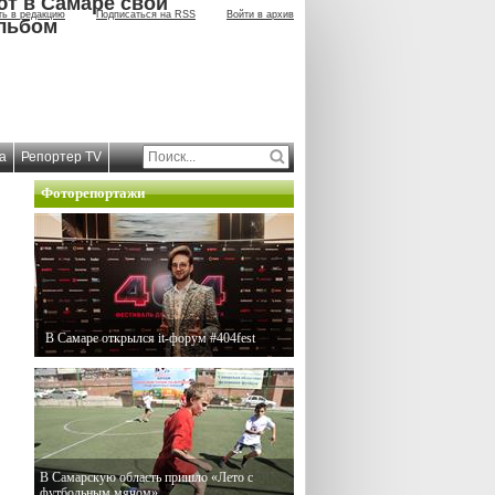
ют в Самаре свой
ть в редакцию
Подписаться на RSS
Войти в архив
льбом
а
Репортер TV
Фоторепортажи
В Самаре открылся it-форум #404fest
В Самарскую область пришло «Лето с
футбольным мячом»