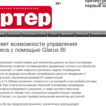
презенту
16+
Написа
первый а
юди
Кошелек
Культура и стиль
Спорт
Здоровье
Мой дом
Коммуналк
яет возможности управления
еса с помощью Glarus BI
) запускает новый сервис для аналитики данных на базе платформы
tal. Решение позволит оптимизировать временные затраты на обработку
решений, а также сократить рутинные задачи. Размещение
ого из ведущих российских провайдеров упростит внедрение и
ателей с различным уровнем ИТ-компетенций.
в T1 Облако исключает сложности с установкой и настройкой системы
ов. При этом использование облачной платформы провайдера
и масштабируемость решения, а также соответствие всем
пасности. Кроме того, специально разработанные тарифы
 бизнес, что делает профессиональную аналитику доступной
rus BI, мы предлагаем решение, значительно упрощающее