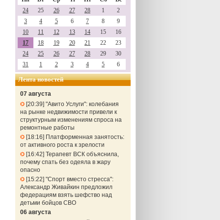
24
25
26
27
28
1
2
3
4
5
6
7
8
9
10
11
12
13
14
15
16
17
18
19
20
21
22
23
24
25
26
27
28
29
30
31
1
2
3
4
5
6
Лента новостей
07 августа
20:39
"Авито Услуги": колебания
на рынке недвижимости привели к
структурным изменениям спроса на
ремонтные работы
18:16
Платформенная занятость:
от активного роста к зрелости
16:42
Терапевт ВСК объяснила,
почему спать без одеяла в жару
опасно
15:22
"Спорт вместо стресса":
Александр Живайкин предложил
федерациям взять шефство над
детьми бойцов СВО
06 августа