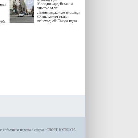
Молодогвардейская на
ении
участке от ул.
Ленинградской до площади
Славы может стать
пешеходной. Такую идею
жей,
озвучила министр
я
градостроительной политики
Самарской области
Екатерина Семенова.
ые
события за неделю
в сферах:
СПОРТ
,
КУЛЬТУРА,