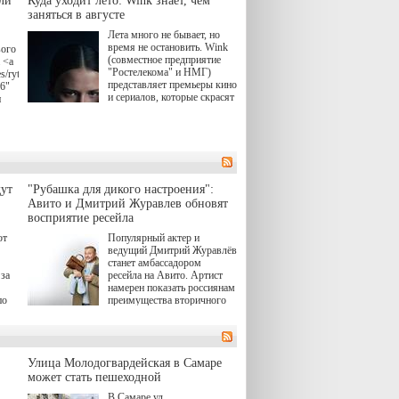
ли
Куда уходит лето: Wink знает, чем
заняться в августе
Лета много не бывает, но
время не остановить. Wink
вого
(совместное предприятие
 <a
"Ростелекома" и НМГ)
s/rytsari-
представляет премьеры кино
26"
и сериалов, которые скрасят
и
удлиняющиеся вечера
последнего летнего месяца.
атра
И пусть <a
href="https://wink.ru/series/kholod-
ма"
year-2026"
target="_blank">"Холод"
</a> (18+) останется только
вные
ут
"Рубашка для дикого настроения":
на экране — весь август по
ли
Авито и Дмитрий Журавлев обновят
четвергам продолжат
восприятие ресейла
выходить новые эпизоды
сериала, в котором
юк,
ют
Популярный актер и
беспощадным возмездием в
ьма
ведущий Дмитрий Журавлёв
духе графа Монте-Кристо
станет амбассадором
занимается наша
за
ресейла на Авито. Артист
современница.
намерен показать россиянам
, а
по
преимущества вторичного
ов,
рынка и сделать покупку
тобы
товаров с историей нормой
лия
для современного и умного
й.
тно,
человека.
а"
Улица Молодогвардейская в Самаре
ов
может стать пешеходной
 "И
В Самаре ул.