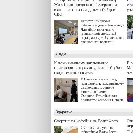
"Спорт вместо стресса": Александр
В С
Живайкин предложил федерациям
уси
взять шефство над детьми бойцов
уч
СВО
Депутат Самарской
губернской думы Александр
Живайкин выступил с
инициативой системной
поддержки детей участников
специальной военной
операции через спортивные
секции. Он озвучил ее на
Люди
стратегической сессии
"Помощь фронту и семьям
участников СВО", которая
К пожизненному заключению
В 
прошла в Отрадном 7
приговорили мужчину, который убил
Моц
августа.
свидетеля по его делу
дел
В Самарской области суд
приговорил к пожизненному
заключению местного
жителя по фамилии
Смирнов. Его обвиняли
в убийстве человека в связи
с выполнением
им общественного долга.
Здоровье
Спортивная кофейня на ВолгаФесте
Оль
пер
С 22 по 24 августа, на
ме
юбилейном ВолгаФесте,