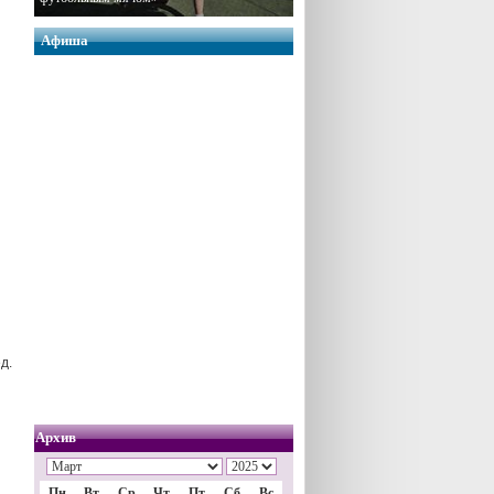
Афиша
д.
Архив
Пн
Вт
Ср
Чт
Пт
Сб
Вс