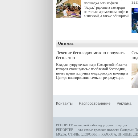
вз
площадка сети кофеен
"Корж" радовала самарцев
не только ароматным кофе и
выпечкой, а также обширной
оздоровительной
программой. Спортивный
дебют пришёлся на начало
летнего сезона. Команда
сети кофеен ввела активную
деятельность в жизни для
Он и она
гостей и самарцев.
Лечение бесплодия можно получить
Се
бесплатно
по
Каждая супружеская пара Самарской области,
которая столкнулась с проблемой бесплодия,
имеет право получить медицинскую помощь в
Центре планирования семьи и репродукции.
Контакты
Распространение
Реклама
РЕПОРТЕР — первый таблоид родного города.
РЕПОРТЕР — это
самые громкие новости
Самары и Т
МОДА, СТИЛЬ
,
ЗДОРОВЬЕ и КРАСОТА
,
ЛИЧНЫЕ ДЕ