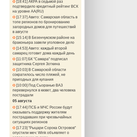
18:41
АКРА в седьмой раз
подтвердило кредитный рейтинг ВСК
на уровне АА(RU)
17:37
Авито: Самарская область в
топе регионов по бронированию
загородных домов для путешествий
в августе
15:14
В Безенчукском районе на
браконьера завели уголовное дело
14:53
Авито: каждый второй
самарец готовит дома каждый день
11:07
БК "Самара" подписал
защитника Сергея Зоткина
10:03
В Самарской области
сократилось число пляжей, не
пригодных для купания
10:00
Под Сызранью ВАЗ
перевернулся в кювет, два человека
пострадали
05 августа
17:44
ПСБ и МЧС России будут
оказывать поддержку жителям
пострадавших при чрезвычайных
ситуациях регионов
17:23
"Рыцари Сорока Островов"
опустили меч: Wink объявляет о