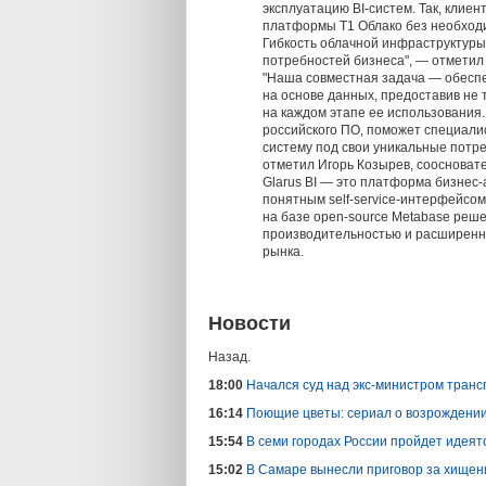
эксплуатацию BI-систем. Так, кли
платформы Т1 Облако без необходи
Гибкость облачной инфраструктуры
потребностей бизнеса", — отметил 
"Наша совместная задача — обесп
на основе данных, предоставив не 
на каждом этапе ее использования
российского ПО, поможет специали
систему под свои уникальные потр
отметил Игорь Козырев, сооснователь
Glarus BI — это платформа бизнес-
понятным self-service-интерфейсо
на базе open-source Metabase реш
производительностью и расширенн
рынка.
Новости
Назад.
18:00
Начался суд над экс-министром тран
16:14
Поющие цветы: сериал о возрождении 
15:54
В семи городах России пройдет идея
15:02
В Самаре вынесли приговор за хищен