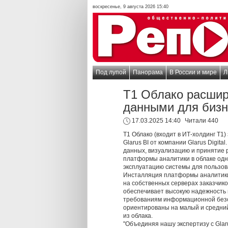
воскресенье, 9 августа 2026 15:40
Под лупой
Панорама
В России и мире
Л
Т1 Облако расшир
данными для бизн
17.03.2025 14:40
Читали 440
Т1 Облако (входит в ИТ-холдинг Т1
Glarus BI от компании Glarus Digi
данных, визуализацию и принятие 
платформы аналитики в облаке одн
эксплуатацию системы для пользов
Инсталляция платформы аналитики 
на собственных серверах заказчик
обеспечивает высокую надежность 
требованиям информационной безо
ориентированы на малый и средний
из облака.
"Объединяя нашу экспертизу с Gla