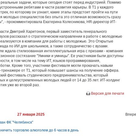
 реальные задачи, которые сегодня стоят перед индустрией. Помимо
оустроенными ребятами в части развития карьеры. В Т1 у каждого
трек, по которому он узнает, какие этапы предстоит пройти на пути
ля молодых специалистов без опыта это отличная возможность сразу
ы", - прокомментировала Екатерина Колесникова, HR-директор ИТ-
 части Дмитрий Харитонов, первый заместитель генерального
 вузов рассказал о стратегическом направлении в работе с молодежью
реализуются в компании для работы с молодежью. Это Открытые
иада по ИИ для школьников, а также сотрудничество с вузами.
ле ждала стилизованная интеллектуальная игра с призами - компания
ионное состязание "Умники и умницы". Ее участникам были доступны
ности, в том числе на тему ИТ, языков программирования,
ботки. Кроме того, участники фестиваля могли прокачать навыки
-тренажере от Т1, который повышает шансы на получение оффера.
вский фестиваль студенческого предпринимательства, который
ых и целеустремленных молодых людей от 14 до 35 лет. ИТ-холдинг
ия уже во второй раз.
Версия для печати
27 января 2025
Впере
ан ФК "Челябинск"
ничить торговлю алкоголем до 6 часов в день