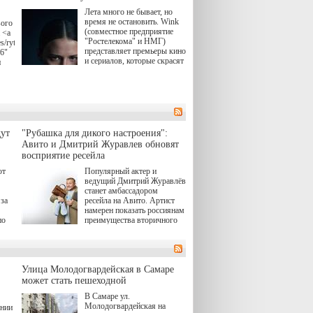
Лета много не бывает, но
время не остановить. Wink
вого
(совместное предприятие
 <a
"Ростелекома" и НМГ)
s/rytsari-
представляет премьеры кино
26"
и сериалов, которые скрасят
и
удлиняющиеся вечера
последнего летнего месяца.
атра
И пусть <a
href="https://wink.ru/series/kholod-
ма"
year-2026"
target="_blank">"Холод"
</a> (18+) останется только
вные
ут
"Рубашка для дикого настроения":
на экране — весь август по
ли
Авито и Дмитрий Журавлев обновят
четвергам продолжат
восприятие ресейла
выходить новые эпизоды
сериала, в котором
юк,
ют
Популярный актер и
беспощадным возмездием в
ьма
ведущий Дмитрий Журавлёв
духе графа Монте-Кристо
станет амбассадором
занимается наша
за
ресейла на Авито. Артист
современница.
намерен показать россиянам
, а
по
преимущества вторичного
ов,
рынка и сделать покупку
тобы
товаров с историей нормой
лия
для современного и умного
й.
тно,
человека.
а"
Улица Молодогвардейская в Самаре
ов
может стать пешеходной
 "И
В Самаре ул.
Молодогвардейская на
ении