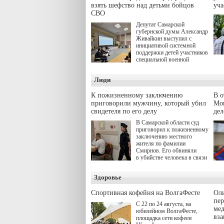
взять шефство над детьми бойцов
уч
СВО
Депутат Самарской
губернской думы Александр
Живайкин выступил с
инициативой системной
поддержки детей участников
специальной военной
операции через спортивные
секции. Он озвучил ее на
Люди
стратегической сессии
"Помощь фронту и семьям
участников СВО", которая
К пожизненному заключению
В 
прошла в Отрадном 7
приговорили мужчину, который убил
Моц
августа.
свидетеля по его делу
дел
В Самарской области суд
приговорил к пожизненному
заключению местного
жителя по фамилии
Смирнов. Его обвиняли
в убийстве человека в связи
с выполнением
им общественного долга.
Здоровье
Спортивная кофейня на ВолгаФесте
Оль
пер
С 22 по 24 августа, на
ме
юбилейном ВолгаФесте,
вз
площадка сети кофеен