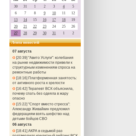
30
31
1
2
3
4
5
6
7
8
9
10
11
12
13
14
15
16
17
18
19
20
21
22
23
24
25
26
27
28
29
30
31
1
2
Лента новостей
07 августа
20:39
"Авито Услуги": колебания
на рынке недвижимости привели к
структурным изменениям спроса на
ремонтные работы
18:16
Платформенная занятость:
от активного роста к зрелости
16:42
Терапевт ВСК объяснила,
почему спать без одеяла в жару
опасно
15:22
"Спорт вместо стресса":
Александр Живайкин предложил
федерациям взять шефство над
детьми бойцов СВО
06 августа
18:41
АКРА в седьмой раз
подтвердило кредитный рейтинг ВСК