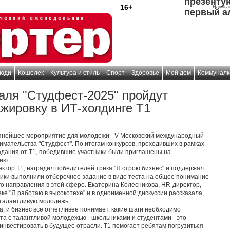
презенту
16+
Написа
первый а
юди
Кошелек
Культура и стиль
Спорт
Здоровье
Мой дом
Коммуналк
аля "Студфест-2025" пройдут
жировку в ИТ-холдинге Т1
упнейшее мероприятие для молодежи - V Московский международный
мательства "Студфест". По итогам конкурсов, проходивших в рамках
адания от Т1, победившие участники были приглашены на
ию.
ктор Т1, наградил победителей трека "Я строю бизнес" и поддержал
тники выполнили отборочное задание в виде теста на общее понимание
о направления в этой сфере. Екатерина Колесникова, HR-директор,
ке "Я работаю в высокотехе" и в одноименной дискуссии рассказала,
 талантливую молодежь.
, и бизнес все отчетливее понимает, какие шаги необходимо
та с талантливой молодежью - школьниками и студентами - это
инвестировать в будущее отрасли. Т1 помогает ребятам погрузиться