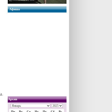
Афиша
д.
Архив
Пн
Вт
Ср
Чт
Пт
Сб
Вс