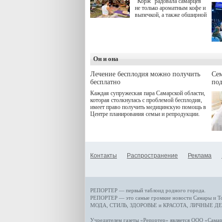
"Корж" радовала самарцев
не только ароматным кофе и
выпечкой, а также обширной
оздоровительной
программой. Спортивный
дебют пришёлся на начало
летнего сезона. Команда
сети кофеен ввела активную
деятельность в жизни для
Он и она
гостей и самарцев.
Лечение бесплодия можно получить
Се
бесплатно
по
Каждая супружеская пара Самарской области,
которая столкнулась с проблемой бесплодия,
имеет право получить медицинскую помощь в
Центре планирования семьи и репродукции.
Контакты
Распространение
Реклама
РЕПОРТЕР — первый таблоид родного города.
РЕПОРТЕР — это
самые громкие новости
Самары и Т
МОДА, СТИЛЬ
,
ЗДОРОВЬЕ и КРАСОТА
,
ЛИЧНЫЕ ДЕ
Учредителем газеты «Репортер» является ООО «Сам