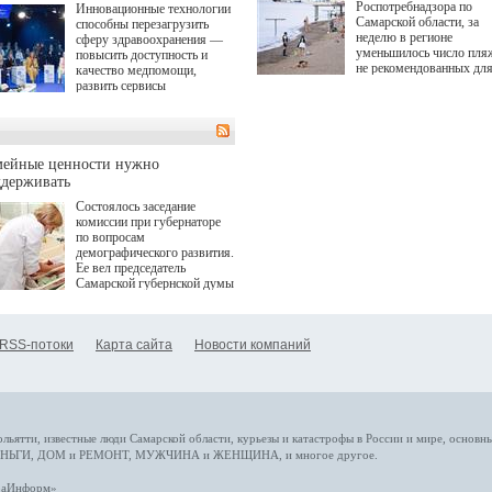
Роспотребнадзора по
Инновационные технологии
Самарской области, за
способны перезагрузить
неделю в регионе
сферу здравоохранения —
уменьшилось число пля
повысить доступность и
не рекомендованных дл
качество медпомощи,
купания.
развить сервисы
превентивной медицины.
Однако сфера MedTech
сталкивается с
определенными барьерами.
К ним можно отнести
мейные ценности нужно
регуляторные ограничения,
ддерживать
этические вопросы,
Состоялось заседание
возникающие при работе с
комиссии при губернаторе
данными пациентов. Для
по вопросам
более динамичного роста
демографического развития.
проникновения инноваций в
Ее вел председатель
сегмент необходимо кросс-
Самарской губернской думы
отраслевое взаимодействие
Виктор Сазонов.
государства, медицинских
клиник и страховых
компаний. Об этом
RSS-потоки
Карта сайта
Новости компаний
рассказала Ольга Сорокина,
член Совета директоров
Страхового Дома ВСК в
ходе сессии "Развитие
медицинских технологий —
ключ к повышению
качества жизни" в рамках
ольятти,
известные люди
Самарской области, курьезы и катастрофы
в России и мире
, основн
ПМЭФ 2025. В дискуссии
НЬГИ
,
ДОМ и РЕМОНТ
,
МУЖЧИНА и ЖЕНЩИНА
, и многое
другое
.
также приняли участие
Министр здравоохранения
араИнформ»