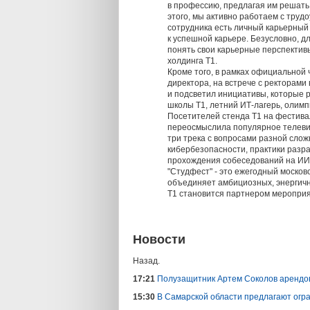
в профессию, предлагая им решать
этого, мы активно работаем с труд
сотрудника есть личный карьерный 
к успешной карьере. Безусловно, д
понять свои карьерные перспектив
холдинга Т1.
Кроме того, в рамках официальной
директора, на встрече с ректорами
и подсветил инициативы, которые 
школы Т1, летний ИТ-лагерь, олимп
Посетителей стенда Т1 на фестива
переосмыслила популярное телевиз
три трека с вопросами разной слож
кибербезопасности, практики разра
прохождения собеседований на ИИ
"Студфест" - это ежегодный моско
объединяет амбициозных, энергичн
Т1 становится партнером мероприят
Новости
Назад.
17:21
Полузащитник Артем Соколов арендов
15:30
В Самарской области предлагают огра