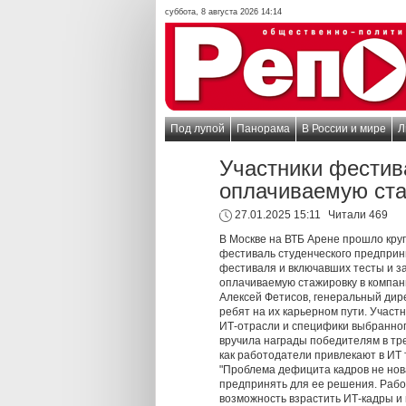
суббота, 8 августа 2026 14:14
Под лупой
Панорама
В России и мире
Л
Участники фестив
оплачиваемую ста
27.01.2025 15:11
Читали 469
В Москве на ВТБ Арене прошло кр
фестиваль студенческого предприни
фестиваля и включавших тесты и з
оплачиваемую стажировку в компан
Алексей Фетисов, генеральный дире
ребят на их карьерном пути. Учас
ИТ-отрасли и специфики выбранног
вручила награды победителям в тре
как работодатели привлекают в ИТ
"Проблема дефицита кадров не нова
предпринять для ее решения. Рабо
возможность взрастить ИТ-кадры и 