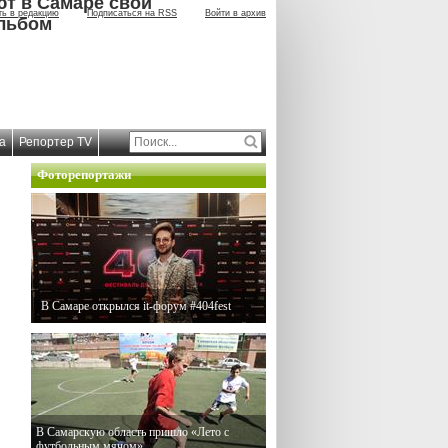
ют в Самаре свой
ть в редакцию
Подписаться на RSS
Войти в архив
льбом
а
Репортер TV
Фоторепортажи
В Самаре открылся it-форум #404fest
В Самарскую область пришло «Лето с
футбольным мячом»