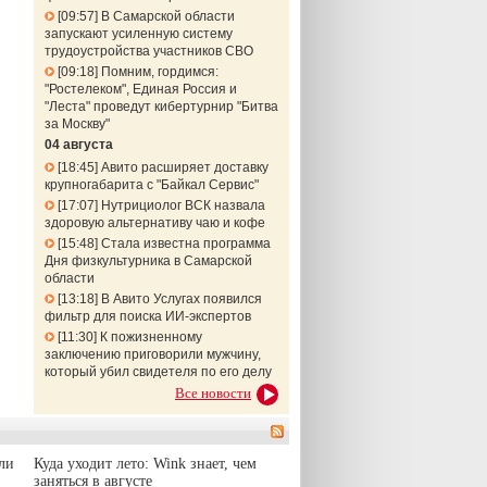
09:57
В Самарской области
запускают усиленную систему
трудоустройства участников СВО
09:18
Помним, гордимся:
"Ростелеком", Единая Россия и
"Леста" проведут кибертурнир "Битва
за Москву"
04 августа
18:45
Авито расширяет доставку
крупногабарита с "Байкал Сервис"
17:07
Нутрициолог ВСК назвала
здоровую альтернативу чаю и кофе
15:48
Стала известна программа
Дня физкультурника в Самарской
области
13:18
В Авито Услугах появился
фильтр для поиска ИИ-экспертов
11:30
К пожизненному
заключению приговорили мужчину,
который убил свидетеля по его делу
Все новости
ли
Куда уходит лето: Wink знает, чем
заняться в августе