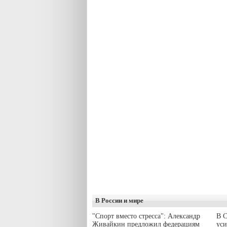
В России и мире
"Спорт вместо стресса": Александр
В С
Живайкин предложил федерациям
уси