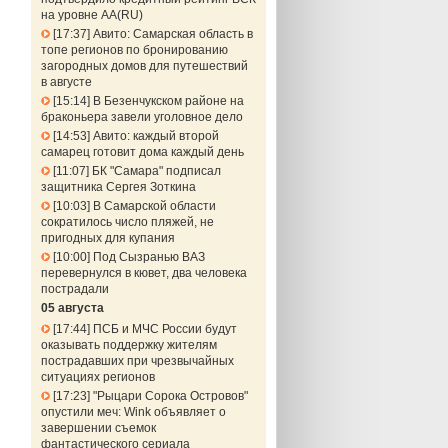
на уровне АА(RU)
17:37
Авито: Самарская область в
топе регионов по бронированию
загородных домов для путешествий
в августе
15:14
В Безенчукском районе на
браконьера завели уголовное дело
14:53
Авито: каждый второй
самарец готовит дома каждый день
11:07
БК "Самара" подписал
защитника Сергея Зоткина
10:03
В Самарской области
сократилось число пляжей, не
пригодных для купания
10:00
Под Сызранью ВАЗ
перевернулся в кювет, два человека
пострадали
05 августа
17:44
ПСБ и МЧС России будут
оказывать поддержку жителям
пострадавших при чрезвычайных
ситуациях регионов
17:23
"Рыцари Сорока Островов"
опустили меч: Wink объявляет о
завершении съемок
фантастического сериала