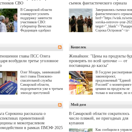
астников СВО
съемок фантастического сериала
В Самарской области
Завершились съемки но
планируют усилить
фантастического сериала
поддержку занятости
href="https://wink.ru/serie
участников СВО:
soroka-ostrovov-year-20
губернатор Вячеслав
target="_blank">"Рыцар
Федорищев одобрил
Сорока Островов"</a>
инициативы депутата
(18+) для онлайн-киноте
Самарской Губернской
Wink (совместное
Думы Александра
предприятие "Ростелеко
Кошелек
Живайкина, направленные
и НМГ) по мотивам
на трудоустройство и более
одноименного романа
спокойную адаптацию к
Сергея Лукьяненко. Гла
отношении главы ПСС Олега
Живайкин: "Цены на продукты буд
мирной жизни.
роли в проекте исполни
аря возбудили третье уголовное
проверять по всей цепочке — от
Артем Кошман, Полина
о
поставщика до кассы"
Гухман, Вероника
Устимова, Олег Савост
Олег Моцарь, занимавший
В Госдуме рассматрива
Святослав Рогожан, Куз
пост главы Поисково-
законопроект,
Котрелёв, Никита
спасательной службы
предложенный "Единой
Кологривый, Елисей
Самарской области,
Россией" о мониторинге 
Чучилин, Александра
подозревается уже в третьем
ценами на продукты не
Нестерова, Ника Жукова
эпизоде преступной
только в магазине, но и 
также Михаил Пореченк
деятельности. Возбуждено
всей цепочке — от
Александр Обласов,
третье уголовное дело
поставщика до кассы. Ч
Мой дом
Дмитрий Куличков и Ю
о превышении полномочий,
в момент резкого
Волкова в роли родителе
а сам он находится в СИЗО.
подорожания было поня
Режиссер-постановщик
где именно цена "поехал
га Сорокина рассказала о
В Самарской области сократилось
проекта — Егор Чичкан
вверх и кто её разогнал.
спективах превентивной
число пляжей, не пригодных для
(сериалы "Комбинация",
дицины и межотраслевом
купания
снова здравствуйте!").
аимодействии в рамках ПМЭФ 2025
Как сообщили в управл