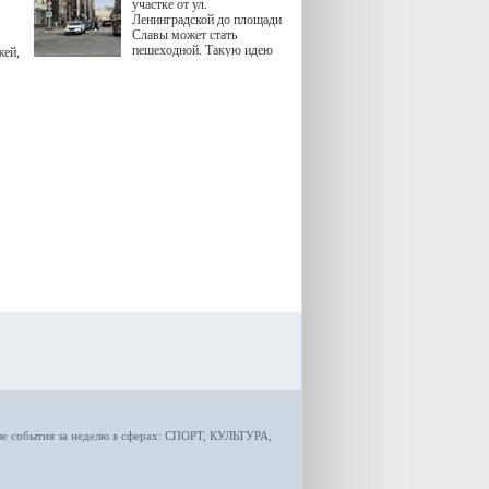
участке от ул.
Ленинградской до площади
Славы может стать
пешеходной. Такую идею
жей,
озвучила министр
я
градостроительной политики
Самарской области
Екатерина Семенова.
ые
события за неделю
в сферах:
СПОРТ
,
КУЛЬТУРА,