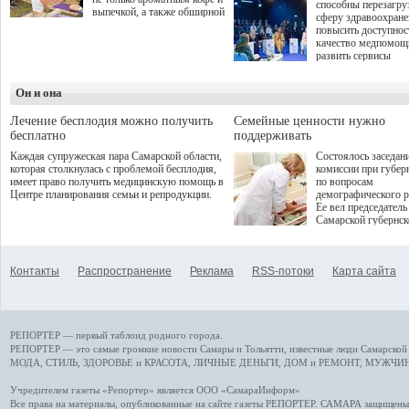
способны перезагру
выпечкой, а также обширной
сферу здравоохран
оздоровительной
повысить доступнос
программой. Спортивный
качество медпомощ
дебют пришёлся на начало
развить сервисы
летнего сезона. Команда
превентивной меди
сети кофеен ввела активную
Однако сфера MedT
деятельность в жизни для
Он и она
сталкивается с
гостей и самарцев.
определенными бар
К ним можно отнес
Лечение бесплодия можно получить
Семейные ценности нужно
регуляторные огран
бесплатно
поддерживать
этические вопросы,
Каждая супружеская пара Самарской области,
Состоялось заседан
возникающие при ра
которая столкнулась с проблемой бесплодия,
комиссии при губер
данными пациентов
имеет право получить медицинскую помощь в
по вопросам
более динамичного 
Центре планирования семьи и репродукции.
демографического р
проникновения инн
Ее вел председатель
сегмент необходимо
Самарской губернс
отраслевое взаимод
Виктор Сазонов.
государства, медиц
клиник и страховых
компаний. Об этом
Контакты
Распространение
Реклама
RSS-потоки
Карта сайта
рассказала Ольга С
член Совета директ
Страхового Дома В
ходе сессии "Развит
медицинских техно
РЕПОРТЕР — первый таблоид родного города.
ключ к повышению
качества жизни" в 
РЕПОРТЕР — это
самые громкие новости
Самары и Тольятти,
известные люди
Самарской 
ПМЭФ 2025. В дис
МОДА, СТИЛЬ
,
ЗДОРОВЬЕ и КРАСОТА
,
ЛИЧНЫЕ ДЕНЬГИ
,
ДОМ и РЕМОНТ
,
МУЖЧИН
также приняли учас
Министр здравоохр
Учредителем газеты «Репортер» является ООО «СамараИнформ»
РФ Михаил Мурашк
Все права на материалы, опубликованные на сайте газеты
РЕПОРТЕР
. САМАРА защищены. 