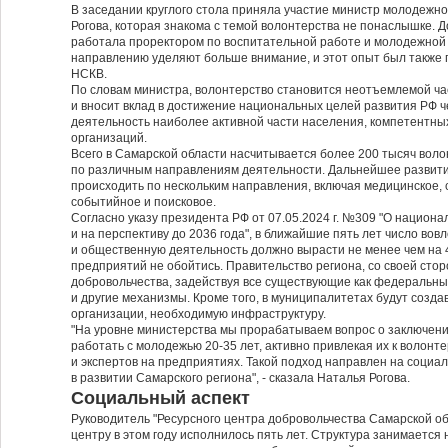
В заседании круглого стола приняла участие министр молодежн
Рогова, которая знакома с темой волонтерства не понаслышке. Д
работала проректором по воспитательной работе и молодежной 
направлению уделяют больше внимание, и этот опыт был также
НСКВ.
По словам министра, волонтерство становится неотъемлемой ча
и вносит вклад в достижение национальных целей развития РФ 
деятельность наиболее активной части населения, компетентны
организаций.
Всего в Самарской области насчитывается более 200 тысяч вол
по различным направлениям деятельности. Дальнейшее развити
происходить по нескольким направления, включая медицинское, 
событийное и поисковое.
Согласно указу президента РФ от 07.05.2024 г. №309 "О национа
и на перспективу до 2036 года", в ближайшие пять лет число во
и общественную деятельность должно вырасти не менее чем на 4
предприятий не обойтись. Правительство региона, со своей сто
добровольчества, задействуя все существующие как федеральны
и другие механизмы. Кроме того, в муниципалитетах будут созда
организации, необходимую инфраструктуру.
"На уровне министерства мы прорабатываем вопрос о заключен
работать с молодежью 20-35 лет, активно привлекая их к волонт
и экспертов на предприятиях. Такой подход направлен на социа
в развитии Самарского региона", - сказала Наталья Рогова.
Социальный аспект
Руководитель "Ресурсного центра добровольчества Самарской об
центру в этом году исполнилось пять лет. Структура занимаетс