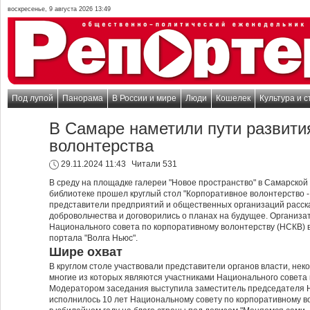
воскресенье, 9 августа 2026 13:49
Под лупой
Панорама
В России и мире
Люди
Кошелек
Культура и с
В Самаре наметили пути развити
волонтерства
29.11.2024 11:43
Читали 531
В среду на площадке галереи "Новое пространство" в Самарской
библиотеке прошел круглый стол "Корпоративное волонтерство - 
представители предприятий и общественных организаций расск
добровольчества и договорились о планах на будущее. Организа
Национального совета по корпоративному волонтерству (НСКВ) 
портала "Волга Ньюс".
Шире охват
В круглом столе участвовали представители органов власти, нек
многие из которых являются участниками Национального совета 
Модератором заседания выступила заместитель председателя Н
исполнилось 10 лет Национальному совету по корпоративному в