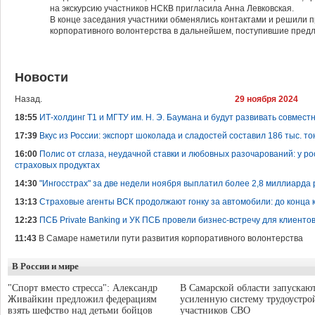
на экскурсию участников НСКВ пригласила Анна Левковская.
В конце заседания участники обменялись контактами и решили п
корпоративного волонтерства в дальнейшем, поступившие пред
Новости
Назад.
29 ноября 2024
18:55
ИТ-холдинг Т1 и МГТУ им. Н. Э. Баумана и будут развивать совмес
17:39
Вкус из России: экспорт шоколада и сладостей составил 186 тыс. то
16:00
Полис от сглаза, неудачной ставки и любовных разочарований: у р
страховых продуктах
14:30
"Ингосстрах" за две недели ноября выплатил более 2,8 миллиарда 
13:13
Страховые агенты ВСК продолжают гонку за автомобили: до конца к
12:23
ПСБ Private Banking и УК ПСБ провели бизнес-встречу для клиент
11:43
В Самаре наметили пути развития корпоративного волонтерства
В России и мире
"Спорт вместо стресса": Александр
В Самарской области запускаю
Живайкин предложил федерациям
усиленную систему трудоустро
взять шефство над детьми бойцов
участников СВО