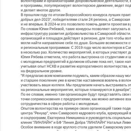
волонтерами и организаторами добровольческой деятельности,
и программы, популяризирует волонтерское движение, ведет под
и делает многое другое.
В прошлом году по итогам Всероссийского конкурса лучших прак
добрых дел-2023", победителями стали 24 региона, а Самарская 
и не впервые. В 2024-м это позволило помочь девяти проектам в
По словам Юлии Рябевой, такие конкурсы позволяют запускать в
инфраструктуру развития добровольчества в Самарской области. 
организаций и площадок действует в регионе, для того чтобы во
могли найти направление себе по душе. Большие возможности 
и региональным программам. С 2019 года число волонтеров в С
в несколько раз. Количество мероприятий, в которых участвуют д
Юлия Рябева отметила, что работа выстроена со студентами и 
с молодежью предприятий в должном объеме пока нет, такое на
учитывая опыт НСКВ и развитие корпоративного волонтерства, 
на федеральном уровне.
"Я предлагаю всем компаниям подумать, каким образом нашу моло
и старшее поколение уже в качестве наставников вовлечь в воло
участвовать ваши коллеги. Мы предлагаем начать выстраивать э
на региональные мероприятия, которые планируются в декабре",
По ее словам, именно там организации будут представлять свои
точки соприкосновения с предприятиями, как можно активнее вз
сотрудничества в сфере работы с молодежью.
Опытом волонтерства на примере своих организаций также поде
центра "Ренуар", член Самарского кадрового клуба, курирующий
и соцпрограмм, Екатерина Никишкина и руководитель социальны
клиник "ЛИНЛАЙН" и БФ "Линия Добра "ЛИНЛАЙН" Наталья Ливе
Особое внимание в ходе круглого стола уделили Самарскому рег