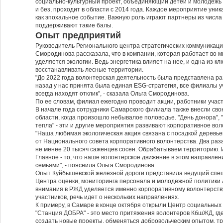
социально-культурный проект, объединяющий детей и молодежь
и без, проходит в области с 2014 года. Каждое мероприятие уни
как эпохальное событие. Важную роль играют партнеры из числа
поддерживают такие балы.
Опыт предприятий
Руководитель Регионального центра стратегических коммуникаци
Смородинова рассказала, что в компании, которая работает во м
уделяется экологии. Ведь энергетика влияет на нее, и одна из к
восстанавливать лесные территории.
"До 2022 года волонтерская деятельность была представлена ра
назад у нас принята была единая ESG-стратегия, все филиалы у
всегда находят отклик", - сказала Ольга Смородинова.
По ее словам, филиал ежегодно проводит акции, работники учас
В начале года сотрудники Самарского филиала также внесли сво
области, когда произошло небывалое половодье. "День донора", 
тепла" - эти и другие мероприятия развивают корпоративное вол
"Наша любимая экологическая акция связана с посадкой деревье
от Национального совета корпоративного волонтерства. Два раз
не менее 20 тысяч саженцев сосен. Обрабатываем территорию. И
Главное - то, что наше волонтерское движение в этом направлен
семьями", - пояснила Ольга Смородинова.
Опыт Куйбышевской железной дороги представила ведущий спе
Центра оценки, мониторинга персонала и молодежной политики А
внимания в РЖД уделяется именно корпоративному волонтерству
участников, речь идет о нескольких направлениях.
К примеру, в Самаре в конце октября открыли Центр социальны
"Станция ДОБРА" - это место притяжения волонтеров КбшЖД, где
создать новые проекты, обменяться добровольческим опытом, т