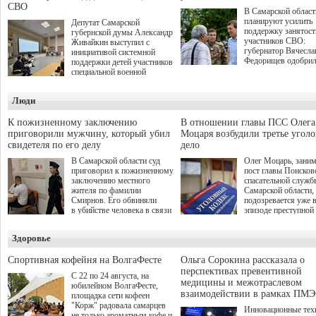
СВО
В Самарской област
планируют усилить
Депутат Самарской
поддержку занятост
губернской думы Александр
участников СВО:
Живайкин выступил с
губернатор Вячесла
инициативой системной
Федорищев одобри
поддержки детей участников
инициативы депутат
специальной военной
Самарской Губернс
операции через спортивные
Думы Александра
секции. Он озвучил ее на
Люди
Живайкина, направ
стратегической сессии
на трудоустройство 
"Помощь фронту и семьям
спокойную адаптац
участников СВО", которая
К пожизненному заключению
В отношении главы ПСС Олега
мирной жизни.
прошла в Отрадном 7
приговорили мужчину, который убил
Моцаря возбудили третье угол
августа.
свидетеля по его делу
дело
В Самарской области суд
Олег Моцарь, зани
приговорил к пожизненному
пост главы Поисков
заключению местного
спасательной служб
жителя по фамилии
Самарской области,
Смирнов. Его обвиняли
подозревается уже 
в убийстве человека в связи
эпизоде преступной
с выполнением
деятельности. Возб
им общественного долга.
третье уголовное де
Здоровье
о превышении полн
а сам он находится
Спортивная кофейня на ВолгаФесте
Ольга Сорокина рассказала о
перспективах превентивной
С 22 по 24 августа, на
медицины и межотраслевом
юбилейном ВолгаФесте,
взаимодействии в рамках ПМЭ
площадка сети кофеен
"Корж" радовала самарцев
Инновационные тех
не только ароматным кофе и