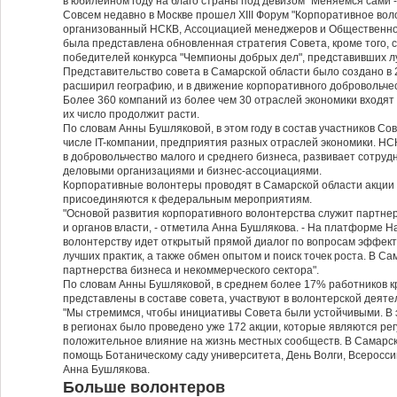
в юбилейном году на благо страны под девизом "Меняемся сами -
Совсем недавно в Москве прошел XIII Форум "Корпоративное воло
организованный НСКВ, Ассоциацией менеджеров и Общественно
была представлена обновленная стратегия Совета, кроме того, 
победителей конкурса "Чемпионы добрых дел", представивших лу
Представительство совета в Самарской области было создано в 
расширил географию, и в движение корпоративного добровольчес
Более 360 компаний из более чем 30 отраслей экономики входят в
их число продолжит расти.
По словам Анны Бушляковой, в этом году в состав участников Со
числе IT-компании, предприятия разных отраслей экономики. НС
в добровольчество малого и среднего бизнеса, развивает сотруд
деловыми организациями и бизнес-ассоциациями.
Корпоративные волонтеры проводят в Самарской области акции 
присоединяются к федеральным мероприятиям.
"Основой развития корпоративного волонтерства служит партнер
и органов власти, - отметила Анна Бушлякова. - На платформе 
волонтерству идет открытый прямой диалог по вопросам эффект
лучших практик, а также обмен опытом и поиск точек роста. В С
партнерства бизнеса и некоммерческого сектора".
По словам Анны Бушляковой, в среднем более 17% работников к
представлены в составе совета, участвуют в волонтерской деяте
"Мы стремимся, чтобы инициативы Совета были устойчивыми. В 
в регионах было проведено уже 172 акции, которые являются р
положительное влияние на жизнь местных сообществ. В Самарск
помощь Ботаническому саду университета, День Волги, Всеросси
Анна Бушлякова.
Больше волонтеров