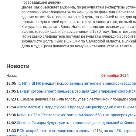
пострадавшей девочки.
Далее, как объясняет мужчина, по результатам экспертизы уста
собственником площадки была женщина по фамилии Лапистова. П
здание может быть опасным по сей день, по крайней мере, для п
просит следователей привлечь к ответственности того, по чьей в
Как удалось выяснить Волга Ньюс, по предварительным данным
в доме, который сдали с нарушениями в 1970 году. Лиц, ответств
Но недавно следователь получил результаты очередной строите
журналисту Волга Ньюс в СУ СКР по Самарской области, в ближ
дела в суд. Сроки давности по нему не истекают, статья тяжкая.
Новости
Назад.
07 ноября 2024
18:05
Т1 ИИ и ВГИК внедрят искусственный интеллект в кинопроизводств
17:05
Бандит, который поёт: премьера сериала "Дети перемен" состоится
16:23
В Самаре девочка разбила голову, упав с лестничной площадки оф
15:54
Авито вложит 1 млрд рублей в проведение распродажи с честными 
15:36
Клиенты Т2 и "Ростелекома" заказали более 650 тыс. проверок уте
14:02
Жителя Самары будут судить за организацию подпольной майнин
13:33
ВСК: аварийность в столице сократилась на 11%, но на 12% выросл
каршеринга