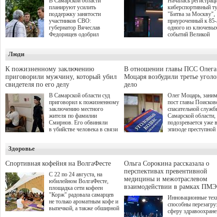
В Самарской области
Началась регистрац
планируют усилить
киберспортивный т
поддержку занятости
"Битва за Москву",
участников СВО:
приуроченный к 85
губернатор Вячеслав
одного из ключевы
Федорищев одобрил
событий Великой
инициативы депутата
Отечественной войн
Самарской Губернской
Организаторами
Люди
Думы Александра
соревнования по он
Живайкина, направленные
игре "Мир танков"
на трудоустройство и более
выступили "Ростеле
К пожизненному заключению
В отношении главы ПСС Олега
спокойную адаптацию к
партия "Единая Рос
приговорили мужчину, который убил
Моцаря возбудили третье угол
мирной жизни.
игровая студия "Лес
свидетеля по его делу
дело
Музей Победы.
В Самарской области суд
Олег Моцарь, зани
приговорил к пожизненному
пост главы Поисков
заключению местного
спасательной служб
жителя по фамилии
Самарской области,
Смирнов. Его обвиняли
подозревается уже 
в убийстве человека в связи
эпизоде преступной
с выполнением
деятельности. Возб
им общественного долга.
третье уголовное де
Здоровье
о превышении полн
а сам он находится
Спортивная кофейня на ВолгаФесте
Ольга Сорокина рассказала о
перспективах превентивной
С 22 по 24 августа, на
медицины и межотраслевом
юбилейном ВолгаФесте,
взаимодействии в рамках ПМЭ
площадка сети кофеен
"Корж" радовала самарцев
Инновационные тех
не только ароматным кофе и
способны перезагру
выпечкой, а также обширной
сферу здравоохран
оздоровительной