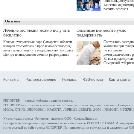
повысить доступнос
программой. Спортивный
качество медпомощ
дебют пришёлся на начало
развить сервисы
летнего сезона. Команда
превентивной меди
сети кофеен ввела активную
Однако сфера MedT
деятельность в жизни для
Он и она
сталкивается с
гостей и самарцев.
определенными бар
К ним можно отнес
Лечение бесплодия можно получить
Семейные ценности нужно
регуляторные огран
бесплатно
поддерживать
этические вопросы,
Каждая супружеская пара Самарской области,
Состоялось заседан
возникающие при ра
которая столкнулась с проблемой бесплодия,
комиссии при губер
данными пациентов
имеет право получить медицинскую помощь в
по вопросам
более динамичного 
Центре планирования семьи и репродукции.
демографического р
проникновения инн
Ее вел председатель
сегмент необходимо
Самарской губернс
отраслевое взаимод
Виктор Сазонов.
государства, медиц
клиник и страховых
компаний. Об этом
Контакты
Распространение
Реклама
RSS-потоки
Карта сайта
рассказала Ольга С
член Совета директ
Страхового Дома В
ходе сессии "Развит
медицинских техно
РЕПОРТЕР — первый таблоид родного города.
ключ к повышению
качества жизни" в 
РЕПОРТЕР — это
самые громкие новости
Самары и Тольятти,
известные люди
Самарской 
ПМЭФ 2025. В дис
МОДА, СТИЛЬ
,
ЗДОРОВЬЕ и КРАСОТА
,
ЛИЧНЫЕ ДЕНЬГИ
,
ДОМ и РЕМОНТ
,
МУЖЧИН
также приняли учас
Министр здравоохр
Учредителем газеты «Репортер» является ООО «СамараИнформ»
РФ Михаил Мурашк
Все права на материалы, опубликованные на сайте газеты
РЕПОРТЕР
. САМАРА защищены. 
представители
гиперссылкой на сайт газеты РЕПОРТЕР. При цитировании в печатных и электронных С
Государственной Д