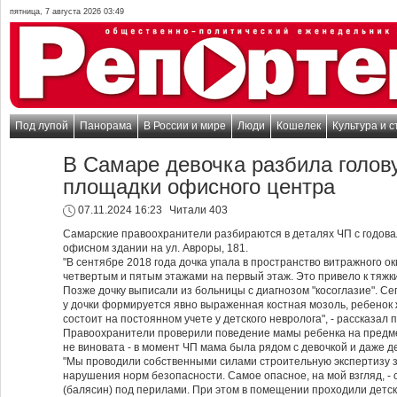
пятница, 7 августа 2026 03:49
Под лупой
Панорама
В России и мире
Люди
Кошелек
Культура и с
В Самаре девочка разбила голову
площадки офисного центра
07.11.2024 16:23
Читали 403
Самарские правоохранители разбираются в деталях ЧП с годова
офисном здании на ул. Авроры, 181.
"В сентябре 2018 года дочка упала в пространство витражного о
четвертым и пятым этажами на первый этаж. Это привело к тяжк
Позже дочку выписали из больницы с диагнозом "косоглазие". Се
у дочки формируется явно выраженная костная мозоль, ребенок 
состоит на постоянном учете у детского невролога", - рассказал 
Правоохранители проверили поведение мамы ребенка на предме
не виновата - в момент ЧП мама была рядом с девочкой и даже де
"Мы проводили собственными силами строительную экспертизу 
нарушения норм безопасности. Самое опасное, на мой взгляд, -
(балясин) под перилами. При этом в помещении проходили детски