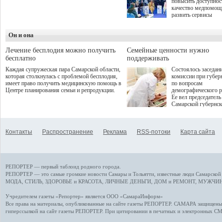
повысить доступнос
программой. Спортивный
качество медпомощ
дебют пришёлся на начало
развить сервисы
летнего сезона. Команда
превентивной меди
сети кофеен ввела активную
Однако сфера MedT
деятельность в жизни для
Он и она
сталкивается с
гостей и самарцев.
определенными бар
К ним можно отнес
Лечение бесплодия можно получить
Семейные ценности нужно
регуляторные огран
бесплатно
поддерживать
этические вопросы,
Каждая супружеская пара Самарской области,
Состоялось заседан
возникающие при ра
которая столкнулась с проблемой бесплодия,
комиссии при губер
данными пациентов
имеет право получить медицинскую помощь в
по вопросам
более динамичного 
Центре планирования семьи и репродукции.
демографического р
проникновения инн
Ее вел председатель
сегмент необходимо
Самарской губернс
отраслевое взаимод
Виктор Сазонов.
государства, медиц
клиник и страховых
компаний. Об этом
Контакты
Распространение
Реклама
RSS-потоки
Карта сайта
рассказала Ольга С
член Совета директ
Страхового Дома В
ходе сессии "Развит
медицинских техно
РЕПОРТЕР — первый таблоид родного города.
ключ к повышению
качества жизни" в 
РЕПОРТЕР — это
самые громкие новости
Самары и Тольятти,
известные люди
Самарской 
ПМЭФ 2025. В дис
МОДА, СТИЛЬ
,
ЗДОРОВЬЕ и КРАСОТА
,
ЛИЧНЫЕ ДЕНЬГИ
,
ДОМ и РЕМОНТ
,
МУЖЧИН
также приняли учас
Министр здравоохр
Учредителем газеты «Репортер» является ООО «СамараИнформ»
РФ Михаил Мурашк
Все права на материалы, опубликованные на сайте газеты
РЕПОРТЕР
. САМАРА защищены. 
представители
гиперссылкой на сайт газеты РЕПОРТЕР. При цитировании в печатных и электронных С
Государственной Д