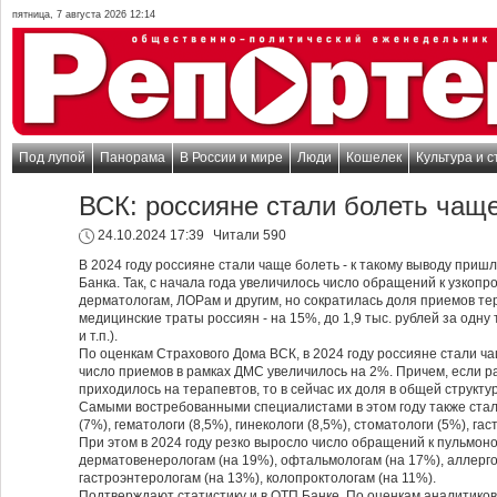
пятница, 7 августа 2026 12:14
Под лупой
Панорама
В России и мире
Люди
Кошелек
Культура и с
ВСК: россияне стали болеть чащ
24.10.2024 17:39
Читали 590
В 2024 году россияне стали чаще болеть - к такому выводу при
Банка. Так, с начала года увеличилось число обращений к узкоп
дерматологам, ЛОРам и другим, но сократилась доля приемов те
медицинские траты россиян - на 15%, до 1,9 тыс. рублей за одну т
и т.п.).
По оценкам Страхового Дома ВСК, в 2024 году россияне стали ча
число приемов в рамках ДМС увеличилось на 2%. Причем, если 
приходилось на терапевтов, то в сейчас их доля в общей структ
Самыми востребованными специалистами в этом году также стал
(7%), гематологи (8,5%), гинекологи (8,5%), стоматологи (5%), га
При этом в 2024 году резко выросло число обращений к пульмоно
дерматовенерологам (на 19%), офтальмологам (на 17%), аллерг
гастроэнтерологам (на 13%), колопроктологам (на 11%).
Подтверждают статистику и в ОТП Банке. По оценкам аналитиков 