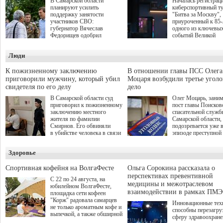
В Самарской области
Началась регистрац
планируют усилить
киберспортивный т
поддержку занятости
"Битва за Москву",
участников СВО:
приуроченный к 85
губернатор Вячеслав
одного из ключевы
Федорищев одобрил
событий Великой
инициативы депутата
Отечественной войн
Самарской Губернской
Организаторами
Люди
Думы Александра
соревнования по он
Живайкина, направленные
игре "Мир танков"
на трудоустройство и более
выступили "Ростеле
К пожизненному заключению
В отношении главы ПСС Олега
спокойную адаптацию к
партия "Единая Рос
приговорили мужчину, который убил
Моцаря возбудили третье угол
мирной жизни.
игровая студия "Лес
свидетеля по его делу
дело
Музей Победы.
В Самарской области суд
Олег Моцарь, зани
приговорил к пожизненному
пост главы Поисков
заключению местного
спасательной служб
жителя по фамилии
Самарской области,
Смирнов. Его обвиняли
подозревается уже 
в убийстве человека в связи
эпизоде преступной
с выполнением
деятельности. Возб
им общественного долга.
третье уголовное де
Здоровье
о превышении полн
а сам он находится
Спортивная кофейня на ВолгаФесте
Ольга Сорокина рассказала о
перспективах превентивной
С 22 по 24 августа, на
медицины и межотраслевом
юбилейном ВолгаФесте,
взаимодействии в рамках ПМЭ
площадка сети кофеен
"Корж" радовала самарцев
Инновационные тех
не только ароматным кофе и
способны перезагру
выпечкой, а также обширной
сферу здравоохран
оздоровительной