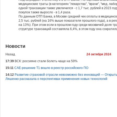
медицинские траты (в категориях "лекарства", "врачи", "мед. лабо
одной транзакции также увеличился - с 1,7 тыс. рублей в 2023 год
покупок также выросло - в 1,4 раза.
По данным ОТП Банка, в Москве средний чек оплаты в медицинск
2,5 тыс. рублей (на 16% выше показателя прошлого года), а в рег
на 13%). При этом если в прошлом году среди москвичей доля тр
структуре транзакций составляла 6,4%, в этом году она сократил
Новости
Назад.
24 октября 2024
17:39
ВСК: россияне стали болеть чаще на 59%
15:11
САЕ-решение Т1 вошло в реестр российского ПО
14:12
Развитие страховой отрасли невозможно без инноваций — Открыты
Ляшенко рассказала о перспективах применения новых технологий