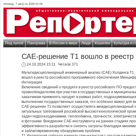
пятница, 7 августа 2026 01:04
Под лупой
Панорама
В России и мире
Люди
Кошелек
Культура и с
САЕ-решение Т1 вошло в реестр 
24.10.2024 15:11
Читали 371
Мультидисциплинарный инженерный анализ (CAE) Холдинга Т1, о
вошел в реестр российского программного обеспечения Минциф
Интеграция.
Включение сведений о продукте в реестр российского ПО предо
правообладателям при участии в государственных и муниципальн
заказчикам применять продукт в рамках работ, подразумевающих
выполнении государственных заказов, что особенно важно для 
CAE-решение Т1 позволяет осуществлять междисциплинарный и
актуальных требований российской высокотехнологической пром
задач гидрогазодинамики, теплообмена, прочности, электричеств
и фотоники. Внедрение CAE-инструмента на ранних стадиях про
эффективность разработки и снизить затраты благодаря миними
и заблаговременному обнаружению проблем.
Т1 Интеграция собрала команду специалистов с опытом развити