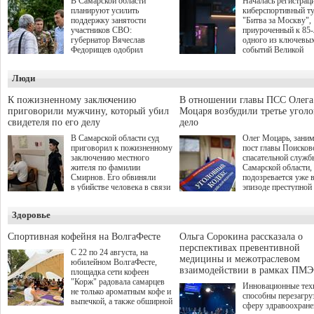
В Самарской области
Началась регистрац
планируют усилить
киберспортивный т
поддержку занятости
"Битва за Москву",
участников СВО:
приуроченный к 85
губернатор Вячеслав
одного из ключевы
Федорищев одобрил
событий Великой
инициативы депутата
Отечественной войн
Самарской Губернской
Организаторами
Люди
Думы Александра
соревнования по он
Живайкина, направленные
игре "Мир танков"
на трудоустройство и более
выступили "Ростеле
К пожизненному заключению
В отношении главы ПСС Олега
спокойную адаптацию к
партия "Единая Рос
приговорили мужчину, который убил
Моцаря возбудили третье угол
мирной жизни.
игровая студия "Лес
свидетеля по его делу
дело
Музей Победы.
В Самарской области суд
Олег Моцарь, зани
приговорил к пожизненному
пост главы Поисков
заключению местного
спасательной служб
жителя по фамилии
Самарской области,
Смирнов. Его обвиняли
подозревается уже 
в убийстве человека в связи
эпизоде преступной
с выполнением
деятельности. Возб
им общественного долга.
третье уголовное де
Здоровье
о превышении полн
а сам он находится
Спортивная кофейня на ВолгаФесте
Ольга Сорокина рассказала о
перспективах превентивной
С 22 по 24 августа, на
медицины и межотраслевом
юбилейном ВолгаФесте,
взаимодействии в рамках ПМЭ
площадка сети кофеен
"Корж" радовала самарцев
Инновационные тех
не только ароматным кофе и
способны перезагру
выпечкой, а также обширной
сферу здравоохран
оздоровительной