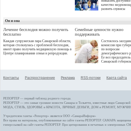
повысить доступнос
программой. Спортивный
качество медпомощ
дебют пришёлся на начало
развить сервисы
летнего сезона. Команда
превентивной меди
сети кофеен ввела активную
Однако сфера MedT
деятельность в жизни для
Он и она
сталкивается с
гостей и самарцев.
определенными бар
К ним можно отнес
Лечение бесплодия можно получить
Семейные ценности нужно
регуляторные огран
бесплатно
поддерживать
этические вопросы,
Каждая супружеская пара Самарской области,
Состоялось заседан
возникающие при ра
которая столкнулась с проблемой бесплодия,
комиссии при губер
данными пациентов
имеет право получить медицинскую помощь в
по вопросам
более динамичного 
Центре планирования семьи и репродукции.
демографического р
проникновения инн
Ее вел председатель
сегмент необходимо
Самарской губернс
отраслевое взаимод
Виктор Сазонов.
государства, медиц
клиник и страховых
компаний. Об этом
Контакты
Распространение
Реклама
RSS-потоки
Карта сайта
рассказала Ольга С
член Совета директ
Страхового Дома В
ходе сессии "Развит
медицинских техно
РЕПОРТЕР — первый таблоид родного города.
ключ к повышению
качества жизни" в 
РЕПОРТЕР — это
самые громкие новости
Самары и Тольятти,
известные люди
Самарской 
ПМЭФ 2025. В дис
МОДА, СТИЛЬ
,
ЗДОРОВЬЕ и КРАСОТА
,
ЛИЧНЫЕ ДЕНЬГИ
,
ДОМ и РЕМОНТ
,
МУЖЧИН
также приняли учас
Министр здравоохр
Учредителем газеты «Репортер» является ООО «СамараИнформ»
РФ Михаил Мурашк
Все права на материалы, опубликованные на сайте газеты
РЕПОРТЕР
. САМАРА защищены. 
представители
гиперссылкой на сайт газеты РЕПОРТЕР. При цитировании в печатных и электронных С
Государственной Д