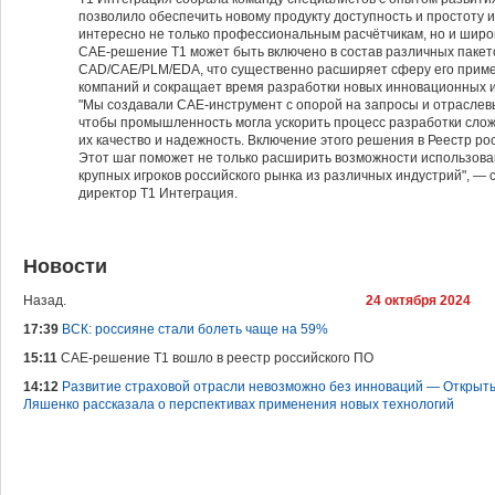
позволило обеспечить новому продукту доступность и простоту
интересно не только профессиональным расчётчикам, но и широ
CAE-решение Т1 может быть включено в состав различных пакет
CAD/CAE/PLM/EDA, что существенно расширяет сферу его прим
компаний и сокращает время разработки новых инновационных 
"Мы создавали CAE-инструмент с опорой на запросы и отраслев
чтобы промышленность могла ускорить процесс разработки слож
их качество и надежность. Включение этого решения в Реестр ро
Этот шаг поможет не только расширить возможности использова
крупных игроков российского рынка из различных индустрий", —
директор Т1 Интеграция.
Новости
Назад.
24 октября 2024
17:39
ВСК: россияне стали болеть чаще на 59%
15:11
САЕ-решение Т1 вошло в реестр российского ПО
14:12
Развитие страховой отрасли невозможно без инноваций — Открыты
Ляшенко рассказала о перспективах применения новых технологий