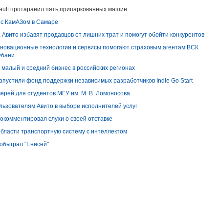
ault протаранил пять припаркованных машин
 с КамАЗом в Самаре
 Авито избавят продавцов от лишних трат и помогут обойти конкурентов
нновационные технологии и сервисы помогают страховым агентам ВСК
убани
 малый и средний бизнес в российских регионах
запустили фонд поддержки независимых разработчиков Indie Go Start
верей для студентов МГУ им. М. В. Ломоносова
льзователям Авито в выборе исполнителей услуг
окомментировал слухи о своей отставке
области транспортную систему с интеллектом
 обыграл "Енисей"