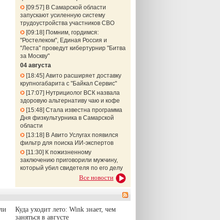
09:57
В Самарской области
запускают усиленную систему
трудоустройства участников СВО
09:18
Помним, гордимся:
"Ростелеком", Единая Россия и
"Леста" проведут кибертурнир "Битва
за Москву"
04 августа
18:45
Авито расширяет доставку
крупногабарита с "Байкал Сервис"
17:07
Нутрициолог ВСК назвала
здоровую альтернативу чаю и кофе
15:48
Стала известна программа
Дня физкультурника в Самарской
области
13:18
В Авито Услугах появился
фильтр для поиска ИИ-экспертов
11:30
К пожизненному
заключению приговорили мужчину,
который убил свидетеля по его делу
Все новости
ли
Куда уходит лето: Wink знает, чем
заняться в августе