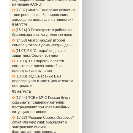
на уровне АА(RU)
17:37
Авито: Самарская область в
топе регионов по бронированию
загородных домов для путешествий
в августе
15:14
В Безенчукском районе на
браконьера завели уголовное дело
14:53
Авито: каждый второй
самарец готовит дома каждый день
11:07
БК "Самара" подписал
защитника Сергея Зоткина
10:03
В Самарской области
сократилось число пляжей, не
пригодных для купания
10:00
Под Сызранью ВАЗ
перевернулся в кювет, два человека
пострадали
05 августа
17:44
ПСБ и МЧС России будут
оказывать поддержку жителям
пострадавших при чрезвычайных
ситуациях регионов
17:23
"Рыцари Сорока Островов"
опустили меч: Wink объявляет о
завершении съемок
фантастического сериала