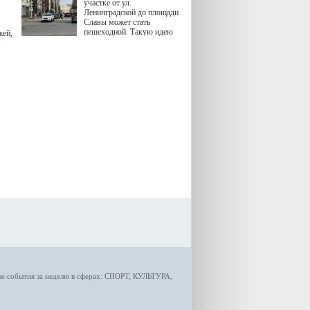
участке от ул.
Ленинградской до площади
Славы может стать
пешеходной. Такую идею
жей,
озвучила министр
я
градостроительной политики
Самарской области
Екатерина Семенова.
ые
события за неделю
в сферах:
СПОРТ
,
КУЛЬТУРА,