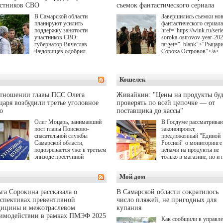
астников СВО
съемок фантастического сериала
В Самарской области
Завершились съемки но
планируют усилить
фантастического сериала
поддержку занятости
href="https://wink.ru/serie
участников СВО:
soroka-ostrovov-year-20
губернатор Вячеслав
target="_blank">"Рыцар
Федорищев одобрил
Сорока Островов"</a>
инициативы депутата
(18+) для онлайн-киноте
Самарской Губернской
Wink (совместное
Думы Александра
предприятие "Ростелеко
Кошелек
Живайкина, направленные
и НМГ) по мотивам
на трудоустройство и более
одноименного романа
спокойную адаптацию к
Сергея Лукьяненко. Гла
отношении главы ПСС Олега
Живайкин: "Цены на продукты буд
мирной жизни.
роли в проекте исполни
аря возбудили третье уголовное
проверять по всей цепочке — от
Артем Кошман, Полина
о
поставщика до кассы"
Гухман, Вероника
Устимова, Олег Савост
Олег Моцарь, занимавший
В Госдуме рассматрива
Святослав Рогожан, Куз
пост главы Поисково-
законопроект,
Котрелёв, Никита
спасательной службы
предложенный "Единой
Кологривый, Елисей
Самарской области,
Россией" о мониторинге 
Чучилин, Александра
подозревается уже в третьем
ценами на продукты не
Нестерова, Ника Жукова
эпизоде преступной
только в магазине, но и 
также Михаил Пореченк
деятельности. Возбуждено
всей цепочке — от
Александр Обласов,
третье уголовное дело
поставщика до кассы. Ч
Мой дом
Дмитрий Куличков и Ю
о превышении полномочий,
в момент резкого
Волкова в роли родителе
а сам он находится в СИЗО.
подорожания было поня
Режиссер-постановщик
где именно цена "поехал
га Сорокина рассказала о
В Самарской области сократилось
проекта — Егор Чичкан
вверх и кто её разогнал.
спективах превентивной
число пляжей, не пригодных для
(сериалы "Комбинация",
дицины и межотраслевом
купания
снова здравствуйте!").
аимодействии в рамках ПМЭФ 2025
Как сообщили в управл