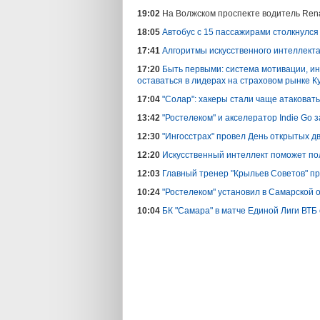
19:02
На Волжском проспекте водитель Ren
18:05
Автобус с 15 пассажирами столкнулся
17:41
Алгоритмы искусственного интеллекта
17:20
Быть первыми: система мотивации, и
оставаться в лидерах на страховом рынке К
17:04
"Солар": хакеры стали чаще атаковать
13:42
"Ростелеком" и акселератор Indie Go 
12:30
"Ингосстрах" провел День открытых д
12:20
Искусственный интеллект поможет по
12:03
Главный тренер "Крыльев Советов" пр
10:24
"Ростелеком" установил в Самарской 
10:04
БК "Самара" в матче Единой Лиги ВТБ