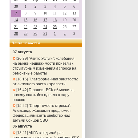
30
1
2
3
4
5
6
7
8
9
10
11
12
13
14
15
16
17
18
19
20
21
22
23
24
25
26
27
28
29
30
31
1
2
3
Лента новостей
07 августа
20:39
"Авито Услуги": колебания
на рынке недвижимости привели к
структурным изменениям спроса на
ремонтные работы
18:16
Платформенная занятость:
от активного роста к зрелости
16:42
Терапевт ВСК объяснила,
почему спать без одеяла в жару
опасно
15:22
"Спорт вместо стресса":
Александр Живайкин предложил
федерациям взять шефство над
детьми бойцов СВО
06 августа
18:41
АКРА в седьмой раз
подтвердило кредитный рейтинг ВСК