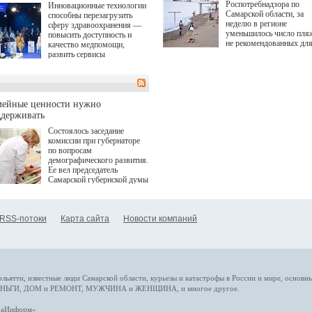
Роспотребнадзора по
Инновационные технологии
Самарской области, за
способны перезагрузить
неделю в регионе
сферу здравоохранения —
уменьшилось число пля
повысить доступность и
не рекомендованных дл
качество медпомощи,
купания.
развить сервисы
превентивной медицины.
Однако сфера MedTech
сталкивается с
определенными барьерами.
К ним можно отнести
мейные ценности нужно
регуляторные ограничения,
ддерживать
этические вопросы,
Состоялось заседание
возникающие при работе с
комиссии при губернаторе
данными пациентов. Для
по вопросам
более динамичного роста
демографического развития.
проникновения инноваций в
Ее вел председатель
сегмент необходимо кросс-
Самарской губернской думы
отраслевое взаимодействие
Виктор Сазонов.
государства, медицинских
клиник и страховых
компаний. Об этом
RSS-потоки
Карта сайта
Новости компаний
рассказала Ольга Сорокина,
член Совета директоров
Страхового Дома ВСК в
ходе сессии "Развитие
медицинских технологий —
ключ к повышению
качества жизни" в рамках
ольятти,
известные люди
Самарской области, курьезы и катастрофы
в России и мире
, основн
ПМЭФ 2025. В дискуссии
НЬГИ
,
ДОМ и РЕМОНТ
,
МУЖЧИНА и ЖЕНЩИНА
, и многое
другое
.
также приняли участие
Министр здравоохранения
араИнформ»