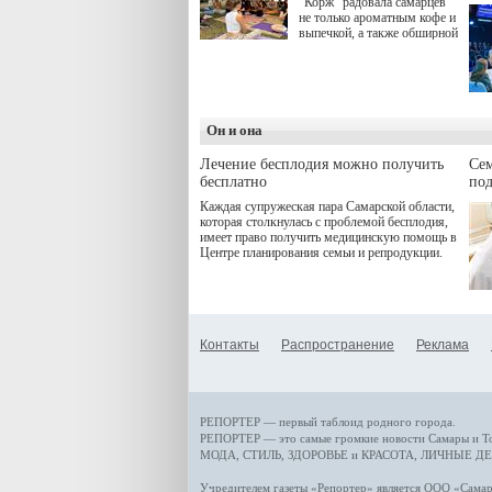
"Корж" радовала самарцев
не только ароматным кофе и
выпечкой, а также обширной
оздоровительной
программой. Спортивный
дебют пришёлся на начало
летнего сезона. Команда
сети кофеен ввела активную
деятельность в жизни для
Он и она
гостей и самарцев.
Лечение бесплодия можно получить
Се
бесплатно
по
Каждая супружеская пара Самарской области,
которая столкнулась с проблемой бесплодия,
имеет право получить медицинскую помощь в
Центре планирования семьи и репродукции.
Контакты
Распространение
Реклама
РЕПОРТЕР — первый таблоид родного города.
РЕПОРТЕР — это
самые громкие новости
Самары и Т
МОДА, СТИЛЬ
,
ЗДОРОВЬЕ и КРАСОТА
,
ЛИЧНЫЕ ДЕ
Учредителем газеты «Репортер» является ООО «Сам