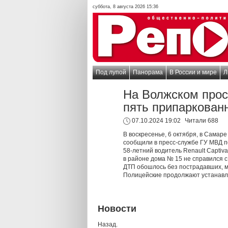
суббота, 8 августа 2026 15:36
Под лупой
Панорама
В России и мире
Л
На Волжском прос
пять припаркова
07.10.2024 19:02
Читали 688
В воскресенье, 6 октября, в Самар
сообщили в пресс-службе ГУ МВД п
58-летний водитель Renault Captiva
в районе дома № 15 не справился с
ДТП обошлось без пострадавших, 
Полицейские продолжают устанавл
Новости
Назад.