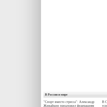
В России и мире
"Спорт вместо стресса": Александр
В С
Живайкин предложил федерациям
уси