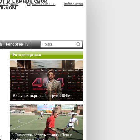
ют в Самаре свой
ть в редакцию
Подписаться на RSS
Войти в архив
льбом
а
Репортер TV
Фоторепортажи
В Самаре открылся it-форум #404fest
В Самарскую область пришло «Лето с
д.
футбольным мячом»