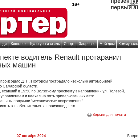
презенту
16+
Написа
первый а
юди
Кошелек
Культура и стиль
Спорт
Здоровье
Мой дом
Коммуналк
пекте водитель Renault протаранил
нных машин
е произошло ДТП, в котором пострадало несколько автомобилей,
о Самарской области.
, ехавший в 19:50 по Волжскому проспекту в направлении ул. Полевой,
 управлением и наехал на пять припаркованных авто.
машины получили "механические повреждения".
ивать все обстоятельства произошедшего.
Версия для печати
07 октября 2024
Впере