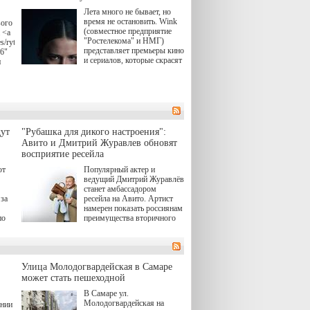
Лета много не бывает, но
время не остановить. Wink
вого
(совместное предприятие
 <a
"Ростелекома" и НМГ)
s/rytsari-
представляет премьеры кино
26"
и сериалов, которые скрасят
и
удлиняющиеся вечера
последнего летнего месяца.
атра
И пусть <a
href="https://wink.ru/series/kholod-
ма"
year-2026"
target="_blank">"Холод"
</a> (18+) останется только
вные
ут
"Рубашка для дикого настроения":
на экране — весь август по
ли
Авито и Дмитрий Журавлев обновят
четвергам продолжат
восприятие ресейла
выходить новые эпизоды
сериала, в котором
юк,
ют
Популярный актер и
беспощадным возмездием в
ьма
ведущий Дмитрий Журавлёв
духе графа Монте-Кристо
станет амбассадором
занимается наша
за
ресейла на Авито. Артист
современница.
намерен показать россиянам
, а
по
преимущества вторичного
ов,
рынка и сделать покупку
тобы
товаров с историей нормой
лия
для современного и умного
й.
тно,
человека.
а"
Улица Молодогвардейская в Самаре
ов
может стать пешеходной
 "И
В Самаре ул.
Молодогвардейская на
ении