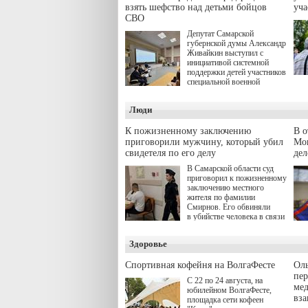
взять шефство над детьми бойцов
уч
СВО
Депутат Самарской
губернской думы Александр
Живайкин выступил с
инициативой системной
поддержки детей участников
специальной военной
операции через спортивные
секции. Он озвучил ее на
Люди
стратегической сессии
"Помощь фронту и семьям
участников СВО", которая
К пожизненному заключению
В 
прошла в Отрадном 7
приговорили мужчину, который убил
Моц
августа.
свидетеля по его делу
дел
В Самарской области суд
приговорил к пожизненному
заключению местного
жителя по фамилии
Смирнов. Его обвиняли
в убийстве человека в связи
с выполнением
им общественного долга.
Здоровье
Спортивная кофейня на ВолгаФесте
Оль
пер
С 22 по 24 августа, на
ме
юбилейном ВолгаФесте,
вз
площадка сети кофеен