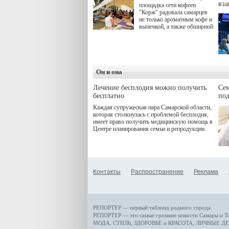
вз
площадка сети кофеен
"Корж" радовала самарцев
не только ароматным кофе и
выпечкой, а также обширной
оздоровительной
программой. Спортивный
дебют пришёлся на начало
летнего сезона. Команда
сети кофеен ввела активную
деятельность в жизни для
Он и она
гостей и самарцев.
Лечение бесплодия можно получить
Се
бесплатно
по
Каждая супружеская пара Самарской области,
которая столкнулась с проблемой бесплодия,
имеет право получить медицинскую помощь в
Центре планирования семьи и репродукции.
Контакты
Распространение
Реклама
РЕПОРТЕР — первый таблоид родного города.
РЕПОРТЕР — это
самые громкие новости
Самары и Т
МОДА, СТИЛЬ
,
ЗДОРОВЬЕ и КРАСОТА
,
ЛИЧНЫЕ ДЕ