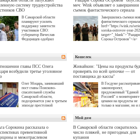
амарской области запускают
"Рыцари Сорока Островов" опусти
ленную систему трудоустройства
меч: Wink объявляет о завершении
астников СВО
съемок фантастического сериала
В Самарской области
Завершились съемки но
планируют усилить
фантастического сериала
поддержку занятости
href="https://wink.ru/serie
участников СВО:
soroka-ostrovov-year-20
губернатор Вячеслав
target="_blank">"Рыцар
Федорищев одобрил
Сорока Островов"</a>
инициативы депутата
(18+) для онлайн-киноте
Самарской Губернской
Wink (совместное
Думы Александра
предприятие "Ростелеко
Кошелек
Живайкина, направленные
и НМГ) по мотивам
на трудоустройство и более
одноименного романа
спокойную адаптацию к
Сергея Лукьяненко. Гла
отношении главы ПСС Олега
Живайкин: "Цены на продукты буд
мирной жизни.
роли в проекте исполни
аря возбудили третье уголовное
проверять по всей цепочке — от
Артем Кошман, Полина
о
поставщика до кассы"
Гухман, Вероника
Устимова, Олег Савост
Олег Моцарь, занимавший
В Госдуме рассматрива
Святослав Рогожан, Куз
пост главы Поисково-
законопроект,
Котрелёв, Никита
спасательной службы
предложенный "Единой
Кологривый, Елисей
Самарской области,
Россией" о мониторинге 
Чучилин, Александра
подозревается уже в третьем
ценами на продукты не
Нестерова, Ника Жукова
эпизоде преступной
только в магазине, но и 
также Михаил Пореченк
деятельности. Возбуждено
всей цепочке — от
Александр Обласов,
третье уголовное дело
поставщика до кассы. Ч
Мой дом
Дмитрий Куличков и Ю
о превышении полномочий,
в момент резкого
Волкова в роли родителе
а сам он находится в СИЗО.
подорожания было поня
Режиссер-постановщик
где именно цена "поехал
га Сорокина рассказала о
В Самарской области сократилось
проекта — Егор Чичкан
вверх и кто её разогнал.
спективах превентивной
число пляжей, не пригодных для
(сериалы "Комбинация",
дицины и межотраслевом
купания
снова здравствуйте!").