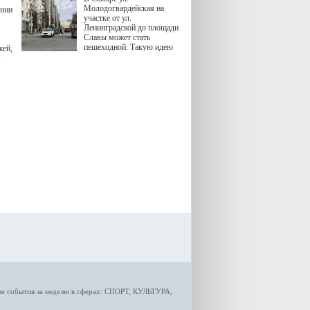
Молодогвардейская на
ении
участке от ул.
Ленинградской до площади
Славы может стать
пешеходной. Такую идею
жей,
озвучила министр
я
градостроительной политики
Самарской области
Екатерина Семенова.
ые
события за неделю
в сферах:
СПОРТ
,
КУЛЬТУРА,