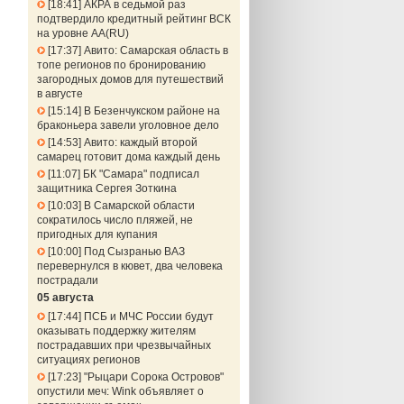
18:41
АКРА в седьмой раз
подтвердило кредитный рейтинг ВСК
на уровне АА(RU)
17:37
Авито: Самарская область в
топе регионов по бронированию
загородных домов для путешествий
в августе
15:14
В Безенчукском районе на
браконьера завели уголовное дело
14:53
Авито: каждый второй
самарец готовит дома каждый день
11:07
БК "Самара" подписал
защитника Сергея Зоткина
10:03
В Самарской области
сократилось число пляжей, не
пригодных для купания
10:00
Под Сызранью ВАЗ
перевернулся в кювет, два человека
пострадали
05 августа
17:44
ПСБ и МЧС России будут
оказывать поддержку жителям
пострадавших при чрезвычайных
ситуациях регионов
17:23
"Рыцари Сорока Островов"
опустили меч: Wink объявляет о