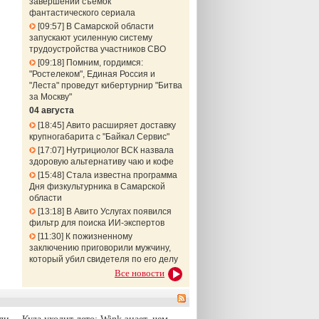
завершении съемок
фантастического сериала
09:57
В Самарской области
запускают усиленную систему
трудоустройства участников СВО
09:18
Помним, гордимся:
"Ростелеком", Единая Россия и
"Леста" проведут кибертурнир "Битва
за Москву"
04 августа
18:45
Авито расширяет доставку
крупногабарита с "Байкал Сервис"
17:07
Нутрициолог ВСК назвала
здоровую альтернативу чаю и кофе
15:48
Стала известна программа
Дня физкультурника в Самарской
области
13:18
В Авито Услугах появился
фильтр для поиска ИИ-экспертов
11:30
К пожизненному
заключению приговорили мужчину,
который убил свидетеля по его делу
Все новости