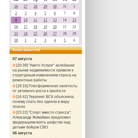
26
27
28
29
30
31
1
2
3
4
5
6
7
8
9
10
11
12
13
14
15
16
17
18
19
20
21
22
23
24
25
26
27
28
29
30
1
2
3
4
5
6
Лента новостей
07 августа
20:39
"Авито Услуги": колебания
на рынке недвижимости привели к
структурным изменениям спроса на
ремонтные работы
18:16
Платформенная занятость:
от активного роста к зрелости
16:42
Терапевт ВСК объяснила,
почему спать без одеяла в жару
опасно
15:22
"Спорт вместо стресса":
Александр Живайкин предложил
федерациям взять шефство над
детьми бойцов СВО
06 августа