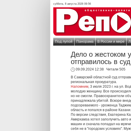
суббота, 8 августа 2026 09:56
Под лупой
Панорама
В России и мире
Л
Дело о жестоком 
отправилось в суд
09.09.2024 12:38
Читали 505
В Самарский областной суд отправ
региональная прокуратура.
Напомним
, 3 июля 2023 г. на ул.
молодую женщину. Все происходило
но не смогли. Правоохранители объ
принадлежала убитой. Вскоре внедо
подозреваемого - уроженца Таджик
область и попался в районе Казани
По версии следствия, Екатерина Ка
Амирхамза хотел заполучить авто 
машин и сначала попадал на мужчин
себя не в "городских условиях". М