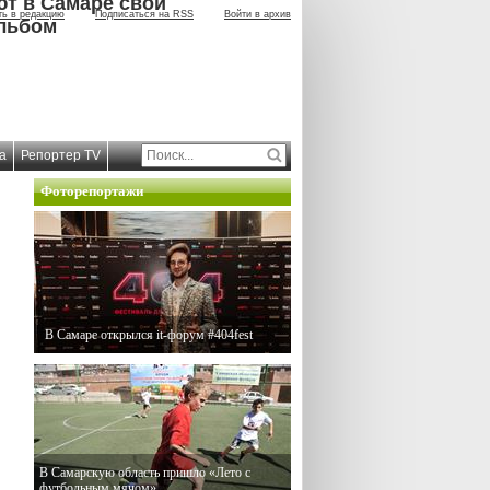
ют в Самаре свой
ть в редакцию
Подписаться на RSS
Войти в архив
льбом
а
Репортер TV
Фоторепортажи
В Самаре открылся it-форум #404fest
В Самарскую область пришло «Лето с
футбольным мячом»