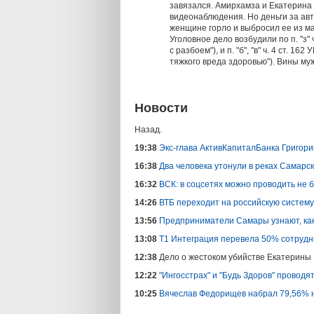
завязался. Амирхамза и Екатерина
видеонаблюдения. Но деньги за авт
женщине горло и выбросил ее из м
Уголовное дело возбудили по п. "з"
с разбоем"), и п. "б", "в" ч. 4 ст.
тяжкого вреда здоровью"). Вины му
Новости
Назад.
19:38
Экс-глава АктивКапиталБанка Григори
16:38
Два человека утонули в реках Самарс
16:32
ВСК: в соцсетях можно проводить не б
14:26
ВТБ переходит на российскую систему
13:56
Предприниматели Самары узнают, как
13:08
Т1 Интеграция перевела 50% сотрудн
12:38
Дело о жестоком убийстве Екатерины 
12:22
"Ингосстрах" и "Будь Здоров" проводя
10:25
Вячеслав Федорищев набрал 79,56% 