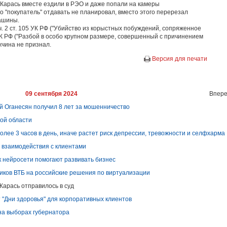
 Карась вместе ездили в РЭО и даже попали на камеры
о "покупатель" отдавать не планировал, вместо этого перерезал
ашины.
 ч. 2 ст. 105 УК РФ ("Убийство из корыстных побуждений, сопряженное
 162 УК РФ ("Разбой в особо крупном размере, совершенный с причинением
жчина не признал.
Версия для печати
09 сентября 2024
Впере
й Оганесян получил 8 лет за мошенничество
кой области
олее 3 часов в день, иначе растет риск депрессии, тревожности и селфхарма
 взаимодействия с клиентами
 нейросети помогают развивать бизнес
иков ВТБ на российские решения по виртуализации
Карась отправилось в суд
т "Дни здоровья" для корпоративных клиентов
на выборах губернатора