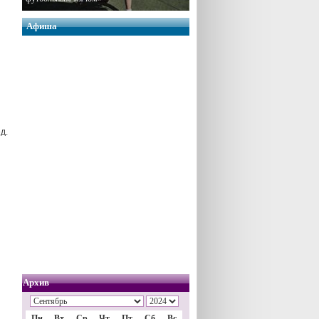
Афиша
д.
Архив
Пн
Вт
Ср
Чт
Пт
Сб
Вс