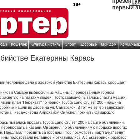
презенту
16+
Написа
первый а
юди
Кошелек
Культура и стиль
Спорт
Здоровье
Мой дом
Коммуналк
убийстве Екатерины Карась
или уголовное дело о жестоком убийстве Екатерины Карась, сообщает
 Водников в Самаре выбросили из машины с перерезанным горлом
 засветло на глазах у людей. Пострадавшую пытались спасти медики,
явили план "Перехват" по черной Toyota Land Cruiser 200 - машина
рожник нашли во дворе на ул. Самарской. В тот же вечер задержали
истана Гиесджонзода Амирхамзу. Он успел покинуть Самарскую
.
рась пыталась продать Toyota Land Cruiser 200 на сайте объявлений.
и перепродать в Казани. Он звонил по объявлениям о продаже дорогих
. Предлагал поездить за городом, чтоб посмотреть, как "тачка" ведет
ужчины подозревали неладное и отказывались. А с Екатериной разговор