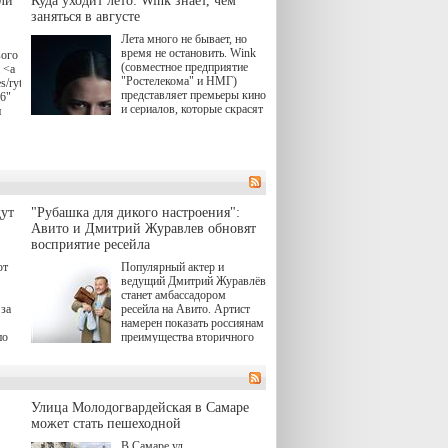
ли
Куда уходит лето: Wink знает, чем
заняться в августе
Лета много не бывает, но
время не остановить. Wink
вого
(совместное предприятие
 <a
"Ростелекома" и НМГ)
s/rytsari-
представляет премьеры кино
26"
и сериалов, которые скрасят
и
удлиняющиеся вечера
последнего летнего месяца.
атра
И пусть <a
href="https://wink.ru/series/kholod-
ма"
year-2026"
target="_blank">"Холод"
</a> (18+) останется только
вные
ут
"Рубашка для дикого настроения":
на экране — весь август по
ли
Авито и Дмитрий Журавлев обновят
четвергам продолжат
восприятие ресейла
выходить новые эпизоды
сериала, в котором
юк,
ют
Популярный актер и
беспощадным возмездием в
ьма
ведущий Дмитрий Журавлёв
духе графа Монте-Кристо
станет амбассадором
занимается наша
за
ресейла на Авито. Артист
современница.
намерен показать россиянам
, а
по
преимущества вторичного
ов,
рынка и сделать покупку
тобы
товаров с историей нормой
лия
для современного и умного
й.
тно,
человека.
а"
Улица Молодогвардейская в Самаре
ов
может стать пешеходной
 "И
В Самаре ул.