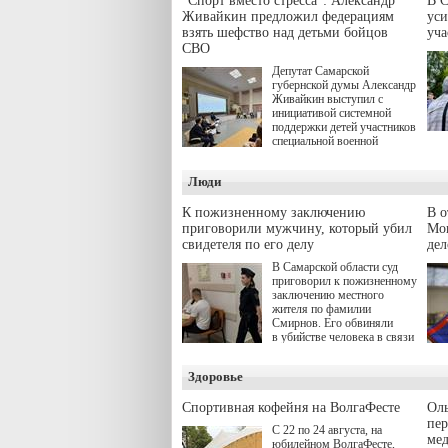
"Спорт вместо стресса": Александр
В С
Живайкин предложил федерациям
уси
взять шефство над детьми бойцов
уч
СВО
Депутат Самарской
губернской думы Александр
Живайкин выступил с
инициативой системной
поддержки детей участников
специальной военной
операции через спортивные
секции. Он озвучил ее на
Люди
стратегической сессии
"Помощь фронту и семьям
участников СВО", которая
К пожизненному заключению
В 
прошла в Отрадном 7
приговорили мужчину, который убил
Моц
августа.
свидетеля по его делу
дел
В Самарской области суд
приговорил к пожизненному
заключению местного
жителя по фамилии
Смирнов. Его обвиняли
в убийстве человека в связи
с выполнением
им общественного долга.
Здоровье
Спортивная кофейня на ВолгаФесте
Оль
пер
С 22 по 24 августа, на
ме
юбилейном ВолгаФесте,