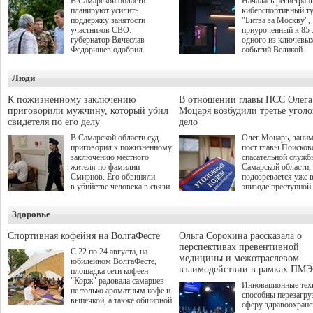
В Самарской области
Началась регистрац
планируют усилить
киберспортивный т
поддержку занятости
"Битва за Москву",
участников СВО:
приуроченный к 85
губернатор Вячеслав
одного из ключевы
Федорищев одобрил
событий Великой
инициативы депутата
Отечественной войн
Самарской Губернской
Организаторами
Люди
Думы Александра
соревнования по он
Живайкина, направленные
игре "Мир танков"
на трудоустройство и более
выступили "Ростеле
К пожизненному заключению
В отношении главы ПСС Олега
спокойную адаптацию к
партия "Единая Рос
приговорили мужчину, который убил
Моцаря возбудили третье угол
мирной жизни.
игровая студия "Лес
свидетеля по его делу
дело
Музей Победы.
В Самарской области суд
Олег Моцарь, зани
приговорил к пожизненному
пост главы Поисков
заключению местного
спасательной служб
жителя по фамилии
Самарской области,
Смирнов. Его обвиняли
подозревается уже 
в убийстве человека в связи
эпизоде преступной
с выполнением
деятельности. Возб
им общественного долга.
третье уголовное де
Здоровье
о превышении полн
а сам он находится
Спортивная кофейня на ВолгаФесте
Ольга Сорокина рассказала о
перспективах превентивной
С 22 по 24 августа, на
медицины и межотраслевом
юбилейном ВолгаФесте,
взаимодействии в рамках ПМЭ
площадка сети кофеен
"Корж" радовала самарцев
Инновационные тех
не только ароматным кофе и
способны перезагру
выпечкой, а также обширной
сферу здравоохран
оздоровительной