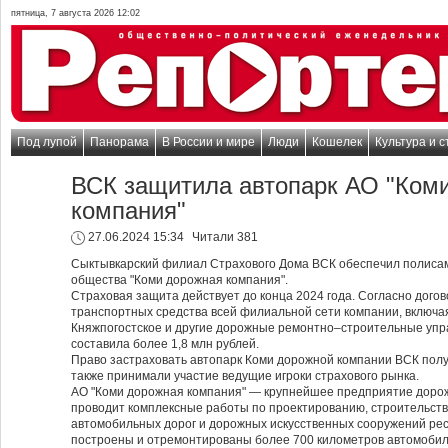
пятница, 7 августа 2026 12:02
Под лупой
Панорама
В России и мире
Люди
Кошелек
Культура и с
ВСК защитила автопарк АО "Ком
компания"
27.06.2024 15:34
Читали 381
Сыктывкарский филиал Страхового Дома ВСК обеспечил полиса
общества "Коми дорожная компания".
Страховая защита действует до конца 2024 года. Согласно дог
транспортных средства всей филиальной сети компании, включа
Княжпогостское и другие дорожные ремонтно–строительные упр
составила более 1,8 млн рублей.
Право застраховать автопарк Коми дорожной компании ВСК получ
также принимали участие ведущие игроки страхового рынка.
АО "Коми дорожная компания" — крупнейшее предприятие дорож
проводит комплексные работы по проектированию, строительств
автомобильных дорог и дорожных искусственных сооружений ре
построены и отремонтированы более 700 километров автомобиль