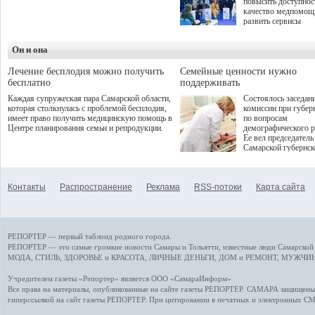
повысить доступнос
программой. Спортивный
качество медпомощ
дебют пришёлся на начало
развить сервисы
летнего сезона. Команда
превентивной меди
сети кофеен ввела активную
Однако сфера MedT
деятельность в жизни для
Он и она
сталкивается с
гостей и самарцев.
определенными бар
К ним можно отнес
Лечение бесплодия можно получить
Семейные ценности нужно
регуляторные огран
бесплатно
поддерживать
этические вопросы,
Каждая супружеская пара Самарской области,
Состоялось заседан
возникающие при ра
которая столкнулась с проблемой бесплодия,
комиссии при губер
данными пациентов
имеет право получить медицинскую помощь в
по вопросам
более динамичного 
Центре планирования семьи и репродукции.
демографического р
проникновения инн
Ее вел председатель
сегмент необходимо
Самарской губернс
отраслевое взаимод
Виктор Сазонов.
государства, медиц
клиник и страховых
компаний. Об этом
Контакты
Распространение
Реклама
RSS-потоки
Карта сайта
рассказала Ольга С
член Совета директ
Страхового Дома В
ходе сессии "Развит
медицинских техно
РЕПОРТЕР — первый таблоид родного города.
ключ к повышению
качества жизни" в 
РЕПОРТЕР — это
самые громкие новости
Самары и Тольятти,
известные люди
Самарской 
ПМЭФ 2025. В дис
МОДА, СТИЛЬ
,
ЗДОРОВЬЕ и КРАСОТА
,
ЛИЧНЫЕ ДЕНЬГИ
,
ДОМ и РЕМОНТ
,
МУЖЧИН
также приняли учас
Министр здравоохр
Учредителем газеты «Репортер» является ООО «СамараИнформ»
РФ Михаил Мурашк
Все права на материалы, опубликованные на сайте газеты
РЕПОРТЕР
. САМАРА защищены. 
представители
гиперссылкой на сайт газеты РЕПОРТЕР. При цитировании в печатных и электронных С
Государственной Д