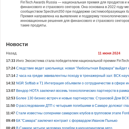
FinTech Awards Russia — национальная премия для продуктов и 
финансового и страхового секторов. Она основана в 2022 году 
сообществом Spectrum350 при поддержке системообразующих ба
Премия направлена на выявление и поддержку технологических
инновационные решения для финансового и страхового секторов
такие продукты.
Новости
Назад.
11 июня 2024
17:33
Инго Экосистема стала победителем национальной премии FinTech
17:24
Следствие ведет школьница: новая "Любопытная Варвара" выйдет на
17:14
2 часа на грядке эквивалентны походу в тренажерный зал: ВСК нау
14:32
NGR Softlab и Т1 Интеграция объявили о сотрудничестве в сфере
13:07
Вендор НОТА заключил восемь технологических партнерств в рам
12:53
Более 130 бизнес-встреч и новые партнерства: Страховой Дом ВС
11:50
О расследовании ДТП с четырьмя погибшими в Самаре доложат гла
11:47
Стали известны соперники самарских клубов в групповом этапе Fonb
09:49
БК "Самара" заключил контракт с форвардом Иваном Пынько
08:49
В Самаре четыре человека погибли в каршеринговом авто