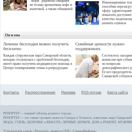
"Корж" радовала самарцев
Инновационные тех
не только ароматным кофе и
способны перезагру
выпечкой, а также обширной
сферу здравоохран
оздоровительной
повысить доступнос
программой. Спортивный
качество медпомощ
дебют пришёлся на начало
развить сервисы
летнего сезона. Команда
превентивной меди
сети кофеен ввела активную
Однако сфера MedT
деятельность в жизни для
Он и она
сталкивается с
гостей и самарцев.
определенными бар
К ним можно отнес
Лечение бесплодия можно получить
Семейные ценности нужно
регуляторные огран
бесплатно
поддерживать
этические вопросы,
Каждая супружеская пара Самарской области,
Состоялось заседан
возникающие при ра
которая столкнулась с проблемой бесплодия,
комиссии при губер
данными пациентов
имеет право получить медицинскую помощь в
по вопросам
более динамичного 
Центре планирования семьи и репродукции.
демографического р
проникновения инн
Ее вел председатель
сегмент необходимо
Самарской губернс
отраслевое взаимод
Виктор Сазонов.
государства, медиц
клиник и страховых
компаний. Об этом
Контакты
Распространение
Реклама
RSS-потоки
Карта сайта
рассказала Ольга С
член Совета директ
Страхового Дома В
ходе сессии "Развит
медицинских техно
РЕПОРТЕР — первый таблоид родного города.
ключ к повышению
качества жизни" в 
РЕПОРТЕР — это
самые громкие новости
Самары и Тольятти,
известные люди
Самарской 
ПМЭФ 2025. В дис
МОДА, СТИЛЬ
,
ЗДОРОВЬЕ и КРАСОТА
,
ЛИЧНЫЕ ДЕНЬГИ
,
ДОМ и РЕМОНТ
,
МУЖЧИН
также приняли учас
Министр здравоохр
Учредителем газеты «Репортер» является ООО «СамараИнформ»