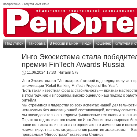
воскресенье, 9 августа 2026 16:32
Под лупой
Панорама
В России и мире
Люди
Кошелек
Культура и с
Инго Экосистема стала победите
премии FinTech Awards Russia
11.06.2024 17:33
Читали 578
Инго Экосистема от "Ингосстраха" второй год подряд получает п
в номинации "Retail Banking FinTech Project of the Year".
"Есть такая известная фраза: стабильность — признак мастерств
в этом году, как и в прошлом, высоко оценило наш подход к раб
ритейла.
Мы стремимся к лидерству во всех аспектах нашей деятельности
немыслима без инновационной составляющей, поэтому совместн
мы последовательно внедряем финансовые технологии в наш ком
То, что за год количество клиентов Инго Экосистемы выросло бол
наши пользователи позитивно оценивают те изменения и нововв
комментирует начальник управления развития экосистемы — Ви
программам "Ингосстраха" Екатерина Снигирь.