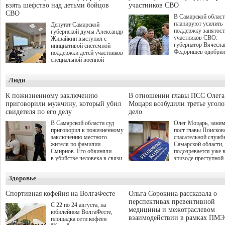
взять шефство над детьми бойцов
участников СВО
СВО
В Самарской област
планируют усилить
Депутат Самарской
поддержку занятост
губернской думы Александр
участников СВО:
Живайкин выступил с
губернатор Вячесла
инициативой системной
Федорищев одобри
поддержки детей участников
инициативы депутат
специальной военной
Самарской Губернс
операции через спортивные
Думы Александра
секции. Он озвучил ее на
Люди
Живайкина, направ
стратегической сессии
на трудоустройство 
"Помощь фронту и семьям
спокойную адаптац
участников СВО", которая
К пожизненному заключению
В отношении главы ПСС Олега
мирной жизни.
прошла в Отрадном 7
приговорили мужчину, который убил
Моцаря возбудили третье угол
августа.
свидетеля по его делу
дело
В Самарской области суд
Олег Моцарь, зани
приговорил к пожизненному
пост главы Поисков
заключению местного
спасательной служб
жителя по фамилии
Самарской области,
Смирнов. Его обвиняли
подозревается уже 
в убийстве человека в связи
эпизоде преступной
с выполнением
деятельности. Возб
им общественного долга.
третье уголовное де
Здоровье
о превышении полн
а сам он находится
Спортивная кофейня на ВолгаФесте
Ольга Сорокина рассказала о
перспективах превентивной
С 22 по 24 августа, на
медицины и межотраслевом
юбилейном ВолгаФесте,
взаимодействии в рамках ПМЭ
площадка сети кофеен