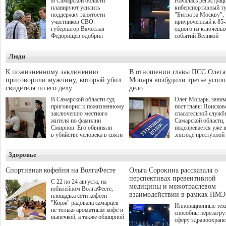
В Самарской области
Началась регистрац
планируют усилить
киберспортивный т
поддержку занятости
"Битва за Москву",
участников СВО:
приуроченный к 85
губернатор Вячеслав
одного из ключевы
Федорищев одобрил
событий Великой
инициативы депутата
Отечественной войн
Самарской Губернской
Организаторами
Люди
Думы Александра
соревнования по он
Живайкина, направленные
игре "Мир танков"
на трудоустройство и более
выступили "Ростеле
К пожизненному заключению
В отношении главы ПСС Олега
спокойную адаптацию к
партия "Единая Рос
приговорили мужчину, который убил
Моцаря возбудили третье угол
мирной жизни.
игровая студия "Лес
свидетеля по его делу
дело
Музей Победы.
В Самарской области суд
Олег Моцарь, зани
приговорил к пожизненному
пост главы Поисков
заключению местного
спасательной служб
жителя по фамилии
Самарской области,
Смирнов. Его обвиняли
подозревается уже 
в убийстве человека в связи
эпизоде преступной
с выполнением
деятельности. Возб
им общественного долга.
третье уголовное де
Здоровье
о превышении полн
а сам он находится
Спортивная кофейня на ВолгаФесте
Ольга Сорокина рассказала о
перспективах превентивной
С 22 по 24 августа, на
медицины и межотраслевом
юбилейном ВолгаФесте,
взаимодействии в рамках ПМЭ
площадка сети кофеен
"Корж" радовала самарцев
Инновационные тех
не только ароматным кофе и
способны перезагру
выпечкой, а также обширной
сферу здравоохран
оздоровительной