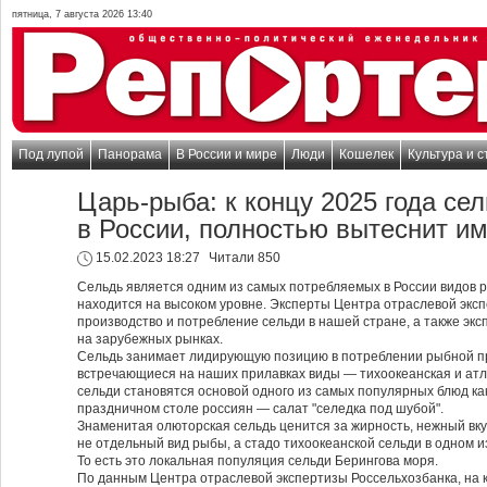
пятница, 7 августа 2026 13:40
Под лупой
Панорама
В России и мире
Люди
Кошелек
Культура и с
Царь-рыба: к концу 2025 года се
в России, полностью вытеснит и
15.02.2023 18:27
Читали 850
Сельдь является одним из самых потребляемых в России видов ры
находится на высоком уровне. Эксперты Центра отраслевой экс
производство и потребление сельди в нашей стране, а также эк
на зарубежных рынках.
Сельдь занимает лидирующую позицию в потреблении рыбной пр
встречающиеся на наших прилавках виды — тихоокеанская и атл
сельди становятся основой одного из самых популярных блюд как
праздничном столе россиян — салат "селедка под шубой".
Знаменитая олюторская сельдь ценится за жирность, нежный вку
не отдельный вид рыбы, а стадо тихоокеанской сельди в одном и
То есть это локальная популяция сельди Берингова моря.
По данным Центра отраслевой экспертизы Россельхозбанка, на к