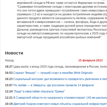
мороженой сельди в РФ все также остаются Фарерские острова.
"Сравнивая потребление сельди с некоторыми другими источника
что оно почти вдвое превышает потребление таких немассовых в
(примерно 1,5 кг) и находится на уровне потребления индейки (
данного продукта является насыщенность белком, содержание б
витаминов B и микроэлементов — селена, фосфора, йода и други
характеристики, а также традиции русской кухни определяют по
Дальнов, руководитель Центра отраслевой экспертизы Россель
сельди на импортозамещение, по нашим прогнозам, к 2025 году
импортной сельди продукцией российских рыбных компаний".
Новости
Назад.
15 февраля 2023
18:27
Царь-рыба: к концу 2025 года сельдь, произведенная в России, по
16:53
Сериал "‎Фишер"‎ — лучший старт в линейке Wink Originals
16:23
Социальный контракт дал возможность превратить увлечение в лю
15:07
По любви — в Эмираты: где россияне провели 14 февраля
12:24
"Лада" в овертайме обыграла "Ермак"
12:21
В Самарской области по нацпроекту отремонтируют 140 км школьн
10:19
Дмитрий Азаров осмотрел новые объекты социальной инфраструкт