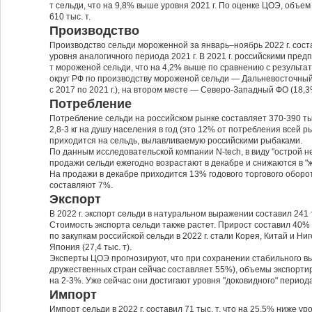
т сельди, что на 9,8% выше уровня 2021 г. По оценке ЦОЭ, объем 
610 тыс. т.
Производство
Производство сельди мороженной за январь–ноябрь 2022 г. соста
уровня аналогичного периода 2021 г. В 2021 г. российскими пре
т мороженой сельди, что на 4,2% выше по сравнению с результ
округ РФ по производству мороженой сельди — Дальневосточный
с 2017 по 2021 г.), на втором месте — Северо-Западный ФО (18,3
Потребление
Потребление сельди на российском рынке составляет 370-390 тыс
2,8-3 кг на душу населения в год (это 12% от потребления всей р
приходится на сельдь, вылавливаемую российскими рыбаками.
По данным исследовательской компании N-tech, в виду "острой н
продажи сельди ежегодно возрастают в декабре и снижаются в "ж
На продажи в декабре приходится 13% годового торгового оборот
составляют 7%.
Экспорт
В 2022 г. экспорт сельди в натуральном выражении составил 241 т
Стоимость экспорта сельди также растет. Прирост составил 40% 
по закупкам российской сельди в 2022 г. стали Корея, Китай и Н
Япония (27,4 тыс. т).
Эксперты ЦОЭ прогнозируют, что при сохранении стабильного вы
дружественных стран сейчас составляет 55%), объемы экспортир
на 2-3%. Уже сейчас они достигают уровня "доковидного" периода
Импорт
Импорт сельди в 2022 г. составил 71 тыс. т, что на 25,5% ниже у