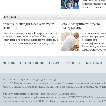
повысить доступнос
программой. Спортивный
качество медпомощ
дебют пришёлся на начало
развить сервисы
летнего сезона. Команда
превентивной меди
сети кофеен ввела активную
Однако сфера MedT
деятельность в жизни для
Он и она
сталкивается с
гостей и самарцев.
определенными бар
К ним можно отнес
Лечение бесплодия можно получить
Семейные ценности нужно
регуляторные огран
бесплатно
поддерживать
этические вопросы,
Каждая супружеская пара Самарской области,
Состоялось заседан
возникающие при ра
которая столкнулась с проблемой бесплодия,
комиссии при губер
данными пациентов
имеет право получить медицинскую помощь в
по вопросам
более динамичного 
Центре планирования семьи и репродукции.
демографического р
проникновения инн
Ее вел председатель
сегмент необходимо
Самарской губернс
отраслевое взаимод
Виктор Сазонов.
государства, медиц
клиник и страховых
компаний. Об этом
Контакты
Распространение
Реклама
RSS-потоки
Карта сайта
рассказала Ольга С
член Совета директ
Страхового Дома В
ходе сессии "Развит
медицинских техно
РЕПОРТЕР — первый таблоид родного города.
ключ к повышению
качества жизни" в 
РЕПОРТЕР — это
самые громкие новости
Самары и Тольятти,
известные люди
Самарской 
ПМЭФ 2025. В дис
МОДА, СТИЛЬ
,
ЗДОРОВЬЕ и КРАСОТА
,
ЛИЧНЫЕ ДЕНЬГИ
,
ДОМ и РЕМОНТ
,
МУЖЧИН
также приняли учас
Министр здравоохр
Учредителем газеты «Репортер» является ООО «СамараИнформ»
РФ Михаил Мурашк
Все права на материалы, опубликованные на сайте газеты
РЕПОРТЕР
. САМАРА защищены. 
представители
гиперссылкой на сайт газеты РЕПОРТЕР. При цитировании в печатных и электронных С
Государственной Д