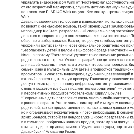
управлять видеосервисом Wink от "Ростелекома" (доступность к
от его возрастной маркировки), слушать детскую музыку или ауди
пользователи ELARI 4G Wink получат бесплатную трехмесячную 
Wink.
Девайс поддерживает голосовые и видеозвонки, но только с по
позвонят с незнакомого номера, такой звонок будет заблокирова
мессенджер KidGram, разработанный специально под потребнос
делиться с подрастающим поколением полезным контентом из Te
общение и выбор каналов. Важно, что доступ к любому контенту 
уроков или других занятий через специальное родительское при
"Безопасность детей в целом и в цифровой среде в частности —
Именно поэтому "Ростелеком" уделяет такое внимание развитию
родительского контроля. Участие в разработке детских часов с
для нашей команды пилотным и очень интересным проектом. Вид
семьей, кино и мультфильмы для детей и подростков традиционн
просмотров. В Wink есть видеоуроки, аудиокниги, развивающий и
который прошел тщательную проверку. Голосовое управление о
доступ только к разрешенному цифровому контенту в зависимости
с новым гаджетом все будет под контролем родителей", — отмет
и перспективных продуктов "Ростелекома" Кирилл Брылёв.
"Современные дети потребляют очень много онлайн-контента, к
с раннего возраста. Умные часы с сим-картой и модулем навига
родителей, так как предоставляют не только важные данные о м
но и ограничивают нежелательный поток информации. В сегменте
ярких брендов. Устройства вендора уже широко представлены как
и в самых разнообразных каналах продаж, поэтому они доступны
отмечает директор департамента "Аудио, аксессуары, портативн
Дистрибуция" Александр Розов.