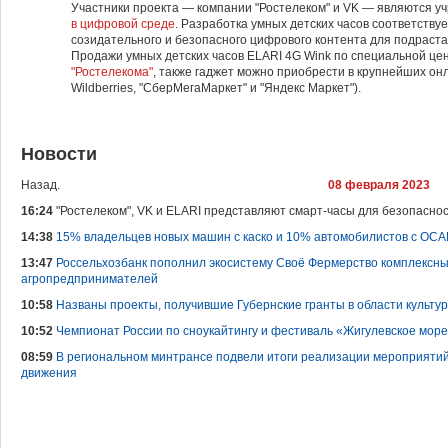
Участники проекта — компании "Ростелеком" и VK — являются 
в цифровой среде
. Разработка умных детских часов соответств
созидательного и безопасного цифрового контента для подраст
Продажи умных детских часов ELARI 4G Wink по специальной це
"Ростелекома"
, также гаджет можно приобрести в крупнейших он
Wildberries, "СберМегаМаркет" и "Яндекс Маркет").
Новости
Назад.
08 февраля 2023
16:24
"Ростелеком", VK и ELARI представляют смарт-часы для безопасно
14:38
15% владельцев новых машин с каско и 10% автомобилистов с ОС
13:47
Россельхозбанк пополнил экосистему Своё Фермерство комплекс
агропредпринимателей
10:58
Названы проекты, получившие Губернские гранты в области культур
10:52
Чемпионат России по сноукайтингу и фестиваль «Жигулевское мор
08:59
В региональном минтрансе подвели итоги реализации мероприяти
движения