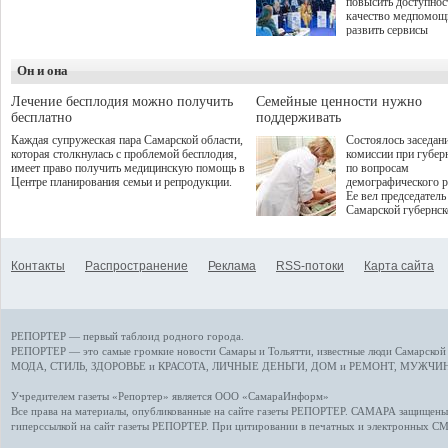
повысить доступнос
программой. Спортивный
качество медпомощ
дебют пришёлся на начало
развить сервисы
летнего сезона. Команда
превентивной меди
сети кофеен ввела активную
Однако сфера MedT
деятельность в жизни для
Он и она
сталкивается с
гостей и самарцев.
определенными бар
К ним можно отнес
Лечение бесплодия можно получить
Семейные ценности нужно
регуляторные огран
бесплатно
поддерживать
этические вопросы,
Каждая супружеская пара Самарской области,
Состоялось заседан
возникающие при ра
которая столкнулась с проблемой бесплодия,
комиссии при губер
данными пациентов
имеет право получить медицинскую помощь в
по вопросам
более динамичного 
Центре планирования семьи и репродукции.
демографического р
проникновения инн
Ее вел председатель
сегмент необходимо
Самарской губернс
отраслевое взаимод
Виктор Сазонов.
государства, медиц
клиник и страховых
компаний. Об этом
Контакты
Распространение
Реклама
RSS-потоки
Карта сайта
рассказала Ольга С
член Совета директ
Страхового Дома В
ходе сессии "Развит
медицинских техно
РЕПОРТЕР — первый таблоид родного города.
ключ к повышению
качества жизни" в 
РЕПОРТЕР — это
самые громкие новости
Самары и Тольятти,
известные люди
Самарской 
ПМЭФ 2025. В дис
МОДА, СТИЛЬ
,
ЗДОРОВЬЕ и КРАСОТА
,
ЛИЧНЫЕ ДЕНЬГИ
,
ДОМ и РЕМОНТ
,
МУЖЧИН
также приняли учас
Министр здравоохр
Учредителем газеты «Репортер» является ООО «СамараИнформ»
РФ Михаил Мурашк
Все права на материалы, опубликованные на сайте газеты
РЕПОРТЕР
. САМАРА защищены. 
представители
гиперссылкой на сайт газеты РЕПОРТЕР. При цитировании в печатных и электронных С
Государственной Д