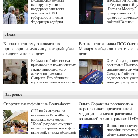
В Самарской области
Началась регистрац
планируют усилить
киберспортивный т
поддержку занятости
"Битва за Москву",
участников СВО:
приуроченный к 85
губернатор Вячеслав
одного из ключевы
Федорищев одобрил
событий Великой
инициативы депутата
Отечественной войн
Самарской Губернской
Организаторами
Люди
Думы Александра
соревнования по он
Живайкина, направленные
игре "Мир танков"
на трудоустройство и более
выступили "Ростеле
К пожизненному заключению
В отношении главы ПСС Олега
спокойную адаптацию к
партия "Единая Рос
приговорили мужчину, который убил
Моцаря возбудили третье угол
мирной жизни.
игровая студия "Лес
свидетеля по его делу
дело
Музей Победы.
В Самарской области суд
Олег Моцарь, зани
приговорил к пожизненному
пост главы Поисков
заключению местного
спасательной служб
жителя по фамилии
Самарской области,
Смирнов. Его обвиняли
подозревается уже 
в убийстве человека в связи
эпизоде преступной
с выполнением
деятельности. Возб
им общественного долга.
третье уголовное де
Здоровье
о превышении полн
а сам он находится
Спортивная кофейня на ВолгаФесте
Ольга Сорокина рассказала о
перспективах превентивной
С 22 по 24 августа, на
медицины и межотраслевом
юбилейном ВолгаФесте,
взаимодействии в рамках ПМЭ
площадка сети кофеен
"Корж" радовала самарцев
Инновационные тех
не только ароматным кофе и
способны перезагру
выпечкой, а также обширной
сферу здравоохран
оздоровительной