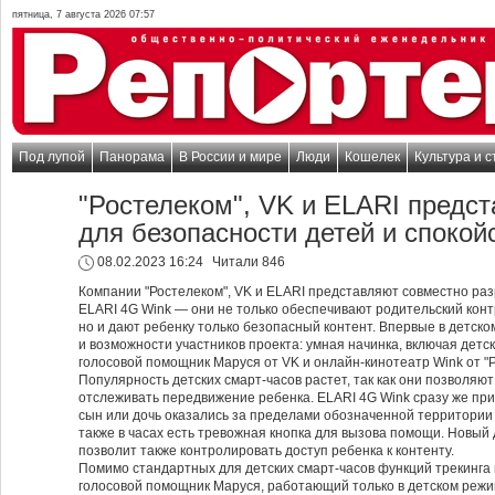
пятница, 7 августа 2026 07:57
Под лупой
Панорама
В России и мире
Люди
Кошелек
Культура и с
"Ростелеком", VK и ELARI предс
для безопасности детей и спокой
08.02.2023 16:24
Читали 846
Компании "Ростелеком", VK и ELARI представляют совместно ра
ELARI 4G Wink — они не только обеспечивают родительский кон
но и дают ребенку только безопасный контент. Впервые в детск
и возможности участников проекта: умная начинка, включая детс
голосовой помощник Маруся от VK и онлайн-кинотеатр Wink от "
Популярность детских смарт-часов растет, так как они позволя
отслеживать передвижение ребенка. ELARI 4G Wink сразу же п
сын или дочь оказались за пределами обозначенной территории
также в часах есть тревожная кнопка для вызова помощи. Новый 
позволит также контролировать доступ ребенка к контенту.
Помимо стандартных для детских смарт-часов функций трекинга 
голосовой помощник Маруся, работающий только в детском реж