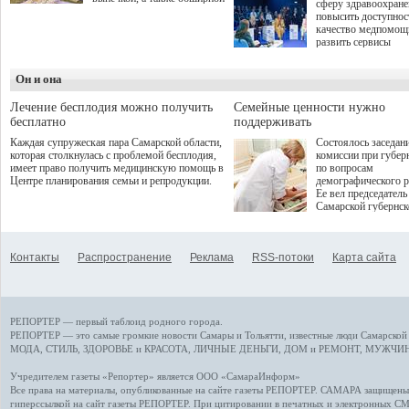
сферу здравоохран
оздоровительной
повысить доступнос
программой. Спортивный
качество медпомощ
дебют пришёлся на начало
развить сервисы
летнего сезона. Команда
превентивной меди
сети кофеен ввела активную
Однако сфера MedT
деятельность в жизни для
Он и она
сталкивается с
гостей и самарцев.
определенными бар
К ним можно отнес
Лечение бесплодия можно получить
Семейные ценности нужно
регуляторные огран
бесплатно
поддерживать
этические вопросы,
Каждая супружеская пара Самарской области,
Состоялось заседан
возникающие при ра
которая столкнулась с проблемой бесплодия,
комиссии при губер
данными пациентов
имеет право получить медицинскую помощь в
по вопросам
более динамичного 
Центре планирования семьи и репродукции.
демографического р
проникновения инн
Ее вел председатель
сегмент необходимо
Самарской губернс
отраслевое взаимод
Виктор Сазонов.
государства, медиц
клиник и страховых
компаний. Об этом
Контакты
Распространение
Реклама
RSS-потоки
Карта сайта
рассказала Ольга С
член Совета директ
Страхового Дома В
ходе сессии "Развит
медицинских техно
РЕПОРТЕР — первый таблоид родного города.
ключ к повышению
качества жизни" в 
РЕПОРТЕР — это
самые громкие новости
Самары и Тольятти,
известные люди
Самарской 
ПМЭФ 2025. В дис
МОДА, СТИЛЬ
,
ЗДОРОВЬЕ и КРАСОТА
,
ЛИЧНЫЕ ДЕНЬГИ
,
ДОМ и РЕМОНТ
,
МУЖЧИН
также приняли учас
Министр здравоохр
Учредителем газеты «Репортер» является ООО «СамараИнформ»
РФ Михаил Мурашк
Все права на материалы, опубликованные на сайте газеты
РЕПОРТЕР
. САМАРА защищены. 
представители
гиперссылкой на сайт газеты РЕПОРТЕР. При цитировании в печатных и электронных С