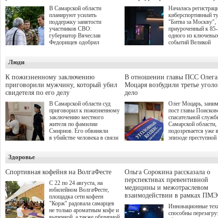
В Самарской области
Началась регистрац
планируют усилить
киберспортивный т
поддержку занятости
"Битва за Москву",
участников СВО:
приуроченный к 85
губернатор Вячеслав
одного из ключевы
Федорищев одобрил
событий Великой
инициативы депутата
Отечественной войн
Самарской Губернской
Организаторами
Люди
Думы Александра
соревнования по он
Живайкина, направленные
игре "Мир танков"
на трудоустройство и более
выступили "Ростеле
К пожизненному заключению
В отношении главы ПСС Олега
спокойную адаптацию к
партия "Единая Рос
приговорили мужчину, который убил
Моцаря возбудили третье угол
мирной жизни.
игровая студия "Лес
свидетеля по его делу
дело
Музей Победы.
В Самарской области суд
Олег Моцарь, зани
приговорил к пожизненному
пост главы Поисков
заключению местного
спасательной служб
жителя по фамилии
Самарской области,
Смирнов. Его обвиняли
подозревается уже 
в убийстве человека в связи
эпизоде преступной
с выполнением
деятельности. Возб
им общественного долга.
третье уголовное де
Здоровье
о превышении полн
а сам он находится
Спортивная кофейня на ВолгаФесте
Ольга Сорокина рассказала о
перспективах превентивной
С 22 по 24 августа, на
медицины и межотраслевом
юбилейном ВолгаФесте,
взаимодействии в рамках ПМЭ
площадка сети кофеен
"Корж" радовала самарцев
Инновационные тех
не только ароматным кофе и
способны перезагру
выпечкой, а также обширной