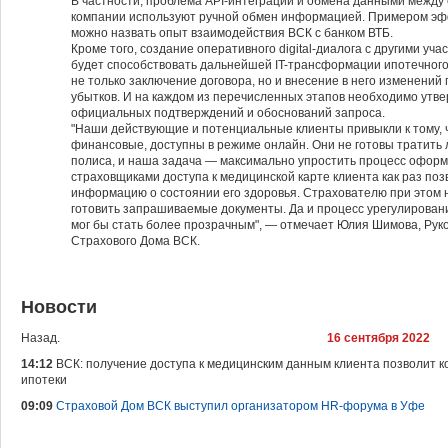
В частности, проблема API-интеграции и обмена данными между
компании используют ручной обмен информацией. Примером эф
можно назвать опыт взаимодействия ВСК с банком ВТБ.
Кроме того, создание оперативного digital-диалога с другими уч
будет способствовать дальнейшей IT-трансформации ипотечного
не только заключение договора, но и внесение в него изменений
убытков. И на каждом из перечисленных этапов необходимо утв
официальных подтверждений и обоснований запроса.
"Наши действующие и потенциальные клиенты привыкли к тому, чт
финансовые, доступны в режиме онлайн. Они не готовы тратить 
полиса, и наша задача — максимально упростить процесс оформ
страховщиками доступа к медицинской карте клиента как раз по
информацию о состоянии его здоровья. Страхователю при этом 
готовить запрашиваемые документы. Да и процесс урегулирован
мог бы стать более прозрачным", — отмечает Юлия Шимова, Рук
Страхового Дома ВСК.
Новости
Назад.
16 сентября 2022
14:12
ВСК: получение доступа к медицинским данным клиента позволит 
ипотеки
09:09
Страховой Дом ВСК выступил организатором HR-форума в Уфе