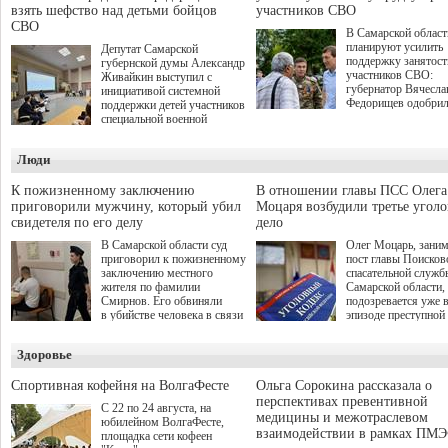
взять шефство над детьми бойцов
участников СВО
СВО
В Самарской област
планируют усилить
Депутат Самарской
поддержку занятост
губернской думы Александр
участников СВО:
Живайкин выступил с
губернатор Вячесла
инициативой системной
Федорищев одобри
поддержки детей участников
инициативы депутат
специальной военной
Самарской Губернс
операции через спортивные
Думы Александра
секции. Он озвучил ее на
Люди
Живайкина, направ
стратегической сессии
на трудоустройство 
"Помощь фронту и семьям
спокойную адаптац
участников СВО", которая
К пожизненному заключению
В отношении главы ПСС Олега
мирной жизни.
прошла в Отрадном 7
приговорили мужчину, который убил
Моцаря возбудили третье угол
августа.
свидетеля по его делу
дело
В Самарской области суд
Олег Моцарь, зани
приговорил к пожизненному
пост главы Поисков
заключению местного
спасательной служб
жителя по фамилии
Самарской области,
Смирнов. Его обвиняли
подозревается уже 
в убийстве человека в связи
эпизоде преступной
с выполнением
деятельности. Возб
им общественного долга.
третье уголовное де
Здоровье
о превышении полн
а сам он находится
Спортивная кофейня на ВолгаФесте
Ольга Сорокина рассказала о
перспективах превентивной
С 22 по 24 августа, на
медицины и межотраслевом
юбилейном ВолгаФесте,
взаимодействии в рамках ПМЭ
площадка сети кофеен