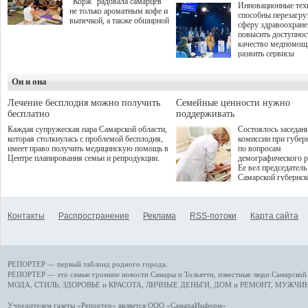
"Корж" радовала самарцев
Инновационные тех
не только ароматным кофе и
способны перезагру
выпечкой, а также обширной
сферу здравоохран
оздоровительной
повысить доступнос
программой. Спортивный
качество медпомощ
дебют пришёлся на начало
развить сервисы
летнего сезона. Команда
превентивной меди
сети кофеен ввела активную
Однако сфера MedT
деятельность в жизни для
Он и она
сталкивается с
гостей и самарцев.
определенными бар
К ним можно отнес
Лечение бесплодия можно получить
Семейные ценности нужно
регуляторные огран
бесплатно
поддерживать
этические вопросы,
Каждая супружеская пара Самарской области,
Состоялось заседан
возникающие при ра
которая столкнулась с проблемой бесплодия,
комиссии при губер
данными пациентов
имеет право получить медицинскую помощь в
по вопросам
более динамичного 
Центре планирования семьи и репродукции.
демографического р
проникновения инн
Ее вел председатель
сегмент необходимо
Самарской губернс
отраслевое взаимод
Виктор Сазонов.
государства, медиц
клиник и страховых
компаний. Об этом
Контакты
Распространение
Реклама
RSS-потоки
Карта сайта
рассказала Ольга С
член Совета директ
Страхового Дома В
ходе сессии "Развит
медицинских техно
РЕПОРТЕР — первый таблоид родного города.
ключ к повышению
качества жизни" в 
РЕПОРТЕР — это
самые громкие новости
Самары и Тольятти,
известные люди
Самарской 
ПМЭФ 2025. В дис
МОДА, СТИЛЬ
,
ЗДОРОВЬЕ и КРАСОТА
,
ЛИЧНЫЕ ДЕНЬГИ
,
ДОМ и РЕМОНТ
,
МУЖЧИН
также приняли учас
Министр здравоохр
Учредителем газеты «Репортер» является ООО «СамараИнформ»