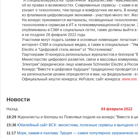
"Я специализируюсь на "практичной" журналистике - максимальн
об их правах и возможностях. Современные сервисы - с нами и в
узнают о технологиях, тем проще и комфортнее им жить. В конку
из флагманов цифровизации экономики - участвую много лет. Же
На конкурс принимаются материалы, посвященные технологиче
технологиям и сервисам в ИТ и телекоммуникационной отрасли
опубликованы в СМИ и социальных сетях, также должны выйти в 
и не позднее 28 февраля 2022 года.
Участники могут подать заявки в основные номинации: печатная 
интернет-СМИ и социальные медиа, а также в специальные - "Умн
Electric и "Цифровой стиль жизни" от "Ростелекома".
Партнерами XI конкурса региональных журналистов и блогеров "
Министерство цифрового развития, связи и массовых коммуника
Электрик" (юридическое лицо компании Schneider Electric в Росси
Конкурс "Вместе в цифровое будущее" традиционно проводится в
на региональном уровне определятся в мае, на федеральном - в
Официальный хештег конкурса: #eFuture; сайт конкурса:
www.smi.r
Новости
Назад.
04 февраля 2022
18:29
Журналисты и блогеры из Поволжья подали на конкурс "Вместе в ц
15:36
Юбилейный сайт ВСК: экосистема, полезные сервисы и выгодное с
11:17
Море, хамам и пахлава: Турция — самое популярное заграничное на