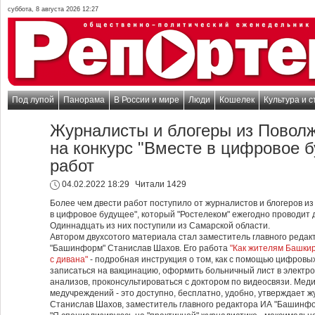
суббота, 8 августа 2026 12:27
Под лупой
Панорама
В России и мире
Люди
Кошелек
Культура и с
Журналисты и блогеры из Повол
на конкурс "Вместе в цифровое 
работ
04.02.2022 18:29
Читали 1429
Более чем двести работ поступило от журналистов и блогеров из
в цифровое будущее", который "Ростелеком" ежегодно проводит
Одиннадцать из них поступили из Самарской области.
Автором двухсотого материала стал заместитель главного реда
"Башинформ" Станислав Шахов. Его работа
"Как жителям Башкир
с дивана"
- подробная инструкция о том, как с помощью цифровых
записаться на вакцинацию, оформить больничный лист в электро
анализов, проконсультироваться с доктором по видеосвязи. Мед
медучреждений - это доступно, бесплатно, удобно, утверждает ж
Станислав Шахов, заместитель главного редактора ИА "Башинфо