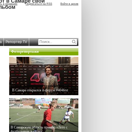
ют в Самаре свой
ть в редакцию
Подписаться на RSS
Войти в архив
льбом
а
Репортер TV
Фоторепортажи
В Самаре открылся it-форум #404fest
В Самарскую область пришло «Лето с
футбольным мячом»