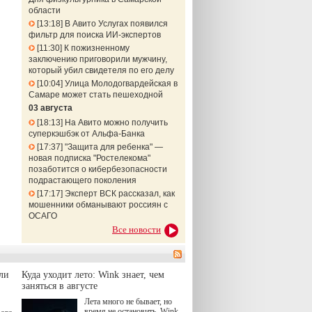
области
13:18
В Авито Услугах появился
фильтр для поиска ИИ-экспертов
11:30
К пожизненному
заключению приговорили мужчину,
который убил свидетеля по его делу
10:04
Улица Молодогвардейская в
Самаре может стать пешеходной
03 августа
18:13
На Авито можно получить
суперкэшбэк от Альфа-Банка
17:37
"Защита для ребенка" —
новая подписка "Ростелекома"
позаботится о кибербезопасности
подрастающего поколения
17:17
Эксперт ВСК рассказал, как
мошенники обманывают россиян с
ОСАГО
Все новости
ли
Куда уходит лето: Wink знает, чем
заняться в августе
Лета много не бывает, но
время не остановить. Wink