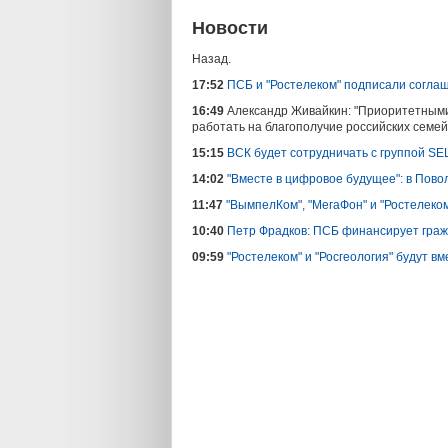
Новости
Назад.
17:52
ПСБ и "Ростелеком" подписали согла
16:49
Александр Живайкин: "Приоритетными
работать на благополучие российских семей
15:15
ВСК будет сотрудничать с группой S
14:02
"Вместе в цифровое будущее": в Пов
11:47
"ВымпелКом", "МегаФон" и "Ростелеко
10:40
Петр Фрадков: ПСБ финансирует граж
09:59
"Ростелеком" и "Росгеология" будут в