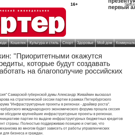
презенту
16+
Написа
первый а
юди
Кошелек
Культура и стиль
Спорт
Здоровье
Мой дом
Коммуналк
ин: "Приоритетными окажутся
редиты, которые будут создавать
аботать на благополучие российских
сия" Самарской губернской думы Александр Живайкин высказал
рова на стратегической сессии партии в рамках Петербургского
рума "Инфраструктурные проекты в регионах - драйвер роста".
етербургского международного экономического форума прошла сессия
ики обсудили крупнейшие инфраструктурные проекты в регионах.
 инициативе партии по выдаче инфраструктурных бюджетных кредитов
ент страны. Полностью поддерживаю позицию и считаю, что
механизма во многом будет зависеть от работы управленческих
и для бизнеса и граждан.