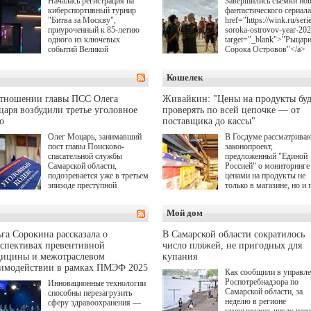
Началась регистрация на
Завершились съемки но
киберспортивный турнир
фантастического сериала
"Битва за Москву",
href="https://wink.ru/serie
приуроченный к 85-летию
soroka-ostrovov-year-20
одного из ключевых
target="_blank">"Рыцар
событий Великой
Сорока Островов"</a>
Отечественной войны.
(18+) для онлайн-киноте
Организаторами
Wink (совместное
Кошелек
соревнования по онлайн-
предприятие "Ростелеко
игре "Мир танков"
и НМГ) по мотивам
выступили "Ростелеком",
одноименного романа
отношении главы ПСС Олега
Живайкин: "Цены на продукты буд
партия "Единая Россия",
Сергея Лукьяненко. Гла
аря возбудили третье уголовное
проверять по всей цепочке — от
игровая студия "Леста" и
роли в проекте исполни
о
поставщика до кассы"
Музей Победы.
Артем Кошман, Полина
Олег Моцарь, занимавший
В Госдуме рассматрива
Гухман, Вероника
пост главы Поисково-
законопроект,
Устимова, Олег Савост
спасательной службы
предложенный "Единой
Святослав Рогожан, Куз
Самарской области,
Россией" о мониторинге 
Котрелёв, Никита
подозревается уже в третьем
ценами на продукты не
Кологривый, Елисей
эпизоде преступной
только в магазине, но и 
Чучилин, Александра
деятельности. Возбуждено
всей цепочке — от
Нестерова, Ника Жукова
третье уголовное дело
поставщика до кассы. Ч
также Михаил Пореченк
Мой дом
о превышении полномочий,
в момент резкого
Александр Обласов,
а сам он находится в СИЗО.
подорожания было поня
Дмитрий Куличков и Ю
где именно цена "поехал
Волкова в роли родителе
га Сорокина рассказала о
В Самарской области сократилось
вверх и кто её разогнал.
Режиссер-постановщик
спективах превентивной
число пляжей, не пригодных для
проекта — Егор Чичкан
дицины и межотраслевом
купания
(сериалы "Комбинация",
аимодействии в рамках ПМЭФ 2025
Как сообщили в управл
снова здравствуйте!").
Роспотребнадзора по
Инновационные технологии
Самарской области, за
способны перезагрузить
неделю в регионе
сферу здравоохранения —