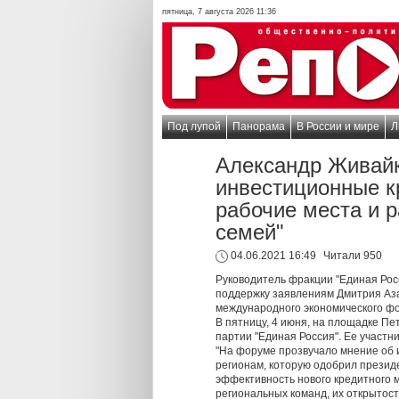
пятница, 7 августа 2026 11:36
Под лупой
Панорама
В России и мире
Л
Александр Живайк
инвестиционные к
рабочие места и р
семей"
04.06.2021 16:49
Читали 950
Руководитель фракции "Единая Рос
поддержку заявлениям Дмитрия Аза
международного экономического фо
В пятницу, 4 июня, на площадке П
партии "Единая Россия". Ее участн
"На форуме прозвучало мнение об
регионам, которую одобрил презид
эффективность нового кредитного 
региональных команд, их открытост