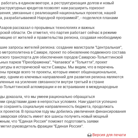
 работать в едином векторе, а реструктуризация долгов и новый
раструктурных кредитов позволят нам расширить горизонт
шения, увязанные с реализацией национальных проектов, нашей
а, разрабатываемой Народной программой", - поделился планами
Азаров рассказал о прорывных технологиях и важных
ской области. Он отметил, что партия работает сейчас в режиме
мацию от жителей и правительства региона, создавая необходимую
шие запросы жителей региона: создание магистрали "Центральная",
ию метрополитена в Самаре, проект по обновлению подвижного состава
ского транспорта для обеспечения городов Самарско-Тольяттинской
ных парков "Преображенка", "Чапаевск" и "Тольятти", проект
ктуры в исторической части Самары. Мы видим, что в перечень
ены прежде всего те проекты, которые имеют общенациональное,
ер, одним из ключевых направлений для развития региона являются
ленные на усиление связанности внутри третьей в стране
о-Тольяттинской агломерации и ее встраивание в международные
оды доказала, что мы умеем рационально обращаться
ыми средствами даже в непростых условиях. Нам удается успешно
кже сохранять социальную направленность бюджета, продолжать
ых проектов. В прошлом году мы добились увеличения финансирования
Самарская область имеет все шансы получить новый мощный
жным, что "Единая Россия" поможет подготовить заявки
тметил руководитель фракции "Единая Россия".
Версия для печати