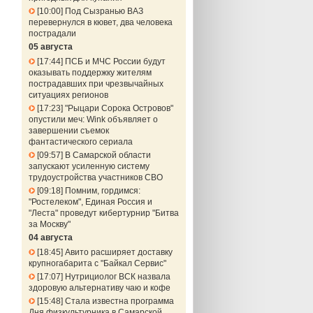
10:00
Под Сызранью ВАЗ
перевернулся в кювет, два человека
пострадали
05 августа
17:44
ПСБ и МЧС России будут
оказывать поддержку жителям
пострадавших при чрезвычайных
ситуациях регионов
17:23
"Рыцари Сорока Островов"
опустили меч: Wink объявляет о
завершении съемок
фантастического сериала
09:57
В Самарской области
запускают усиленную систему
трудоустройства участников СВО
09:18
Помним, гордимся:
"Ростелеком", Единая Россия и
"Леста" проведут кибертурнир "Битва
за Москву"
04 августа
18:45
Авито расширяет доставку
крупногабарита с "Байкал Сервис"
17:07
Нутрициолог ВСК назвала
здоровую альтернативу чаю и кофе
15:48
Стала известна программа
Дня физкультурника в Самарской