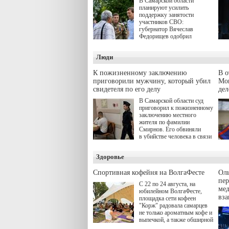
В Самарской области
планируют усилить
поддержку занятости
участников СВО:
губернатор Вячеслав
Федорищев одобрил
инициативы депутата
Самарской Губернской
Люди
Думы Александра
Живайкина, направленные
на трудоустройство и более
К пожизненному заключению
В 
спокойную адаптацию к
приговорили мужчину, который убил
Моц
мирной жизни.
свидетеля по его делу
дел
В Самарской области суд
приговорил к пожизненному
заключению местного
жителя по фамилии
Смирнов. Его обвиняли
в убийстве человека в связи
с выполнением
им общественного долга.
Здоровье
Спортивная кофейня на ВолгаФесте
Оль
пер
С 22 по 24 августа, на
ме
юбилейном ВолгаФесте,
вз
площадка сети кофеен
"Корж" радовала самарцев
не только ароматным кофе и
выпечкой, а также обширной
оздоровительной