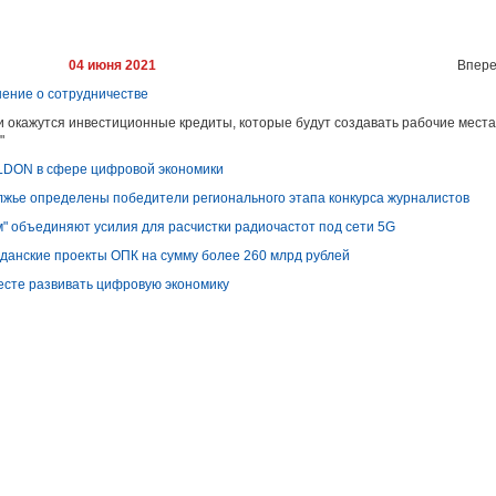
04 июня 2021
Впере
шение о сотрудничестве
 окажутся инвестиционные кредиты, которые будут создавать рабочие места
"
ELDON в сфере цифровой экономики
олжье определены победители регионального этапа конкурса журналистов
м" объединяют усилия для расчистки радиочастот под сети 5G
данские проекты ОПК на сумму более 260 млрд рублей
месте развивать цифровую экономику