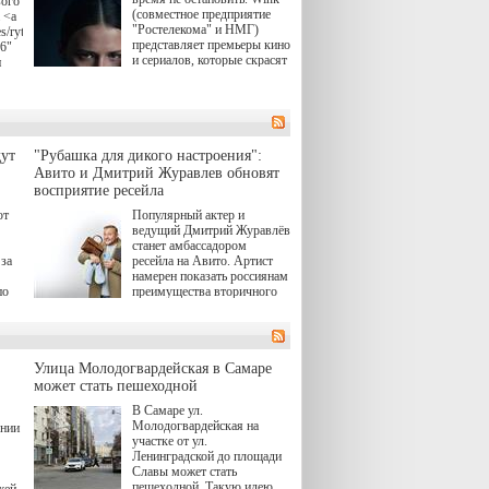
вого
(совместное предприятие
 <a
"Ростелекома" и НМГ)
s/rytsari-
представляет премьеры кино
26"
и сериалов, которые скрасят
и
удлиняющиеся вечера
последнего летнего месяца.
атра
И пусть <a
href="https://wink.ru/series/kholod-
ма"
year-2026"
target="_blank">"Холод"
ут
"Рубашка для дикого настроения":
</a> (18+) останется только
вные
Авито и Дмитрий Журавлев обновят
на экране — весь август по
ли
восприятие ресейла
четвергам продолжат
выходить новые эпизоды
ют
Популярный актер и
сериала, в котором
ведущий Дмитрий Журавлёв
юк,
беспощадным возмездием в
станет амбассадором
ьма
духе графа Монте-Кристо
за
ресейла на Авито. Артист
занимается наша
намерен показать россиянам
современница.
по
преимущества вторичного
рынка и сделать покупку
, а
тобы
товаров с историей нормой
ов,
для современного и умного
тно,
человека.
лия
а"
й.
Улица Молодогвардейская в Самаре
может стать пешеходной
ов
В Самаре ул.
 "И
Молодогвардейская на
ении
участке от ул.
Ленинградской до площади
Славы может стать
пешеходной. Такую идею