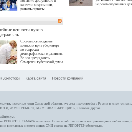
уменьшилось число пля
повысить доступность и
не рекомендованных дл
качество медпомощи,
купания.
развить сервисы
превентивной медицины.
Однако сфера MedTech
сталкивается с
определенными барьерами.
К ним можно отнести
мейные ценности нужно
регуляторные ограничения,
ддерживать
этические вопросы,
Состоялось заседание
возникающие при работе с
комиссии при губернаторе
данными пациентов. Для
по вопросам
более динамичного роста
демографического развития.
проникновения инноваций в
Ее вел председатель
сегмент необходимо кросс-
Самарской губернской думы
отраслевое взаимодействие
Виктор Сазонов.
государства, медицинских
клиник и страховых
компаний. Об этом
RSS-потоки
Карта сайта
Новости компаний
рассказала Ольга Сорокина,
член Совета директоров
Страхового Дома ВСК в
ходе сессии "Развитие
медицинских технологий —
ключ к повышению
качества жизни" в рамках
ольятти,
известные люди
Самарской области, курьезы и катастрофы
в России и мире
, основн
ПМЭФ 2025. В дискуссии
НЬГИ
,
ДОМ и РЕМОНТ
,
МУЖЧИНА и ЖЕНЩИНА
, и многое
другое
.
также приняли участие
Министр здравоохранения
араИнформ»
РФ Михаил Мурашко,
еты
РЕПОРТЕР
. САМАРА защищены. Полное либо частичное воспроизведение любых материа
представители
ании в печатных и электронных СМИ ссылка на
РЕПОРТЕР
обязательна.
Государственной Думы,