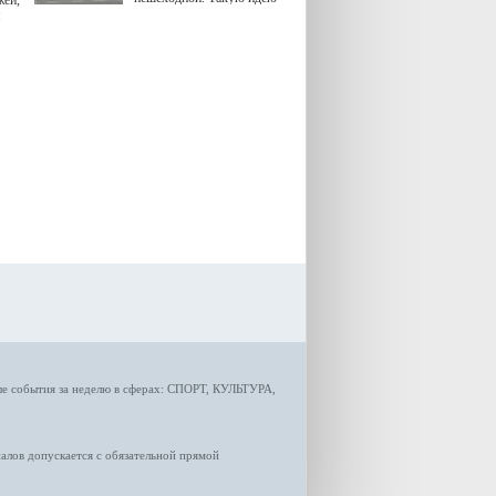
жей,
озвучила министр
я
градостроительной политики
Самарской области
Екатерина Семенова.
ые
события за неделю
в сферах:
СПОРТ
,
КУЛЬТУРА,
лов допускается с обязательной прямой