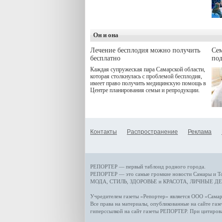
программой. Спортивный
дебют пришёлся на начало
летнего сезона. Команда
сети кофеен ввела активную
деятельность в жизни для
Он и она
гостей и самарцев.
Лечение бесплодия можно получить
Се
бесплатно
по
Каждая супружеская пара Самарской области,
которая столкнулась с проблемой бесплодия,
имеет право получить медицинскую помощь в
Центре планирования семьи и репродукции.
Контакты
Распространение
Реклама
РЕПОРТЕР — первый таблоид родного города.
РЕПОРТЕР — это
самые громкие новости
Самары и Т
МОДА, СТИЛЬ
,
ЗДОРОВЬЕ и КРАСОТА
,
ЛИЧНЫЕ ДЕ
Учредителем газеты «Репортер» является ООО «Сам
Все права на материалы, опубликованные на сайте газ
гиперссылкой на сайт газеты РЕПОРТЕР. При цитиров