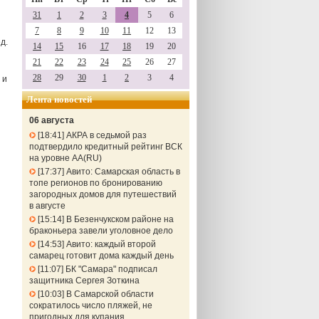
31
1
2
3
4
5
6
7
8
9
10
11
12
13
д.
14
15
16
17
18
19
20
21
22
23
24
25
26
27
28
29
30
1
2
3
4
 и
Лента новостей
06 августа
18:41
АКРА в седьмой раз
подтвердило кредитный рейтинг ВСК
на уровне АА(RU)
17:37
Авито: Самарская область в
топе регионов по бронированию
загородных домов для путешествий
в августе
15:14
В Безенчукском районе на
браконьера завели уголовное дело
14:53
Авито: каждый второй
самарец готовит дома каждый день
11:07
БК "Самара" подписал
защитника Сергея Зоткина
10:03
В Самарской области
сократилось число пляжей, не
пригодных для купания