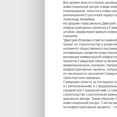
Все уровни власти и бизнес должны
инвестиционный ресурс в виде инф
планирования, запустить новые ре
региональной Стратегией лидерств
Александр Живайкин.
На форуме глава региона Дмитрий 
инфраструктурных проектах в Самар
штабов, аккумулируя важную инфор
синергию.
"Дмитрий Игоревич отметил важней
проект по строительству и развит
наземного общественного пассажир
агломерации, развитие индустриаль
реновации коммунальной инфрастру
проектов Самарской области включ
межрегиональное значение. Наприм
инфраструктурные проекты, направ
по численности населения Самарск
транспортные коридоры.
Самарская область за последние г
и с региональными, и с федеральн
справляться с нацпроектами, а та
строительство стратегически важн
дорожного фонда. Таким образом, 
инвестиционный ресурс. Считаю ва
на инфраструктурные кредиты", - о