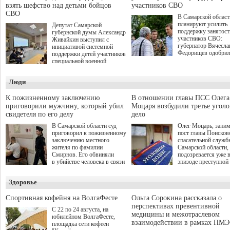
взять шефство над детьми бойцов
участников СВО
СВО
В Самарской област
планируют усилить
Депутат Самарской
поддержку занятост
губернской думы Александр
участников СВО:
Живайкин выступил с
губернатор Вячесла
инициативой системной
Федорищев одобри
поддержки детей участников
инициативы депутат
специальной военной
Самарской Губернс
операции через спортивные
Думы Александра
секции. Он озвучил ее на
Люди
Живайкина, направ
стратегической сессии
на трудоустройство 
"Помощь фронту и семьям
спокойную адаптац
участников СВО", которая
К пожизненному заключению
В отношении главы ПСС Олега
мирной жизни.
прошла в Отрадном 7
приговорили мужчину, который убил
Моцаря возбудили третье угол
августа.
свидетеля по его делу
дело
В Самарской области суд
Олег Моцарь, зани
приговорил к пожизненному
пост главы Поисков
заключению местного
спасательной служб
жителя по фамилии
Самарской области,
Смирнов. Его обвиняли
подозревается уже 
в убийстве человека в связи
эпизоде преступной
с выполнением
деятельности. Возб
им общественного долга.
третье уголовное де
Здоровье
о превышении полн
а сам он находится
Спортивная кофейня на ВолгаФесте
Ольга Сорокина рассказала о
перспективах превентивной
С 22 по 24 августа, на
медицины и межотраслевом
юбилейном ВолгаФесте,
взаимодействии в рамках ПМЭ
площадка сети кофеен