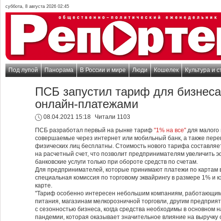
суббота, 8 августа 2026 02:45
Под лупой
Панорама
В России и мире
Люди
Кошелек
Культура и с
ПСБ запустил тариф для бизнеса
онлайн-платежами
08.04.2021 15:18
Читали 1103
ПСБ разработал первый на рынке тариф
"1% на все"
для малого 
совершаемые через интернет или мобильный банк, а также перев
физических лиц бесплатны. Стоимость нового тарифа составля
на расчетный счет, что позволит предпринимателям увеличить э
банковские услуги только при обороте средств по счетам.
Для предпринимателей, которые принимают платежи по картам в
специальная комиссия по торговому эквайрингу в размере 1% и к
карте.
"Тариф особенно интересен небольшим компаниям, работающим
питания, магазинам мелкорозничной торговли, другим предприя
с сезонностью бизнеса, когда средства необходимы в основном 
пандемии, которая оказывает значительное влияние на выручку 