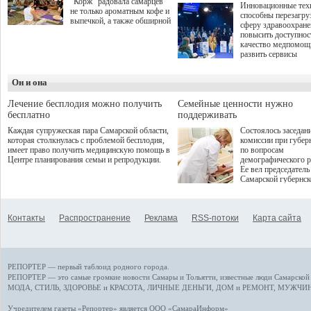
"Корж" радовала самарцев
Инновационные тех
не только ароматным кофе и
способны перезагру
выпечкой, а также обширной
сферу здравоохран
оздоровительной
повысить доступнос
программой. Спортивный
качество медпомощ
дебют пришёлся на начало
развить сервисы
летнего сезона. Команда
превентивной меди
сети кофеен ввела активную
Однако сфера MedT
деятельность в жизни для
Он и она
сталкивается с
гостей и самарцев.
определенными бар
К ним можно отнес
Лечение бесплодия можно получить
Семейные ценности нужно
регуляторные огран
бесплатно
поддерживать
этические вопросы,
Каждая супружеская пара Самарской области,
Состоялось заседан
возникающие при ра
которая столкнулась с проблемой бесплодия,
комиссии при губер
данными пациентов
имеет право получить медицинскую помощь в
по вопросам
более динамичного 
Центре планирования семьи и репродукции.
демографического р
проникновения инн
Ее вел председатель
сегмент необходимо
Самарской губернс
отраслевое взаимод
Виктор Сазонов.
государства, медиц
клиник и страховых
компаний. Об этом
Контакты
Распространение
Реклама
RSS-потоки
Карта сайта
рассказала Ольга С
член Совета директ
Страхового Дома В
ходе сессии "Развит
медицинских техно
РЕПОРТЕР — первый таблоид родного города.
ключ к повышению
качества жизни" в 
РЕПОРТЕР — это
самые громкие новости
Самары и Тольятти,
известные люди
Самарской 
ПМЭФ 2025. В дис
МОДА, СТИЛЬ
,
ЗДОРОВЬЕ и КРАСОТА
,
ЛИЧНЫЕ ДЕНЬГИ
,
ДОМ и РЕМОНТ
,
МУЖЧИН
также приняли учас
Министр здравоохр
Учредителем газеты «Репортер» является ООО «СамараИнформ»