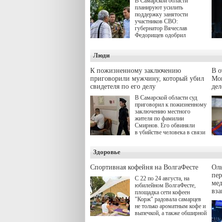
В Самарской области
планируют усилить
поддержку занятости
участников СВО:
губернатор Вячеслав
Федорищев одобрил
инициативы депутата
Самарской Губернской
Люди
Думы Александра
Живайкина, направленные
на трудоустройство и более
К пожизненному заключению
В 
спокойную адаптацию к
приговорили мужчину, который убил
Моц
мирной жизни.
свидетеля по его делу
дел
В Самарской области суд
приговорил к пожизненному
заключению местного
жителя по фамилии
Смирнов. Его обвиняли
в убийстве человека в связи
с выполнением
им общественного долга.
Здоровье
Спортивная кофейня на ВолгаФесте
Оль
пер
С 22 по 24 августа, на
ме
юбилейном ВолгаФесте,
вз
площадка сети кофеен
"Корж" радовала самарцев
не только ароматным кофе и
выпечкой, а также обширной
оздоровительной