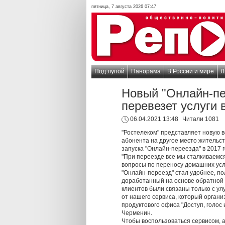
пятница, 7 августа 2026 07:47
Под лупой
Панорама
В России и мире
Л
Новый "Онлайн-пе
перевезет услуги 
06.04.2021 13:48
Читали 1081
"Ростелеком" представляет новую 
абонента на другое место жительс
запуска "Онлайн-переезда" в 2017 
"При переезде все мы сталкиваемся
вопросы по переносу домашних услу
"Онлайн-переезд" стал удобнее, п
доработанный на основе обратной 
клиентов были связаны только с 
от нашего сервиса, который органи
продуктового офиса "Доступ, голос
Черменин.
Чтобы воспользоваться сервисом, 