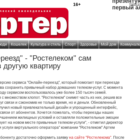
презенту
16+
Написа
первый а
юди
Кошелек
Культура и стиль
Спорт
Здоровье
Мой дом
Коммуналк
реезд" - "Ростелеком" сам
в другую квартиру
версию сервиса "Онлайн-переезд", который помогает при переезде
тва сохранить привычный набор домашних телеком-услуг. С момента
году сервисом воспользовалось уже более 150 тысяч семей.
 с множеством хлопот. "Ростелеком" снимет часть из них, решив все
г связи и сэкономив не только время, но и деньги. Обновленный
олучил новый привлекательный дизайн и упрощенный интерфейс,
связи от абонентов. Хочется пожелать, чтобы переезды наших
улучшением жилищных условий и оставляли положительные эмоции
зует на новом месте привычные телеком-услуги", - отметил директор
 и услуги виртуального оператора" компании "Ростелеком" Артем
абоненту достаточно оформить заявку
на сайте "Ростелекома"
. После