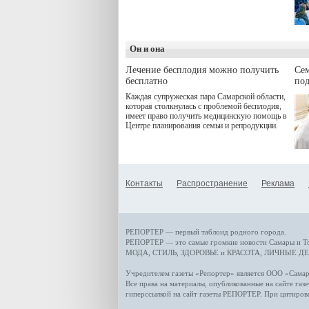
программой. Спортивный
дебют пришёлся на начало
летнего сезона. Команда
сети кофеен ввела активную
деятельность в жизни для
Он и она
гостей и самарцев.
Лечение бесплодия можно получить
Се
бесплатно
по
Каждая супружеская пара Самарской области,
которая столкнулась с проблемой бесплодия,
имеет право получить медицинскую помощь в
Центре планирования семьи и репродукции.
Контакты
Распространение
Реклама
РЕПОРТЕР — первый таблоид родного города.
РЕПОРТЕР — это
самые громкие новости
Самары и Т
МОДА, СТИЛЬ
,
ЗДОРОВЬЕ и КРАСОТА
,
ЛИЧНЫЕ ДЕ
Учредителем газеты «Репортер» является ООО «Сам
Все права на материалы, опубликованные на сайте газ
гиперссылкой на сайт газеты РЕПОРТЕР. При цитиров