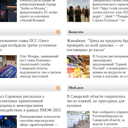
Началась регистрация на
Завершились съемки но
киберспортивный турнир
фантастического сериала
"Битва за Москву",
href="https://wink.ru/serie
приуроченный к 85-летию
soroka-ostrovov-year-20
одного из ключевых
target="_blank">"Рыцар
событий Великой
Сорока Островов"</a>
Отечественной войны.
(18+) для онлайн-киноте
Организаторами
Wink (совместное
Кошелек
соревнования по онлайн-
предприятие "Ростелеко
игре "Мир танков"
и НМГ) по мотивам
выступили "Ростелеком",
одноименного романа
отношении главы ПСС Олега
Живайкин: "Цены на продукты буд
партия "Единая Россия",
Сергея Лукьяненко. Гла
аря возбудили третье уголовное
проверять по всей цепочке — от
игровая студия "Леста" и
роли в проекте исполни
о
поставщика до кассы"
Музей Победы.
Артем Кошман, Полина
Олег Моцарь, занимавший
В Госдуме рассматрива
Гухман, Вероника
пост главы Поисково-
законопроект,
Устимова, Олег Савост
спасательной службы
предложенный "Единой
Святослав Рогожан, Куз
Самарской области,
Россией" о мониторинге 
Котрелёв, Никита
подозревается уже в третьем
ценами на продукты не
Кологривый, Елисей
эпизоде преступной
только в магазине, но и 
Чучилин, Александра
деятельности. Возбуждено
всей цепочке — от
Нестерова, Ника Жукова
третье уголовное дело
поставщика до кассы. Ч
также Михаил Пореченк
Мой дом
о превышении полномочий,
в момент резкого
Александр Обласов,
а сам он находится в СИЗО.
подорожания было поня
Дмитрий Куличков и Ю
где именно цена "поехал
Волкова в роли родителе
га Сорокина рассказала о
В Самарской области сократилось
вверх и кто её разогнал.
Режиссер-постановщик
спективах превентивной
число пляжей, не пригодных для
проекта — Егор Чичкан
дицины и межотраслевом
купания
(сериалы "Комбинация",
аимодействии в рамках ПМЭФ 2025
Как сообщили в управл
снова здравствуйте!").
Роспотребнадзора по
Инновационные технологии
Самарской области, за
способны перезагрузить
неделю в регионе
сферу здравоохранения —