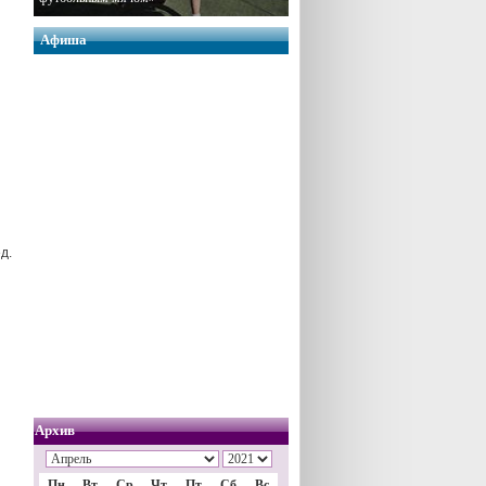
Афиша
д.
Архив
Пн
Вт
Ср
Чт
Пт
Сб
Вс