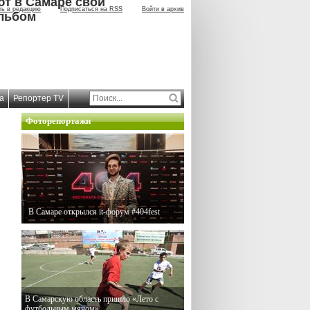
ют в Самаре свой
ть в редакцию
Подписаться на RSS
Войти в архив
льбом
а
Репортер TV
Фоторепортажи
В Самаре открылся it-форум #404fest
В Самарскую область пришло «Лето с
футбольным мячом»