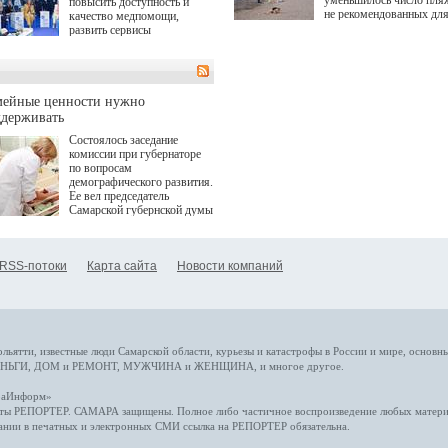
уменьшилось число пля
повысить доступность и
не рекомендованных дл
качество медпомощи,
купания.
развить сервисы
превентивной медицины.
Однако сфера MedTech
сталкивается с
определенными барьерами.
К ним можно отнести
мейные ценности нужно
регуляторные ограничения,
ддерживать
этические вопросы,
Состоялось заседание
возникающие при работе с
комиссии при губернаторе
данными пациентов. Для
по вопросам
более динамичного роста
демографического развития.
проникновения инноваций в
Ее вел председатель
сегмент необходимо кросс-
Самарской губернской думы
отраслевое взаимодействие
Виктор Сазонов.
государства, медицинских
клиник и страховых
компаний. Об этом
RSS-потоки
Карта сайта
Новости компаний
рассказала Ольга Сорокина,
член Совета директоров
Страхового Дома ВСК в
ходе сессии "Развитие
медицинских технологий —
ключ к повышению
качества жизни" в рамках
ольятти,
известные люди
Самарской области, курьезы и катастрофы
в России и мире
, основн
ПМЭФ 2025. В дискуссии
НЬГИ
,
ДОМ и РЕМОНТ
,
МУЖЧИНА и ЖЕНЩИНА
, и многое
другое
.
также приняли участие
Министр здравоохранения
араИнформ»
РФ Михаил Мурашко,
еты
РЕПОРТЕР
. САМАРА защищены. Полное либо частичное воспроизведение любых материа
представители
ании в печатных и электронных СМИ ссылка на
РЕПОРТЕР
обязательна.
Государственной Думы,