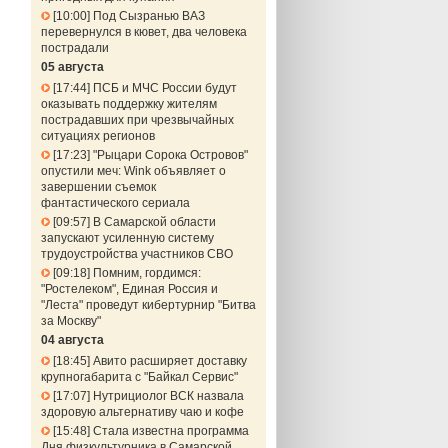
10:00
Под Сызранью ВАЗ
перевернулся в кювет, два человека
пострадали
05 августа
17:44
ПСБ и МЧС России будут
оказывать поддержку жителям
пострадавших при чрезвычайных
ситуациях регионов
17:23
"Рыцари Сорока Островов"
опустили меч: Wink объявляет о
завершении съемок
фантастического сериала
09:57
В Самарской области
запускают усиленную систему
трудоустройства участников СВО
09:18
Помним, гордимся:
"Ростелеком", Единая Россия и
"Леста" проведут кибертурнир "Битва
за Москву"
04 августа
18:45
Авито расширяет доставку
крупногабарита с "Байкал Сервис"
17:07
Нутрициолог ВСК назвала
здоровую альтернативу чаю и кофе
15:48
Стала известна программа
Дня физкультурника в Самарской