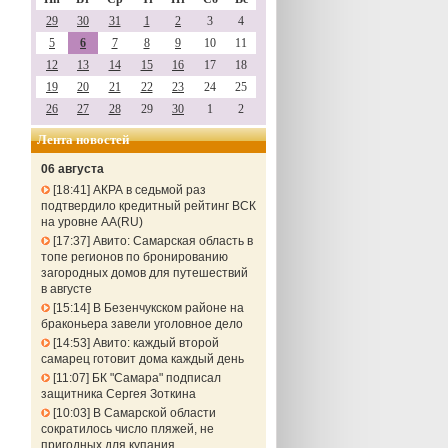
29
30
31
1
2
3
4
5
6
7
8
9
10
11
12
13
14
15
16
17
18
19
20
21
22
23
24
25
26
27
28
29
30
1
2
Лента новостей
06 августа
18:41
АКРА в седьмой раз
подтвердило кредитный рейтинг ВСК
на уровне АА(RU)
17:37
Авито: Самарская область в
топе регионов по бронированию
загородных домов для путешествий
в августе
15:14
В Безенчукском районе на
браконьера завели уголовное дело
14:53
Авито: каждый второй
самарец готовит дома каждый день
11:07
БК "Самара" подписал
защитника Сергея Зоткина
10:03
В Самарской области
сократилось число пляжей, не
пригодных для купания