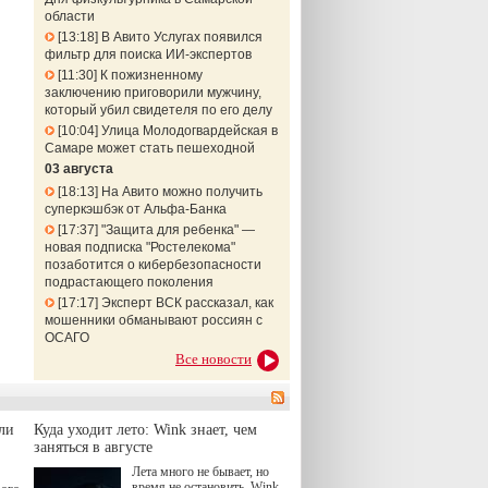
области
13:18
В Авито Услугах появился
фильтр для поиска ИИ-экспертов
11:30
К пожизненному
заключению приговорили мужчину,
который убил свидетеля по его делу
10:04
Улица Молодогвардейская в
Самаре может стать пешеходной
03 августа
18:13
На Авито можно получить
суперкэшбэк от Альфа-Банка
17:37
"Защита для ребенка" —
новая подписка "Ростелекома"
позаботится о кибербезопасности
подрастающего поколения
17:17
Эксперт ВСК рассказал, как
мошенники обманывают россиян с
ОСАГО
Все новости
ли
Куда уходит лето: Wink знает, чем
заняться в августе
Лета много не бывает, но
время не остановить. Wink