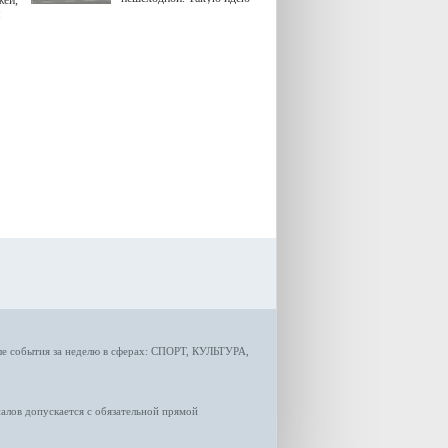
жей,
озвучила министр
я
градостроительной политики
Самарской области
Екатерина Семенова.
ые
события за неделю
в сферах:
СПОРТ
,
КУЛЬТУРА,
лов допускается с обязательной прямой