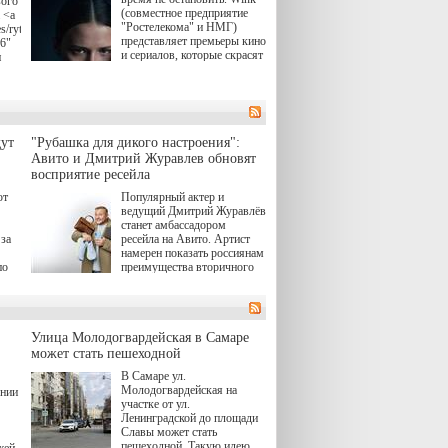
вого
(совместное предприятие
 <a
"Ростелекома" и НМГ)
s/rytsari-
представляет премьеры кино
26"
и сериалов, которые скрасят
и
удлиняющиеся вечера
последнего летнего месяца.
атра
И пусть <a
href="https://wink.ru/series/kholod-
ма"
year-2026"
target="_blank">"Холод"
ут
"Рубашка для дикого настроения":
</a> (18+) останется только
вные
Авито и Дмитрий Журавлев обновят
на экране — весь август по
ли
восприятие ресейла
четвергам продолжат
выходить новые эпизоды
ют
Популярный актер и
сериала, в котором
ведущий Дмитрий Журавлёв
юк,
беспощадным возмездием в
станет амбассадором
ьма
духе графа Монте-Кристо
за
ресейла на Авито. Артист
занимается наша
намерен показать россиянам
современница.
по
преимущества вторичного
рынка и сделать покупку
, а
тобы
товаров с историей нормой
ов,
для современного и умного
тно,
человека.
лия
а"
й.
Улица Молодогвардейская в Самаре
может стать пешеходной
ов
В Самаре ул.
 "И
Молодогвардейская на
ении
участке от ул.
Ленинградской до площади
Славы может стать
пешеходной. Такую идею