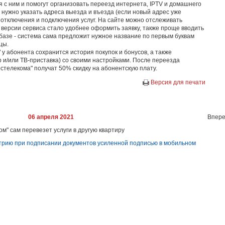
я с ним и помогут организовать переезд интернета, IPTV и домашнего
 нужно указать адреса выезда и въезда (если новый адрес уже
 отключения и подключения услуг. На сайте можно отслеживать
 версии сервиса стало удобнее оформить заявку, также проще вводить
базе - система сама предложит нужное название по первым буквам
цы.
 у абонента сохранится история покупок и бонусов, а также
 и/или ТВ-приставка) со своими настройками. После переезда
остелекома" получат 50% скидку на абонентскую плату.
Версия для печати
06 апреля 2021
Впере
м" сам перевезет услуги в другую квартиру
рию при подписании документов усиленной подписью в мобильном