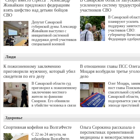
"Спорт вместо стресса": Александр
В Самарской области запускаю
Живайкин предложил федерациям
усиленную систему трудоустро
взять шефство над детьми бойцов
участников СВО
СВО
В Самарской област
планируют усилить
Депутат Самарской
поддержку занятост
губернской думы Александр
участников СВО:
Живайкин выступил с
губернатор Вячесла
инициативой системной
Федорищев одобри
поддержки детей участников
инициативы депутат
специальной военной
Самарской Губернс
операции через спортивные
Думы Александра
секции. Он озвучил ее на
Люди
Живайкина, направ
стратегической сессии
на трудоустройство 
"Помощь фронту и семьям
спокойную адаптац
участников СВО", которая
К пожизненному заключению
В отношении главы ПСС Олега
мирной жизни.
прошла в Отрадном 7
приговорили мужчину, который убил
Моцаря возбудили третье угол
августа.
свидетеля по его делу
дело
В Самарской области суд
Олег Моцарь, зани
приговорил к пожизненному
пост главы Поисков
заключению местного
спасательной служб
жителя по фамилии
Самарской области,
Смирнов. Его обвиняли
подозревается уже 
в убийстве человека в связи
эпизоде преступной
с выполнением
деятельности. Возб
им общественного долга.
третье уголовное де
Здоровье
о превышении полн
а сам он находится
Спортивная кофейня на ВолгаФесте
Ольга Сорокина рассказала о
перспективах превентивной
С 22 по 24 августа, на
медицины и межотраслевом
юбилейном ВолгаФесте,