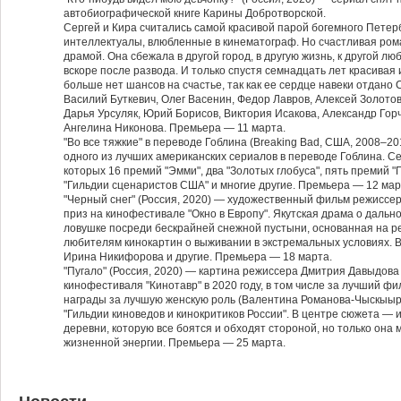
автобиографической книге Карины Добротворской.
Сергей и Кира считались самой красивой парой богемного Петер
интеллектуалы, влюбленные в кинематограф. Но счастливая ром
драмой. Она сбежала в другой город, в другую жизнь, к другой лю
вскоре после развода. И только спустя семнадцать лет красивая 
больше нет шансов на счастье, так как ее сердце навеки отдано 
Василий Буткевич, Олег Васенин, Федор Лавров, Алексей Золото
Дарья Урсуляк, Юрий Борисов, Виктория Исакова, Александр Горч
Ангелина Никонова. Премьера — 11 марта.
"Во все тяжкие" в переводе Гоблина (Breaking Bad, США, 2008–2
одного из лучших американских сериалов в переводе Гоблина. С
которых 16 премий "Эмми", два "Золотых глобуса", пять премий 
"Гильдии сценаристов США" и многие другие. Премьера — 12 мар
"Черный снег" (Россия, 2020) — художественный фильм режиссе
приз на кинофестивале "Окно в Европу". Якутская драма о даль
ловушке посреди бескрайней снежной пустыни, основанная на р
любителям кинокартин о выживании в экстремальных условиях. В
Ирина Никифорова и другие. Премьера — 18 марта.
"Пугало" (Россия, 2020) — картина режиссера Дмитрия Давыдова 
кинофестиваля "Кинотавр" в 2020 году, в том числе за лучший ф
награды за лучшую женскую роль (Валентина Романова-Чыскыыр
"Гильдии киноведов и кинокритиков России". В центре сюжета — 
деревни, которую все боятся и обходят стороной, но только она 
жизненной энергии. Премьера — 25 марта.