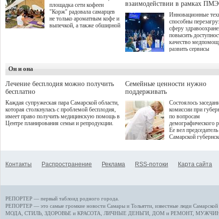
взаимодействии в рамках ПМЭ
площадка сети кофеен
"Корж" радовала самарцев
Инновационные тех
не только ароматным кофе и
способны перезагру
выпечкой, а также обширной
сферу здравоохран
оздоровительной
повысить доступнос
программой. Спортивный
качество медпомощ
дебют пришёлся на начало
развить сервисы
летнего сезона. Команда
превентивной меди
сети кофеен ввела активную
Однако сфера MedT
деятельность в жизни для
Он и она
сталкивается с
гостей и самарцев.
определенными бар
К ним можно отнес
Лечение бесплодия можно получить
Семейные ценности нужно
регуляторные огран
бесплатно
поддерживать
этические вопросы,
Каждая супружеская пара Самарской области,
Состоялось заседан
возникающие при ра
которая столкнулась с проблемой бесплодия,
комиссии при губер
данными пациентов
имеет право получить медицинскую помощь в
по вопросам
более динамичного 
Центре планирования семьи и репродукции.
демографического р
проникновения инн
Ее вел председатель
сегмент необходимо
Самарской губернс
отраслевое взаимод
Виктор Сазонов.
государства, медиц
клиник и страховых
компаний. Об этом
Контакты
Распространение
Реклама
RSS-потоки
Карта сайта
рассказала Ольга С
член Совета директ
Страхового Дома В
ходе сессии "Развит
медицинских техно
РЕПОРТЕР — первый таблоид родного города.
ключ к повышению
качества жизни" в 
РЕПОРТЕР — это
самые громкие новости
Самары и Тольятти,
известные люди
Самарской 
ПМЭФ 2025. В дис
МОДА, СТИЛЬ
,
ЗДОРОВЬЕ и КРАСОТА
,
ЛИЧНЫЕ ДЕНЬГИ
,
ДОМ и РЕМОНТ
,
МУЖЧИН