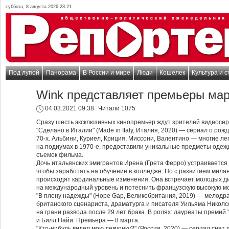
суббота, 8 августа 2026 23:21
Под лупой
Панорама
В России и мире
Люди
Кошелек
Культура и с
Wink представляет премьеры мар
04.03.2021 09:38
Читали 1075
Сразу шесть эксклюзивных кинопремьер ждут зрителей видеосерв
"Сделано в Италии" (Made in Italy, Италия, 2020) — сериал о ро
70-х. Альбини, Куриел, Криция, Миссони, Валентино — многие л
на подиумах в 1970-е, предоставили уникальные предметы одежд
съемок фильма.
Дочь итальянских эмигрантов Ирена (Грета Ферро) устраивается
чтобы заработать на обучение в колледже. Но с развитием мила
происходят кардинальные изменения. Она встречает молодых д
на международный уровень и потеснить французскую высокую мо
"В плену надежды" (Hope Gap, Великобритания, 2019) — мелодр
британского сценариста, драматурга и писателя Уильяма Николс
на грани развода после 29 лет брака. В ролях: лауреаты премий 
и Билл Найи. Премьера — 8 марта.
"Кто-нибудь видел мою девчонку?" (Россия, 2020) — сериал сня