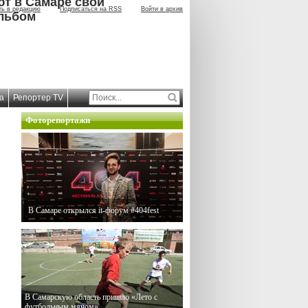
ют в Самаре свой
ть в редакцию
Подписаться на RSS
Войти в архив
льбом
а
Репортер TV
Фоторепортажи
В Самаре открылся it-форум #404fest
В Самарскую область пришло «Лето с
футбольным мячом»