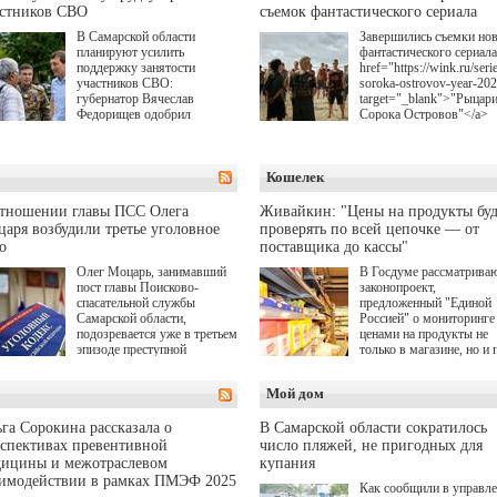
астников СВО
съемок фантастического сериала
В Самарской области
Завершились съемки но
планируют усилить
фантастического сериала
поддержку занятости
href="https://wink.ru/serie
участников СВО:
soroka-ostrovov-year-20
губернатор Вячеслав
target="_blank">"Рыцар
Федорищев одобрил
Сорока Островов"</a>
инициативы депутата
(18+) для онлайн-киноте
Самарской Губернской
Wink (совместное
Думы Александра
предприятие "Ростелеко
Кошелек
Живайкина, направленные
и НМГ) по мотивам
на трудоустройство и более
одноименного романа
спокойную адаптацию к
Сергея Лукьяненко. Гла
отношении главы ПСС Олега
Живайкин: "Цены на продукты буд
мирной жизни.
роли в проекте исполни
аря возбудили третье уголовное
проверять по всей цепочке — от
Артем Кошман, Полина
о
поставщика до кассы"
Гухман, Вероника
Устимова, Олег Савост
Олег Моцарь, занимавший
В Госдуме рассматрива
Святослав Рогожан, Куз
пост главы Поисково-
законопроект,
Котрелёв, Никита
спасательной службы
предложенный "Единой
Кологривый, Елисей
Самарской области,
Россией" о мониторинге 
Чучилин, Александра
подозревается уже в третьем
ценами на продукты не
Нестерова, Ника Жукова
эпизоде преступной
только в магазине, но и 
также Михаил Пореченк
деятельности. Возбуждено
всей цепочке — от
Александр Обласов,
третье уголовное дело
поставщика до кассы. Ч
Мой дом
Дмитрий Куличков и Ю
о превышении полномочий,
в момент резкого
Волкова в роли родителе
а сам он находится в СИЗО.
подорожания было поня
Режиссер-постановщик
где именно цена "поехал
га Сорокина рассказала о
В Самарской области сократилось
проекта — Егор Чичкан
вверх и кто её разогнал.
спективах превентивной
число пляжей, не пригодных для
(сериалы "Комбинация",
дицины и межотраслевом
купания
снова здравствуйте!").
аимодействии в рамках ПМЭФ 2025
Как сообщили в управл