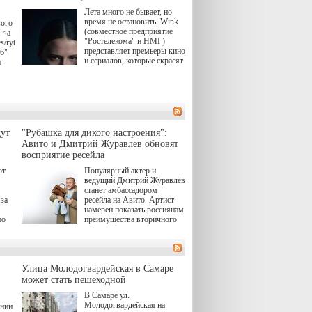
Лета много не бывает, но
время не остановить. Wink
вого
(совместное предприятие
 <a
"Ростелекома" и НМГ)
s/rytsari-
представляет премьеры кино
26"
и сериалов, которые скрасят
и
удлиняющиеся вечера
последнего летнего месяца.
атра
И пусть <a
href="https://wink.ru/series/kholod-
ма"
year-2026"
target="_blank">"Холод"
</a> (18+) останется только
вные
ут
"Рубашка для дикого настроения":
на экране — весь август по
ли
Авито и Дмитрий Журавлев обновят
четвергам продолжат
восприятие ресейла
выходить новые эпизоды
сериала, в котором
юк,
ют
Популярный актер и
беспощадным возмездием в
ьма
ведущий Дмитрий Журавлёв
духе графа Монте-Кристо
станет амбассадором
занимается наша
за
ресейла на Авито. Артист
современница.
намерен показать россиянам
, а
по
преимущества вторичного
ов,
рынка и сделать покупку
тобы
товаров с историей нормой
лия
для современного и умного
й.
тно,
человека.
а"
Улица Молодогвардейская в Самаре
ов
может стать пешеходной
 "И
В Самаре ул.
Молодогвардейская на
ении