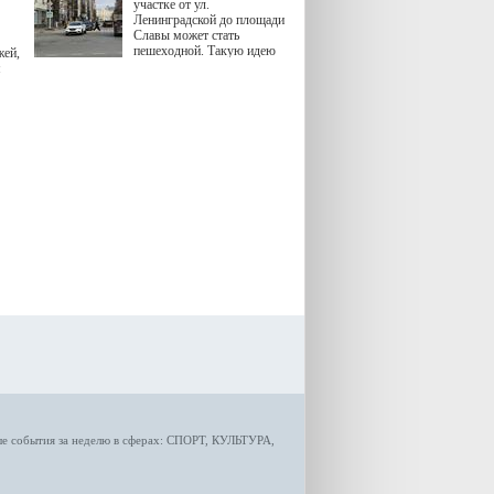
участке от ул.
Ленинградской до площади
Славы может стать
пешеходной. Такую идею
жей,
озвучила министр
я
градостроительной политики
Самарской области
Екатерина Семенова.
ые
события за неделю
в сферах:
СПОРТ
,
КУЛЬТУРА,