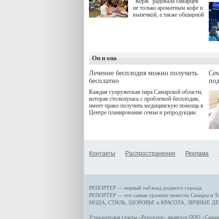
"Корж" радовала самарцев
не только ароматным кофе и
выпечкой, а также обширной
оздоровительной
программой. Спортивный
дебют пришёлся на начало
летнего сезона. Команда
сети кофеен ввела активную
деятельность в жизни для
Он и она
гостей и самарцев.
Лечение бесплодия можно получить
Се
бесплатно
по
Каждая супружеская пара Самарской области,
которая столкнулась с проблемой бесплодия,
имеет право получить медицинскую помощь в
Центре планирования семьи и репродукции.
Контакты
Распространение
Реклама
РЕПОРТЕР — первый таблоид родного города.
РЕПОРТЕР — это
самые громкие новости
Самары и Т
МОДА, СТИЛЬ
,
ЗДОРОВЬЕ и КРАСОТА
,
ЛИЧНЫЕ ДЕ
Учредителем газеты «Репортер» является ООО «Сам