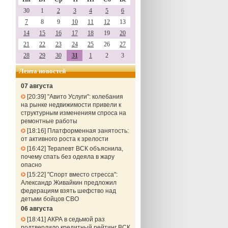
30
1
2
3
4
5
6
7
8
9
10
11
12
13
14
15
16
17
18
19
20
21
22
23
24
25
26
27
28
29
30
31
1
2
3
Лента новостей
07 августа
20:39
"Авито Услуги": колебания
на рынке недвижимости привели к
структурным изменениям спроса на
ремонтные работы
18:16
Платформенная занятость:
от активного роста к зрелости
16:42
Терапевт ВСК объяснила,
почему спать без одеяла в жару
опасно
15:22
"Спорт вместо стресса":
Александр Живайкин предложил
федерациям взять шефство над
детьми бойцов СВО
06 августа
18:41
АКРА в седьмой раз
подтвердило кредитный рейтинг ВСК