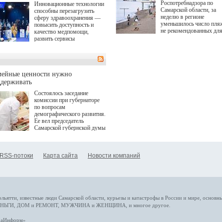
Роспотребнадзора по
Инновационные технологии
Самарской области, за
способны перезагрузить
неделю в регионе
сферу здравоохранения —
уменьшилось число пля
повысить доступность и
не рекомендованных дл
качество медпомощи,
купания.
развить сервисы
превентивной медицины.
Однако сфера MedTech
сталкивается с
определенными барьерами.
К ним можно отнести
мейные ценности нужно
регуляторные ограничения,
ддерживать
этические вопросы,
Состоялось заседание
возникающие при работе с
комиссии при губернаторе
данными пациентов. Для
по вопросам
более динамичного роста
демографического развития.
проникновения инноваций в
Ее вел председатель
сегмент необходимо кросс-
Самарской губернской думы
отраслевое взаимодействие
Виктор Сазонов.
государства, медицинских
клиник и страховых
компаний. Об этом
RSS-потоки
Карта сайта
Новости компаний
рассказала Ольга Сорокина,
член Совета директоров
Страхового Дома ВСК в
ходе сессии "Развитие
медицинских технологий —
ключ к повышению
качества жизни" в рамках
ольятти,
известные люди
Самарской области, курьезы и катастрофы
в России и мире
, основн
ПМЭФ 2025. В дискуссии
НЬГИ
,
ДОМ и РЕМОНТ
,
МУЖЧИНА и ЖЕНЩИНА
, и многое
другое
.
также приняли участие
Министр здравоохранения
араИнформ»