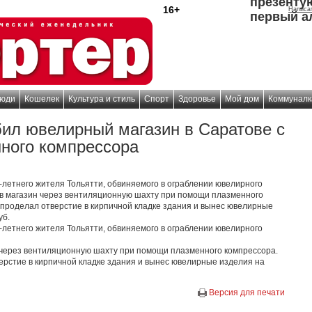
презенту
16+
Написа
первый а
юди
Кошелек
Культура и стиль
Спорт
Здоровье
Мой дом
Коммуналк
бил ювелирный магазин в Саратове с
ного компрессора
-летнего жителя Тольятти, обвиняемого в ограблении ювелирного
к в магазин через вентиляционную шахту при помощи плазменного
 проделал отверстие в кирпичной кладке здания и вынес ювелирные
уб.
-летнего жителя Тольятти, обвиняемого в ограблении ювелирного
.
н через вентиляционную шахту при помощи плазменного компрессора.
ерстие в кирпичной кладке здания и вынес ювелирные изделия на
Версия для печати