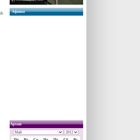
Афиша
д.
Архив
Пн
Вт
Ср
Чт
Пт
Сб
Вс