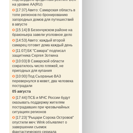
на уровне АА(RU)
17:37
Авито: Самарская область в
топе регионов по бронированию
загородных домов для путешествий
в августе
15:14
В Безенчукском районе на
браконьера завели уголовное дело
14:53
Авито: каждый второй
самарец готовит дома каждый день
11:07
БК "Самара" подписал
защитника Сергея Зоткина
10:03
В Самарской области
сократилось число пляжей, не
пригодных для купания
10:00
Под Сызранью ВАЗ
перевернулся в кювет, два человека
пострадали
05 августа
17:44
ПСБ и МЧС России будут
оказывать поддержку жителям
пострадавших при чрезвычайных
ситуациях регионов
17:23
"Рыцари Сорока Островов"
опустили меч: Wink объявляет о
завершении съемок
фантастического сериала