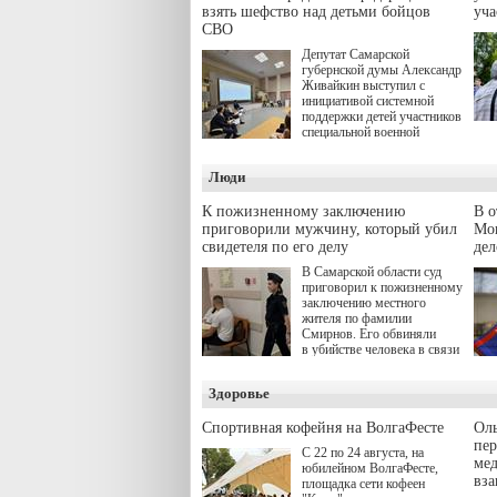
взять шефство над детьми бойцов
уч
СВО
Депутат Самарской
губернской думы Александр
Живайкин выступил с
инициативой системной
поддержки детей участников
специальной военной
операции через спортивные
секции. Он озвучил ее на
Люди
стратегической сессии
"Помощь фронту и семьям
участников СВО", которая
К пожизненному заключению
В 
прошла в Отрадном 7
приговорили мужчину, который убил
Моц
августа.
свидетеля по его делу
дел
В Самарской области суд
приговорил к пожизненному
заключению местного
жителя по фамилии
Смирнов. Его обвиняли
в убийстве человека в связи
с выполнением
им общественного долга.
Здоровье
Спортивная кофейня на ВолгаФесте
Оль
пер
С 22 по 24 августа, на
ме
юбилейном ВолгаФесте,
вз
площадка сети кофеен