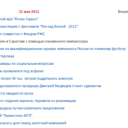
31 мая 2012
Впере
ий круг "Ролан Гаррос"
трансляцию с фестиваля "Рок над Волгой - 2012"
ал совместно с Фондом РЖС
зин в Саратове с помощью плазменного компрессора
ние на квалификационном турнире чемпионата России по пляжному футболу
 Чурляев
Самары по социальным вопросам
ль провалился под асфальт
 более 36 тыс. литров поддельного алкоголя
доохранного прокурора Дмитрий Медведев станет адвокатом
сти ожидается гроза
от падения кирпича, перевели из реанимации
продана путем публичного предложения
й "Термостепс-МТЛ"
гасить долг перед агентской компанией