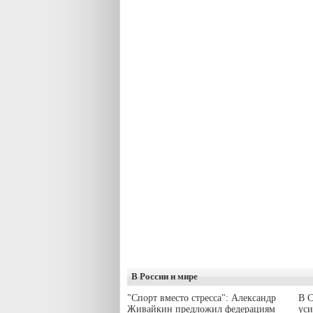
В России и мире
"Спорт вместо стресса": Александр
В С
Живайкин предложил федерациям
уси