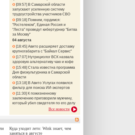
09:57
В Самарской области
запускают усиленную систему
трудоустройства участников СВО
09:18
Помним, гордимся:
"Ростелеком", Единая Россия и
"Леста" проведут кибертурнир "Битва
за Москву"
04 августа
18:45
Авито расширяет доставку
крупногабарита с "Байкал Сервис"
17:07
Нутрициолог ВСК назвала
здоровую альтернативу чаю и кофе
15:48
Стала известна программа
Дня физкультурника в Самарской
области
13:18
В Авито Услугах появился
фильтр для поиска ИИ-экспертов
11:30
К пожизненному
заключению приговорили мужчину,
который убил свидетеля по его делу
Все новости
ли
Куда уходит лето: Wink знает, чем
заняться в августе