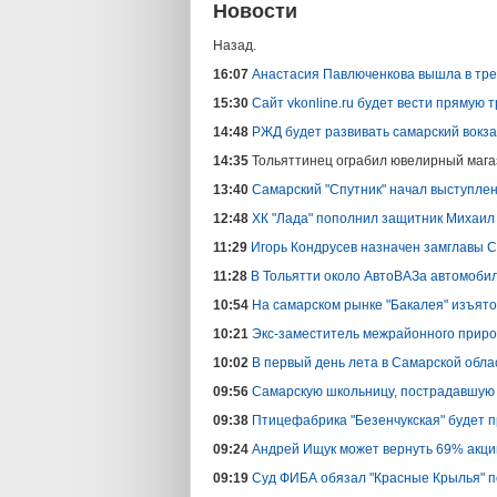
Новости
Назад.
16:07
Анастасия Павлюченкова вышла в трет
15:30
Сайт vkonline.ru будет вести прямую 
14:48
РЖД будет развивать самарский вокз
14:35
Тольяттинец ограбил ювелирный мага
13:40
Самарский "Спутник" начал выступле
12:48
ХК "Лада" пополнил защитник Михаил
11:29
Игорь Кондрусев назначен замглавы 
11:28
В Тольятти около АвтоВАЗа автомоби
10:54
На самарском рынке "Бакалея" изъято
10:21
Экс-заместитель межрайонного приро
10:02
В первый день лета в Самарской обла
09:56
Самарскую школьницу, пострадавшую 
09:38
Птицефабрика "Безенчукская" будет 
09:24
Андрей Ищук может вернуть 69% акци
09:19
Суд ФИБА обязал "Красные Крылья" по