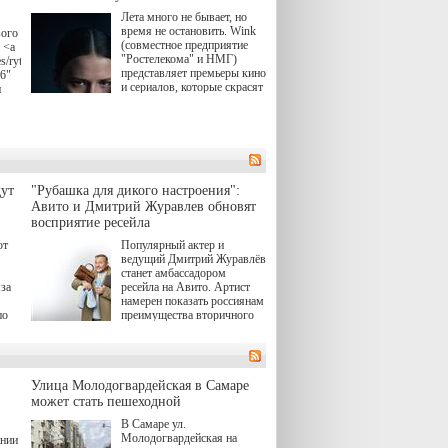
Лета много не бывает, но
время не остановить. Wink
вого
(совместное предприятие
 <a
"Ростелекома" и НМГ)
s/rytsari-
представляет премьеры кино
26"
и сериалов, которые скрасят
и
удлиняющиеся вечера
последнего летнего месяца.
атра
И пусть <a
href="https://wink.ru/series/kholod-
ма"
year-2026"
target="_blank">"Холод"
</a> (18+) останется только
вные
ут
"Рубашка для дикого настроения":
на экране — весь август по
ли
Авито и Дмитрий Журавлев обновят
четвергам продолжат
восприятие ресейла
выходить новые эпизоды
сериала, в котором
юк,
ют
Популярный актер и
беспощадным возмездием в
ьма
ведущий Дмитрий Журавлёв
духе графа Монте-Кристо
станет амбассадором
занимается наша
за
ресейла на Авито. Артист
современница.
намерен показать россиянам
, а
по
преимущества вторичного
ов,
рынка и сделать покупку
тобы
товаров с историей нормой
лия
для современного и умного
й.
тно,
человека.
а"
Улица Молодогвардейская в Самаре
ов
может стать пешеходной
 "И
В Самаре ул.
Молодогвардейская на
ении