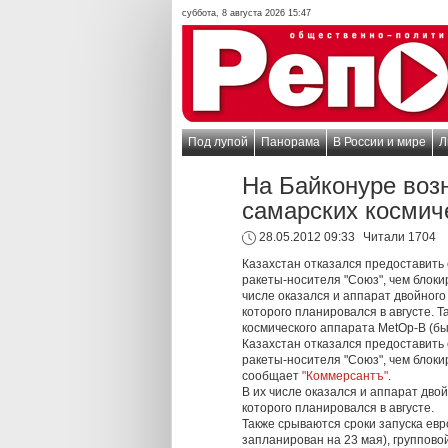
суббота, 8 августа 2026 15:47
Под лупой
Панорама
В России и мире
Л
На Байконуре воз
самарских космич
28.05.2012 09:33
Читали 1704
Казахстан отказался предоставить 
ракеты-носителя "Союз", чем блоки
числе оказался и аппарат двойного
которого планировался в августе. 
космического аппарата MetOp-B (бы
Казахстан отказался предоставить 
ракеты-носителя "Союз", чем блоки
сообщает
"Коммерсантъ"
.
В их числе оказался и аппарат дво
которого планировался в августе.
Также срываются сроки запуска евр
запланирован на 23 мая), группово