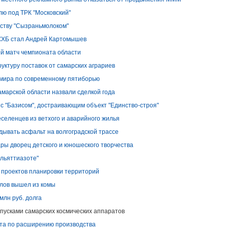
лю под ТРК "Московский"
дству "Сызраньмолоком"
СХБ стал Андрей Картомышев
ой матч чемпионата области
ктуру поставок от самарских аграриев
 мира по современному пятиборью
марской области назвали сделкой года
с "Базисом", достраивающим объект "Единство-строя"
селенцев из ветхого и аварий­ного жилья
дывать асфальт на волгоградской трассе
ры дворец детского и юношеского творчества
ольяттиазоте"
проектов планировки территорий
елов вышел из комы
млн руб. долга
пусками самарских космических аппаратов
та по расширению производства