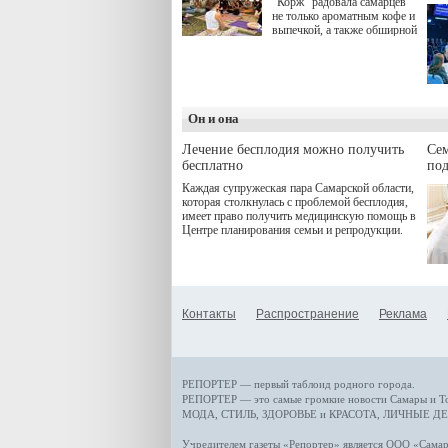
"Корж" радовала самарцев
не только ароматным кофе и
выпечкой, а также обширной
оздоровительной
программой. Спортивный
дебют пришёлся на начало
летнего сезона. Команда
сети кофеен ввела активную
деятельность в жизни для
Он и она
гостей и самарцев.
Лечение бесплодия можно получить
Се
бесплатно
по
Каждая супружеская пара Самарской области,
которая столкнулась с проблемой бесплодия,
имеет право получить медицинскую помощь в
Центре планирования семьи и репродукции.
Контакты
Распространение
Реклама
РЕПОРТЕР — первый таблоид родного города.
РЕПОРТЕР — это
самые громкие новости
Самары и Т
МОДА, СТИЛЬ
,
ЗДОРОВЬЕ и КРАСОТА
,
ЛИЧНЫЕ ДЕ
Учредителем газеты «Репортер» является ООО «Сам