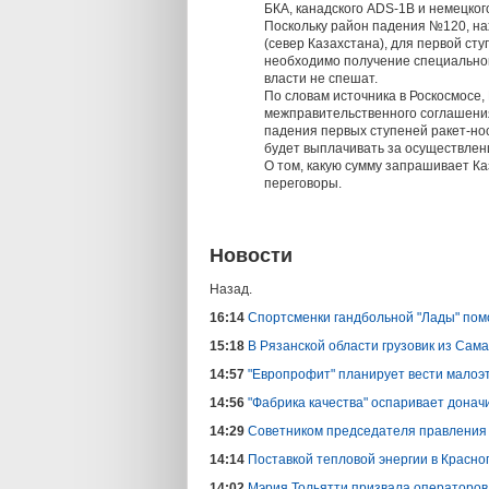
БКА, канадского ADS-1B и немецкого
Поскольку район падения №120, на
(север Казахстана), для первой ст
необходимо получение специальног
власти не спешат.
По словам источника в Роскосмосе
межправительственного соглашения
падения первых ступеней ракет-но
будет выплачивать за осуществлен
О том, какую сумму запрашивает Ка
переговоры.
Новости
Назад.
16:14
Спортсменки гандбольной "Лады" пом
15:18
В Рязанской области грузовик из Сама
14:57
"Европрофит" планирует вести малоэ
14:56
"Фабрика качества" оспаривает донач
14:29
Советником председателя правления
14:14
Поставкой тепловой энергии в Красно
14:02
Мэрия Тольятти призвала операторов