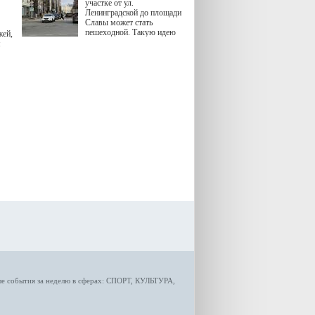
участке от ул.
Ленинградской до площади
Славы может стать
пешеходной. Такую идею
жей,
озвучила министр
я
градостроительной политики
Самарской области
Екатерина Семенова.
ые
события за неделю
в сферах:
СПОРТ
,
КУЛЬТУРА,