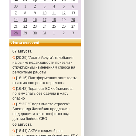
30
1
2
3
4
5
6
7
8
9
10
11
12
13
14
15
16
17
18
19
20
21
22
23
24
25
26
27
28
29
30
31
1
2
3
Лента новостей
07 августа
20:39
"Авито Услуги": колебания
на рынке недвижимости привели к
структурным изменениям спроса на
ремонтные работы
18:16
Платформенная занятость:
от активного роста к зрелости
16:42
Терапевт ВСК объяснила,
почему спать без одеяла в жару
опасно
15:22
"Спорт вместо стресса":
Александр Живайкин предложил
федерациям взять шефство над
детьми бойцов СВО
06 августа
18:41
АКРА в седьмой раз
подтвердило кредитный рейтинг ВСК