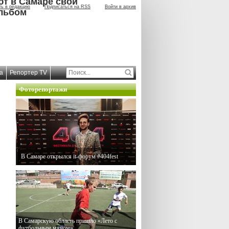
ют в Самаре свой
ть в редакцию
Подписаться на RSS
Войти в архив
льбом
а
Репортер TV
Фоторепортажи
В Самаре открылся it-форум #404fest
В Самарскую область пришло «Лето с
футбольным мячом»