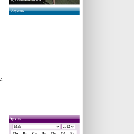
Афиша
д.
Архив
Пн
Вт
Ср
Чт
Пт
Сб
Вс