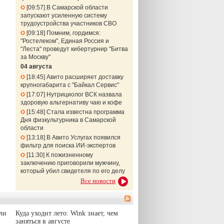
09:57
В Самарской области
запускают усиленную систему
трудоустройства участников СВО
09:18
Помним, гордимся:
"Ростелеком", Единая Россия и
"Леста" проведут кибертурнир "Битва
за Москву"
04 августа
18:45
Авито расширяет доставку
крупногабарита с "Байкал Сервис"
17:07
Нутрициолог ВСК назвала
здоровую альтернативу чаю и кофе
15:48
Стала известна программа
Дня физкультурника в Самарской
области
13:18
В Авито Услугах появился
фильтр для поиска ИИ-экспертов
11:30
К пожизненному
заключению приговорили мужчину,
который убил свидетеля по его делу
Все новости
ли
Куда уходит лето: Wink знает, чем
заняться в августе