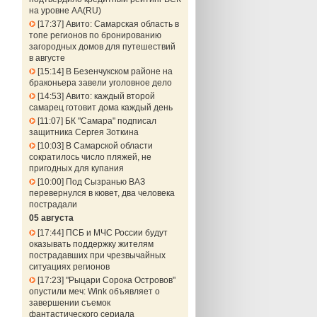
на уровне АА(RU)
17:37
Авито: Самарская область в
топе регионов по бронированию
загородных домов для путешествий
в августе
15:14
В Безенчукском районе на
браконьера завели уголовное дело
14:53
Авито: каждый второй
самарец готовит дома каждый день
11:07
БК "Самара" подписал
защитника Сергея Зоткина
10:03
В Самарской области
сократилось число пляжей, не
пригодных для купания
10:00
Под Сызранью ВАЗ
перевернулся в кювет, два человека
пострадали
05 августа
17:44
ПСБ и МЧС России будут
оказывать поддержку жителям
пострадавших при чрезвычайных
ситуациях регионов
17:23
"Рыцари Сорока Островов"
опустили меч: Wink объявляет о
завершении съемок
фантастического сериала