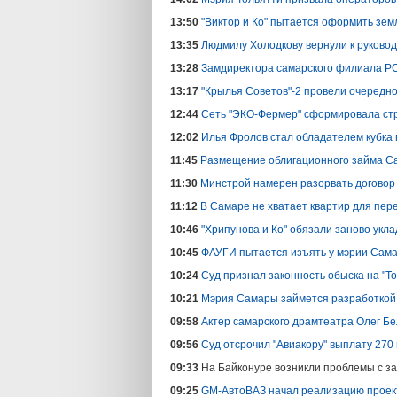
13:50
"Виктор и Ко" пытается оформить зем
13:35
Людмилу Холодкову вернули к руково
13:28
Замдиректора самарского филиала Р
13:17
"Крылья Советов"-2 провели очередн
12:44
Сеть "ЭКО-Фермер" сформировала стру
12:02
Илья Фролов стал обладателем кубка
11:45
Размещение облигационного займа Са
11:30
Минстрой намерен разорвать договор 
11:12
В Самаре не хватает квартир для пере
10:46
"Хрипунова и Ко" обязали заново укла
10:45
ФАУГИ пытается изъять у мэрии Сама
10:24
Суд признал законность обыска на "Т
10:21
Мэрия Самары займется разработкой 
09:58
Актер самарского драмтеатра Олег Б
09:56
Суд отсрочил "Авиакору" выплату 270 
09:33
На Байконуре возникли проблемы с за
09:25
GM-АвтоВАЗ начал реализацию проек