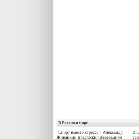
В России и мире
"Спорт вместо стресса": Александр
В С
Живайкин предложил федерациям
уси