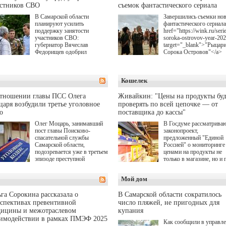
астников СВО
съемок фантастического сериала
В Самарской области
Завершились съемки но
планируют усилить
фантастического сериала
поддержку занятости
href="https://wink.ru/serie
участников СВО:
soroka-ostrovov-year-20
губернатор Вячеслав
target="_blank">"Рыцар
Федорищев одобрил
Сорока Островов"</a>
инициативы депутата
(18+) для онлайн-киноте
Самарской Губернской
Wink (совместное
Думы Александра
предприятие "Ростелеко
Кошелек
Живайкина, направленные
и НМГ) по мотивам
на трудоустройство и более
одноименного романа
спокойную адаптацию к
Сергея Лукьяненко. Гла
отношении главы ПСС Олега
Живайкин: "Цены на продукты буд
мирной жизни.
роли в проекте исполни
аря возбудили третье уголовное
проверять по всей цепочке — от
Артем Кошман, Полина
о
поставщика до кассы"
Гухман, Вероника
Устимова, Олег Савост
Олег Моцарь, занимавший
В Госдуме рассматрива
Святослав Рогожан, Куз
пост главы Поисково-
законопроект,
Котрелёв, Никита
спасательной службы
предложенный "Единой
Кологривый, Елисей
Самарской области,
Россией" о мониторинге 
Чучилин, Александра
подозревается уже в третьем
ценами на продукты не
Нестерова, Ника Жукова
эпизоде преступной
только в магазине, но и 
также Михаил Пореченк
деятельности. Возбуждено
всей цепочке — от
Александр Обласов,
третье уголовное дело
поставщика до кассы. Ч
Мой дом
Дмитрий Куличков и Ю
о превышении полномочий,
в момент резкого
Волкова в роли родителе
а сам он находится в СИЗО.
подорожания было поня
Режиссер-постановщик
где именно цена "поехал
га Сорокина рассказала о
В Самарской области сократилось
проекта — Егор Чичкан
вверх и кто её разогнал.
спективах превентивной
число пляжей, не пригодных для
(сериалы "Комбинация",
дицины и межотраслевом
купания
снова здравствуйте!").
аимодействии в рамках ПМЭФ 2025
Как сообщили в управл