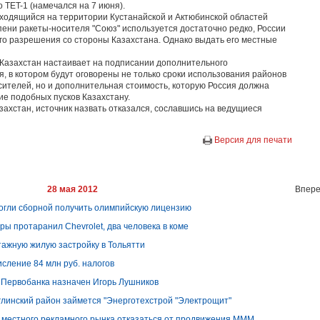
 TET-1 (намечался на 7 июня).
ходящийся на территории Кустанайской и Актюбинской областей
упени ракеты-носителя "Союз" используется достаточно редко, России
о разрешения со стороны Казахстана. Однако выдать его местные
, Казахстан настаивает на подписании дополнительного
, в котором будут оговорены не только сроки использования районов
сителей, но и дополнительная стоимость, которую Россия должна
ие подобных пусков Казахстану.
захстан, источник назвать отказался, сославшись на ведущиеся
Версия для печати
28 мая 2012
Впере
огли сборной получить олимпийскую лицензию
ры протаранил Chevrolet, два человека в коме
тажную жилую застройку в Тольятти
исление 84 млн руб. налогов
 Первобанка назначен Игорь Лушников
глинский район займется "Энерготехстрой "Электрощит"
 местного рекламного рынка отказаться от продвижения МММ