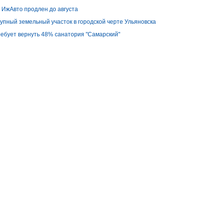
е ИжАвто продлен до августа
упный земельный участок в городской черте Улья­новска
ебует вернуть 48% санатория "Самарский"