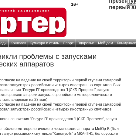
презенту
16+
Написа
первый а
юди
Кошелек
Культура и стиль
Спорт
Здоровье
Мой дом
Коммуналк
никли проблемы с запусками
еских аппаратов
согласие на падение на своей территории первой ступени самарской
ровал запуск трех российских и четырех иностранных спутников. В их
 назначения "Ресурс-П" производства "ЦСКБ-Прогресс", запуск
Также срываются сроки запуска европейского метеорологического
л запланирован на 23 мая).
согласие на падение на своей территории первой ступени самарской
ровал запуск трех российских и четырех иностранных спутников,
йного назначения "Ресурс-П" производства "ЦСКБ-Прогресс", запуск
опейского метеорологического космического аппарата MetOp-B (был
й запуск российских спутников "Канопус-В" и МКА-ПН1, белорусского