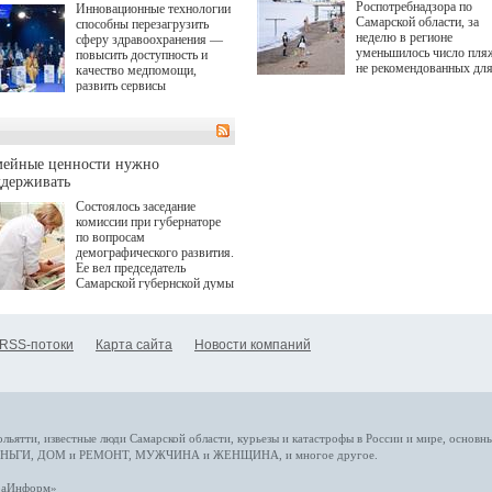
Роспотребнадзора по
Инновационные технологии
Самарской области, за
способны перезагрузить
неделю в регионе
сферу здравоохранения —
уменьшилось число пля
повысить доступность и
не рекомендованных дл
качество медпомощи,
купания.
развить сервисы
превентивной медицины.
Однако сфера MedTech
сталкивается с
определенными барьерами.
К ним можно отнести
мейные ценности нужно
регуляторные ограничения,
ддерживать
этические вопросы,
Состоялось заседание
возникающие при работе с
комиссии при губернаторе
данными пациентов. Для
по вопросам
более динамичного роста
демографического развития.
проникновения инноваций в
Ее вел председатель
сегмент необходимо кросс-
Самарской губернской думы
отраслевое взаимодействие
Виктор Сазонов.
государства, медицинских
клиник и страховых
компаний. Об этом
RSS-потоки
Карта сайта
Новости компаний
рассказала Ольга Сорокина,
член Совета директоров
Страхового Дома ВСК в
ходе сессии "Развитие
медицинских технологий —
ключ к повышению
качества жизни" в рамках
ольятти,
известные люди
Самарской области, курьезы и катастрофы
в России и мире
, основн
ПМЭФ 2025. В дискуссии
НЬГИ
,
ДОМ и РЕМОНТ
,
МУЖЧИНА и ЖЕНЩИНА
, и многое
другое
.
также приняли участие
Министр здравоохранения
араИнформ»