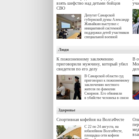
взять шефство над детьми бойцов
уч
СВО
Депутат Самарской
губернской думы Александр
Живайкин выступил с
инициативой системной
поддержки детей участников
специальной военной
операции через спортивные
секции. Он озвучил ее на
Люди
стратегической сессии
"Помощь фронту и семьям
участников СВО", которая
К пожизненному заключению
В 
прошла в Отрадном 7
приговорили мужчину, который убил
Моц
августа.
свидетеля по его делу
дел
В Самарской области суд
приговорил к пожизненному
заключению местного
жителя по фамилии
Смирнов. Его обвиняли
в убийстве человека в связи
с выполнением
им общественного долга.
Здоровье
Спортивная кофейня на ВолгаФесте
Оль
пер
С 22 по 24 августа, на
ме
юбилейном ВолгаФесте,
вз
площадка сети кофеен