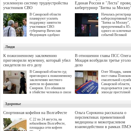
усиленную систему трудоустройства
Единая Россия и "Леста" прове
участников СВО
кибертурнир "Битва за Москву
В Самарской области
Началась регистрац
планируют усилить
киберспортивный т
поддержку занятости
"Битва за Москву",
участников СВО:
приуроченный к 85
губернатор Вячеслав
одного из ключевы
Федорищев одобрил
событий Великой
инициативы депутата
Отечественной войн
Самарской Губернской
Организаторами
Люди
Думы Александра
соревнования по он
Живайкина, направленные
игре "Мир танков"
на трудоустройство и более
выступили "Ростеле
К пожизненному заключению
В отношении главы ПСС Олега
спокойную адаптацию к
партия "Единая Рос
приговорили мужчину, который убил
Моцаря возбудили третье угол
мирной жизни.
игровая студия "Лес
свидетеля по его делу
дело
Музей Победы.
В Самарской области суд
Олег Моцарь, зани
приговорил к пожизненному
пост главы Поисков
заключению местного
спасательной служб
жителя по фамилии
Самарской области,
Смирнов. Его обвиняли
подозревается уже 
в убийстве человека в связи
эпизоде преступной
с выполнением
деятельности. Возб
им общественного долга.
третье уголовное де
Здоровье
о превышении полн
а сам он находится
Спортивная кофейня на ВолгаФесте
Ольга Сорокина рассказала о
перспективах превентивной
С 22 по 24 августа, на
медицины и межотраслевом
юбилейном ВолгаФесте,
взаимодействии в рамках ПМЭ
площадка сети кофеен