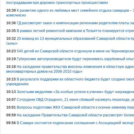
пострадавшим при дорожно-транспортных происшествиях
10:39
К развитию одного из любимых мест семейного отдыха самарцев – 
комплексно
10:36
ГД рассмотрит закон о компенсации регионами родителям платы з
10:35
В рамках летней ремонтной кампании в Тольятти планируется отр
10:32
20 команд из 13 муниципальных образований Самарской области п
сыны»
10:23
540 детей из Самарской области отдохнули в июне на Черноморском
10:19
Губернские автопроизводители будут перенимать зарубежный опы
10:18
На заседание правительства внесены изменения в областную адр
многоквартирных домов на 2008-2010 годы»
10:15
В результате поддержки из областного бюджета будет создано око
учреждениях
10:13
Золотыми медалями «За особые успехи в учении» будут награжден
10:07
Сотрудник ОВД Отрадного, 21 июня сбивший насмерть пешехода, у
10:01
Вопросы подготовки ЖКХ Самарской области к осенне-зимнему пер
09:59
На заседание Правительства Самарской области рассмотрят более
09:56
В Самаре состоится подписание соглашения с Ассоциацией экспо