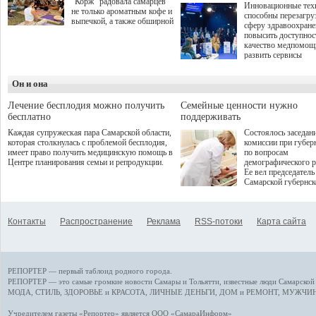
"Корж" радовала самарцев
Инновационные тех
не только ароматным кофе и
способны перезагру
выпечкой, а также обширной
сферу здравоохран
оздоровительной
повысить доступнос
программой. Спортивный
качество медпомощ
дебют пришёлся на начало
развить сервисы
летнего сезона. Команда
превентивной меди
сети кофеен ввела активную
Однако сфера MedT
деятельность в жизни для
Он и она
сталкивается с
гостей и самарцев.
определенными бар
К ним можно отнес
Лечение бесплодия можно получить
Семейные ценности нужно
регуляторные огран
бесплатно
поддерживать
этические вопросы,
Каждая супружеская пара Самарской области,
Состоялось заседан
возникающие при ра
которая столкнулась с проблемой бесплодия,
комиссии при губер
данными пациентов
имеет право получить медицинскую помощь в
по вопросам
более динамичного 
Центре планирования семьи и репродукции.
демографического р
проникновения инн
Ее вел председатель
сегмент необходимо
Самарской губернс
отраслевое взаимод
Виктор Сазонов.
государства, медиц
клиник и страховых
компаний. Об этом
Контакты
Распространение
Реклама
RSS-потоки
Карта сайта
рассказала Ольга С
член Совета директ
Страхового Дома В
ходе сессии "Развит
медицинских техно
РЕПОРТЕР — первый таблоид родного города.
ключ к повышению
качества жизни" в 
РЕПОРТЕР — это
самые громкие новости
Самары и Тольятти,
известные люди
Самарской 
ПМЭФ 2025. В дис
МОДА, СТИЛЬ
,
ЗДОРОВЬЕ и КРАСОТА
,
ЛИЧНЫЕ ДЕНЬГИ
,
ДОМ и РЕМОНТ
,
МУЖЧИН
также приняли учас
Министр здравоохр
Учредителем газеты «Репортер» является ООО «СамараИнформ»