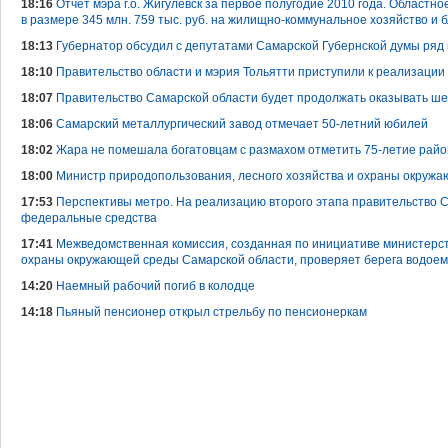
18:16
Отчет мэра г.о. Жигулевск за первое полугодие 2010 года. Областно
в размере 345 млн. 759 тыс. руб. на жилищно-коммунальное хозяйство и 
18:13
Губернатор обсудил с депутатами Самарской Губернской думы ряд
18:10
Правительство области и мэрия Тольятти приступили к реализации 
18:07
Правительство Самарской области будет продолжать оказывать ш
18:06
Самарский металлургический завод отмечает 50-летний юбилей
18:02
Жара не помешала богатовцам с размахом отметить 75-летие рай
18:00
Министр природопользования, лесного хозяйства и охраны окруж
17:53
Перспективы метро. На реализацию второго этапа правительство 
федеральные средства
17:41
Межведомственная комиссия, созданная по инициативе министерст
охраны окружающей среды Самарской области, проверяет берега водое
14:20
Наемный рабочий погиб в колодце
14:18
Пьяный пенсионер открыл стрельбу по пенсионеркам