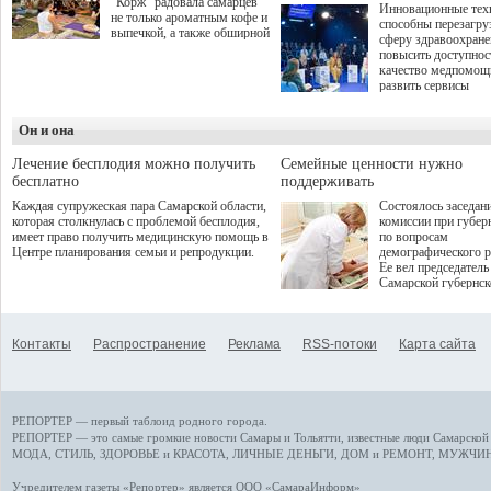
"Корж" радовала самарцев
Инновационные тех
не только ароматным кофе и
способны перезагру
выпечкой, а также обширной
сферу здравоохран
оздоровительной
повысить доступнос
программой. Спортивный
качество медпомощ
дебют пришёлся на начало
развить сервисы
летнего сезона. Команда
превентивной меди
сети кофеен ввела активную
Однако сфера MedT
деятельность в жизни для
Он и она
сталкивается с
гостей и самарцев.
определенными бар
К ним можно отнес
Лечение бесплодия можно получить
Семейные ценности нужно
регуляторные огран
бесплатно
поддерживать
этические вопросы,
Каждая супружеская пара Самарской области,
Состоялось заседан
возникающие при ра
которая столкнулась с проблемой бесплодия,
комиссии при губер
данными пациентов
имеет право получить медицинскую помощь в
по вопросам
более динамичного 
Центре планирования семьи и репродукции.
демографического р
проникновения инн
Ее вел председатель
сегмент необходимо
Самарской губернс
отраслевое взаимод
Виктор Сазонов.
государства, медиц
клиник и страховых
компаний. Об этом
Контакты
Распространение
Реклама
RSS-потоки
Карта сайта
рассказала Ольга С
член Совета директ
Страхового Дома В
ходе сессии "Развит
медицинских техно
РЕПОРТЕР — первый таблоид родного города.
ключ к повышению
качества жизни" в 
РЕПОРТЕР — это
самые громкие новости
Самары и Тольятти,
известные люди
Самарской 
ПМЭФ 2025. В дис
МОДА, СТИЛЬ
,
ЗДОРОВЬЕ и КРАСОТА
,
ЛИЧНЫЕ ДЕНЬГИ
,
ДОМ и РЕМОНТ
,
МУЖЧИН
также приняли учас
Министр здравоохр
Учредителем газеты «Репортер» является ООО «СамараИнформ»