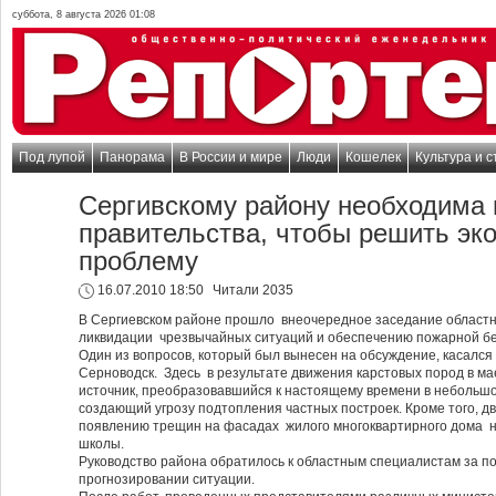
суббота, 8 августа 2026 01:08
Под лупой
Панорама
В России и мире
Люди
Кошелек
Культура и с
Сергивскому району необходима
правительства, чтобы решить эк
проблему
16.07.2010 18:50
Читали 2035
В Сергиевском районе прошло внеочередное заседание областн
ликвидации чрезвычайных ситуаций и обеспечению пожарной бе
Один из вопросов, который был вынесен на обсуждение, касалс
Серноводск. Здесь в результате движения карстовых пород в ма
источник, преобразовавшийся к настоящему времени в небольшо
создающий угрозу подтопления частных построек. Кроме того, д
появлению трещин на фасадах жилого многоквартирного дома 
школы.
Руководство района обратилось к областным специалистам за
прогнозировании ситуации.