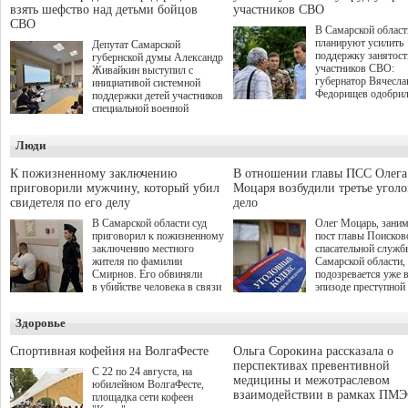
взять шефство над детьми бойцов
участников СВО
СВО
В Самарской област
планируют усилить
Депутат Самарской
поддержку занятост
губернской думы Александр
участников СВО:
Живайкин выступил с
губернатор Вячесла
инициативой системной
Федорищев одобри
поддержки детей участников
инициативы депутат
специальной военной
Самарской Губернс
операции через спортивные
Думы Александра
секции. Он озвучил ее на
Люди
Живайкина, направ
стратегической сессии
на трудоустройство 
"Помощь фронту и семьям
спокойную адаптац
участников СВО", которая
К пожизненному заключению
В отношении главы ПСС Олега
мирной жизни.
прошла в Отрадном 7
приговорили мужчину, который убил
Моцаря возбудили третье угол
августа.
свидетеля по его делу
дело
В Самарской области суд
Олег Моцарь, зани
приговорил к пожизненному
пост главы Поисков
заключению местного
спасательной служб
жителя по фамилии
Самарской области,
Смирнов. Его обвиняли
подозревается уже 
в убийстве человека в связи
эпизоде преступной
с выполнением
деятельности. Возб
им общественного долга.
третье уголовное де
Здоровье
о превышении полн
а сам он находится
Спортивная кофейня на ВолгаФесте
Ольга Сорокина рассказала о
перспективах превентивной
С 22 по 24 августа, на
медицины и межотраслевом
юбилейном ВолгаФесте,
взаимодействии в рамках ПМЭ
площадка сети кофеен