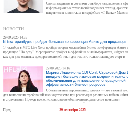
Своим видением и советами о выборе направления в сф
информационных технологий поделился техлид, архитек
направления клиентских интерфейсов «Т-Банка» Макси
Воронин.
НОВОСТИ
29.09.2025 14:35
В Екатеринбурге пройдет большая конференция Авито для продавцов
14 октября в МТС Live Холл пройдет вторая масштабная бизнес-конференция Авито 
продавцов "По делу". Мероприятие пройдет в оффлайн и онлайн-форматах, и будет а
как для уже опытных предпринимателей, так и для тех, кто только планирует старт в
электронной коммерции. Участие бесплатное.
29.09.2025 14:16
Марина Ляшенко на CDI Conf: Страховой Дом
внедряет большие языковые модели и технол
обезличивания для повышения операционной
эффективности бизнес-процессов
Обезличивание персональных данных — это важный инс
для выполнения требований законодательства при реализации различных кейсов и биз
в страховании. Прежде всего, использование обезличенных дата-сетов позволяет
минимизировать риски при утечке клиентских данных. Еще одно важное направление
применения технологии — это подготовка дата-сетов при работе с большими языков
Пред.
29 сентября 2025
моделями. Об этом рассказала Марина Ляшенко, вице-президент — руководитель лаб
финтех и инноваций Страхового Дома ВСК, в рамках выступления на ежегодной кон
CDI Conf в панели "Обезличивание персональных данных в 2025 году: что требует зак
нужно бизнесу".