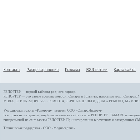
Контакты
Распространение
Реклама
RSS-потоки
Карта сайта
РЕПОРТЕР — первый таблоид родного города.
РЕПОРТЕР — это
самые громкие новости
Самары и Тольятти,
известные люди
Самарской 
МОДА, СТИЛЬ
,
ЗДОРОВЬЕ и КРАСОТА
,
ЛИЧНЫЕ ДЕНЬГИ
,
ДОМ и РЕМОНТ
,
МУЖЧИН
Учредителем газеты «Репортер» является ООО «СамараИнформ»
Все права на материалы, опубликованные на сайте газеты
РЕПОРТЕР
. САМАРА защищены. 
гиперссылкой на сайт газеты РЕПОРТЕР. При цитировании в печатных и электронных С
Техническая поддержка - ООО «Медиасервис»