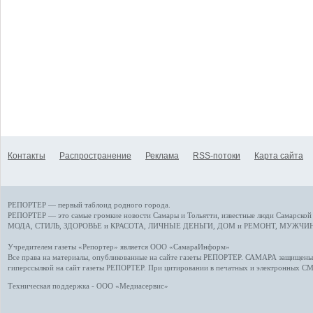
Контакты
Распространение
Реклама
RSS-потоки
Карта сайта
РЕПОРТЕР — первый таблоид родного города.
РЕПОРТЕР — это
самые громкие новости
Самары и Тольятти,
известные люди
Самарской 
МОДА, СТИЛЬ
,
ЗДОРОВЬЕ и КРАСОТА
,
ЛИЧНЫЕ ДЕНЬГИ
,
ДОМ и РЕМОНТ
,
МУЖЧИН
Учредителем газеты «Репортер» является ООО «СамараИнформ»
Все права на материалы, опубликованные на сайте газеты
РЕПОРТЕР
. САМАРА защищены. 
гиперссылкой на сайт газеты РЕПОРТЕР. При цитировании в печатных и электронных С
Техническая поддержка - ООО «Медиасервис»