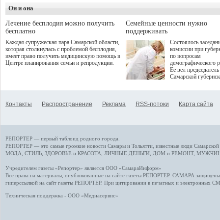
Однако сфера MedT
деятельность в жизни для
Он и она
сталкивается с
гостей и самарцев.
определенными бар
К ним можно отнес
Лечение бесплодия можно получить
Семейные ценности нужно
регуляторные огран
бесплатно
поддерживать
этические вопросы,
Каждая супружеская пара Самарской области,
Состоялось заседан
возникающие при ра
которая столкнулась с проблемой бесплодия,
комиссии при губер
данными пациентов
имеет право получить медицинскую помощь в
по вопросам
более динамичного 
Центре планирования семьи и репродукции.
демографического р
проникновения инн
Ее вел председатель
сегмент необходимо
Самарской губернс
отраслевое взаимод
Виктор Сазонов.
государства, медиц
клиник и страховых
компаний. Об этом
Контакты
Распространение
Реклама
RSS-потоки
Карта сайта
рассказала Ольга С
член Совета директ
Страхового Дома В
ходе сессии "Развит
медицинских техно
РЕПОРТЕР — первый таблоид родного города.
ключ к повышению
качества жизни" в 
РЕПОРТЕР — это
самые громкие новости
Самары и Тольятти,
известные люди
Самарской 
ПМЭФ 2025. В дис
МОДА, СТИЛЬ
,
ЗДОРОВЬЕ и КРАСОТА
,
ЛИЧНЫЕ ДЕНЬГИ
,
ДОМ и РЕМОНТ
,
МУЖЧИН
также приняли учас
Министр здравоохр
Учредителем газеты «Репортер» является ООО «СамараИнформ»
РФ Михаил Мурашк
Все права на материалы, опубликованные на сайте газеты
РЕПОРТЕР
. САМАРА защищены. 
представители
гиперссылкой на сайт газеты РЕПОРТЕР. При цитировании в печатных и электронных С
Государственной Д
Общественной пала
Техническая поддержка - ООО «Медиасервис»
Аппарата Правитель
также иностранных
профильных минист