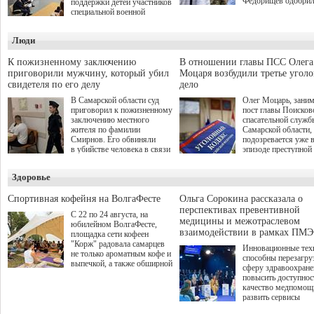
Федорищев одобри
поддержки детей участников
инициативы депутат
специальной военной
Самарской Губернс
операции через спортивные
Думы Александра
секции. Он озвучил ее на
Люди
Живайкина, направ
стратегической сессии
на трудоустройство 
"Помощь фронту и семьям
спокойную адаптац
участников СВО", которая
К пожизненному заключению
В отношении главы ПСС Олега
мирной жизни.
прошла в Отрадном 7
приговорили мужчину, который убил
Моцаря возбудили третье угол
августа.
свидетеля по его делу
дело
В Самарской области суд
Олег Моцарь, зани
приговорил к пожизненному
пост главы Поисков
заключению местного
спасательной служб
жителя по фамилии
Самарской области,
Смирнов. Его обвиняли
подозревается уже 
в убийстве человека в связи
эпизоде преступной
с выполнением
деятельности. Возб
им общественного долга.
третье уголовное де
Здоровье
о превышении полн
а сам он находится
Спортивная кофейня на ВолгаФесте
Ольга Сорокина рассказала о
перспективах превентивной
С 22 по 24 августа, на
медицины и межотраслевом
юбилейном ВолгаФесте,
взаимодействии в рамках ПМЭ
площадка сети кофеен
"Корж" радовала самарцев
Инновационные тех
не только ароматным кофе и
способны перезагру
выпечкой, а также обширной
сферу здравоохран
оздоровительной
повысить доступнос
программой. Спортивный
качество медпомощ
дебют пришёлся на начало
развить сервисы
летнего сезона. Команда
превентивной меди
сети кофеен ввела активную