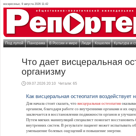
воскресенье, 9 августа 2026 11:42
Под лупой
Панорама
В России и мире
Люди
Кошелек
Культура и с
Что дает висцеральная ос
организму
09.07.2026 20:10
Читали:
65
Как висцеральная остеопатия воздействует н
Для начала стоит сказать, что
висцеральная остеопатия
оказывае
организм, благодаря работе со внутренними органами и их о
заключается в восстановлении подвижности органов и улучшен
Путем мягких манипуляций специалист помогает восстановить 
внутренних систем. В результате пациент может испытывать о
уменьшение болевых ощущений и повышение энергии.