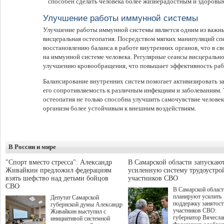
способен сделать человека более жизнерадостным и здоровы
Улучшение работы иммунной системы
Улучшение работы иммунной системы является одним из важны
висцеральная остеопатия. Посредством мягких манипуляций с
восстановлению баланса в работе внутренних органов, что в с
на иммунной системе человека. Регулярные сеансы висцеральн
улучшению кровообращения, что повышает эффективность раб
Балансирование внутренних систем помогает активизировать 
его сопротивляемость к различным инфекциям и заболеваниям. 
остеопатия не только способна улучшить самочувствие человека
организм более устойчивым к внешним воздействиям.
В России и мире
"Спорт вместо стресса": Александр
В Самарской области запускаю
Живайкин предложил федерациям
усиленную систему трудоустро
взять шефство над детьми бойцов
участников СВО
СВО
В Самарской област
планируют усилить
Депутат Самарской
поддержку занятост
губернской думы Александр
участников СВО:
Живайкин выступил с
губернатор Вячесла
инициативой системной