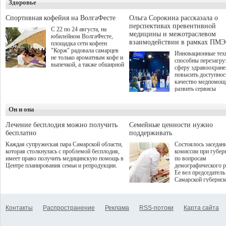
Здоровье
о превышении полн
а сам он находится
Спортивная кофейня на ВолгаФесте
Ольга Сорокина рассказала о
перспективах превентивной
С 22 по 24 августа, на
медицины и межотраслевом
юбилейном ВолгаФесте,
взаимодействии в рамках ПМЭ
площадка сети кофеен
"Корж" радовала самарцев
Инновационные тех
не только ароматным кофе и
способны перезагру
выпечкой, а также обширной
сферу здравоохран
оздоровительной
повысить доступнос
программой. Спортивный
качество медпомощ
дебют пришёлся на начало
развить сервисы
летнего сезона. Команда
превентивной меди
сети кофеен ввела активную
Однако сфера MedT
деятельность в жизни для
Он и она
сталкивается с
гостей и самарцев.
определенными бар
К ним можно отнес
Лечение бесплодия можно получить
Семейные ценности нужно
регуляторные огран
бесплатно
поддерживать
этические вопросы,
Каждая супружеская пара Самарской области,
Состоялось заседан
возникающие при ра
которая столкнулась с проблемой бесплодия,
комиссии при губер
данными пациентов
имеет право получить медицинскую помощь в
по вопросам
более динамичного 
Центре планирования семьи и репродукции.
демографического р
проникновения инн
Ее вел председатель
сегмент необходимо
Самарской губернс
отраслевое взаимод
Виктор Сазонов.
государства, медиц
клиник и страховых
компаний. Об этом
Контакты
Распространение
Реклама
RSS-потоки
Карта сайта
рассказала Ольга С
член Совета директ
Страхового Дома В