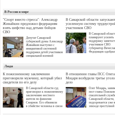
В России и мире
"Спорт вместо стресса": Александр
В Самарской области запускаю
Живайкин предложил федерациям
усиленную систему трудоустро
взять шефство над детьми бойцов
участников СВО
СВО
В Самарской област
планируют усилить
Депутат Самарской
поддержку занятост
губернской думы Александр
участников СВО:
Живайкин выступил с
губернатор Вячесла
инициативой системной
Федорищев одобри
поддержки детей участников
инициативы депутат
специальной военной
Самарской Губернс
операции через спортивные
Думы Александра
секции. Он озвучил ее на
Люди
Живайкина, направ
стратегической сессии
на трудоустройство 
"Помощь фронту и семьям
спокойную адаптац
участников СВО", которая
К пожизненному заключению
В отношении главы ПСС Олега
мирной жизни.
прошла в Отрадном 7
приговорили мужчину, который убил
Моцаря возбудили третье угол
августа.
свидетеля по его делу
дело
В Самарской области суд
Олег Моцарь, зани
приговорил к пожизненному
пост главы Поисков
заключению местного
спасательной служб
жителя по фамилии
Самарской области,
Смирнов. Его обвиняли
подозревается уже 
в убийстве человека в связи
эпизоде преступной
с выполнением
деятельности. Возб
им общественного долга.
третье уголовное де