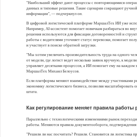
"Наибольший эффект дают процессы с повторяющимися операц
данных и типовые решения. Такие сценарии сокращают ручной
информации", — подчеркнул он.
В цифровой логистической платформе МаршалТех ИИ уже испол
Например, AI-ассистент помогает новичкам разбираться во вн
решения используются для фиксации договоренностей и структ
работы с водителями уточняет статус перевозки, помогает пол
и участвует в поиске обратной загрузки.
"Мы хотим увеличить производительность труда на одного челов
от модели, где логист ведет несколько заявок вручную, к моде
управляет десятками процессов, а ИИ помогает ему на каждом 
МаршалТех Михаил Белоусов.
Если платформы меняют взаимодействие между участниками р
экономику логистического бизнеса, позволяя масштабировать о
штата.
Как регулирование меняет правила работы 
Параллельно с технологическими изменениями рынок переходи
работы. Меняются правила документооборота, подтверждения 
"Решили ли нас посчитать? Решили. Становится ли логистика п