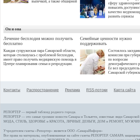
выпечкой, а также обширной
сферу здравоохран
оздоровительной
повысить доступнос
программой. Спортивный
качество медпомощ
дебют пришёлся на начало
развить сервисы
летнего сезона. Команда
превентивной меди
сети кофеен ввела активную
Однако сфера MedT
деятельность в жизни для
Он и она
сталкивается с
гостей и самарцев.
определенными бар
К ним можно отнес
Лечение бесплодия можно получить
Семейные ценности нужно
регуляторные огран
бесплатно
поддерживать
этические вопросы,
Каждая супружеская пара Самарской области,
Состоялось заседан
возникающие при ра
которая столкнулась с проблемой бесплодия,
комиссии при губер
данными пациентов
имеет право получить медицинскую помощь в
по вопросам
более динамичного 
Центре планирования семьи и репродукции.
демографического р
проникновения инн
Ее вел председатель
сегмент необходимо
Самарской губернс
отраслевое взаимод
Виктор Сазонов.
государства, медиц
клиник и страховых
компаний. Об этом
Контакты
Распространение
Реклама
RSS-потоки
Карта сайта
рассказала Ольга С
член Совета директ
Страхового Дома В
ходе сессии "Развит
медицинских техно
РЕПОРТЕР — первый таблоид родного города.
ключ к повышению
качества жизни" в 
РЕПОРТЕР — это
самые громкие новости
Самары и Тольятти,
известные люди
Самарской 
ПМЭФ 2025. В дис
МОДА, СТИЛЬ
,
ЗДОРОВЬЕ и КРАСОТА
,
ЛИЧНЫЕ ДЕНЬГИ
,
ДОМ и РЕМОНТ
,
МУЖЧИН
также приняли учас
Министр здравоохр
Учредителем газеты «Репортер» является ООО «СамараИнформ»
РФ Михаил Мурашк
Все права на материалы, опубликованные на сайте газеты
РЕПОРТЕР
. САМАРА защищены. 
представители