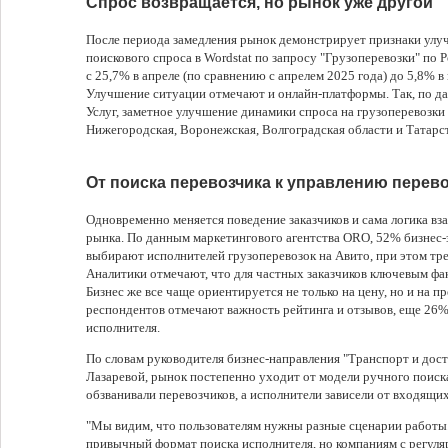
Спрос возвращается, но рынок уже другой
После периода замедления рынок демонстрирует признаки улу
поискового спроса в Wordstat по запросу "Грузоперевозки" по 
с 25,7% в апреле (по сравнению с апрелем 2025 года) до 5,8% в
Улучшение ситуации отмечают и онлайн-платформы. Так, по д
Услуг, заметное улучшение динамики спроса на грузоперевозки 
Нижегородская, Воронежская, Волгоградская области и Татарс
От поиска перевозчика к управлению перев
Одновременно меняется поведение заказчиков и сама логика в
рынка. По данным маркетингового агентства ORO, 52% бизнес-
выбирают исполнителей грузоперевозок на Авито, при этом тре
Аналитики отмечают, что для частных заказчиков ключевым фак
Бизнес же все чаще ориентируется не только на цену, но и на 
респондентов отмечают важность рейтинга и отзывов, еще 26%
исполнителя.
По словам руководителя бизнес-направления "Транспорт и дост
Лазаревой, рынок постепенно уходит от модели ручного поиска
обзванивали перевозчиков, а исполнители зависели от входящих
"Мы видим, что пользователям нужны разные сценарии работы
привычный формат поиска исполнителя, но компаниям с регул