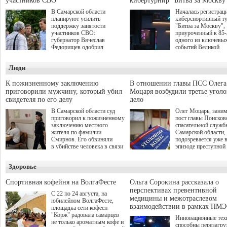
участников СВО
кибертурнир "Битва за Москву
В Самарской области
Началась регистрац
планируют усилить
киберспортивный т
поддержку занятости
"Битва за Москву",
участников СВО:
приуроченный к 85
губернатор Вячеслав
одного из ключевы
Федорищев одобрил
событий Великой
инициативы депутата
Отечественной войн
Самарской Губернской
Организаторами
Люди
Думы Александра
соревнования по он
Живайкина, направленные
игре "Мир танков"
на трудоустройство и более
выступили "Ростеле
К пожизненному заключению
В отношении главы ПСС Олега
спокойную адаптацию к
партия "Единая Рос
приговорили мужчину, который убил
Моцаря возбудили третье угол
мирной жизни.
игровая студия "Лес
свидетеля по его делу
дело
Музей Победы.
В Самарской области суд
Олег Моцарь, зани
приговорил к пожизненному
пост главы Поисков
заключению местного
спасательной служб
жителя по фамилии
Самарской области,
Смирнов. Его обвиняли
подозревается уже 
в убийстве человека в связи
эпизоде преступной
с выполнением
деятельности. Возб
им общественного долга.
третье уголовное де
Здоровье
о превышении полн
а сам он находится
Спортивная кофейня на ВолгаФесте
Ольга Сорокина рассказала о
перспективах превентивной
С 22 по 24 августа, на
медицины и межотраслевом
юбилейном ВолгаФесте,
взаимодействии в рамках ПМЭ
площадка сети кофеен
"Корж" радовала самарцев
Инновационные тех
не только ароматным кофе и
способны перезагру