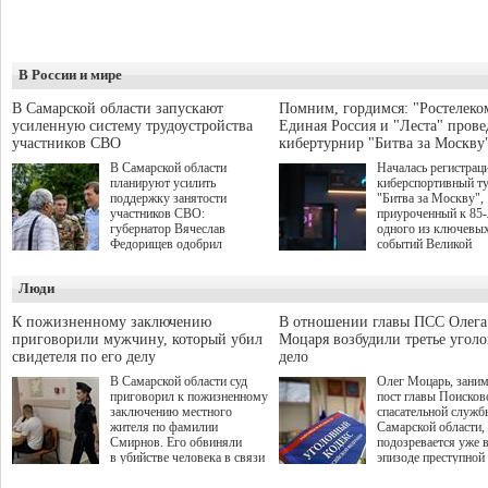
В России и мире
В Самарской области запускают
Помним, гордимся: "Ростелеко
усиленную систему трудоустройства
Единая Россия и "Леста" прове
участников СВО
кибертурнир "Битва за Москву
В Самарской области
Началась регистрац
планируют усилить
киберспортивный т
поддержку занятости
"Битва за Москву",
участников СВО:
приуроченный к 85
губернатор Вячеслав
одного из ключевы
Федорищев одобрил
событий Великой
инициативы депутата
Отечественной войн
Самарской Губернской
Организаторами
Люди
Думы Александра
соревнования по он
Живайкина, направленные
игре "Мир танков"
на трудоустройство и более
выступили "Ростеле
К пожизненному заключению
В отношении главы ПСС Олега
спокойную адаптацию к
партия "Единая Рос
приговорили мужчину, который убил
Моцаря возбудили третье угол
мирной жизни.
игровая студия "Лес
свидетеля по его делу
дело
Музей Победы.
В Самарской области суд
Олег Моцарь, зани
приговорил к пожизненному
пост главы Поисков
заключению местного
спасательной служб
жителя по фамилии
Самарской области,
Смирнов. Его обвиняли
подозревается уже 
в убийстве человека в связи
эпизоде преступной
с выполнением
деятельности. Возб
им общественного долга.
третье уголовное де