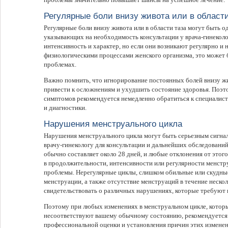
Регулярные боли внизу живота или в области
Регулярные боли внизу живота или в области таза могут быть 
указывающих на необходимость консультации у врача-гинеколо
интенсивность и характер, но если они возникают регулярно и 
физиологическими процессами женского организма, это может
проблемах.
Важно помнить, что игнорирование постоянных болей внизу жи
привести к осложнениям и ухудшить состояние здоровья. Поэт
симптомов рекомендуется немедленно обратиться к специалист
и диагностики.
Нарушения менструального цикла
Нарушения менструального цикла могут быть серьезным сигна
врачу-гинекологу для консультации и дальнейших обследовани
обычно составляет около 28 дней, и любые отклонения от это
в продолжительности, интенсивности или регулярности менстр
проблемы. Нерегулярные циклы, слишком обильные или скудны
менструации, а также отсутствие менструаций в течение нескол
свидетельствовать о различных нарушениях, которые требуют 
Поэтому при любых изменениях в менструальном цикле, котор
несоответствуют вашему обычному состоянию, рекомендуется 
профессиональной оценки и установления причин этих измене