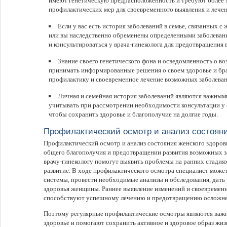
имеют генетическую предрасположенность и требуют более 
профилактических мер для своевременного выявления и лечен
Если у вас есть история заболеваний в семье, связанных 
или вы наследственно обременены определенными заболевани
и консультироваться у врача-гинеколога для предотвращени
Знание своего генетического фона и осведомленность о в
принимать информированные решения о своем здоровье и брат
профилактику и своевременное лечение возможных заболеван
Личная и семейная история заболеваний являются важным
учитывать при рассмотрении необходимости консультации у 
чтобы сохранить здоровье и благополучие на долгие годы.
Профилактический осмотр и анализ состояни
Профилактический осмотр и анализ состояния женского здоро
общего благополучия и предотвращении развития возможных за
врачу-гинекологу помогут выявить проблемы на ранних стадия
развитие. В ходе профилактического осмотра специалист може
системы, провести необходимые анализы и обследования, дат
здоровья женщины. Раннее выявление изменений и своевремен
способствуют успешному лечению и предотвращению осложне
Поэтому регулярные профилактические осмотры являются важ
здоровье и помогают сохранить активное и здоровое образ жиз