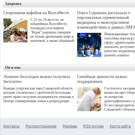
Здоровье
о превышении полн
а сам он находится
Спортивная кофейня на ВолгаФесте
Ольга Сорокина рассказала о
перспективах превентивной
С 22 по 24 августа, на
медицины и межотраслевом
юбилейном ВолгаФесте,
взаимодействии в рамках ПМЭ
площадка сети кофеен
"Корж" радовала самарцев
Инновационные тех
не только ароматным кофе и
способны перезагру
выпечкой, а также обширной
сферу здравоохран
оздоровительной
повысить доступнос
программой. Спортивный
качество медпомощ
дебют пришёлся на начало
развить сервисы
летнего сезона. Команда
превентивной меди
сети кофеен ввела активную
Однако сфера MedT
деятельность в жизни для
Он и она
сталкивается с
гостей и самарцев.
определенными бар
К ним можно отнес
Лечение бесплодия можно получить
Семейные ценности нужно
регуляторные огран
бесплатно
поддерживать
этические вопросы,
Каждая супружеская пара Самарской области,
Состоялось заседан
возникающие при ра
которая столкнулась с проблемой бесплодия,
комиссии при губер
данными пациентов
имеет право получить медицинскую помощь в
по вопросам
более динамичного 
Центре планирования семьи и репродукции.
демографического р
проникновения инн
Ее вел председатель
сегмент необходимо
Самарской губернс
отраслевое взаимод
Виктор Сазонов.
государства, медиц
клиник и страховых
компаний. Об этом
Контакты
Распространение
Реклама
RSS-потоки
Карта сайта
рассказала Ольга С
член Совета директ