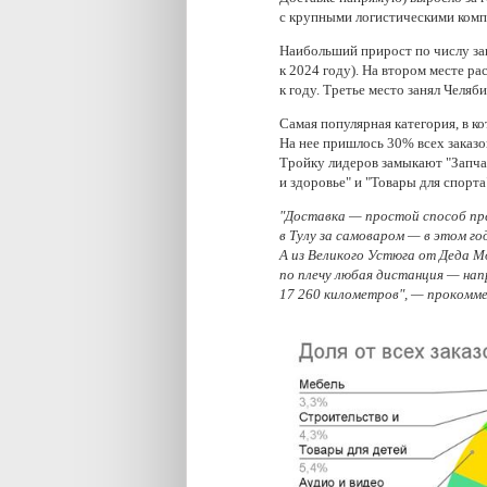
с крупными логистическими комп
Наибольший прирост по числу зак
к 2024 году). На втором месте р
к году. Третье место занял Челя
Самая популярная категория, в к
На нее пришлось 30% всех заказо
Тройку лидеров замыкают "Запча
и здоровье" и "Товары для спорт
"Доставка — простой способ пре
в Тулу за самоваром — в этом г
А из Великого Устюга от Деда М
по плечу любая дистанция — нап
17 260 километров", — прокомм