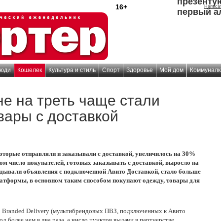
презенту
16+
Написа
первый а
юди
Кошелек
Культура и стиль
Спорт
Здоровье
Мой дом
Коммуналк
не на треть чаще стали
вары с доставкой
которые отправляли и заказывали с доставкой, увеличилось на 30%
том число покупателей, готовых заказывать с доставкой, выросло на
дывали объявления с подключенной Авито Доставкой, стало больше
атформы, в основном таким способом покупают одежду, товары для
o Branded Delivery (мультибрендовых ПВЗ, подключенных к Авито
д более чем в два раза, а число пунктов выдачи в партнерстве