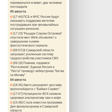
перевернулся в кювет, два человека
пострадали
05 августа
17:44
ПСБ и МЧС России будут
оказывать поддержку жителям
пострадавших при чрезвычайных
ситуациях регионов
17:23
"Рыцари Сорока Островов"
опустили меч: Wink объявляет о
завершении съемок
фантастического сериала
09:57
В Самарской области
запускают усиленную систему
трудоустройства участников СВО
09:18
Помним, гордимся:
"Ростелеком", Единая Россия и
"Леста" проведут кибертурнир "Битва
за Москву"
04 августа
18:45
Авито расширяет доставку
крупногабарита с "Байкал Сервис"
17:07
Нутрициолог ВСК назвала
здоровую альтернативу чаю и кофе
15:48
Стала известна программа
Дня физкультурника в Самарской
области