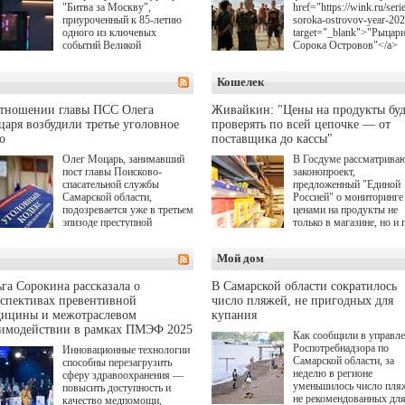
"Битва за Москву",
href="https://wink.ru/serie
приуроченный к 85-летию
soroka-ostrovov-year-20
одного из ключевых
target="_blank">"Рыцар
событий Великой
Сорока Островов"</a>
Отечественной войны.
(18+) для онлайн-киноте
Организаторами
Wink (совместное
Кошелек
соревнования по онлайн-
предприятие "Ростелеко
игре "Мир танков"
и НМГ) по мотивам
выступили "Ростелеком",
одноименного романа
отношении главы ПСС Олега
Живайкин: "Цены на продукты буд
партия "Единая Россия",
Сергея Лукьяненко. Гла
аря возбудили третье уголовное
проверять по всей цепочке — от
игровая студия "Леста" и
роли в проекте исполни
о
поставщика до кассы"
Музей Победы.
Артем Кошман, Полина
Олег Моцарь, занимавший
В Госдуме рассматрива
Гухман, Вероника
пост главы Поисково-
законопроект,
Устимова, Олег Савост
спасательной службы
предложенный "Единой
Святослав Рогожан, Куз
Самарской области,
Россией" о мониторинге 
Котрелёв, Никита
подозревается уже в третьем
ценами на продукты не
Кологривый, Елисей
эпизоде преступной
только в магазине, но и 
Чучилин, Александра
деятельности. Возбуждено
всей цепочке — от
Нестерова, Ника Жукова
третье уголовное дело
поставщика до кассы. Ч
также Михаил Пореченк
Мой дом
о превышении полномочий,
в момент резкого
Александр Обласов,
а сам он находится в СИЗО.
подорожания было поня
Дмитрий Куличков и Ю
где именно цена "поехал
Волкова в роли родителе
га Сорокина рассказала о
В Самарской области сократилось
вверх и кто её разогнал.
Режиссер-постановщик
спективах превентивной
число пляжей, не пригодных для
проекта — Егор Чичкан
дицины и межотраслевом
купания
(сериалы "Комбинация",
аимодействии в рамках ПМЭФ 2025
Как сообщили в управл
снова здравствуйте!").
Роспотребнадзора по
Инновационные технологии
Самарской области, за
способны перезагрузить
неделю в регионе
сферу здравоохранения —
уменьшилось число пля
повысить доступность и
не рекомендованных дл
качество медпомощи,