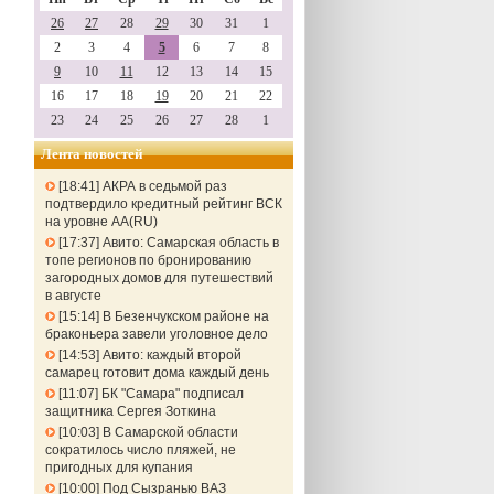
26
27
28
29
30
31
1
2
3
4
5
6
7
8
9
10
11
12
13
14
15
16
17
18
19
20
21
22
23
24
25
26
27
28
1
Лента новостей
18:41
АКРА в седьмой раз
подтвердило кредитный рейтинг ВСК
на уровне АА(RU)
17:37
Авито: Самарская область в
топе регионов по бронированию
загородных домов для путешествий
в августе
15:14
В Безенчукском районе на
браконьера завели уголовное дело
14:53
Авито: каждый второй
самарец готовит дома каждый день
11:07
БК "Самара" подписал
защитника Сергея Зоткина
10:03
В Самарской области
сократилось число пляжей, не
пригодных для купания
10:00
Под Сызранью ВАЗ