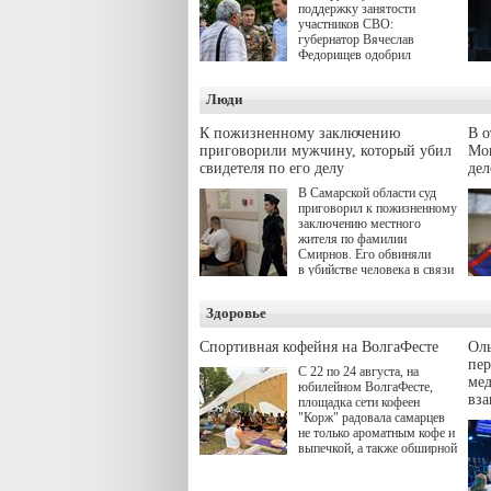
поддержку занятости
участников СВО:
губернатор Вячеслав
Федорищев одобрил
инициативы депутата
Самарской Губернской
Люди
Думы Александра
Живайкина, направленные
на трудоустройство и более
К пожизненному заключению
В 
спокойную адаптацию к
приговорили мужчину, который убил
Моц
мирной жизни.
свидетеля по его делу
дел
В Самарской области суд
приговорил к пожизненному
заключению местного
жителя по фамилии
Смирнов. Его обвиняли
в убийстве человека в связи
с выполнением
им общественного долга.
Здоровье
Спортивная кофейня на ВолгаФесте
Оль
пер
С 22 по 24 августа, на
ме
юбилейном ВолгаФесте,
вз
площадка сети кофеен
"Корж" радовала самарцев
не только ароматным кофе и
выпечкой, а также обширной
оздоровительной
программой. Спортивный