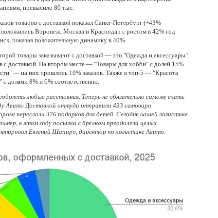
аниями, превысило 80 тыс.
азов товаров с доставкой показал Санкт-Петербург (+43%
асположились Воронеж, Москва и Краснодар с ростом в 42% год
бинск, показав положительную динамику в 40%.
оторой товары заказывают с доставкой — это "Одежда и аксессуары".
в с доставкой. На втором месте — "Товары для хобби" с долей 15%.
сти" — на них пришлось 10% заказов. Также в топ-5 — "Красота
а" с долями 8% и 6% соответственно.
одолеть любые расстояния. Теперь не обязательно самому ехать
оду Авито Доставкой оттуда отправили 433 самовара.
ороза переслали 376 подарков для детей. Сегодня нашей логистике
ример, в этом году посылка с брелком преодолела целых
ентировал Евгений Шапиро, директор по логистике Авито.