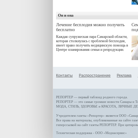
дебют пришёлся на начало
летнего сезона. Команда
сети кофеен ввела активную
деятельность в жизни для
Он и она
гостей и самарцев.
Лечение бесплодия можно получить
Се
бесплатно
по
Каждая супружеская пара Самарской области,
которая столкнулась с проблемой бесплодия,
имеет право получить медицинскую помощь в
Центре планирования семьи и репродукции.
Контакты
Распространение
Реклама
РЕПОРТЕР — первый таблоид родного города.
РЕПОРТЕР — это
самые громкие новости
Самары и Т
МОДА, СТИЛЬ
,
ЗДОРОВЬЕ и КРАСОТА
,
ЛИЧНЫЕ ДЕ
Учредителем газеты «Репортер» является ООО «Сам
Все права на материалы, опубликованные на сайте газ
гиперссылкой на сайт газеты РЕПОРТЕР. При цитиров
Техническая поддержка - ООО «Медиасервис»