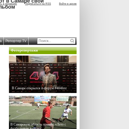
ют в Самаре свой
ть в редакцию
Подписаться на RSS
Войти в архив
льбом
а
Репортер TV
Фоторепортажи
В Самаре открылся it-форум #404fest
В Самарскую область пришло «Лето с
футбольным мячом»