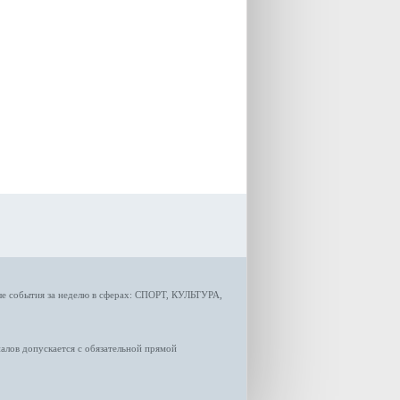
градостроительной политики
Самарской области
Екатерина Семенова.
ые
события за неделю
в сферах:
СПОРТ
,
КУЛЬТУРА,
лов допускается с обязательной прямой