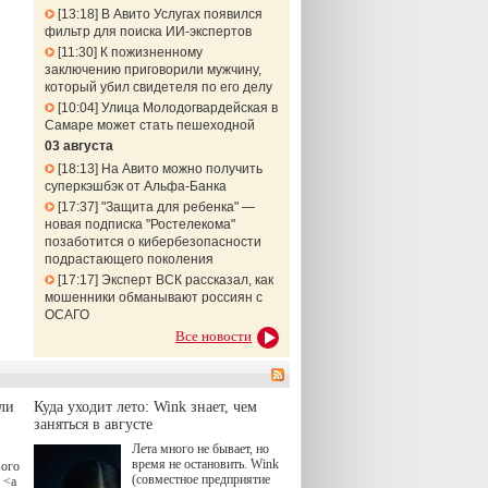
13:18
В Авито Услугах появился
фильтр для поиска ИИ-экспертов
11:30
К пожизненному
заключению приговорили мужчину,
который убил свидетеля по его делу
10:04
Улица Молодогвардейская в
Самаре может стать пешеходной
03 августа
18:13
На Авито можно получить
суперкэшбэк от Альфа-Банка
17:37
"Защита для ребенка" —
новая подписка "Ростелекома"
позаботится о кибербезопасности
подрастающего поколения
17:17
Эксперт ВСК рассказал, как
мошенники обманывают россиян с
ОСАГО
Все новости
ли
Куда уходит лето: Wink знает, чем
заняться в августе
Лета много не бывает, но
время не остановить. Wink
вого
(совместное предприятие
 <a