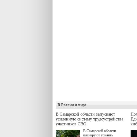
В России и мире
В Самарской области запускают
Пом
усиленную систему трудоустройства
Еди
участников СВО
киб
В Самарской области
планируют усилить