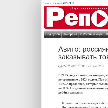
четверг, 6 августа 2026 21:20
Под лупой
Панорама
В России и мире
Л
Авито: россия
заказывать то
05.02.2026 18:06
Читали:
208
В 2025 году количество товаров, 
по сравнению с 2024 годом. При э
13%. А продавцов, которые выкла
на 11%. По данным аналитиков пл
хобби и запчасти.
Количество пунктов выдачи Avit
Доставке напрямую) выросло за го