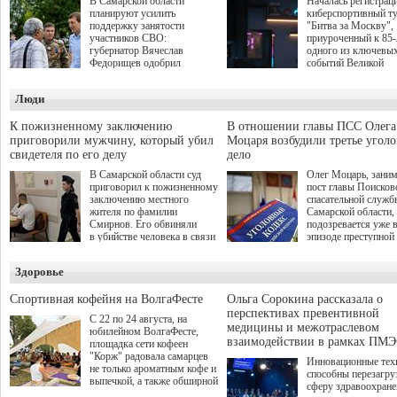
В Самарской области
Началась регистрац
планируют усилить
киберспортивный т
поддержку занятости
"Битва за Москву",
участников СВО:
приуроченный к 85
губернатор Вячеслав
одного из ключевы
Федорищев одобрил
событий Великой
инициативы депутата
Отечественной войн
Самарской Губернской
Организаторами
Люди
Думы Александра
соревнования по он
Живайкина, направленные
игре "Мир танков"
на трудоустройство и более
выступили "Ростеле
К пожизненному заключению
В отношении главы ПСС Олега
спокойную адаптацию к
партия "Единая Рос
приговорили мужчину, который убил
Моцаря возбудили третье угол
мирной жизни.
игровая студия "Лес
свидетеля по его делу
дело
Музей Победы.
В Самарской области суд
Олег Моцарь, зани
приговорил к пожизненному
пост главы Поисков
заключению местного
спасательной служб
жителя по фамилии
Самарской области,
Смирнов. Его обвиняли
подозревается уже 
в убийстве человека в связи
эпизоде преступной
с выполнением
деятельности. Возб
им общественного долга.
третье уголовное де
Здоровье
о превышении полн
а сам он находится
Спортивная кофейня на ВолгаФесте
Ольга Сорокина рассказала о
перспективах превентивной
С 22 по 24 августа, на
медицины и межотраслевом
юбилейном ВолгаФесте,
взаимодействии в рамках ПМЭ
площадка сети кофеен
"Корж" радовала самарцев
Инновационные тех
не только ароматным кофе и
способны перезагру
выпечкой, а также обширной
сферу здравоохран
оздоровительной