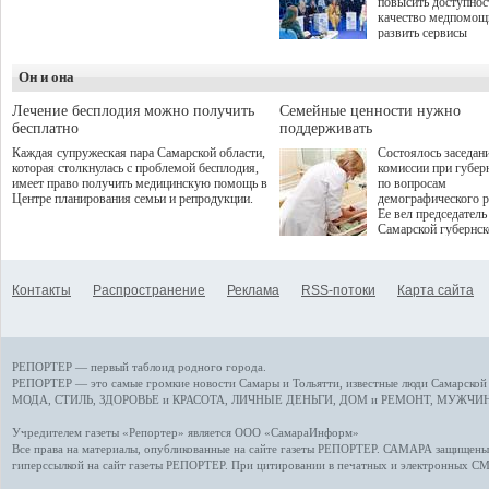
повысить доступнос
программой. Спортивный
качество медпомощ
дебют пришёлся на начало
развить сервисы
летнего сезона. Команда
превентивной меди
сети кофеен ввела активную
Однако сфера MedT
деятельность в жизни для
Он и она
сталкивается с
гостей и самарцев.
определенными бар
К ним можно отнес
Лечение бесплодия можно получить
Семейные ценности нужно
регуляторные огран
бесплатно
поддерживать
этические вопросы,
Каждая супружеская пара Самарской области,
Состоялось заседан
возникающие при ра
которая столкнулась с проблемой бесплодия,
комиссии при губер
данными пациентов
имеет право получить медицинскую помощь в
по вопросам
более динамичного 
Центре планирования семьи и репродукции.
демографического р
проникновения инн
Ее вел председатель
сегмент необходимо
Самарской губернс
отраслевое взаимод
Виктор Сазонов.
государства, медиц
клиник и страховых
компаний. Об этом
Контакты
Распространение
Реклама
RSS-потоки
Карта сайта
рассказала Ольга С
член Совета директ
Страхового Дома В
ходе сессии "Развит
медицинских техно
РЕПОРТЕР — первый таблоид родного города.
ключ к повышению
качества жизни" в 
РЕПОРТЕР — это
самые громкие новости
Самары и Тольятти,
известные люди
Самарской 
ПМЭФ 2025. В дис
МОДА, СТИЛЬ
,
ЗДОРОВЬЕ и КРАСОТА
,
ЛИЧНЫЕ ДЕНЬГИ
,
ДОМ и РЕМОНТ
,
МУЖЧИН
также приняли учас
Министр здравоохр
Учредителем газеты «Репортер» является ООО «СамараИнформ»
РФ Михаил Мурашк
Все права на материалы, опубликованные на сайте газеты
РЕПОРТЕР
. САМАРА защищены. 
представители
гиперссылкой на сайт газеты РЕПОРТЕР. При цитировании в печатных и электронных С
Государственной Д