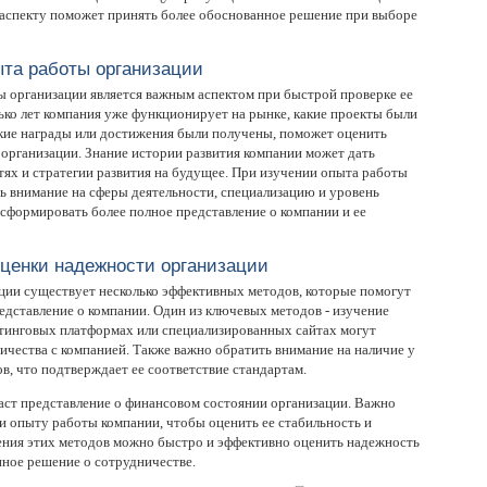
 аспекту поможет принять более обоснованное решение при выборе
ыта работы организации
ы организации является важным аспектом при быстрой проверке ее
ько лет компания уже функционирует на рынке, какие проекты были
акие награды или достижения были получены, поможет оценить
организации. Знание истории развития компании может дать
стях и стратегии развития на будущее. При изучении опыта работы
ь внимание на сферы деятельности, специализацию и уровень
сформировать более полное представление о компании и ее
ценки надежности организации
ции существует несколько эффективных методов, которые помогут
едставление о компании. Один из ключевых методов - изучение
йтинговых платформах или специализированных сайтах могут
чества с компанией. Также важно обратить внимание на наличие у
в, что подтверждает ее соответствие стандартам.
аст представление о финансовом состоянии организации. Важно
и опыту работы компании, чтобы оценить ее стабильность и
ния этих методов можно быстро и эффективно оценить надежность
нное решение о сотрудничестве.