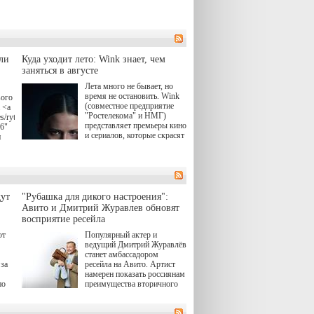
ли
Куда уходит лето: Wink знает, чем
заняться в августе
Лета много не бывает, но
время не остановить. Wink
вого
(совместное предприятие
 <a
"Ростелекома" и НМГ)
s/rytsari-
представляет премьеры кино
26"
и сериалов, которые скрасят
и
удлиняющиеся вечера
последнего летнего месяца.
атра
И пусть <a
href="https://wink.ru/series/kholod-
ма"
year-2026"
target="_blank">"Холод"
ут
"Рубашка для дикого настроения":
</a> (18+) останется только
вные
Авито и Дмитрий Журавлев обновят
на экране — весь август по
ли
восприятие ресейла
четвергам продолжат
выходить новые эпизоды
ют
Популярный актер и
сериала, в котором
ведущий Дмитрий Журавлёв
юк,
беспощадным возмездием в
станет амбассадором
ьма
духе графа Монте-Кристо
за
ресейла на Авито. Артист
занимается наша
намерен показать россиянам
современница.
по
преимущества вторичного
рынка и сделать покупку
, а
тобы
товаров с историей нормой
ов,
для современного и умного