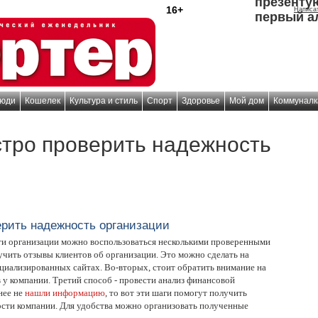
презенту
16+
Написа
первый а
юди
Кошелек
Культура и стиль
Спорт
Здоровье
Мой дом
Коммуналк
стро проверить надежность
ерить надежность организации
и организации можно воспользоваться несколькими проверенными
учить отзывы клиентов об организации. Это можно сделать на
циализированных сайтах. Во-вторых, стоит обратить внимание на
 у компании. Третий способ - провести анализ финансовой
нее не
нашли информацию
, то вот эти шаги помогут получить
ости компании. Для удобства можно организовать полученные