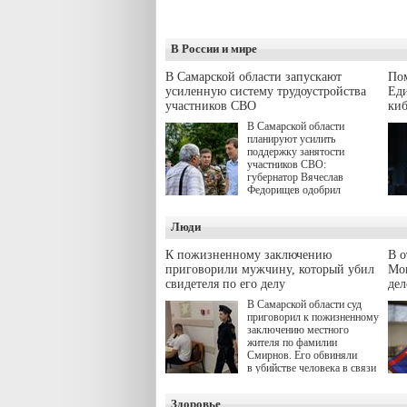
В России и мире
В Самарской области запускают
Пом
усиленную систему трудоустройства
Еди
участников СВО
киб
В Самарской области
планируют усилить
поддержку занятости
участников СВО:
губернатор Вячеслав
Федорищев одобрил
инициативы депутата
Самарской Губернской
Люди
Думы Александра
Живайкина, направленные
на трудоустройство и более
К пожизненному заключению
В 
спокойную адаптацию к
приговорили мужчину, который убил
Моц
мирной жизни.
свидетеля по его делу
дел
В Самарской области суд
приговорил к пожизненному
заключению местного
жителя по фамилии
Смирнов. Его обвиняли
в убийстве человека в связи
с выполнением
им общественного долга.
Здоровье