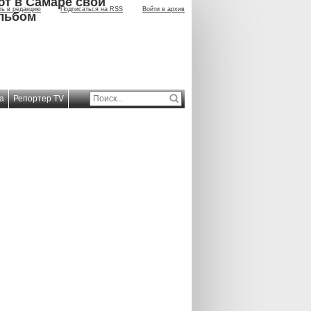
ют в Самаре свой
ть в редакцию
Подписаться на RSS
Войти в архив
льбом
а
Репортер TV