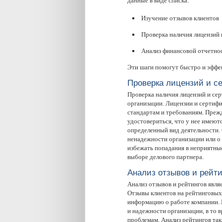
данные в виде списка:
Изучение отзывов клиентов
Проверка наличия лицензий 
Анализ финансовой отчетно
Эти шаги помогут быстро и эффе
Проверка лицензий и с
Проверка наличия лицензий и се
организации. Лицензии и сертиф
стандартам и требованиям. Преж
удостовериться, что у нее имею
определенный вид деятельности.
ненадежности организации или о
избежать попадания в неприятны
выборе делового партнера.
Анализ отзывов и рейти
Анализ отзывов и рейтингов явл
Отзывы клиентов на рейтинговых
информацию о работе компании. 
и надежности организации, в то 
проблемам. Анализ рейтингов та