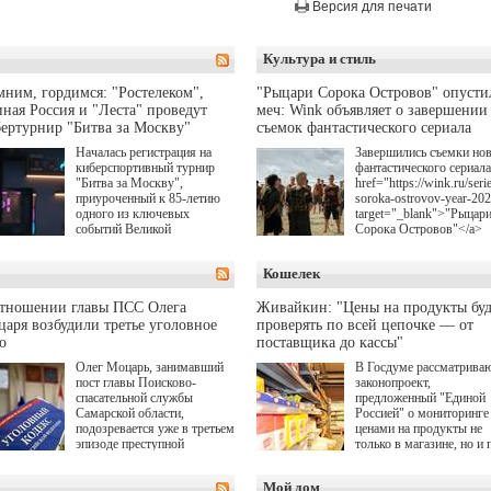
Версия для печати
Культура и стиль
ним, гордимся: "Ростелеком",
"Рыцари Сорока Островов" опусти
ная Россия и "Леста" проведут
меч: Wink объявляет о завершении
ертурнир "Битва за Москву"
съемок фантастического сериала
Началась регистрация на
Завершились съемки но
киберспортивный турнир
фантастического сериала
"Битва за Москву",
href="https://wink.ru/serie
приуроченный к 85-летию
soroka-ostrovov-year-20
одного из ключевых
target="_blank">"Рыцар
событий Великой
Сорока Островов"</a>
Отечественной войны.
(18+) для онлайн-киноте
Организаторами
Wink (совместное
Кошелек
соревнования по онлайн-
предприятие "Ростелеко
игре "Мир танков"
и НМГ) по мотивам
выступили "Ростелеком",
одноименного романа
отношении главы ПСС Олега
Живайкин: "Цены на продукты буд
партия "Единая Россия",
Сергея Лукьяненко. Гла
аря возбудили третье уголовное
проверять по всей цепочке — от
игровая студия "Леста" и
роли в проекте исполни
о
поставщика до кассы"
Музей Победы.
Артем Кошман, Полина
Олег Моцарь, занимавший
В Госдуме рассматрива
Гухман, Вероника
пост главы Поисково-
законопроект,
Устимова, Олег Савост
спасательной службы
предложенный "Единой
Святослав Рогожан, Куз
Самарской области,
Россией" о мониторинге 
Котрелёв, Никита
подозревается уже в третьем
ценами на продукты не
Кологривый, Елисей
эпизоде преступной
только в магазине, но и 
Чучилин, Александра
деятельности. Возбуждено
всей цепочке — от
Нестерова, Ника Жукова
третье уголовное дело
поставщика до кассы. Ч
также Михаил Пореченк
Мой дом
о превышении полномочий,
в момент резкого
Александр Обласов,