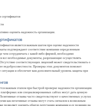
и сертификатов
сти
ктивно оценить надежность организации.
ертификатов
ртификатов является важным шагом при оценке надежности
икаты подтверждают соответствие компании определенным
де чем сотрудничать с какой-либо фирмой, необходимо
тся все необходимые документы, разрешающие осуществлять
 Отсутствие соответствующих лицензий может свидетельствовать о
 ее недобросовестности. Проверка этих документов поможет
е ситуации и обеспечит вам дополнительный уровень защиты при
нгов
яется важным этапом при быстрой проверке надежности организации.
 платформах или специализированных сайтах могут дать ценную
Позитивные отзывы часто свидетельствуют о качественных услугах
время как негативные отзывы могут стать сигналом к возможным
кже позволяет оценить общую репутацию компании и ее позицию на