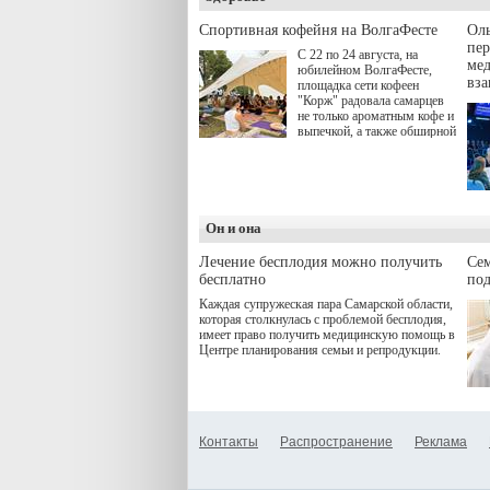
Спортивная кофейня на ВолгаФесте
Оль
пер
С 22 по 24 августа, на
ме
юбилейном ВолгаФесте,
вз
площадка сети кофеен
"Корж" радовала самарцев
не только ароматным кофе и
выпечкой, а также обширной
оздоровительной
программой. Спортивный
дебют пришёлся на начало
летнего сезона. Команда
сети кофеен ввела активную
деятельность в жизни для
Он и она
гостей и самарцев.
Лечение бесплодия можно получить
Се
бесплатно
по
Каждая супружеская пара Самарской области,
которая столкнулась с проблемой бесплодия,
имеет право получить медицинскую помощь в
Центре планирования семьи и репродукции.
Контакты
Распространение
Реклама