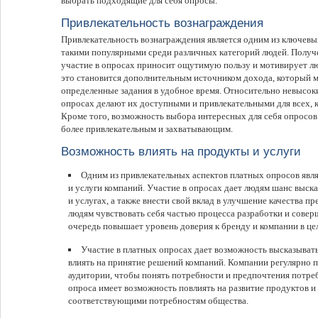
выбрать подходящие для себя опросы.
Привлекательность вознаграждения
Привлекательность вознаграждения является одним из ключев
такими популярными среди различных категорий людей. Получ
участие в опросах приносит ощутимую пользу и мотивирует лю
это становится дополнительным источником дохода, который 
определенные задания в удобное время. Относительно невысок
опросах делают их доступными и привлекательными для всех, к
Кроме того, возможность выбора интересных для себя опросов 
более привлекательным и захватывающим.
Возможность влиять на продукты и услуги
Одним из привлекательных аспектов платных опросов явл
и услуги компаний. Участие в опросах дает людям шанс выска
и услугах, а также внести свой вклад в улучшение качества п
людям чувствовать себя частью процесса разработки и совер
очередь повышает уровень доверия к бренду и компании в це
Участие в платных опросах дает возможность высказыват
влиять на принятие решений компаний. Компании регулярно 
аудитории, чтобы понять потребности и предпочтения потре
опроса имеет возможность повлиять на развитие продуктов и 
соответствующими потребностям общества.