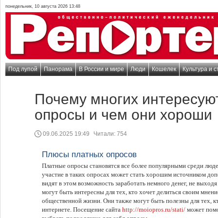
понедельник, 10 августа 2026 13:48
Под лупой
Панорама
В России и мире
Люди
Кошелек
Культура и с
Почему многих интересую
опросы и чем они хороши
09.06.2025 19:49
Читали:
754
Плюсы платных опросов
Платные опросы становятся все более популярными среди люд
участие в таких опросах может стать хорошим источником до
видят в этом возможность заработать немного денег, не выходя
могут быть интересны для тех, кто хочет делиться своим мнени
общественной жизни. Они также могут быть полезны для тех, к
интернете. Посещение сайта
http://moiopros.ru/stati/
может помо