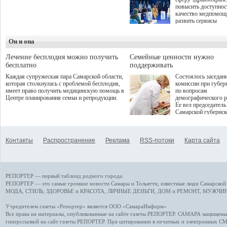
оздоровительной
повысить доступнос
программой. Спортивный
качество медпомощ
дебют пришёлся на начало
развить сервисы
летнего сезона. Команда
превентивной меди
сети кофеен ввела активную
Однако сфера MedT
деятельность в жизни для
Он и она
сталкивается с
гостей и самарцев.
определенными бар
К ним можно отнес
Лечение бесплодия можно получить
Семейные ценности нужно
регуляторные огран
бесплатно
поддерживать
этические вопросы,
Каждая супружеская пара Самарской области,
Состоялось заседан
возникающие при ра
которая столкнулась с проблемой бесплодия,
комиссии при губер
данными пациентов
имеет право получить медицинскую помощь в
по вопросам
более динамичного 
Центре планирования семьи и репродукции.
демографического р
проникновения инн
Ее вел председатель
сегмент необходимо
Самарской губернс
отраслевое взаимод
Виктор Сазонов.
государства, медиц
клиник и страховых
компаний. Об этом
Контакты
Распространение
Реклама
RSS-потоки
Карта сайта
рассказала Ольга С
член Совета директ
Страхового Дома В
ходе сессии "Развит
медицинских техно
РЕПОРТЕР — первый таблоид родного города.
ключ к повышению
качества жизни" в 
РЕПОРТЕР — это
самые громкие новости
Самары и Тольятти,
известные люди
Самарской 
ПМЭФ 2025. В дис
МОДА, СТИЛЬ
,
ЗДОРОВЬЕ и КРАСОТА
,
ЛИЧНЫЕ ДЕНЬГИ
,
ДОМ и РЕМОНТ
,
МУЖЧИН
также приняли учас
Министр здравоохр
Учредителем газеты «Репортер» является ООО «СамараИнформ»
РФ Михаил Мурашк
Все права на материалы, опубликованные на сайте газеты
РЕПОРТЕР
. САМАРА защищены. 
представители
гиперссылкой на сайт газеты РЕПОРТЕР. При цитировании в печатных и электронных С
Государственной Д