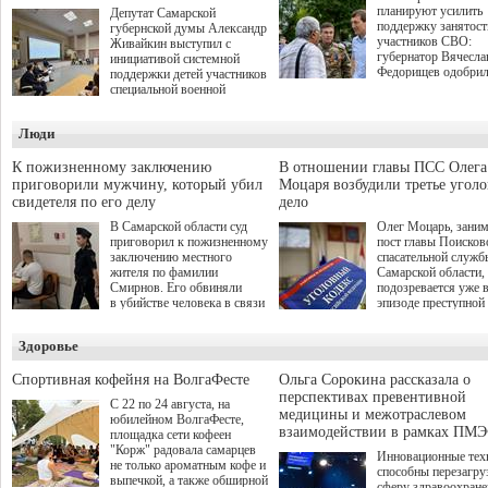
планируют усилить
Депутат Самарской
поддержку занятост
губернской думы Александр
участников СВО:
Живайкин выступил с
губернатор Вячесла
инициативой системной
Федорищев одобри
поддержки детей участников
инициативы депутат
специальной военной
Самарской Губернс
операции через спортивные
Думы Александра
секции. Он озвучил ее на
Люди
Живайкина, направ
стратегической сессии
на трудоустройство 
"Помощь фронту и семьям
спокойную адаптац
участников СВО", которая
К пожизненному заключению
В отношении главы ПСС Олега
мирной жизни.
прошла в Отрадном 7
приговорили мужчину, который убил
Моцаря возбудили третье угол
августа.
свидетеля по его делу
дело
В Самарской области суд
Олег Моцарь, зани
приговорил к пожизненному
пост главы Поисков
заключению местного
спасательной служб
жителя по фамилии
Самарской области,
Смирнов. Его обвиняли
подозревается уже 
в убийстве человека в связи
эпизоде преступной
с выполнением
деятельности. Возб
им общественного долга.
третье уголовное де
Здоровье
о превышении полн
а сам он находится
Спортивная кофейня на ВолгаФесте
Ольга Сорокина рассказала о
перспективах превентивной
С 22 по 24 августа, на
медицины и межотраслевом
юбилейном ВолгаФесте,
взаимодействии в рамках ПМЭ
площадка сети кофеен
"Корж" радовала самарцев
Инновационные тех
не только ароматным кофе и
способны перезагру
выпечкой, а также обширной
сферу здравоохран