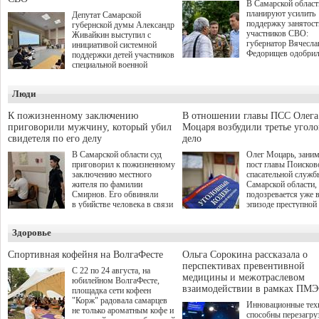
В Самарской област
планируют усилить
Депутат Самарской
поддержку занятост
губернской думы Александр
участников СВО:
Живайкин выступил с
губернатор Вячесла
инициативой системной
Федорищев одобри
поддержки детей участников
инициативы депутат
специальной военной
Самарской Губернс
операции через спортивные
Думы Александра
секции. Он озвучил ее на
Люди
Живайкина, направ
стратегической сессии
на трудоустройство 
"Помощь фронту и семьям
спокойную адаптац
участников СВО", которая
К пожизненному заключению
В отношении главы ПСС Олега
мирной жизни.
прошла в Отрадном 7
приговорили мужчину, который убил
Моцаря возбудили третье угол
августа.
свидетеля по его делу
дело
В Самарской области суд
Олег Моцарь, зани
приговорил к пожизненному
пост главы Поисков
заключению местного
спасательной служб
жителя по фамилии
Самарской области,
Смирнов. Его обвиняли
подозревается уже 
в убийстве человека в связи
эпизоде преступной
с выполнением
деятельности. Возб
им общественного долга.
третье уголовное де
Здоровье
о превышении полн
а сам он находится
Спортивная кофейня на ВолгаФесте
Ольга Сорокина рассказала о
перспективах превентивной
С 22 по 24 августа, на
медицины и межотраслевом
юбилейном ВолгаФесте,
взаимодействии в рамках ПМЭ
площадка сети кофеен
"Корж" радовала самарцев
Инновационные тех
не только ароматным кофе и
способны перезагру