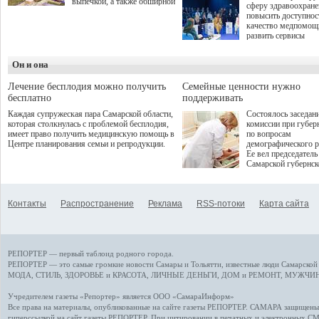
выпечкой, а также обширной
сферу здравоохран
оздоровительной
повысить доступнос
программой. Спортивный
качество медпомощ
дебют пришёлся на начало
развить сервисы
летнего сезона. Команда
превентивной меди
сети кофеен ввела активную
Однако сфера MedT
деятельность в жизни для
Он и она
сталкивается с
гостей и самарцев.
определенными бар
К ним можно отнес
Лечение бесплодия можно получить
Семейные ценности нужно
регуляторные огран
бесплатно
поддерживать
этические вопросы,
Каждая супружеская пара Самарской области,
Состоялось заседан
возникающие при ра
которая столкнулась с проблемой бесплодия,
комиссии при губер
данными пациентов
имеет право получить медицинскую помощь в
по вопросам
более динамичного 
Центре планирования семьи и репродукции.
демографического р
проникновения инн
Ее вел председатель
сегмент необходимо
Самарской губернс
отраслевое взаимод
Виктор Сазонов.
государства, медиц
клиник и страховых
компаний. Об этом
Контакты
Распространение
Реклама
RSS-потоки
Карта сайта
рассказала Ольга С
член Совета директ
Страхового Дома В
ходе сессии "Развит
медицинских техно
РЕПОРТЕР — первый таблоид родного города.
ключ к повышению
качества жизни" в 
РЕПОРТЕР — это
самые громкие новости
Самары и Тольятти,
известные люди
Самарской 
ПМЭФ 2025. В дис
МОДА, СТИЛЬ
,
ЗДОРОВЬЕ и КРАСОТА
,
ЛИЧНЫЕ ДЕНЬГИ
,
ДОМ и РЕМОНТ
,
МУЖЧИН
также приняли учас
Министр здравоохр
Учредителем газеты «Репортер» является ООО «СамараИнформ»
РФ Михаил Мурашк
Все права на материалы, опубликованные на сайте газеты
РЕПОРТЕР
. САМАРА защищены. 
представители
гиперссылкой на сайт газеты РЕПОРТЕР. При цитировании в печатных и электронных С