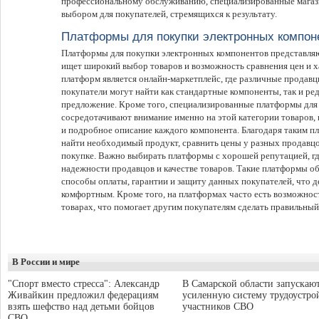
профессиональному обслуживанию, специализированные магаз
выбором для покупателей, стремящихся к результату.
Платформы для покупки электронных компон
Платформы для покупки электронных компонентов представляю
ищет широкий выбор товаров и возможность сравнения цен и х
платформ является онлайн-маркетплейс, где различные продавц
покупатели могут найти как стандартные компоненты, так и ре
предложение. Кроме того, специализированные платформы для
сосредотачивают внимание именно на этой категории товаров,
и подробное описание каждого компонента. Благодаря таким п
найти необходимый продукт, сравнить цены у разных продавцо
покупке. Важно выбирать платформы с хорошей репутацией, гд
надежности продавцов и качестве товаров. Такие платформы 
способы оплаты, гарантии и защиту данных покупателей, что д
комфортным. Кроме того, на платформах часто есть возможнос
товарах, что помогает другим покупателям сделать правильный
В России и мире
"Спорт вместо стресса": Александр
В Самарской области запускаю
Живайкин предложил федерациям
усиленную систему трудоустро
взять шефство над детьми бойцов
участников СВО
СВО