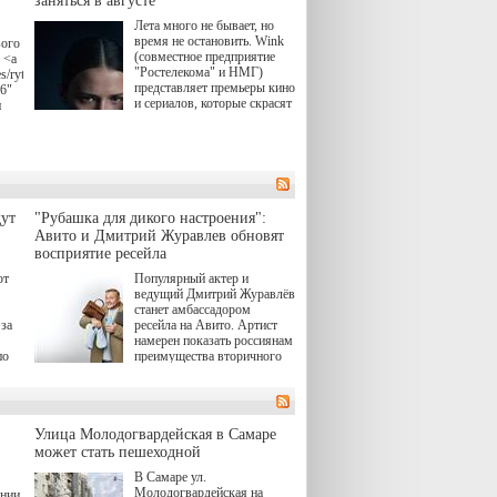
заняться в августе
Лета много не бывает, но
время не остановить. Wink
вого
(совместное предприятие
 <a
"Ростелекома" и НМГ)
s/rytsari-
представляет премьеры кино
26"
и сериалов, которые скрасят
и
удлиняющиеся вечера
последнего летнего месяца.
атра
И пусть <a
href="https://wink.ru/series/kholod-
ма"
year-2026"
target="_blank">"Холод"
</a> (18+) останется только
вные
ут
"Рубашка для дикого настроения":
на экране — весь август по
ли
Авито и Дмитрий Журавлев обновят
четвергам продолжат
восприятие ресейла
выходить новые эпизоды
сериала, в котором
юк,
ют
Популярный актер и
беспощадным возмездием в
ьма
ведущий Дмитрий Журавлёв
духе графа Монте-Кристо
станет амбассадором
занимается наша
за
ресейла на Авито. Артист
современница.
намерен показать россиянам
, а
по
преимущества вторичного
ов,
рынка и сделать покупку
тобы
товаров с историей нормой
лия
для современного и умного
й.
тно,
человека.
а"
Улица Молодогвардейская в Самаре
ов
может стать пешеходной
 "И
В Самаре ул.
Молодогвардейская на
ении