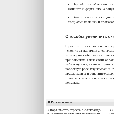
Партнёрские сайты - многие
Поищите информацию на попул
Электронная почта - подпи
специальных акциях и промокод
Способы увеличить ски
Существует несколько способов у
- следить за акциями и специаль
публикуются обновления о новых
при покупках. Также стоит обрат
публикации о доступных промокод
новостную рассылку компании, 
предложениях и дополнительных с
также можно найти привлекатель
покупках.
В России и мире
"Спорт вместо стресса": Александр
В С