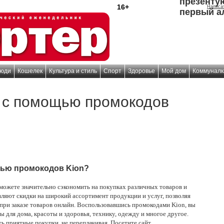
презенту
16+
Написа
первый а
юди
Кошелек
Культура и стиль
Спорт
Здоровье
Мой дом
Коммуналк
ь с помощью промокодов
щью промокодов Kion?
ожете значительно сэкономить на покупках различных товаров и
ляют скидки на широкий ассортимент продукции и услуг, позволяя
при заказе товаров онлайн. Воспользовавшись промокодами Kion, вы
ы для дома, красоты и здоровья, технику, одежду и многое другое.
ь приятные покупки, не переплачивая. Посетите сайт