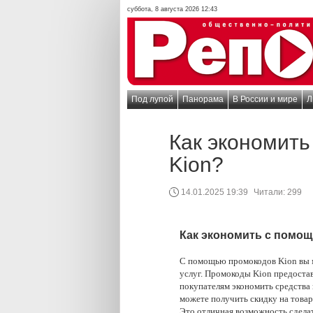
суббота, 8 августа 2026 12:43
Под лупой
Панорама
В России и мире
Л
Как экономит
Kion?
14.01.2025 19:39
Читали:
299
Как экономить с помо
С помощью промокодов Kion вы м
услуг. Промокоды Kion предостав
покупателям экономить средства 
можете получить скидку на товар
Это отличная возможность сделат