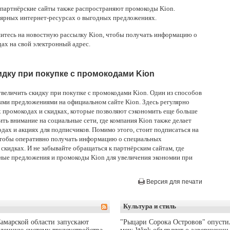
 партнёрские сайты также распространяют промокоды Kion.
ярных интернет-ресурсах о выгодных предложениях.
шитесь на новостную рассылку Kion, чтобы получать информацию о
ах на свой электронный адрес.
дку при покупке с промокодами Kion
величить скидку при покупке с промокодами Kion. Один из способов
ными предложениями на официальном сайте Kion. Здесь регулярно
 промокодах и скидках, которые позволяют сэкономить еще больше
ить внимание на социальные сети, где компания Kion также делает
ах и акциях для подписчиков. Помимо этого, стоит подписаться на
чтобы оперативно получать информацию о специальных
кидках. И не забывайте обращаться к партнёрским сайтам, где
ные предложения и промокоды Kion для увеличения экономии при
Версия для печати
Культура и стиль
амарской области запускают
"Рыцари Сорока Островов" опусти