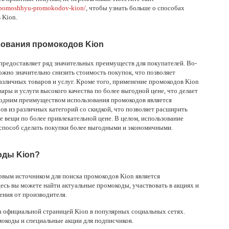
-s-pomoshhyu-promokodov-kion/
, чтобы узнать больше о способах
 Kion.
ования промокодов Kion
предоставляет ряд значительных преимуществ для покупателей. Во-
жно значительно снизить стоимость покупок, что позволяет
различных товаров и услуг. Кроме того, применение промокодов Kion
ары и услуги высокого качества по более выгодной цене, что делает
одним преимуществом использования промокодов является
в из различных категорий со скидкой, что позволяет расширить
 вещи по более привлекательной цене. В целом, использование
 способ сделать покупки более выгодными и экономичными.
оды Kion?
рвым источником для поиска промокодов Kion является
есь вы можете найти актуальные промокоды, участвовать в акциях и
ния от производителя.
за официальной страницей Kion в популярных социальных сетях.
окоды и специальные акции для подписчиков.