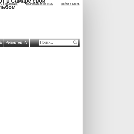
ют в Самаре свой
ть в редакцию
Подписаться на RSS
Войти в архив
льбом
а
Репортер TV