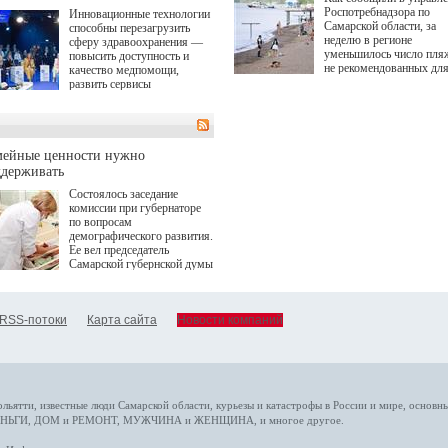
Роспотребнадзора по
Инновационные технологии
Самарской области, за
способны перезагрузить
неделю в регионе
сферу здравоохранения —
уменьшилось число пля
повысить доступность и
не рекомендованных дл
качество медпомощи,
купания.
развить сервисы
превентивной медицины.
Однако сфера MedTech
сталкивается с
определенными барьерами.
К ним можно отнести
мейные ценности нужно
регуляторные ограничения,
ддерживать
этические вопросы,
Состоялось заседание
возникающие при работе с
комиссии при губернаторе
данными пациентов. Для
по вопросам
более динамичного роста
демографического развития.
проникновения инноваций в
Ее вел председатель
сегмент необходимо кросс-
Самарской губернской думы
отраслевое взаимодействие
Виктор Сазонов.
государства, медицинских
клиник и страховых
компаний. Об этом
RSS-потоки
Карта сайта
Новости компаний
рассказала Ольга Сорокина,
член Совета директоров
Страхового Дома ВСК в
ходе сессии "Развитие
медицинских технологий —
ключ к повышению
качества жизни" в рамках
ольятти,
известные люди
Самарской области, курьезы и катастрофы
в России и мире
, основн
ПМЭФ 2025. В дискуссии
НЬГИ
,
ДОМ и РЕМОНТ
,
МУЖЧИНА и ЖЕНЩИНА
, и многое
другое
.
также приняли участие