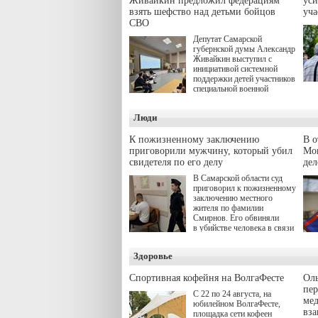
Живайкин предложил федерациям
уси
взять шефство над детьми бойцов
уч
СВО
Депутат Самарской
губернской думы Александр
Живайкин выступил с
инициативой системной
поддержки детей участников
специальной военной
операции через спортивные
секции. Он озвучил ее на
Люди
стратегической сессии
"Помощь фронту и семьям
участников СВО", которая
К пожизненному заключению
В 
прошла в Отрадном 7
приговорили мужчину, который убил
Моц
августа.
свидетеля по его делу
дел
В Самарской области суд
приговорил к пожизненному
заключению местного
жителя по фамилии
Смирнов. Его обвиняли
в убийстве человека в связи
с выполнением
им общественного долга.
Здоровье
Спортивная кофейня на ВолгаФесте
Оль
пер
С 22 по 24 августа, на
ме
юбилейном ВолгаФесте,
вз
площадка сети кофеен