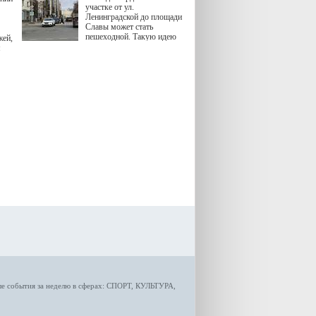
участке от ул.
Ленинградской до площади
Славы может стать
пешеходной. Такую идею
жей,
озвучила министр
я
градостроительной политики
Самарской области
Екатерина Семенова.
ые
события за неделю
в сферах:
СПОРТ
,
КУЛЬТУРА,