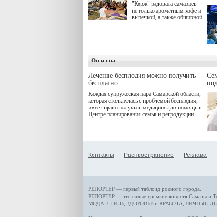
"Корж" радовала самарцев
не только ароматным кофе и
выпечкой, а также обширной
оздоровительной
программой. Спортивный
дебют пришёлся на начало
летнего сезона. Команда
сети кофеен ввела активную
деятельность в жизни для
Он и она
гостей и самарцев.
Лечение бесплодия можно получить
Се
бесплатно
по
Каждая супружеская пара Самарской области,
которая столкнулась с проблемой бесплодия,
имеет право получить медицинскую помощь в
Центре планирования семьи и репродукции.
Контакты
Распространение
Реклама
РЕПОРТЕР — первый таблоид родного города.
РЕПОРТЕР — это
самые громкие новости
Самары и Т
МОДА, СТИЛЬ
,
ЗДОРОВЬЕ и КРАСОТА
,
ЛИЧНЫЕ ДЕ