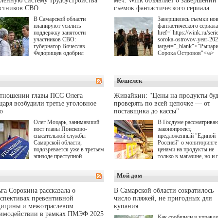
ленную систему трудоустройства
меч: Wink объявляет о завершении
астников СВО
съемок фантастического сериала
В Самарской области
Завершились съемки но
планируют усилить
фантастического сериала
поддержку занятости
href="https://wink.ru/serie
участников СВО:
soroka-ostrovov-year-20
губернатор Вячеслав
target="_blank">"Рыцар
Федорищев одобрил
Сорока Островов"</a>
инициативы депутата
(18+) для онлайн-киноте
Самарской Губернской
Wink (совместное
Думы Александра
предприятие "Ростелеко
Кошелек
Живайкина, направленные
и НМГ) по мотивам
на трудоустройство и более
одноименного романа
спокойную адаптацию к
Сергея Лукьяненко. Гла
отношении главы ПСС Олега
Живайкин: "Цены на продукты буд
мирной жизни.
роли в проекте исполни
аря возбудили третье уголовное
проверять по всей цепочке — от
Артем Кошман, Полина
о
поставщика до кассы"
Гухман, Вероника
Устимова, Олег Савост
Олег Моцарь, занимавший
В Госдуме рассматрива
Святослав Рогожан, Куз
пост главы Поисково-
законопроект,
Котрелёв, Никита
спасательной службы
предложенный "Единой
Кологривый, Елисей
Самарской области,
Россией" о мониторинге 
Чучилин, Александра
подозревается уже в третьем
ценами на продукты не
Нестерова, Ника Жукова
эпизоде преступной
только в магазине, но и 
также Михаил Пореченк
деятельности. Возбуждено
всей цепочке — от
Александр Обласов,
третье уголовное дело
поставщика до кассы. Ч
Мой дом
Дмитрий Куличков и Ю
о превышении полномочий,
в момент резкого
Волкова в роли родителе
а сам он находится в СИЗО.
подорожания было поня
Режиссер-постановщик
где именно цена "поехал
га Сорокина рассказала о
В Самарской области сократилось
проекта — Егор Чичкан
вверх и кто её разогнал.
спективах превентивной
число пляжей, не пригодных для
(сериалы "Комбинация",
дицины и межотраслевом
купания
снова здравствуйте!").
аимодействии в рамках ПМЭФ 2025
Как сообщили в управл